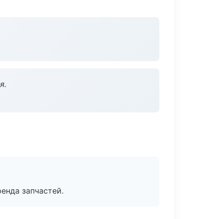
я.
енда запчастей.