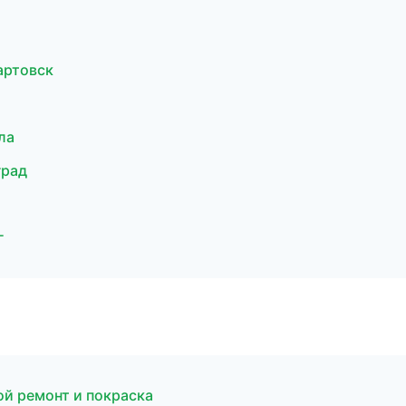
вартовск
ла
град
г
ой ремонт и покраска