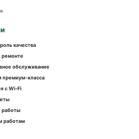
ия
ми
роль качества
и ремонте
вное обслуживание
м премиум-класса
 с Wi‑Fi
меты
е работы
м работам