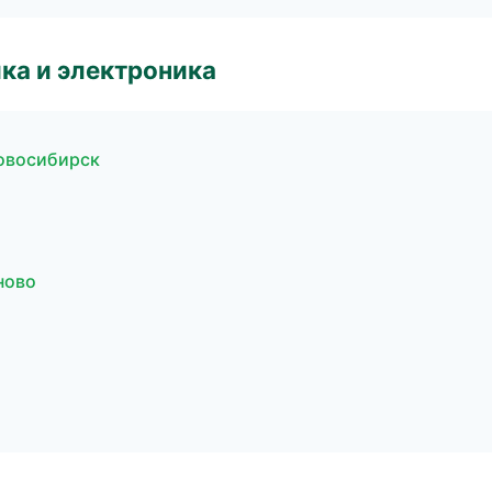
ка и электроника
овосибирск
ново