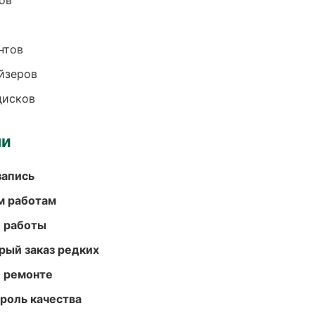
ов
нтов
йзеров
дисков
ми
запись
м работам
е работы
рый заказ редких
и ремонте
роль качества