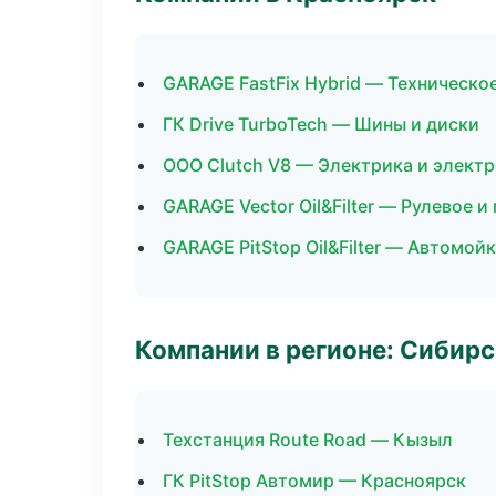
GARAGE FastFix Hybrid — Техническ
ГК Drive TurboTech — Шины и диски
ООО Clutch V8 — Электрика и элект
GARAGE Vector Oil&Filter — Рулевое и
GARAGE PitStop Oil&Filter — Автомой
Компании в регионе: Сибир
Техстанция Route Road — Кызыл
ГК PitStop Автомир — Красноярск