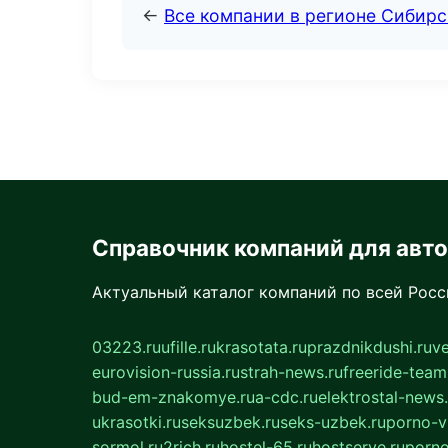
←
Все компании в регионе Сибир
Справочник компаний для авт
Актуальный каталог компаний по всей Рос
03223.ru
ufille.ru
krasotata.ru
prazdnikdushi.ru
v
eurovision-russia.ru
strah-news.ru
freeride-team
bud-em-znakomye.ru
a-cdc.ru
elektrostal-news.
ukrasotki.ru
seksuzbek.ru
seks-uzbek.ru
porno-v
sormol.ru
2rich.ru
hostel-65.ru
hostserve.ru
porno