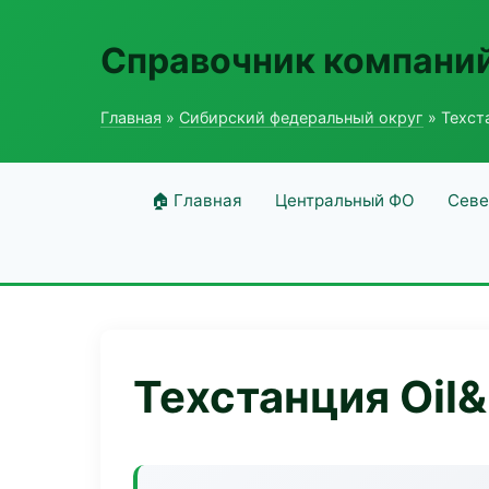
Справочник компаний
Главная
»
Сибирский федеральный округ
» Техста
🏠 Главная
Центральный ФО
Севе
Техстанция Oil&