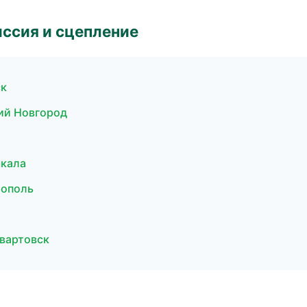
ссия и сцепление
ск
ний Новгород
чкала
тополь
евартовск