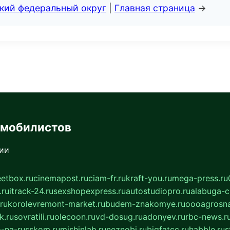
ский федеральный округ
|
Главная страница
→
омобилистов
сии
eetbox.ru
cinemapost.ru
ciam-fr.ru
kraft-you.ru
mega-press.ru
.ru
itrack-24.ru
sexshopexpress.ru
autostudiopro.ru
alabuga-ci
ru
korolevremont-market.ru
budem-znakomye.ru
oooagrosna
k.ru
sovratili.ru
olecoon.ru
vd-dosug.ru
adonyev.ru
rbc-news.r
-na-russkom.ru
mishinlab.ru
neznobi.ru
bigfatcc.ru
habble.ru
s