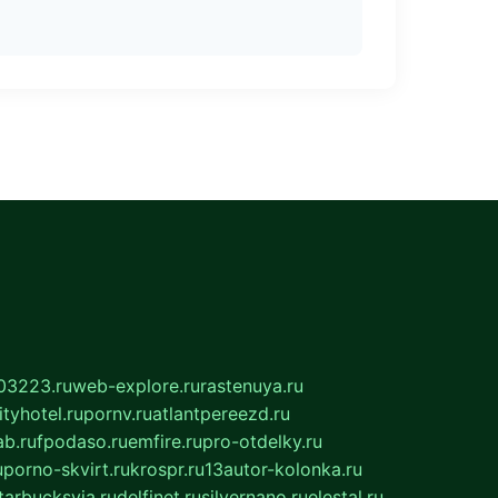
03223.ru
web-explore.ru
rastenuya.ru
tyhotel.ru
pornv.ru
atlantpereezd.ru
b.ru
fpodaso.ru
emfire.ru
pro-otdelky.ru
u
porno-skvirt.ru
krospr.ru
13autor-kolonka.ru
tarbucksvia.ru
delfinet.ru
silvernano.ru
elestal.ru