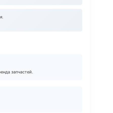
я.
енда запчастей.