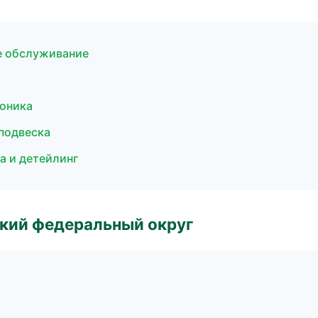
ое обслуживание
роника
 подвеска
ка и детейлинг
ский федеральный округ