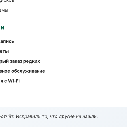
дисков
темы
ми
запись
меты
рый заказ редких
вное обслуживание
 с Wi‑Fi
тчёт. Исправили то, что другие не нашли.