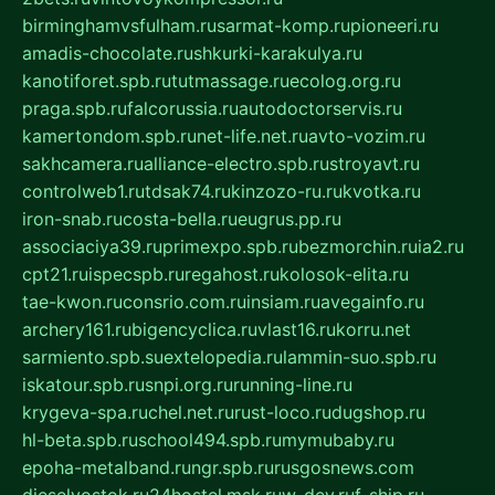
birminghamvsfulham.ru
sarmat-komp.ru
pioneeri.ru
amadis-chocolate.ru
shkurki-karakulya.ru
kanotiforet.spb.ru
tutmassage.ru
ecolog.org.ru
praga.spb.ru
falcorussia.ru
autodoctorservis.ru
kamertondom.spb.ru
net-life.net.ru
avto-vozim.ru
sakhcamera.ru
alliance-electro.spb.ru
stroyavt.ru
controlweb1.ru
tdsak74.ru
kinzozo-ru.ru
kvotka.ru
iron-snab.ru
costa-bella.ru
eugrus.pp.ru
associaciya39.ru
primexpo.spb.ru
bezmorchin.ru
ia2.ru
cpt21.ru
ispecspb.ru
regahost.ru
kolosok-elita.ru
tae-kwon.ru
consrio.com.ru
insiam.ru
avegainfo.ru
archery161.ru
bigencyclica.ru
vlast16.ru
korru.net
sarmiento.spb.su
extelopedia.ru
lammin-suo.spb.ru
iskatour.spb.ru
snpi.org.ru
running-line.ru
krygeva-spa.ru
chel.net.ru
rust-loco.ru
dugshop.ru
hl-beta.spb.ru
school494.spb.ru
mymubaby.ru
epoha-metalband.ru
ngr.spb.ru
rusgosnews.com
dieselvostok.ru
24hostel.msk.ru
w-dev.ru
f-ship.ru