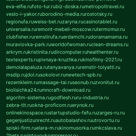
eva-elfie.ru
foto-tur.ru
biz-doska.ru
metropoltravel.ru
veslo-i-yakor.ru
borodino-media.ru
rostotsky.ru
regionufa.ru
weiss-bet.ru
zaryna.ru
casinotablet.ru
universalia.ru
remont-mebeli-moscow.ru
termomur.ru
clubfisher.ru
remstirufa.ru
erdamchi.ru
doramamama.ru
muraviovka-park.ru
worldofwoman.ru
clean-dreams.ru
arkrym.ru
kristinita.ru
dircomputer.ru
healthenter.ru
textexperts.ru
pivnaya-kruzhka.ru
kinofilmy-2021.ru
demolalapaluza.ru
tanyavanya.ru
remstir-tolyatti.ru
msdip.ru
jdol.ru
sokolovr.ru
newtech-spb.ru
rezemkleim.ru
massage-tai.ru
seonub.ru
zvonitut.ru
biolisichka24.ru
mncraft-download.ru
algoritm-sistema.ru
godflesh.ru
ru-industria.ru
zebra-tlt.ru
okna-proficom.ru
erynok.ru
onlinekinospace.ru
startupstudio-fefu.ru
zarges-ru.ru
gegenjustizunrecht.ru
autobalashov.ru
utrovortu.ru
spiski-firm.ru
elara-m.ru
kinomusorka.ru
mkcslava.ru
2bets.ru
vintovoykompressor.ru