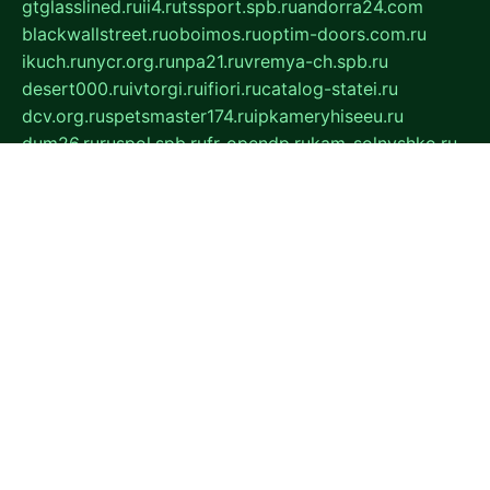
gtglasslined.ru
ii4.ru
tssport.spb.ru
andorra24.com
blackwallstreet.ru
oboimos.ru
optim-doors.com.ru
ikuch.ru
nycr.org.ru
npa21.ru
vremya-ch.spb.ru
desert000.ru
ivtorgi.ru
ifiori.ru
catalog-statei.ru
dcv.org.ru
spetsmaster174.ru
ipkameryhiseeu.ru
dum26.ru
ruspol.spb.ru
fr-opendp.ru
kam-solnyshko.ru
cheyenne-arapaho.ru
sevzapmetal.spb.ru
ted-lapidus.spb.ru
parasite-eliminator.ru
sigma-complete.ru
modernworld.ru
dama-moda.ru
eholot-group.ru
sk-nvkz.ru
DRONGOLD.RU
democratia2.ru
i-farmer.ru
mass-sport.org
jablonex.spb.ru
bookmess.ru
linkword.ru
refineua.com.ru
cs-spec.net.ru
altay-mebel.ru
DNK-THEATRE.RU
mechaniks.spb.ru
ipcamtechage.ru
skosta.ru
a-sun.ru
stroy-ldsp.ru
snowlands.org.ru
childrensshoes.ru
mrlizzy.ru
mebelsofiakrd.ru
bulizhenko.ru
rumantick.net.ru
mtszerno.ru
daily-fishing.ru
glushiteli-v-spb.ru
megasat.org.ru