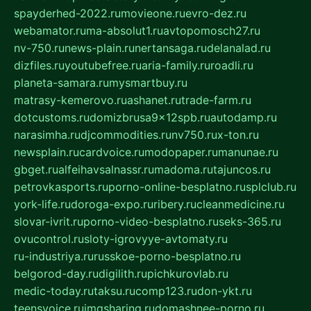
spayderhed-2022.ru
movieone.ru
evro-dez.ru
webamator.ru
ma-absolut1.ru
avtopomosch27.ru
nv-750.ru
news-plain.ru
nertansaga.ru
delanalad.ru
dizfiles.ru
youtubefree.ru
aria-family.ru
roadli.ru
planeta-samara.ru
mysmartbuy.ru
matrasy-kemerovo.ru
ashanet.ru
trade-farm.ru
dotcustoms.ru
domizbrusa9x12spb.ru
autodamp.ru
narasimha.ru
djcommodities.ru
nv750.ru
x-ton.ru
newsplain.ru
cardvoice.ru
modopaper.ru
manunae.ru
gbget.ru
alfeihavsalnassr.ru
madoma.ru
tajuncos.ru
petrovkasports.ru
porno-online-besplatno.ru
splclub.ru
york-life.ru
doroga-expo.ru
ribery.ru
cleanmedicine.ru
slovar-ivrit.ru
porno-video-besplatno.ru
seks-365.ru
ovucontrol.ru
sloty-igrovyye-avtomaty.ru
ru-industriya.ru
russkoe-porno-besplatno.ru
belgorod-day.ru
digilith.ru
pichkurovlab.ru
medic-today.ru
taksu.ru
comp123.ru
don-ykt.ru
teensvoice.ru
imgsharing.ru
domashnee-porno.ru