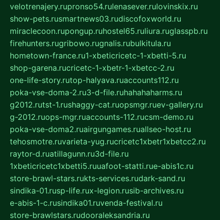
velotrenajery.ru
pronso54.ru
lenasever.ru
lovinskix.ru
show-pets.ru
smartnews03.ru
discofoxworld.ru
miraclecoon.ru
pongup.ru
hostel65.ru
liura.ru
glasspb.ru
firehunters.ru
gribowo.ru
gnalis.ru
bulkitula.ru
hometown-france.ru
1-xbeticricetc-1-xbetti-5.ru
shop-garena.ru
cricetc-1-xbetr-1-xbetcc-2.ru
one-life-story.ru
top-halyava.ru
accounts112.ru
poka-vse-doma-2.ru
3-d-file.ru
hahahaharms.ru
g2012.ru
tst-1.ru
shaggy-cat.ru
opsmgr.ru
ev-gallery.ru
g-2012.ru
ops-mgr.ru
accounts-112.ru
csm-demo.ru
poka-vse-doma2.ru
airgungames.ru
allseo-host.ru
tehosmotre.ru
varieta-yug.ru
cricetc1xbetr1xbetcc2.ru
raytor-d.ru
atillagunn.ru
3d-file.ru
1xbeticricetc1xbetti5.ru
uafoot-statti.ru
e-abis1c.ru
store-brawl-stars.ru
kts-services.ru
dark-sand.ru
sindika-01.ru
sp-life.ru
x-legion.ru
sib-archives.ru
e-abis-1-c.ru
sindika01.ru
venda-festival.ru
store-brawlstars.ru
dooraleksandria.ru