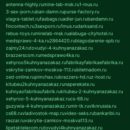
antenna-highly.ru
mine-lab-msk.ru
1-mus.ru
3-sex-porn.ru
ban-damn.ru
purse-factory.ru
viagra-tablet.ru
fasbags.ru
adler-jun.ru
bandamn.ru
fincontech.ru
3sexporn.ru
1mus.ru
darksand.ru
rebus-toys.ru
minelab-msk.ru
alabuga-cityhotel.ru
medsprawo-4-ka.ru
2864420.ru
blagodarenie-spb.ru
zajmy24.ru
tovudyi-4-kuhnyanazakaz.ru
brazzerscom.ru
medsprawo4ka.ru
xehyroo5kuhnyanazakaz.ru
fabrikayfabrikaefabrika.ru
vskrytie-zamkov-moskva-113.ru
biletnadom.ru
zed-online.ru
pimchax.ru
brazzers-hd.ru
z-host.ru
kitubeu2kuhnyanazakaz.ru
naperekate.ru
kuhnyaofabrikaufabrik.ru
kitubeu-2-kuhnyanazakaz.ru
xehyroo-5-kuhnyanazakaz.ru
cs-68.ru
guzywia-4-kuhnyanazakaz.ru
mir-tk.ru
vlknrussia.ru
cs68.ru
vladivostok-map.ru
video-seks.ru
bankaribi.ru
raszar.ru
vskrytie-zamkov-moskva113.ru
lipetsktelecom.ru
tovudyi4kuhnyanazakaz.ru