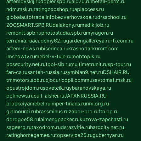
artemovskij.ru
dopler.spb.ru
aid70.ru
metall-perm.ru
ndm.msk.ru
ratingzooshop.ru
apiaccess.ru
globalautotrade.info
bezverhovskoe.ru
drsschool.ru
ZOOSMART.SPB.RU
dalakony.ru
medikijob.ru
remontt.spb.ru
photostudia.spb.ru
myragon.ru
terramia.ru
academy62.ru
gardengallereya.ru
rti.com.ru
artem-news.ru
biserinca.ru
krasnodarkurort.com
imshowtv.ru
mebel-v-tule.ru
mobtopik.ru
pcsecurity.net.ru
tool-sib.ru
multimetrunit.ru
sp-tour.ru
fan-cs.ru
santeh-russia.ru
symbian9.net.ru
DSHAIR.RU
tmmotors.spb.ru
xjocuricopii.com
musavtomat.msk.ru
obustrojdom.ru
sovetcik.ru
ybaranovskaya.ru
ppknews.ru
cult-alshei.ru
JAPANRUSSIA.RU
proekciyamebel.ru
imper-finans.ru
rim.org.ru
glamourai.ru
brassminus.ru
zabor-pro.ru
ftn.pp.ru
dorogoe58.ru
laimengpacker.ru
kuzova-zapchasti.ru
sageerp.ru
taxodrom.ru
dsrazvitie.ru
hardcity.net.ru
ratinghomegames.ru
topservice25.ru
gubernyan.ru