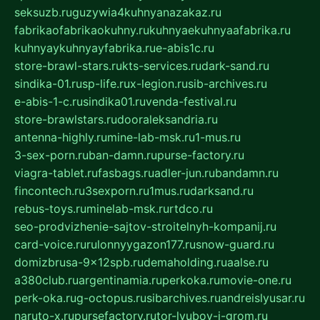
seksuzb.ru
guzywia4kuhnyanazakaz.ru
fabrikaofabrikaokuhny.ru
kuhnyaekuhnyaafabrika.ru
kuhnyaykuhnyayfabrika.ru
e-abis1c.ru
store-brawl-stars.ru
kts-services.ru
dark-sand.ru
sindika-01.ru
sp-life.ru
x-legion.ru
sib-archives.ru
e-abis-1-c.ru
sindika01.ru
venda-festival.ru
store-brawlstars.ru
dooraleksandria.ru
antenna-highly.ru
mine-lab-msk.ru
1-mus.ru
3-sex-porn.ru
ban-damn.ru
purse-factory.ru
viagra-tablet.ru
fasbags.ru
adler-jun.ru
bandamn.ru
fincontech.ru
3sexporn.ru
1mus.ru
darksand.ru
rebus-toys.ru
minelab-msk.ru
rtdco.ru
seo-prodvizhenie-sajtov-stroitelnyh-kompanij.ru
card-voice.ru
rulonnyygazon177.ru
snow-guard.ru
domizbrusa-9x12spb.ru
demaholding.ru
aalse.ru
a380club.ru
argentinamia.ru
perkoka.ru
movie-one.ru
perk-oka.ru
g-octopus.ru
sibarchives.ru
andreislyusar.ru
naruto-x.ru
pursefactory.ru
tor-lyubov-i-grom.ru