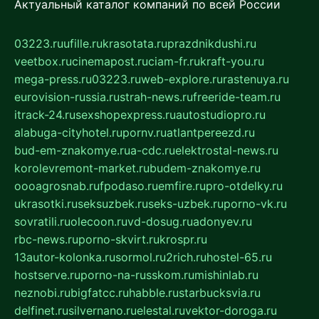
Актуальный каталог компаний по всей России
03223.ru
ufille.ru
krasotata.ru
prazdnikdushi.ru
veetbox.ru
cinemapost.ru
ciam-fr.ru
kraft-you.ru
mega-press.ru
03223.ru
web-explore.ru
rastenuya.ru
eurovision-russia.ru
strah-news.ru
freeride-team.ru
itrack-24.ru
sexshopexpress.ru
autostudiopro.ru
alabuga-cityhotel.ru
pornv.ru
atlantpereezd.ru
bud-em-znakomye.ru
a-cdc.ru
elektrostal-news.ru
korolevremont-market.ru
budem-znakomye.ru
oooagrosnab.ru
fpodaso.ru
emfire.ru
pro-otdelky.ru
ukrasotki.ru
seksuzbek.ru
seks-uzbek.ru
porno-vk.ru
sovratili.ru
olecoon.ru
vd-dosug.ru
adonyev.ru
rbc-news.ru
porno-skvirt.ru
krospr.ru
13autor-kolonka.ru
sormol.ru
2rich.ru
hostel-65.ru
hostserve.ru
porno-na-russkom.ru
mishinlab.ru
neznobi.ru
bigfatcc.ru
habble.ru
starbucksvia.ru
delfinet.ru
silvernano.ru
elestal.ru
vektor-doroga.ru