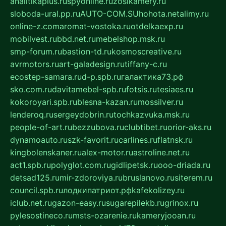
analitikaplus.ru
spyonline.ru
zosikamery.ru
sloboda-ural.pp.ru
AUTO-COM.SU
hohota.net
alimy.ru
online-z.com
aromat-vostoka.ru
otdelkaexp.ru
mobilvest.ru
bbd.net.ru
mebelshop.msk.ru
smp-forum.ru
bastion-td.ru
kosmoscreative.ru
avrmotors.ru
art-galadesign.ru
tiffany-c.ru
ecostep-samara.ru
d-p.spb.ru
галактика73.рф
sko.com.ru
davitamebel-spb.ru
fotsis.ru
tesiaes.ru
kokoroyari.spb.ru
blesna-kazan.ru
mossilver.ru
lenderoq.ru
sergeydobrin.ru
tochkazvuka.msk.ru
people-of-art.ru
bezzubova.ru
clubtibet.ru
orior-aks.ru
dynamoauto.ru
szk-favorit.ru
carlines.ru
flatnsk.ru
kingbolenskaner.ru
alex-motor.ru
astroline.net.ru
act1.spb.ru
polyglot.com.ru
gidlipetsk.ru
ooo-driada.ru
detsad125.ru
mir-zdoroviya.ru
bruslanovo.ru
siterem.ru
council.spb.ru
лодкипатриот.рф
kafekolizey.ru
iclub.net.ru
gazon-easy.ru
sugarepilekb.ru
grinox.ru
pylesostineco.ru
msts-ozarenie.ru
kameryjooan.ru