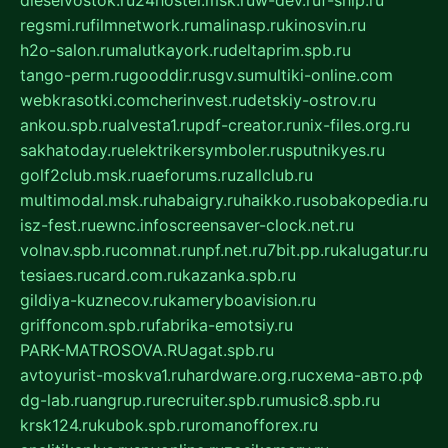
regsmi.ru
filmnetwork.ru
malinasp.ru
kinosvin.ru
h2o-salon.ru
malutkayork.ru
deltaprim.spb.ru
tango-perm.ru
gooddir.ru
sgv.su
multiki-online.com
webkrasotki.com
cherinvest.ru
detskiy-ostrov.ru
ankou.spb.ru
alvesta1.ru
pdf-creator.ru
nix-files.org.ru
sakhatoday.ru
elektrikersymboler.ru
sputnikyes.ru
golf2club.msk.ru
aeforums.ru
zallclub.ru
multimodal.msk.ru
habaigry.ru
haikko.ru
sobakopedia.ru
isz-fest.ru
ewnc.info
screensaver-clock.net.ru
volnav.spb.ru
comnat.ru
npf.net.ru
7bit.pp.ru
kalugatur.ru
tesiaes.ru
card.com.ru
kazanka.spb.ru
gildiya-kuznecov.ru
kameryboavision.ru
griffoncom.spb.ru
fabrika-emotsiy.ru
PARK-MATROSOVA.RU
agat.spb.ru
avtoyurist-moskva1.ru
hardware.org.ru
схема-авто.рф
dg-lab.ru
angrup.ru
recruiter.spb.ru
music8.spb.ru
krsk124.ru
kubok.spb.ru
romanofforex.ru