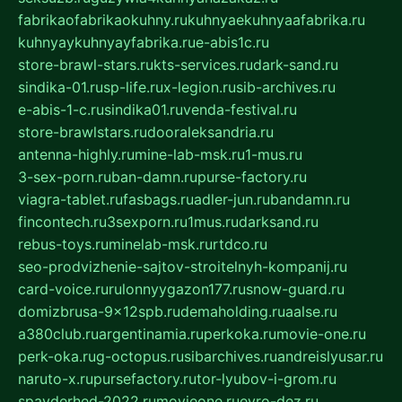
fabrikaofabrikaokuhny.ru
kuhnyaekuhnyaafabrika.ru
kuhnyaykuhnyayfabrika.ru
e-abis1c.ru
store-brawl-stars.ru
kts-services.ru
dark-sand.ru
sindika-01.ru
sp-life.ru
x-legion.ru
sib-archives.ru
e-abis-1-c.ru
sindika01.ru
venda-festival.ru
store-brawlstars.ru
dooraleksandria.ru
antenna-highly.ru
mine-lab-msk.ru
1-mus.ru
3-sex-porn.ru
ban-damn.ru
purse-factory.ru
viagra-tablet.ru
fasbags.ru
adler-jun.ru
bandamn.ru
fincontech.ru
3sexporn.ru
1mus.ru
darksand.ru
rebus-toys.ru
minelab-msk.ru
rtdco.ru
seo-prodvizhenie-sajtov-stroitelnyh-kompanij.ru
card-voice.ru
rulonnyygazon177.ru
snow-guard.ru
domizbrusa-9x12spb.ru
demaholding.ru
aalse.ru
a380club.ru
argentinamia.ru
perkoka.ru
movie-one.ru
perk-oka.ru
g-octopus.ru
sibarchives.ru
andreislyusar.ru
naruto-x.ru
pursefactory.ru
tor-lyubov-i-grom.ru
spayderhed-2022.ru
movieone.ru
evro-dez.ru