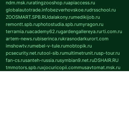
ndm.msk.ru
ratingzooshop.ru
apiaccess.ru
globalautotrade.info
bezverhovskoe.ru
drsschool.ru
ZOOSMART.SPB.RU
dalakony.ru
medikijob.ru
remontt.spb.ru
photostudia.spb.ru
myragon.ru
terramia.ru
academy62.ru
gardengallereya.ru
rti.com.ru
artem-news.ru
biserinca.ru
krasnodarkurort.com
imshowtv.ru
mebel-v-tule.ru
mobtopik.ru
pcsecurity.net.ru
tool-sib.ru
multimetrunit.ru
sp-tour.ru
fan-cs.ru
santeh-russia.ru
symbian9.net.ru
DSHAIR.RU
tmmotors.spb.ru
xjocuricopii.com
musavtomat.msk.ru
obustrojdom.ru
sovetcik.ru
ybaranovskaya.ru
ppknews.ru
cult-alshei.ru
JAPANRUSSIA.RU
proekciyamebel.ru
imper-finans.ru
rim.org.ru
glamourai.ru
brassminus.ru
zabor-pro.ru
ftn.pp.ru
dorogoe58.ru
laimengpacker.ru
kuzova-zapchasti.ru
sageerp.ru
taxodrom.ru
dsrazvitie.ru
hardcity.net.ru
ratinghomegames.ru
topservice25.ru
gubernyan.ru
gtglasslined.ru
ii4.ru
tssport.spb.ru
andorra24.com