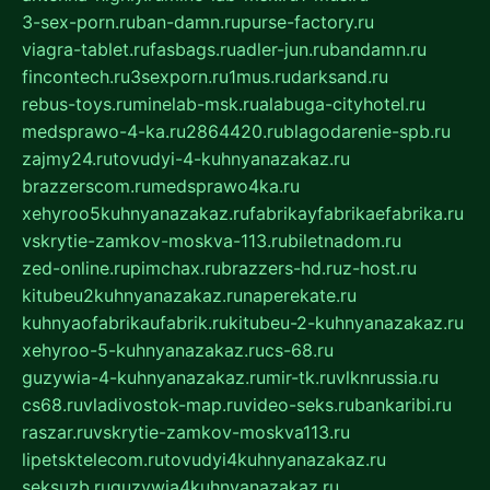
3-sex-porn.ru
ban-damn.ru
purse-factory.ru
viagra-tablet.ru
fasbags.ru
adler-jun.ru
bandamn.ru
fincontech.ru
3sexporn.ru
1mus.ru
darksand.ru
rebus-toys.ru
minelab-msk.ru
alabuga-cityhotel.ru
medsprawo-4-ka.ru
2864420.ru
blagodarenie-spb.ru
zajmy24.ru
tovudyi-4-kuhnyanazakaz.ru
brazzerscom.ru
medsprawo4ka.ru
xehyroo5kuhnyanazakaz.ru
fabrikayfabrikaefabrika.ru
vskrytie-zamkov-moskva-113.ru
biletnadom.ru
zed-online.ru
pimchax.ru
brazzers-hd.ru
z-host.ru
kitubeu2kuhnyanazakaz.ru
naperekate.ru
kuhnyaofabrikaufabrik.ru
kitubeu-2-kuhnyanazakaz.ru
xehyroo-5-kuhnyanazakaz.ru
cs-68.ru
guzywia-4-kuhnyanazakaz.ru
mir-tk.ru
vlknrussia.ru
cs68.ru
vladivostok-map.ru
video-seks.ru
bankaribi.ru
raszar.ru
vskrytie-zamkov-moskva113.ru
lipetsktelecom.ru
tovudyi4kuhnyanazakaz.ru
seksuzb.ru
guzywia4kuhnyanazakaz.ru