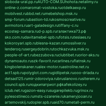
sloboda-ural.pp.ru
AUTO-COM.SU
hohota.net
alimy.ru
online-z.com
aromat-vostoka.ru
otdelkaexp.ru
mobilvest.ru
bbd.net.ru
mebelshop.msk.ru
smp-forum.ru
bastion-td.ru
kosmoscreative.ru
avrmotors.ru
art-galadesign.ru
tiffany-c.ru
ecostep-samara.ru
d-p.spb.ru
галактика73.рф
sko.com.ru
davitamebel-spb.ru
fotsis.ru
tesiaes.ru
kokoroyari.spb.ru
blesna-kazan.ru
mossilver.ru
lenderoq.ru
sergeydobrin.ru
tochkazvuka.msk.ru
people-of-art.ru
bezzubova.ru
clubtibet.ru
orior-aks.ru
dynamoauto.ru
szk-favorit.ru
carlines.ru
flatnsk.ru
kingbolenskaner.ru
alex-motor.ru
astroline.net.ru
act1.spb.ru
polyglot.com.ru
gidlipetsk.ru
ooo-driada.ru
detsad125.ru
mir-zdoroviya.ru
bruslanovo.ru
siterem.ru
council.spb.ru
лодкипатриот.рф
kafekolizey.ru
iclub.net.ru
gazon-easy.ru
sugarepilekb.ru
grinox.ru
pylesostineco.ru
msts-ozarenie.ru
kameryjooan.ru
artemovskij.ru
dopler.spb.ru
aid70.ru
metall-perm.ru