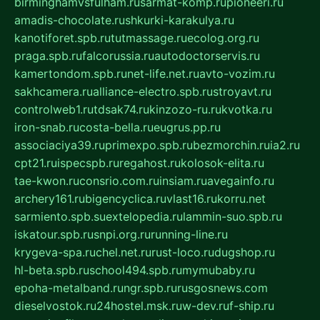
birminghamvsfulham.ru
sarmat-komp.ru
pioneeri.ru
amadis-chocolate.ru
shkurki-karakulya.ru
kanotiforet.spb.ru
tutmassage.ru
ecolog.org.ru
praga.spb.ru
falcorussia.ru
autodoctorservis.ru
kamertondom.spb.ru
net-life.net.ru
avto-vozim.ru
sakhcamera.ru
alliance-electro.spb.ru
stroyavt.ru
controlweb1.ru
tdsak74.ru
kinzozo-ru.ru
kvotka.ru
iron-snab.ru
costa-bella.ru
eugrus.pp.ru
associaciya39.ru
primexpo.spb.ru
bezmorchin.ru
ia2.ru
cpt21.ru
ispecspb.ru
regahost.ru
kolosok-elita.ru
tae-kwon.ru
consrio.com.ru
insiam.ru
avegainfo.ru
archery161.ru
bigencyclica.ru
vlast16.ru
korru.net
sarmiento.spb.su
extelopedia.ru
lammin-suo.spb.ru
iskatour.spb.ru
snpi.org.ru
running-line.ru
krygeva-spa.ru
chel.net.ru
rust-loco.ru
dugshop.ru
hl-beta.spb.ru
school494.spb.ru
mymubaby.ru
epoha-metalband.ru
ngr.spb.ru
rusgosnews.com
dieselvostok.ru
24hostel.msk.ru
w-dev.ru
f-ship.ru