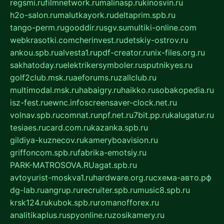
regsmi.ru
filmnetwork.ru
malinasp.ru
kinosvin.ru
h2o-salon.ru
malutkayork.ru
deltaprim.spb.ru
tango-perm.ru
gooddir.ru
sgv.su
multiki-online.com
webkrasotki.com
cherinvest.ru
detskiy-ostrov.ru
ankou.spb.ru
alvesta1.ru
pdf-creator.ru
nix-files.org.ru
sakhatoday.ru
elektrikersymboler.ru
sputnikyes.ru
golf2club.msk.ru
aeforums.ru
zallclub.ru
multimodal.msk.ru
habaigry.ru
haikko.ru
sobakopedia.ru
isz-fest.ru
ewnc.info
screensaver-clock.net.ru
volnav.spb.ru
comnat.ru
npf.net.ru
7bit.pp.ru
kalugatur.ru
tesiaes.ru
card.com.ru
kazanka.spb.ru
gildiya-kuznecov.ru
kameryboavision.ru
griffoncom.spb.ru
fabrika-emotsiy.ru
PARK-MATROSOVA.RU
agat.spb.ru
avtoyurist-moskva1.ru
hardware.org.ru
схема-авто.рф
dg-lab.ru
angrup.ru
recruiter.spb.ru
music8.spb.ru
krsk124.ru
kubok.spb.ru
romanofforex.ru
analitikaplus.ru
spyonline.ru
zosikamery.ru