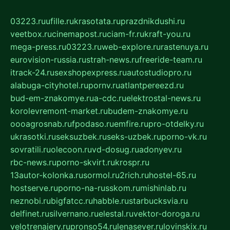
03223.ru
ufille.ru
krasotata.ru
prazdnikdushi.ru
veetbox.ru
cinemapost.ru
ciam-fr.ru
kraft-you.ru
mega-press.ru
03223.ru
web-explore.ru
rastenuya.ru
eurovision-russia.ru
strah-news.ru
freeride-team.ru
itrack-24.ru
sexshopexpress.ru
autostudiopro.ru
alabuga-cityhotel.ru
pornv.ru
atlantpereezd.ru
bud-em-znakomye.ru
a-cdc.ru
elektrostal-news.ru
korolevremont-market.ru
budem-znakomye.ru
oooagrosnab.ru
fpodaso.ru
emfire.ru
pro-otdelky.ru
ukrasotki.ru
seksuzbek.ru
seks-uzbek.ru
porno-vk.ru
sovratili.ru
olecoon.ru
vd-dosug.ru
adonyev.ru
rbc-news.ru
porno-skvirt.ru
krospr.ru
13autor-kolonka.ru
sormol.ru
2rich.ru
hostel-65.ru
hostserve.ru
porno-na-russkom.ru
mishinlab.ru
neznobi.ru
bigfatcc.ru
habble.ru
starbucksvia.ru
delfinet.ru
silvernano.ru
elestal.ru
vektor-doroga.ru
velotrenajery.ru
pronso54.ru
lenasever.ru
lovinskix.ru