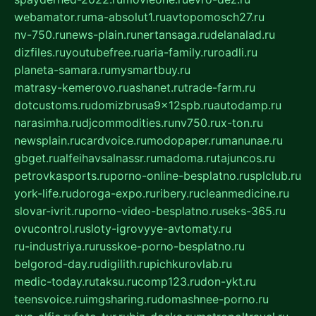
webamator.ru
ma-absolut1.ru
avtopomosch27.ru
nv-750.ru
news-plain.ru
nertansaga.ru
delanalad.ru
dizfiles.ru
youtubefree.ru
aria-family.ru
roadli.ru
planeta-samara.ru
mysmartbuy.ru
matrasy-kemerovo.ru
ashanet.ru
trade-farm.ru
dotcustoms.ru
domizbrusa9x12spb.ru
autodamp.ru
narasimha.ru
djcommodities.ru
nv750.ru
x-ton.ru
newsplain.ru
cardvoice.ru
modopaper.ru
manunae.ru
gbget.ru
alfeihavsalnassr.ru
madoma.ru
tajuncos.ru
petrovkasports.ru
porno-online-besplatno.ru
splclub.ru
york-life.ru
doroga-expo.ru
ribery.ru
cleanmedicine.ru
slovar-ivrit.ru
porno-video-besplatno.ru
seks-365.ru
ovucontrol.ru
sloty-igrovyye-avtomaty.ru
ru-industriya.ru
russkoe-porno-besplatno.ru
belgorod-day.ru
digilith.ru
pichkurovlab.ru
medic-today.ru
taksu.ru
comp123.ru
don-ykt.ru
teensvoice.ru
imgsharing.ru
domashnee-porno.ru