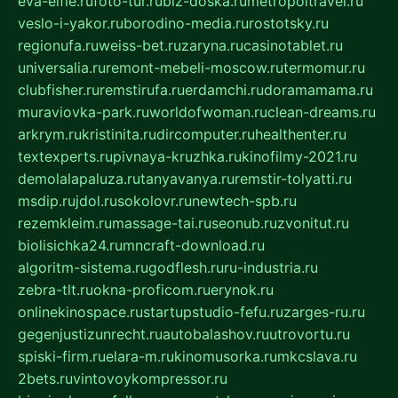
eva-elfie.ru
foto-tur.ru
biz-doska.ru
metropoltravel.ru
veslo-i-yakor.ru
borodino-media.ru
rostotsky.ru
regionufa.ru
weiss-bet.ru
zaryna.ru
casinotablet.ru
universalia.ru
remont-mebeli-moscow.ru
termomur.ru
clubfisher.ru
remstirufa.ru
erdamchi.ru
doramamama.ru
muraviovka-park.ru
worldofwoman.ru
clean-dreams.ru
arkrym.ru
kristinita.ru
dircomputer.ru
healthenter.ru
textexperts.ru
pivnaya-kruzhka.ru
kinofilmy-2021.ru
demolalapaluza.ru
tanyavanya.ru
remstir-tolyatti.ru
msdip.ru
jdol.ru
sokolovr.ru
newtech-spb.ru
rezemkleim.ru
massage-tai.ru
seonub.ru
zvonitut.ru
biolisichka24.ru
mncraft-download.ru
algoritm-sistema.ru
godflesh.ru
ru-industria.ru
zebra-tlt.ru
okna-proficom.ru
erynok.ru
onlinekinospace.ru
startupstudio-fefu.ru
zarges-ru.ru
gegenjustizunrecht.ru
autobalashov.ru
utrovortu.ru
spiski-firm.ru
elara-m.ru
kinomusorka.ru
mkcslava.ru
2bets.ru
vintovoykompressor.ru