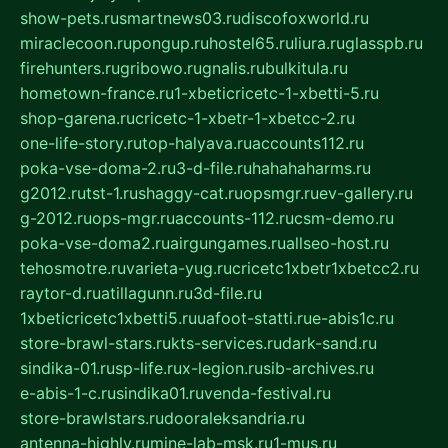
show-pets.ru
smartnews03.ru
discofoxworld.ru
miraclecoon.ru
pongup.ru
hostel65.ru
liura.ru
glasspb.ru
firehunters.ru
gribowo.ru
gnalis.ru
bulkitula.ru
hometown-france.ru
1-xbeticricetc-1-xbetti-5.ru
shop-garena.ru
cricetc-1-xbetr-1-xbetcc-2.ru
one-life-story.ru
top-halyava.ru
accounts112.ru
poka-vse-doma-2.ru
3-d-file.ru
hahahaharms.ru
g2012.ru
tst-1.ru
shaggy-cat.ru
opsmgr.ru
ev-gallery.ru
g-2012.ru
ops-mgr.ru
accounts-112.ru
csm-demo.ru
poka-vse-doma2.ru
airgungames.ru
allseo-host.ru
tehosmotre.ru
varieta-yug.ru
cricetc1xbetr1xbetcc2.ru
raytor-d.ru
atillagunn.ru
3d-file.ru
1xbeticricetc1xbetti5.ru
uafoot-statti.ru
e-abis1c.ru
store-brawl-stars.ru
kts-services.ru
dark-sand.ru
sindika-01.ru
sp-life.ru
x-legion.ru
sib-archives.ru
e-abis-1-c.ru
sindika01.ru
venda-festival.ru
store-brawlstars.ru
dooraleksandria.ru
antenna-highly.ru
mine-lab-msk.ru
1-mus.ru