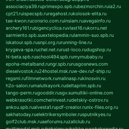
associaciya39.ru
primexpo.spb.ru
bezmorchin.ru
ia2.ru
cpt21.ru
ispecspb.ru
regahost.ru
kolosok-elita.ru
tae-kwon.ru
consrio.com.ru
insiam.ru
avegainfo.ru
archery161.ru
bigencyclica.ru
vlast16.ru
korru.net
sarmiento.spb.su
extelopedia.ru
lammin-suo.spb.ru
iskatour.spb.ru
snpi.org.ru
running-line.ru
krygeva-spa.ru
chel.net.ru
rust-loco.ru
dugshop.ru
hl-beta.spb.ru
school494.spb.ru
mymubaby.ru
epoha-metalband.ru
ngr.spb.ru
rusgosnews.com
dieselvostok.ru
24hostel.msk.ru
w-dev.ru
f-ship.ru
regsmi.ru
filmnetwork.ru
malinasp.ru
kinosvin.ru
h2o-salon.ru
malutkayork.ru
deltaprim.spb.ru
tango-perm.ru
gooddir.ru
sgv.su
multiki-online.com
webkrasotki.com
cherinvest.ru
detskiy-ostrov.ru
ankou.spb.ru
alvesta1.ru
pdf-creator.ru
nix-files.org.ru
sakhatoday.ru
elektrikersymboler.ru
sputnikyes.ru
golf2club.msk.ru
aeforums.ru
zallclub.ru
multimodal.msk.ru
habaigry.ru
haikko.ru
sobakopedia.ru