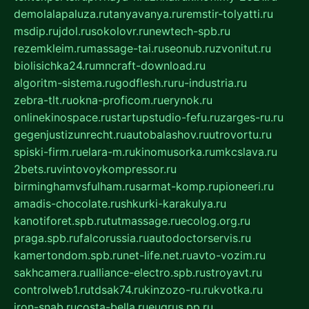
demolalapaluza.ru
tanyavanya.ru
remstir-tolyatti.ru
msdip.ru
jdol.ru
sokolovr.ru
newtech-spb.ru
rezemkleim.ru
massage-tai.ru
seonub.ru
zvonitut.ru
biolisichka24.ru
mncraft-download.ru
algoritm-sistema.ru
godflesh.ru
ru-industria.ru
zebra-tlt.ru
okna-proficom.ru
erynok.ru
onlinekinospace.ru
startupstudio-fefu.ru
zarges-ru.ru
gegenjustizunrecht.ru
autobalashov.ru
utrovortu.ru
spiski-firm.ru
elara-m.ru
kinomusorka.ru
mkcslava.ru
2bets.ru
vintovoykompressor.ru
birminghamvsfulham.ru
sarmat-komp.ru
pioneeri.ru
amadis-chocolate.ru
shkurki-karakulya.ru
kanotiforet.spb.ru
tutmassage.ru
ecolog.org.ru
praga.spb.ru
falcorussia.ru
autodoctorservis.ru
kamertondom.spb.ru
net-life.net.ru
avto-vozim.ru
sakhcamera.ru
alliance-electro.spb.ru
stroyavt.ru
controlweb1.ru
tdsak74.ru
kinzozo-ru.ru
kvotka.ru
iron-snab.ru
costa-bella.ru
eugrus.pp.ru