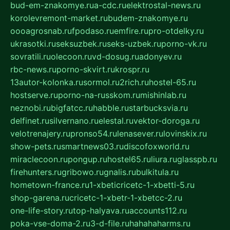
bud-em-znakomye.ru
a-cdc.ru
elektrostal-news.ru
korolevremont-market.ru
budem-znakomye.ru
oooagrosnab.ru
fpodaso.ru
emfire.ru
pro-otdelky.ru
ukrasotki.ru
seksuzbek.ru
seks-uzbek.ru
porno-vk.ru
sovratili.ru
olecoon.ru
vd-dosug.ru
adonyev.ru
rbc-news.ru
porno-skvirt.ru
krospr.ru
13autor-kolonka.ru
sormol.ru
2rich.ru
hostel-65.ru
hostserve.ru
porno-na-russkom.ru
mishinlab.ru
neznobi.ru
bigfatcc.ru
habble.ru
starbucksvia.ru
delfinet.ru
silvernano.ru
elestal.ru
vektor-doroga.ru
velotrenajery.ru
pronso54.ru
lenasever.ru
lovinskix.ru
show-pets.ru
smartnews03.ru
discofoxworld.ru
miraclecoon.ru
pongup.ru
hostel65.ru
liura.ru
glasspb.ru
firehunters.ru
gribowo.ru
gnalis.ru
bulkitula.ru
hometown-france.ru
1-xbeticricetc-1-xbetti-5.ru
shop-garena.ru
cricetc-1-xbetr-1-xbetcc-2.ru
one-life-story.ru
top-halyava.ru
accounts112.ru
poka-vse-doma-2.ru
3-d-file.ru
hahahaharms.ru