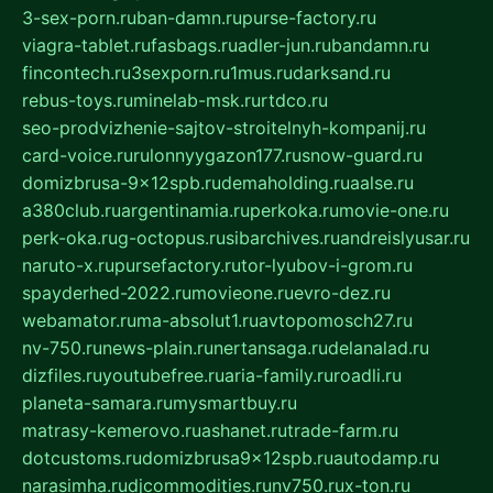
3-sex-porn.ru
ban-damn.ru
purse-factory.ru
viagra-tablet.ru
fasbags.ru
adler-jun.ru
bandamn.ru
fincontech.ru
3sexporn.ru
1mus.ru
darksand.ru
rebus-toys.ru
minelab-msk.ru
rtdco.ru
seo-prodvizhenie-sajtov-stroitelnyh-kompanij.ru
card-voice.ru
rulonnyygazon177.ru
snow-guard.ru
domizbrusa-9x12spb.ru
demaholding.ru
aalse.ru
a380club.ru
argentinamia.ru
perkoka.ru
movie-one.ru
perk-oka.ru
g-octopus.ru
sibarchives.ru
andreislyusar.ru
naruto-x.ru
pursefactory.ru
tor-lyubov-i-grom.ru
spayderhed-2022.ru
movieone.ru
evro-dez.ru
webamator.ru
ma-absolut1.ru
avtopomosch27.ru
nv-750.ru
news-plain.ru
nertansaga.ru
delanalad.ru
dizfiles.ru
youtubefree.ru
aria-family.ru
roadli.ru
planeta-samara.ru
mysmartbuy.ru
matrasy-kemerovo.ru
ashanet.ru
trade-farm.ru
dotcustoms.ru
domizbrusa9x12spb.ru
autodamp.ru
narasimha.ru
djcommodities.ru
nv750.ru
x-ton.ru