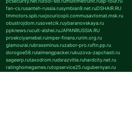
pcsecurity.net.ru
tool-sib.ru
multimetrunit.ru
sp-tour.ru
fan-cs.ru
santeh-russia.ru
symbian9.net.ru
DSHAIR.RU
tmmotors.spb.ru
xjocuricopii.com
musavtomat.msk.ru
obustrojdom.ru
sovetcik.ru
ybaranovskaya.ru
ppknews.ru
cult-alshei.ru
JAPANRUSSIA.RU
proekciyamebel.ru
imper-finans.ru
rim.org.ru
glamourai.ru
brassminus.ru
zabor-pro.ru
ftn.pp.ru
dorogoe58.ru
laimengpacker.ru
kuzova-zapchasti.ru
sageerp.ru
taxodrom.ru
dsrazvitie.ru
hardcity.net.ru
ratinghomegames.ru
topservice25.ru
gubernyan.ru
gtglasslined.ru
ii4.ru
tssport.spb.ru
andorra24.com
blackwallstreet.ru
oboimos.ru
optim-doors.com.ru
ikuch.ru
nycr.org.ru
npa21.ru
vremya-ch.spb.ru
desert000.ru
ivtorgi.ru
ifiori.ru
catalog-statei.ru
dcv.org.ru
spetsmaster174.ru
ipkameryhiseeu.ru
dum26.ru
ruspol.spb.ru
fr-opendp.ru
kam-solnyshko.ru
cheyenne-arapaho.ru
sevzapmetal.spb.ru
ted-lapidus.spb.ru
parasite-eliminator.ru