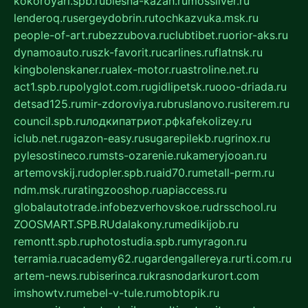
kokoroyari.spb.ru
blesna-kazan.ru
mossilver.ru
lenderoq.ru
sergeydobrin.ru
tochkazvuka.msk.ru
people-of-art.ru
bezzubova.ru
clubtibet.ru
orior-aks.ru
dynamoauto.ru
szk-favorit.ru
carlines.ru
flatnsk.ru
kingbolenskaner.ru
alex-motor.ru
astroline.net.ru
act1.spb.ru
polyglot.com.ru
gidlipetsk.ru
ooo-driada.ru
detsad125.ru
mir-zdoroviya.ru
bruslanovo.ru
siterem.ru
council.spb.ru
лодкипатриот.рф
kafekolizey.ru
iclub.net.ru
gazon-easy.ru
sugarepilekb.ru
grinox.ru
pylesostineco.ru
msts-ozarenie.ru
kameryjooan.ru
artemovskij.ru
dopler.spb.ru
aid70.ru
metall-perm.ru
ndm.msk.ru
ratingzooshop.ru
apiaccess.ru
globalautotrade.info
bezverhovskoe.ru
drsschool.ru
ZOOSMART.SPB.RU
dalakony.ru
medikijob.ru
remontt.spb.ru
photostudia.spb.ru
myragon.ru
terramia.ru
academy62.ru
gardengallereya.ru
rti.com.ru
artem-news.ru
biserinca.ru
krasnodarkurort.com
imshowtv.ru
mebel-v-tule.ru
mobtopik.ru