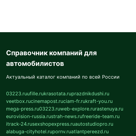
Справочник компаний для
автомобилистов
Актуальный каталог компаний по всей России
03223.ru
ufille.ru
krasotata.ru
prazdnikdushi.ru
veetbox.ru
cinemapost.ru
ciam-fr.ru
kraft-you.ru
mega-press.ru
03223.ru
web-explore.ru
rastenuya.ru
eurovision-russia.ru
strah-news.ru
freeride-team.ru
itrack-24.ru
sexshopexpress.ru
autostudiopro.ru
alabuga-cityhotel.ru
pornv.ru
atlantpereezd.ru