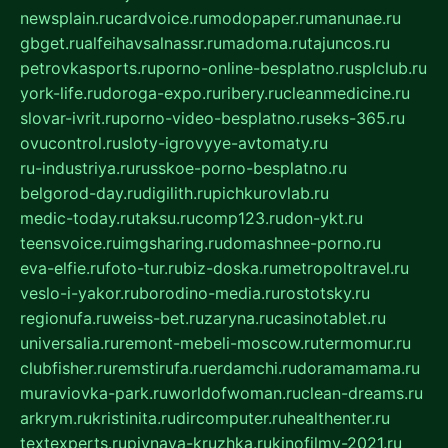
newsplain.ru
cardvoice.ru
modopaper.ru
manunae.ru
gbget.ru
alfeihavsalnassr.ru
madoma.ru
tajuncos.ru
petrovkasports.ru
porno-online-besplatno.ru
splclub.ru
york-life.ru
doroga-expo.ru
ribery.ru
cleanmedicine.ru
slovar-ivrit.ru
porno-video-besplatno.ru
seks-365.ru
ovucontrol.ru
sloty-igrovyye-avtomaty.ru
ru-industriya.ru
russkoe-porno-besplatno.ru
belgorod-day.ru
digilith.ru
pichkurovlab.ru
medic-today.ru
taksu.ru
comp123.ru
don-ykt.ru
teensvoice.ru
imgsharing.ru
domashnee-porno.ru
eva-elfie.ru
foto-tur.ru
biz-doska.ru
metropoltravel.ru
veslo-i-yakor.ru
borodino-media.ru
rostotsky.ru
regionufa.ru
weiss-bet.ru
zaryna.ru
casinotablet.ru
universalia.ru
remont-mebeli-moscow.ru
termomur.ru
clubfisher.ru
remstirufa.ru
erdamchi.ru
doramamama.ru
muraviovka-park.ru
worldofwoman.ru
clean-dreams.ru
arkrym.ru
kristinita.ru
dircomputer.ru
healthenter.ru
textexperts.ru
pivnaya-kruzhka.ru
kinofilmy-2021.ru