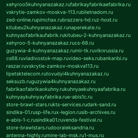
xehyroo5kuhnyanazakaz.ru
fabrikayfabrikaefabrika.ru
vskrytie-zamkov-moskva-113.ru
biletnadom.ru
zed-online.ru
pimchax.ru
brazzers-hd.ru
z-host.ru
kitubeu2kuhnyanazakaz.ru
naperekate.ru
kuhnyaofabrikaufabrik.ru
kitubeu-2-kuhnyanazakaz.ru
xehyroo-5-kuhnyanazakaz.ru
cs-68.ru
guzywia-4-kuhnyanazakaz.ru
mir-tk.ru
vlknrussia.ru
cs68.ru
vladivostok-map.ru
video-seks.ru
bankaribi.ru
raszar.ru
vskrytie-zamkov-moskva113.ru
lipetsktelecom.ru
tovudyi4kuhnyanazakaz.ru
seksuzb.ru
guzywia4kuhnyanazakaz.ru
fabrikaofabrikaokuhny.ru
kuhnyaekuhnyaafabrika.ru
kuhnyaykuhnyayfabrika.ru
e-abis1c.ru
store-brawl-stars.ru
kts-services.ru
dark-sand.ru
sindika-01.ru
sp-life.ru
x-legion.ru
sib-archives.ru
e-abis-1-c.ru
sindika01.ru
venda-festival.ru
store-brawlstars.ru
dooraleksandria.ru
antenna-highly.ru
mine-lab-msk.ru
1-mus.ru