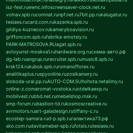
isz-fest.ru
ewnc.info
screensaver-clock.net.ru
volnav.spb.ru
comnat.ru
npf.net.ru
7bit.pp.ru
kalugatur.ru
tesiaes.ru
card.com.ru
kazanka.spb.ru
gildiya-kuznecov.ru
kameryboavision.ru
griffoncom.spb.ru
fabrika-emotsiy.ru
PARK-MATROSOVA.RU
agat.spb.ru
avtoyurist-moskva1.ru
hardware.org.ru
схема-авто.рф
dg-lab.ru
angrup.ru
recruiter.spb.ru
music8.spb.ru
krsk124.ru
kubok.spb.ru
romanofforex.ru
analitikaplus.ru
spyonline.ru
zosikamery.ru
sloboda-ural.pp.ru
AUTO-COM.SU
hohota.net
alimy.ru
online-z.com
aromat-vostoka.ru
otdelkaexp.ru
mobilvest.ru
bbd.net.ru
mebelshop.msk.ru
smp-forum.ru
bastion-td.ru
kosmoscreative.ru
avrmotors.ru
art-galadesign.ru
tiffany-c.ru
ecostep-samara.ru
d-p.spb.ru
галактика73.рф
sko.com.ru
davitamebel-spb.ru
fotsis.ru
tesiaes.ru