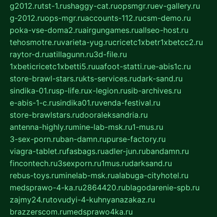
g2012.ru
tst-1.ru
shaggy-cat.ru
opsmgr.ru
ev-gallery.ru
g-2012.ru
ops-mgr.ru
accounts-112.ru
csm-demo.ru
poka-vse-doma2.ru
airgungames.ru
allseo-host.ru
tehosmotre.ru
varieta-yug.ru
cricetc1xbetr1xbetcc2.ru
raytor-d.ru
atillagunn.ru
3d-file.ru
1xbeticricetc1xbetti5.ru
uafoot-statti.ru
e-abis1c.ru
store-brawl-stars.ru
kts-services.ru
dark-sand.ru
sindika-01.ru
sp-life.ru
x-legion.ru
sib-archives.ru
e-abis-1-c.ru
sindika01.ru
venda-festival.ru
store-brawlstars.ru
dooraleksandria.ru
antenna-highly.ru
mine-lab-msk.ru
1-mus.ru
3-sex-porn.ru
ban-damn.ru
purse-factory.ru
viagra-tablet.ru
fasbags.ru
adler-jun.ru
bandamn.ru
fincontech.ru
3sexporn.ru
1mus.ru
darksand.ru
rebus-toys.ru
minelab-msk.ru
alabuga-cityhotel.ru
medsprawo-4-ka.ru
2864420.ru
blagodarenie-spb.ru
zajmy24.ru
tovudyi-4-kuhnyanazakaz.ru
brazzerscom.ru
medsprawo4ka.ru