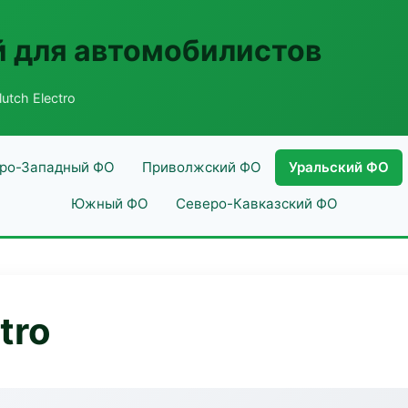
 для автомобилистов
utch Electro
ро-Западный ФО
Приволжский ФО
Уральский ФО
Южный ФО
Северо-Кавказский ФО
tro