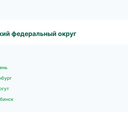
ский федеральный округ
ень
нбург
ргут
ябинск