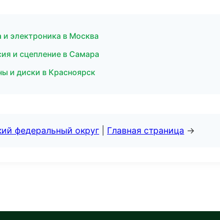
а и электроника в Москва
сия и сцепление в Самара
ы и диски в Красноярск
кий федеральный округ
|
Главная страница
→