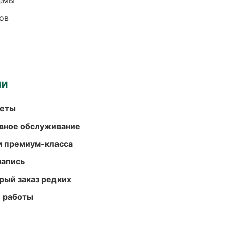
темы
ов
ми
меты
вное обслуживание
м премиум-класса
запись
рый заказ редких
е работы