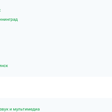
к
лининград
инск
озвук и мультимедиа