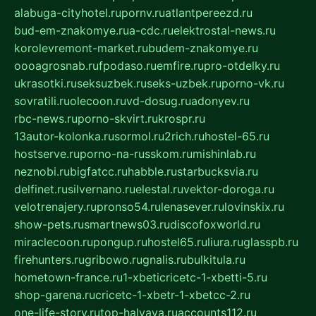
alabuga-cityhotel.ru
pornv.ru
atlantpereezd.ru
bud-em-znakomye.ru
a-cdc.ru
elektrostal-news.ru
korolevremont-market.ru
budem-znakomye.ru
oooagrosnab.ru
fpodaso.ru
emfire.ru
pro-otdelky.ru
ukrasotki.ru
seksuzbek.ru
seks-uzbek.ru
porno-vk.ru
sovratili.ru
olecoon.ru
vd-dosug.ru
adonyev.ru
rbc-news.ru
porno-skvirt.ru
krospr.ru
13autor-kolonka.ru
sormol.ru
2rich.ru
hostel-65.ru
hostserve.ru
porno-na-russkom.ru
mishinlab.ru
neznobi.ru
bigfatcc.ru
habble.ru
starbucksvia.ru
delfinet.ru
silvernano.ru
elestal.ru
vektor-doroga.ru
velotrenajery.ru
pronso54.ru
lenasever.ru
lovinskix.ru
show-pets.ru
smartnews03.ru
discofoxworld.ru
miraclecoon.ru
pongup.ru
hostel65.ru
liura.ru
glasspb.ru
firehunters.ru
gribowo.ru
gnalis.ru
bulkitula.ru
hometown-france.ru
1-xbeticricetc-1-xbetti-5.ru
shop-garena.ru
cricetc-1-xbetr-1-xbetcc-2.ru
one-life-story.ru
top-halyava.ru
accounts112.ru