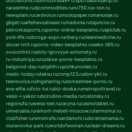
dotcustoms.ru
domizbrusa9x12spb.ru
autodamp.ru
narasimha.ru
djcommodities.ru
nv750.ru
x-ton.ru
newsplain.ru
cardvoice.ru
modopaper.ru
manunae.ru
gbget.ru
alfeihavsalnassr.ru
madoma.ru
tajuncos.ru
petrovkasports.ru
porno-online-besplatno.ru
splclub.ru
york-life.ru
doroga-expo.ru
ribery.ru
cleanmedicine.ru
slovar-ivrit.ru
porno-video-besplatno.ru
seks-365.ru
ovucontrol.ru
sloty-igrovyye-avtomaty.ru
ru-industriya.ru
russkoe-porno-besplatno.ru
belgorod-day.ru
digilith.ru
pichkurovlab.ru
medic-today.ru
taksu.ru
comp123.ru
don-ykt.ru
teensvoice.ru
imgsharing.ru
domashnee-porno.ru
eva-elfie.ru
foto-tur.ru
biz-doska.ru
metropoltravel.ru
veslo-i-yakor.ru
borodino-media.ru
rostotsky.ru
regionufa.ru
weiss-bet.ru
zaryna.ru
casinotablet.ru
universalia.ru
remont-mebeli-moscow.ru
termomur.ru
clubfisher.ru
remstirufa.ru
erdamchi.ru
doramamama.ru
muraviovka-park.ru
worldofwoman.ru
clean-dreams.ru