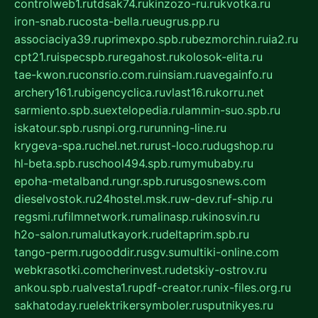
controlweb1.ru
tdsak74.ru
kinzozo-ru.ru
kvotka.ru
iron-snab.ru
costa-bella.ru
eugrus.pp.ru
associaciya39.ru
primexpo.spb.ru
bezmorchin.ru
ia2.ru
cpt21.ru
ispecspb.ru
regahost.ru
kolosok-elita.ru
tae-kwon.ru
consrio.com.ru
insiam.ru
avegainfo.ru
archery161.ru
bigencyclica.ru
vlast16.ru
korru.net
sarmiento.spb.su
extelopedia.ru
lammin-suo.spb.ru
iskatour.spb.ru
snpi.org.ru
running-line.ru
krygeva-spa.ru
chel.net.ru
rust-loco.ru
dugshop.ru
hl-beta.spb.ru
school494.spb.ru
mymubaby.ru
epoha-metalband.ru
ngr.spb.ru
rusgosnews.com
dieselvostok.ru
24hostel.msk.ru
w-dev.ru
f-ship.ru
regsmi.ru
filmnetwork.ru
malinasp.ru
kinosvin.ru
h2o-salon.ru
malutkayork.ru
deltaprim.spb.ru
tango-perm.ru
gooddir.ru
sgv.su
multiki-online.com
webkrasotki.com
cherinvest.ru
detskiy-ostrov.ru
ankou.spb.ru
alvesta1.ru
pdf-creator.ru
nix-files.org.ru
sakhatoday.ru
elektrikersymboler.ru
sputnikyes.ru