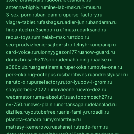
antenna-highly.ru
mine-lab-msk.ru
1-mus.ru
3-sex-porn.ru
ban-damn.ru
purse-factory.ru
viagra-tablet.ru
fasbags.ru
adler-jun.ru
bandamn.ru
fincontech.ru
3sexporn.ru
1mus.ru
darksand.ru
rebus-toys.ru
minelab-msk.ru
rtdco.ru
seo-prodvizhenie-sajtov-stroitelnyh-kompanij.ru
card-voice.ru
rulonnyygazon177.ru
snow-guard.ru
domizbrusa-9x12spb.ru
demaholding.ru
aalse.ru
a380club.ru
argentinamia.ru
perkoka.ru
movie-one.ru
perk-oka.ru
g-octopus.ru
sibarchives.ru
andreislyusar.ru
naruto-x.ru
pursefactory.ru
tor-lyubov-i-grom.ru
spayderhed-2022.ru
movieone.ru
evro-dez.ru
webamator.ru
ma-absolut1.ru
avtopomosch27.ru
nv-750.ru
news-plain.ru
nertansaga.ru
delanalad.ru
dizfiles.ru
youtubefree.ru
aria-family.ru
roadli.ru
planeta-samara.ru
mysmartbuy.ru
matrasy-kemerovo.ru
ashanet.ru
trade-farm.ru