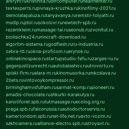
arkrym.ru
kristinita.ru
dircomputer.ru
healthenter.ru
textexperts.ru
pivnaya-kruzhka.ru
kinofilmy-2021.ru
demolalapaluza.ru
tanyavanya.ru
remstir-tolyatti.ru
msdip.ru
jdol.ru
sokolovr.ru
newtech-spb.ru
rezemkleim.ru
massage-tai.ru
seonub.ru
zvonitut.ru
biolisichka24.ru
mncraft-download.ru
algoritm-sistema.ru
godflesh.ru
ru-industria.ru
zebra-tlt.ru
okna-proficom.ru
erynok.ru
onlinekinospace.ru
startupstudio-fefu.ru
zarges-ru.ru
gegenjustizunrecht.ru
autobalashov.ru
utrovortu.ru
spiski-firm.ru
elara-m.ru
kinomusorka.ru
mkcslava.ru
2bets.ru
vintovoykompressor.ru
birminghamvsfulham.ru
sarmat-komp.ru
pioneeri.ru
amadis-chocolate.ru
shkurki-karakulya.ru
kanotiforet.spb.ru
tutmassage.ru
ecolog.org.ru
praga.spb.ru
falcorussia.ru
autodoctorservis.ru
kamertondom.spb.ru
net-life.net.ru
avto-vozim.ru
sakhcamera.ru
alliance-electro.spb.ru
stroyavt.ru