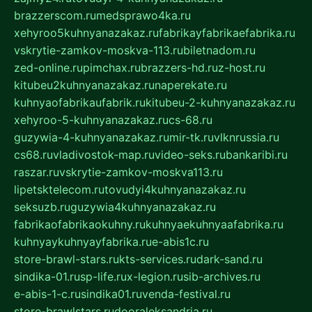
brazzerscom.ru
medsprawo4ka.ru
xehyroo5kuhnyanazakaz.ru
fabrikayfabrikaefabrika.ru
vskrytie-zamkov-moskva-113.ru
biletnadom.ru
zed-online.ru
pimchax.ru
brazzers-hd.ru
z-host.ru
kitubeu2kuhnyanazakaz.ru
naperekate.ru
kuhnyaofabrikaufabrik.ru
kitubeu-2-kuhnyanazakaz.ru
xehyroo-5-kuhnyanazakaz.ru
cs-68.ru
guzywia-4-kuhnyanazakaz.ru
mir-tk.ru
vlknrussia.ru
cs68.ru
vladivostok-map.ru
video-seks.ru
bankaribi.ru
raszar.ru
vskrytie-zamkov-moskva113.ru
lipetsktelecom.ru
tovudyi4kuhnyanazakaz.ru
seksuzb.ru
guzywia4kuhnyanazakaz.ru
fabrikaofabrikaokuhny.ru
kuhnyaekuhnyaafabrika.ru
kuhnyaykuhnyayfabrika.ru
e-abis1c.ru
store-brawl-stars.ru
kts-services.ru
dark-sand.ru
sindika-01.ru
sp-life.ru
x-legion.ru
sib-archives.ru
e-abis-1-c.ru
sindika01.ru
venda-festival.ru
store-brawlstars.ru
dooraleksandria.ru