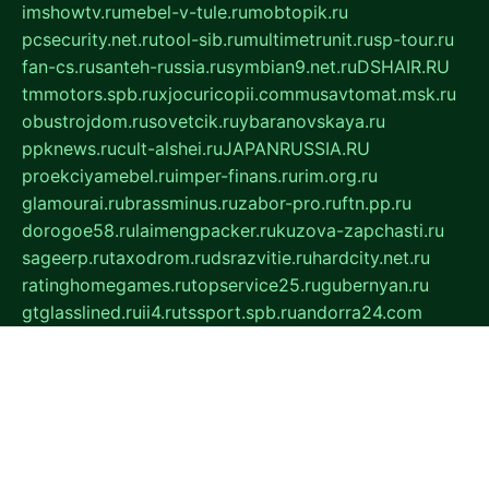
imshowtv.ru
mebel-v-tule.ru
mobtopik.ru
pcsecurity.net.ru
tool-sib.ru
multimetrunit.ru
sp-tour.ru
fan-cs.ru
santeh-russia.ru
symbian9.net.ru
DSHAIR.RU
tmmotors.spb.ru
xjocuricopii.com
musavtomat.msk.ru
obustrojdom.ru
sovetcik.ru
ybaranovskaya.ru
ppknews.ru
cult-alshei.ru
JAPANRUSSIA.RU
proekciyamebel.ru
imper-finans.ru
rim.org.ru
glamourai.ru
brassminus.ru
zabor-pro.ru
ftn.pp.ru
dorogoe58.ru
laimengpacker.ru
kuzova-zapchasti.ru
sageerp.ru
taxodrom.ru
dsrazvitie.ru
hardcity.net.ru
ratinghomegames.ru
topservice25.ru
gubernyan.ru
gtglasslined.ru
ii4.ru
tssport.spb.ru
andorra24.com
blackwallstreet.ru
oboimos.ru
optim-doors.com.ru
ikuch.ru
nycr.org.ru
npa21.ru
vremya-ch.spb.ru
desert000.ru
ivtorgi.ru
ifiori.ru
catalog-statei.ru
dcv.org.ru
spetsmaster174.ru
ipkameryhiseeu.ru
dum26.ru
ruspol.spb.ru
fr-opendp.ru
kam-solnyshko.ru
cheyenne-arapaho.ru
sevzapmetal.spb.ru