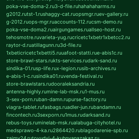
poka-vse-doma-2.ru
3-d-file.ru
hahahaharms.ru
g2012.ru
tst-1.ru
shaggy-cat.ru
opsmgr.ru
ev-gallery.ru
g-2012.ru
ops-mgr.ru
accounts-112.ru
csm-demo.ru
poka-vse-doma2.ru
airgungames.ru
allseo-host.ru
tehosmotre.ru
varieta-yug.ru
cricetc1xbetr1xbetcc2.ru
raytor-d.ru
atillagunn.ru
3d-file.ru
1xbeticricetc1xbetti5.ru
uafoot-statti.ru
e-abis1c.ru
store-brawl-stars.ru
kts-services.ru
dark-sand.ru
sindika-01.ru
sp-life.ru
x-legion.ru
sib-archives.ru
e-abis-1-c.ru
sindika01.ru
venda-festival.ru
store-brawlstars.ru
dooraleksandria.ru
antenna-highly.ru
mine-lab-msk.ru
1-mus.ru
3-sex-porn.ru
ban-damn.ru
purse-factory.ru
viagra-tablet.ru
fasbags.ru
adler-jun.ru
bandamn.ru
fincontech.ru
3sexporn.ru
1mus.ru
darksand.ru
rebus-toys.ru
minelab-msk.ru
alabuga-cityhotel.ru
medsprawo-4-ka.ru
2864420.ru
blagodarenie-spb.ru
zajmy24.ru
tovudyi-4-kuhnyanazakaz.ru