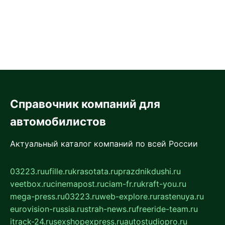
Справочник компаний для
автомобилистов
Актуальный каталог компаний по всей России
03223.ru
ufille.ru
krasotata.ru
prazdnikdushi.ru
veetbox.ru
cinemapost.ru
ciam-fr.ru
kraft-you.ru
mega-press.ru
03223.ru
web-explore.ru
rastenuya.ru
eurovision-russia.ru
strah-news.ru
freeride-team.ru
itrack-24.ru
sexshopexpress.ru
autostudiopro.ru