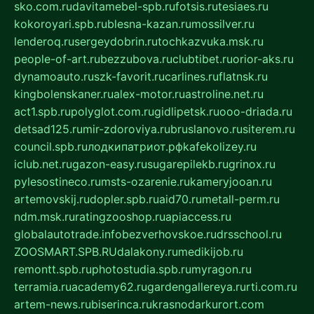
sko.com.ru
davitamebel-spb.ru
fotsis.ru
tesiaes.ru
kokoroyari.spb.ru
blesna-kazan.ru
mossilver.ru
lenderoq.ru
sergeydobrin.ru
tochkazvuka.msk.ru
people-of-art.ru
bezzubova.ru
clubtibet.ru
orior-aks.ru
dynamoauto.ru
szk-favorit.ru
carlines.ru
flatnsk.ru
kingbolenskaner.ru
alex-motor.ru
astroline.net.ru
act1.spb.ru
polyglot.com.ru
gidlipetsk.ru
ooo-driada.ru
detsad125.ru
mir-zdoroviya.ru
bruslanovo.ru
siterem.ru
council.spb.ru
лодкипатриот.рф
kafekolizey.ru
iclub.net.ru
gazon-easy.ru
sugarepilekb.ru
grinox.ru
pylesostineco.ru
msts-ozarenie.ru
kameryjooan.ru
artemovskij.ru
dopler.spb.ru
aid70.ru
metall-perm.ru
ndm.msk.ru
ratingzooshop.ru
apiaccess.ru
globalautotrade.info
bezverhovskoe.ru
drsschool.ru
ZOOSMART.SPB.RU
dalakony.ru
medikijob.ru
remontt.spb.ru
photostudia.spb.ru
myragon.ru
terramia.ru
academy62.ru
gardengallereya.ru
rti.com.ru
artem-news.ru
biserinca.ru
krasnodarkurort.com