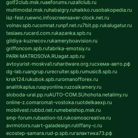
golf2club.msk.ru
aeforums.ru
zallclub.ru
multimodal.msk.ru
habaigry.ru
haikko.ru
sobakopedia.ru
isz-fest.ru
ewnc.info
screensaver-clock.net.ru
volnav.spb.ru
comnat.ru
npf.net.ru
7bit.pp.ru
kalugatur.ru
tesiaes.ru
card.com.ru
kazanka.spb.ru
gildiya-kuznecov.ru
kameryboavision.ru
griffoncom.spb.ru
fabrika-emotsiy.ru
PARK-MATROSOVA.RU
agat.spb.ru
avtoyurist-moskva1.ru
hardware.org.ru
схема-авто.рф
dg-lab.ru
angrup.ru
recruiter.spb.ru
music8.spb.ru
krsk124.ru
kubok.spb.ru
romanofforex.ru
analitikaplus.ru
spyonline.ru
zosikamery.ru
sloboda-ural.pp.ru
AUTO-COM.SU
hohota.net
alimy.ru
online-z.com
aromat-vostoka.ru
otdelkaexp.ru
mobilvest.ru
bbd.net.ru
mebelshop.msk.ru
smp-forum.ru
bastion-td.ru
kosmoscreative.ru
avrmotors.ru
art-galadesign.ru
tiffany-c.ru
ecostep-samara.ru
d-p.spb.ru
галактика73.рф