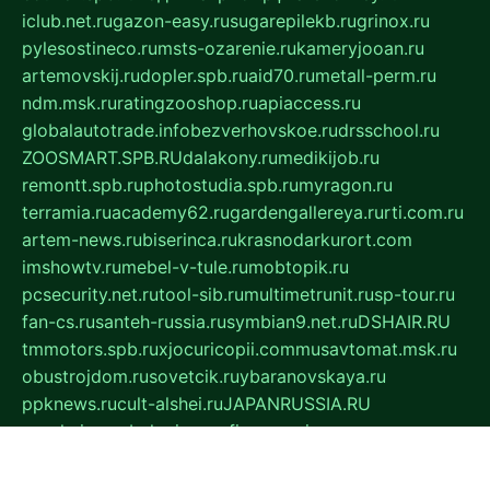
iclub.net.ru
gazon-easy.ru
sugarepilekb.ru
grinox.ru
pylesostineco.ru
msts-ozarenie.ru
kameryjooan.ru
artemovskij.ru
dopler.spb.ru
aid70.ru
metall-perm.ru
ndm.msk.ru
ratingzooshop.ru
apiaccess.ru
globalautotrade.info
bezverhovskoe.ru
drsschool.ru
ZOOSMART.SPB.RU
dalakony.ru
medikijob.ru
remontt.spb.ru
photostudia.spb.ru
myragon.ru
terramia.ru
academy62.ru
gardengallereya.ru
rti.com.ru
artem-news.ru
biserinca.ru
krasnodarkurort.com
imshowtv.ru
mebel-v-tule.ru
mobtopik.ru
pcsecurity.net.ru
tool-sib.ru
multimetrunit.ru
sp-tour.ru
fan-cs.ru
santeh-russia.ru
symbian9.net.ru
DSHAIR.RU
tmmotors.spb.ru
xjocuricopii.com
musavtomat.msk.ru
obustrojdom.ru
sovetcik.ru
ybaranovskaya.ru
ppknews.ru
cult-alshei.ru
JAPANRUSSIA.RU
proekciyamebel.ru
imper-finans.ru
rim.org.ru
glamourai.ru
brassminus.ru
zabor-pro.ru
ftn.pp.ru
dorogoe58.ru
laimengpacker.ru
kuzova-zapchasti.ru