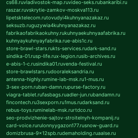
cs68.ru
vladivostok-map.ru
video-seks.ru
bankaribi.ru
raszar.ru
vskrytie-zamkov-moskva113.ru
lipetsktelecom.ru
tovudyi4kuhnyanazakaz.ru
seksuzb.ru
guzywia4kuhnyanazakaz.ru
fabrikaofabrikaokuhny.ru
kuhnyaekuhnyaafabrika.ru
kuhnyaykuhnyayfabrika.ru
e-abis1c.ru
store-brawl-stars.ru
kts-services.ru
dark-sand.ru
sindika-01.ru
sp-life.ru
x-legion.ru
sib-archives.ru
e-abis-1-c.ru
sindika01.ru
venda-festival.ru
store-brawlstars.ru
dooraleksandria.ru
antenna-highly.ru
mine-lab-msk.ru
1-mus.ru
3-sex-porn.ru
ban-damn.ru
purse-factory.ru
viagra-tablet.ru
fasbags.ru
adler-jun.ru
bandamn.ru
fincontech.ru
3sexporn.ru
1mus.ru
darksand.ru
rebus-toys.ru
minelab-msk.ru
rtdco.ru
seo-prodvizhenie-sajtov-stroitelnyh-kompanij.ru
card-voice.ru
rulonnyygazon177.ru
snow-guard.ru
domizbrusa-9x12spb.ru
demaholding.ru
aalse.ru