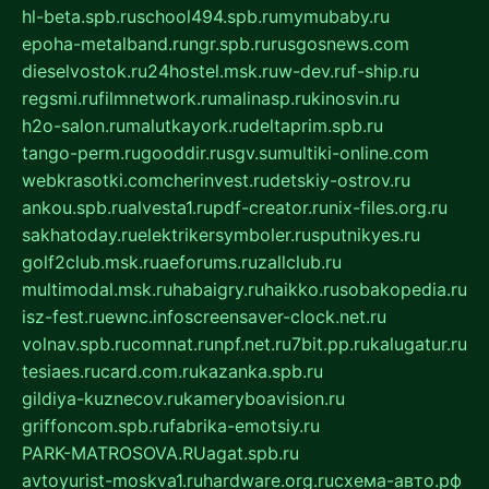
hl-beta.spb.ru
school494.spb.ru
mymubaby.ru
epoha-metalband.ru
ngr.spb.ru
rusgosnews.com
dieselvostok.ru
24hostel.msk.ru
w-dev.ru
f-ship.ru
regsmi.ru
filmnetwork.ru
malinasp.ru
kinosvin.ru
h2o-salon.ru
malutkayork.ru
deltaprim.spb.ru
tango-perm.ru
gooddir.ru
sgv.su
multiki-online.com
webkrasotki.com
cherinvest.ru
detskiy-ostrov.ru
ankou.spb.ru
alvesta1.ru
pdf-creator.ru
nix-files.org.ru
sakhatoday.ru
elektrikersymboler.ru
sputnikyes.ru
golf2club.msk.ru
aeforums.ru
zallclub.ru
multimodal.msk.ru
habaigry.ru
haikko.ru
sobakopedia.ru
isz-fest.ru
ewnc.info
screensaver-clock.net.ru
volnav.spb.ru
comnat.ru
npf.net.ru
7bit.pp.ru
kalugatur.ru
tesiaes.ru
card.com.ru
kazanka.spb.ru
gildiya-kuznecov.ru
kameryboavision.ru
griffoncom.spb.ru
fabrika-emotsiy.ru
PARK-MATROSOVA.RU
agat.spb.ru
avtoyurist-moskva1.ru
hardware.org.ru
схема-авто.рф