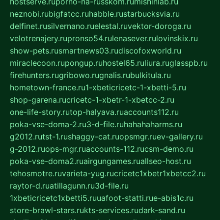
hostserve.ru
porno-na-russkom.ru
mishinlab.ru
neznobi.ru
bigfatcc.ru
habble.ru
starbucksvia.ru
delfinet.ru
silvernano.ru
elestal.ru
vektor-doroga.ru
velotrenajery.ru
pronso54.ru
lenasever.ru
lovinskix.ru
show-pets.ru
smartnews03.ru
discofoxworld.ru
miraclecoon.ru
pongup.ru
hostel65.ru
liura.ru
glasspb.ru
firehunters.ru
gribowo.ru
gnalis.ru
bulkitula.ru
hometown-france.ru
1-xbeticricetc-1-xbetti-5.ru
shop-garena.ru
cricetc-1-xbetr-1-xbetcc-2.ru
one-life-story.ru
top-halyava.ru
accounts112.ru
poka-vse-doma-2.ru
3-d-file.ru
hahahaharms.ru
g2012.ru
tst-1.ru
shaggy-cat.ru
opsmgr.ru
ev-gallery.ru
g-2012.ru
ops-mgr.ru
accounts-112.ru
csm-demo.ru
poka-vse-doma2.ru
airgungames.ru
allseo-host.ru
tehosmotre.ru
varieta-yug.ru
cricetc1xbetr1xbetcc2.ru
raytor-d.ru
atillagunn.ru
3d-file.ru
1xbeticricetc1xbetti5.ru
uafoot-statti.ru
e-abis1c.ru
store-brawl-stars.ru
kts-services.ru
dark-sand.ru