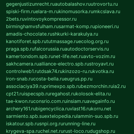
gegenjustizunrecht.ru
autobalashov.ru
utrovortu.ru
spiski-firm.ru
elara-m.ru
kinomusorka.ru
mkcslava.ru
2bets.ru
vintovoykompressor.ru
birminghamvsfulham.ru
sarmat-komp.ru
pioneeri.ru
amadis-chocolate.ru
shkurki-karakulya.ru
kanotiforet.spb.ru
tutmassage.ru
ecolog.org.ru
praga.spb.ru
falcorussia.ru
autodoctorservis.ru
kamertondom.spb.ru
net-life.net.ru
avto-vozim.ru
sakhcamera.ru
alliance-electro.spb.ru
stroyavt.ru
controlweb1.ru
tdsak74.ru
kinzozo-ru.ru
kvotka.ru
iron-snab.ru
costa-bella.ru
eugrus.pp.ru
associaciya39.ru
primexpo.spb.ru
bezmorchin.ru
ia2.ru
cpt21.ru
ispecspb.ru
regahost.ru
kolosok-elita.ru
tae-kwon.ru
consrio.com.ru
insiam.ru
avegainfo.ru
archery161.ru
bigencyclica.ru
vlast16.ru
korru.net
sarmiento.spb.su
extelopedia.ru
lammin-suo.spb.ru
iskatour.spb.ru
snpi.org.ru
running-line.ru
krygeva-spa.ru
chel.net.ru
rust-loco.ru
dugshop.ru