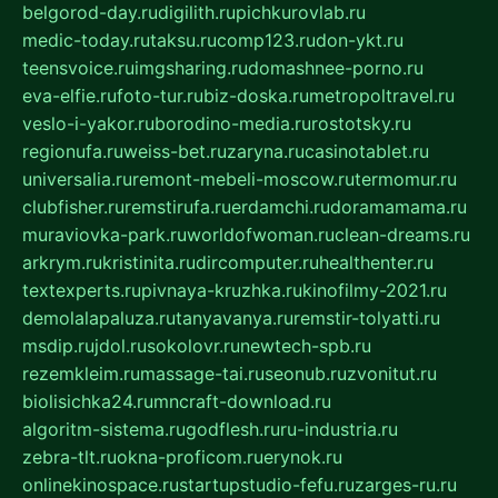
belgorod-day.ru
digilith.ru
pichkurovlab.ru
medic-today.ru
taksu.ru
comp123.ru
don-ykt.ru
teensvoice.ru
imgsharing.ru
domashnee-porno.ru
eva-elfie.ru
foto-tur.ru
biz-doska.ru
metropoltravel.ru
veslo-i-yakor.ru
borodino-media.ru
rostotsky.ru
regionufa.ru
weiss-bet.ru
zaryna.ru
casinotablet.ru
universalia.ru
remont-mebeli-moscow.ru
termomur.ru
clubfisher.ru
remstirufa.ru
erdamchi.ru
doramamama.ru
muraviovka-park.ru
worldofwoman.ru
clean-dreams.ru
arkrym.ru
kristinita.ru
dircomputer.ru
healthenter.ru
textexperts.ru
pivnaya-kruzhka.ru
kinofilmy-2021.ru
demolalapaluza.ru
tanyavanya.ru
remstir-tolyatti.ru
msdip.ru
jdol.ru
sokolovr.ru
newtech-spb.ru
rezemkleim.ru
massage-tai.ru
seonub.ru
zvonitut.ru
biolisichka24.ru
mncraft-download.ru
algoritm-sistema.ru
godflesh.ru
ru-industria.ru
zebra-tlt.ru
okna-proficom.ru
erynok.ru
onlinekinospace.ru
startupstudio-fefu.ru
zarges-ru.ru