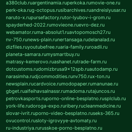
a380club.ru
argentinamia.ru
perkoka.ru
movie-one.ru
perk-oka.ru
g-octopus.ru
sibarchives.ru
andreislyusar.ru
naruto-x.ru
pursefactory.ru
tor-lyubov-i-grom.ru
spayderhed-2022.ru
movieone.ru
evro-dez.ru
webamator.ru
ma-absolut1.ru
avtopomosch27.ru
nv-750.ru
news-plain.ru
nertansaga.ru
delanalad.ru
dizfiles.ru
youtubefree.ru
aria-family.ru
roadli.ru
planeta-samara.ru
mysmartbuy.ru
matrasy-kemerovo.ru
ashanet.ru
trade-farm.ru
dotcustoms.ru
domizbrusa9x12spb.ru
autodamp.ru
narasimha.ru
djcommodities.ru
nv750.ru
x-ton.ru
newsplain.ru
cardvoice.ru
modopaper.ru
manunae.ru
gbget.ru
alfeihavsalnassr.ru
madoma.ru
tajuncos.ru
petrovkasports.ru
porno-online-besplatno.ru
splclub.ru
york-life.ru
doroga-expo.ru
ribery.ru
cleanmedicine.ru
slovar-ivrit.ru
porno-video-besplatno.ru
seks-365.ru
ovucontrol.ru
sloty-igrovyye-avtomaty.ru
ru-industriya.ru
russkoe-porno-besplatno.ru