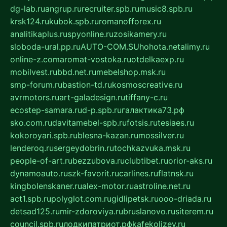
dg-lab.ru
angrup.ru
recruiter.spb.ru
music8.spb.ru
krsk124.ru
kubok.spb.ru
romanofforex.ru
analitikaplus.ru
spyonline.ru
zosikamery.ru
sloboda-ural.pp.ru
AUTO-COM.SU
hohota.net
alimy.ru
online-z.com
aromat-vostoka.ru
otdelkaexp.ru
mobilvest.ru
bbd.net.ru
mebelshop.msk.ru
smp-forum.ru
bastion-td.ru
kosmoscreative.ru
avrmotors.ru
art-galadesign.ru
tiffany-c.ru
ecostep-samara.ru
d-p.spb.ru
галактика73.рф
sko.com.ru
davitamebel-spb.ru
fotsis.ru
tesiaes.ru
kokoroyari.spb.ru
blesna-kazan.ru
mossilver.ru
lenderoq.ru
sergeydobrin.ru
tochkazvuka.msk.ru
people-of-art.ru
bezzubova.ru
clubtibet.ru
orior-aks.ru
dynamoauto.ru
szk-favorit.ru
carlines.ru
flatnsk.ru
kingbolenskaner.ru
alex-motor.ru
astroline.net.ru
act1.spb.ru
polyglot.com.ru
gidlipetsk.ru
ooo-driada.ru
detsad125.ru
mir-zdoroviya.ru
bruslanovo.ru
siterem.ru
council.spb.ru
лодкипатриот.рф
kafekolizey.ru