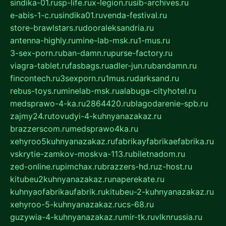
sindika-01.ru
sp-life.ru
x-legion.ru
sib-archives.ru
e-abis-1-c.ru
sindika01.ru
venda-festival.ru
store-brawlstars.ru
dooraleksandria.ru
antenna-highly.ru
mine-lab-msk.ru
1-mus.ru
3-sex-porn.ru
ban-damn.ru
purse-factory.ru
viagra-tablet.ru
fasbags.ru
adler-jun.ru
bandamn.ru
fincontech.ru
3sexporn.ru
1mus.ru
darksand.ru
rebus-toys.ru
minelab-msk.ru
alabuga-cityhotel.ru
medsprawo-4-ka.ru
2864420.ru
blagodarenie-spb.ru
zajmy24.ru
tovudyi-4-kuhnyanazakaz.ru
brazzerscom.ru
medsprawo4ka.ru
xehyroo5kuhnyanazakaz.ru
fabrikayfabrikaefabrika.ru
vskrytie-zamkov-moskva-113.ru
biletnadom.ru
zed-online.ru
pimchax.ru
brazzers-hd.ru
z-host.ru
kitubeu2kuhnyanazakaz.ru
naperekate.ru
kuhnyaofabrikaufabrik.ru
kitubeu-2-kuhnyanazakaz.ru
xehyroo-5-kuhnyanazakaz.ru
cs-68.ru
guzywia-4-kuhnyanazakaz.ru
mir-tk.ru
vlknrussia.ru