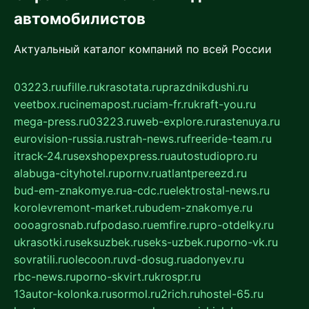
автомобилистов
Актуальный каталог компаний по всей России
03223.ru
ufille.ru
krasotata.ru
prazdnikdushi.ru
veetbox.ru
cinemapost.ru
ciam-fr.ru
kraft-you.ru
mega-press.ru
03223.ru
web-explore.ru
rastenuya.ru
eurovision-russia.ru
strah-news.ru
freeride-team.ru
itrack-24.ru
sexshopexpress.ru
autostudiopro.ru
alabuga-cityhotel.ru
pornv.ru
atlantpereezd.ru
bud-em-znakomye.ru
a-cdc.ru
elektrostal-news.ru
korolevremont-market.ru
budem-znakomye.ru
oooagrosnab.ru
fpodaso.ru
emfire.ru
pro-otdelky.ru
ukrasotki.ru
seksuzbek.ru
seks-uzbek.ru
porno-vk.ru
sovratili.ru
olecoon.ru
vd-dosug.ru
adonyev.ru
rbc-news.ru
porno-skvirt.ru
krospr.ru
13autor-kolonka.ru
sormol.ru
2rich.ru
hostel-65.ru