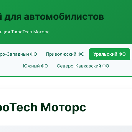
 для автомобилистов
нция TurboTech Моторс
ро-Западный ФО
Приволжский ФО
Уральский ФО
Южный ФО
Северо-Кавказский ФО
boTech Моторс