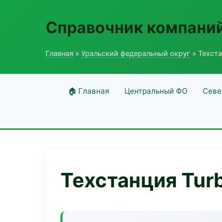
Справочник компаний
Главная
»
Уральский федеральный округ
» Техста
🏠 Главная
Центральный ФО
Севе
Техстанция Tur