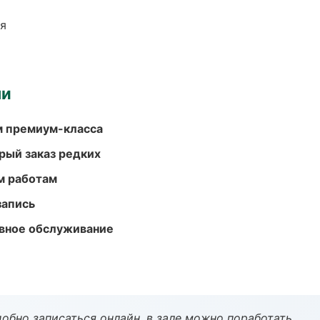
ия
ми
м премиум-класса
рый заказ редких
м работам
запись
вное обслуживание
обно записаться онлайн, в зале можно поработать.