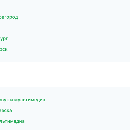
Новгород
бург
орск
звук и мультимедиа
веска
мультимедиа