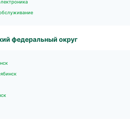
электроника
 обслуживание
ский федеральный округ
инск
лябинск
нск