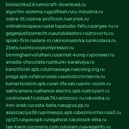
biolisichka24.ru
mncraft-download.ru
algoritm-sistema.ru
godflesh.ru
ru-industria.ru
zebra-tlt.ru
okna-proficom.ru
erynok.ru
onlinekinospace.ru
startupstudio-fefu.ru
zarges-ru.ru
gegenjustizunrecht.ru
autobalashov.ru
utrovortu.ru
spiski-firm.ru
elara-m.ru
kinomusorka.ru
mkcslava.ru
2bets.ru
vintovoykompressor.ru
birminghamvsfulham.ru
sarmat-komp.ru
pioneeri.ru
amadis-chocolate.ru
shkurki-karakulya.ru
kanotiforet.spb.ru
tutmassage.ru
ecolog.org.ru
praga.spb.ru
falcorussia.ru
autodoctorservis.ru
kamertondom.spb.ru
net-life.net.ru
avto-vozim.ru
sakhcamera.ru
alliance-electro.spb.ru
stroyavt.ru
controlweb1.ru
tdsak74.ru
kinzozo-ru.ru
kvotka.ru
iron-snab.ru
costa-bella.ru
eugrus.pp.ru
associaciya39.ru
primexpo.spb.ru
bezmorchin.ru
ia2.ru
cpt21.ru
ispecspb.ru
regahost.ru
kolosok-elita.ru
tae-kwon.ru
consrio.com.ru
insiam.ru
avegainfo.ru