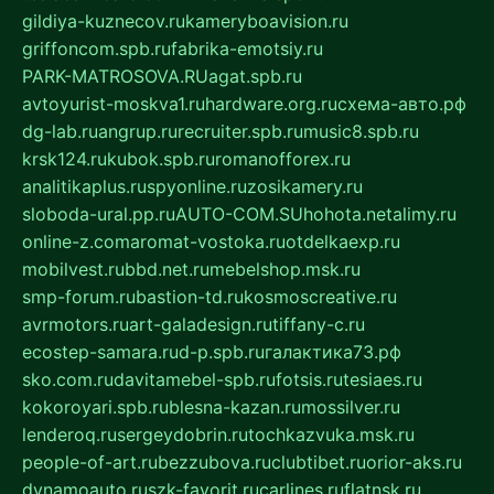
gildiya-kuznecov.ru
kameryboavision.ru
griffoncom.spb.ru
fabrika-emotsiy.ru
PARK-MATROSOVA.RU
agat.spb.ru
avtoyurist-moskva1.ru
hardware.org.ru
схема-авто.рф
dg-lab.ru
angrup.ru
recruiter.spb.ru
music8.spb.ru
krsk124.ru
kubok.spb.ru
romanofforex.ru
analitikaplus.ru
spyonline.ru
zosikamery.ru
sloboda-ural.pp.ru
AUTO-COM.SU
hohota.net
alimy.ru
online-z.com
aromat-vostoka.ru
otdelkaexp.ru
mobilvest.ru
bbd.net.ru
mebelshop.msk.ru
smp-forum.ru
bastion-td.ru
kosmoscreative.ru
avrmotors.ru
art-galadesign.ru
tiffany-c.ru
ecostep-samara.ru
d-p.spb.ru
галактика73.рф
sko.com.ru
davitamebel-spb.ru
fotsis.ru
tesiaes.ru
kokoroyari.spb.ru
blesna-kazan.ru
mossilver.ru
lenderoq.ru
sergeydobrin.ru
tochkazvuka.msk.ru
people-of-art.ru
bezzubova.ru
clubtibet.ru
orior-aks.ru
dynamoauto.ru
szk-favorit.ru
carlines.ru
flatnsk.ru