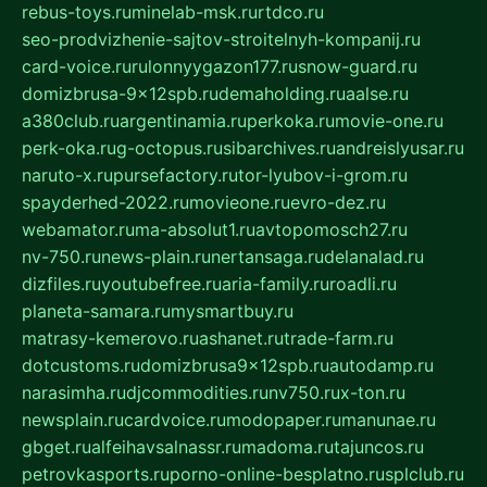
rebus-toys.ru
minelab-msk.ru
rtdco.ru
seo-prodvizhenie-sajtov-stroitelnyh-kompanij.ru
card-voice.ru
rulonnyygazon177.ru
snow-guard.ru
domizbrusa-9x12spb.ru
demaholding.ru
aalse.ru
a380club.ru
argentinamia.ru
perkoka.ru
movie-one.ru
perk-oka.ru
g-octopus.ru
sibarchives.ru
andreislyusar.ru
naruto-x.ru
pursefactory.ru
tor-lyubov-i-grom.ru
spayderhed-2022.ru
movieone.ru
evro-dez.ru
webamator.ru
ma-absolut1.ru
avtopomosch27.ru
nv-750.ru
news-plain.ru
nertansaga.ru
delanalad.ru
dizfiles.ru
youtubefree.ru
aria-family.ru
roadli.ru
planeta-samara.ru
mysmartbuy.ru
matrasy-kemerovo.ru
ashanet.ru
trade-farm.ru
dotcustoms.ru
domizbrusa9x12spb.ru
autodamp.ru
narasimha.ru
djcommodities.ru
nv750.ru
x-ton.ru
newsplain.ru
cardvoice.ru
modopaper.ru
manunae.ru
gbget.ru
alfeihavsalnassr.ru
madoma.ru
tajuncos.ru
petrovkasports.ru
porno-online-besplatno.ru
splclub.ru