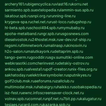
archery161.ru
bigencyclica.ru
vlast16.ru
korru.net
sarmiento.spb.su
extelopedia.ru
lammin-suo.spb.ru
iskatour.spb.ru
snpi.org.ru
running-line.ru
krygeva-spa.ru
chel.net.ru
rust-loco.ru
dugshop.ru
hl-beta.spb.ru
school494.spb.ru
mymubaby.ru
epoha-metalband.ru
ngr.spb.ru
rusgosnews.com
dieselvostok.ru
24hostel.msk.ru
w-dev.ru
f-ship.ru
regsmi.ru
filmnetwork.ru
malinasp.ru
kinosvin.ru
h2o-salon.ru
malutkayork.ru
deltaprim.spb.ru
tango-perm.ru
gooddir.ru
sgv.su
multiki-online.com
webkrasotki.com
cherinvest.ru
detskiy-ostrov.ru
ankou.spb.ru
alvesta1.ru
pdf-creator.ru
nix-files.org.ru
sakhatoday.ru
elektrikersymboler.ru
sputnikyes.ru
golf2club.msk.ru
aeforums.ru
zallclub.ru
multimodal.msk.ru
habaigry.ru
haikko.ru
sobakopedia.ru
isz-fest.ru
ewnc.info
screensaver-clock.net.ru
volnav.spb.ru
comnat.ru
npf.net.ru
7bit.pp.ru
kalugatur.ru
tesiaes.ru
card.com.ru
kazanka.spb.ru