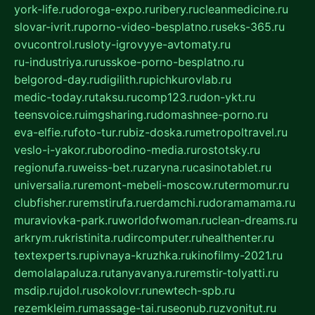
york-life.ru
doroga-expo.ru
ribery.ru
cleanmedicine.ru
slovar-ivrit.ru
porno-video-besplatno.ru
seks-365.ru
ovucontrol.ru
sloty-igrovyye-avtomaty.ru
ru-industriya.ru
russkoe-porno-besplatno.ru
belgorod-day.ru
digilith.ru
pichkurovlab.ru
medic-today.ru
taksu.ru
comp123.ru
don-ykt.ru
teensvoice.ru
imgsharing.ru
domashnee-porno.ru
eva-elfie.ru
foto-tur.ru
biz-doska.ru
metropoltravel.ru
veslo-i-yakor.ru
borodino-media.ru
rostotsky.ru
regionufa.ru
weiss-bet.ru
zaryna.ru
casinotablet.ru
universalia.ru
remont-mebeli-moscow.ru
termomur.ru
clubfisher.ru
remstirufa.ru
erdamchi.ru
doramamama.ru
muraviovka-park.ru
worldofwoman.ru
clean-dreams.ru
arkrym.ru
kristinita.ru
dircomputer.ru
healthenter.ru
textexperts.ru
pivnaya-kruzhka.ru
kinofilmy-2021.ru
demolalapaluza.ru
tanyavanya.ru
remstir-tolyatti.ru
msdip.ru
jdol.ru
sokolovr.ru
newtech-spb.ru
rezemkleim.ru
massage-tai.ru
seonub.ru
zvonitut.ru