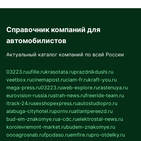
Справочник компаний для
автомобилистов
Актуальный каталог компаний по всей России
03223.ru
ufille.ru
krasotata.ru
prazdnikdushi.ru
veetbox.ru
cinemapost.ru
ciam-fr.ru
kraft-you.ru
mega-press.ru
03223.ru
web-explore.ru
rastenuya.ru
eurovision-russia.ru
strah-news.ru
freeride-team.ru
itrack-24.ru
sexshopexpress.ru
autostudiopro.ru
alabuga-cityhotel.ru
pornv.ru
atlantpereezd.ru
bud-em-znakomye.ru
a-cdc.ru
elektrostal-news.ru
korolevremont-market.ru
budem-znakomye.ru
oooagrosnab.ru
fpodaso.ru
emfire.ru
pro-otdelky.ru