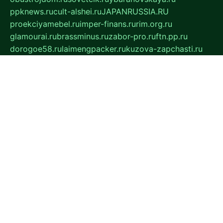
ppknews.ru
cult-alshei.ru
JAPANRUSSIA.RU
proekciyamebel.ru
imper-finans.ru
rim.org.ru
glamourai.ru
brassminus.ru
zabor-pro.ru
ftn.pp.ru
dorogoe58.ru
laimengpacker.ru
kuzova-zapchasti.ru
sageerp.ru
taxodrom.ru
dsrazvitie.ru
hardcity.net.ru
ratinghomegames.ru
topservice25.ru
gubernyan.ru
gtglasslined.ru
ii4.ru
tssport.spb.ru
andorra24.com
blackwallstreet.ru
oboimos.ru
optim-doors.com.ru
ikuch.ru
nycr.org.ru
npa21.ru
vremya-ch.spb.ru
desert000.ru
ivtorgi.ru
ifiori.ru
catalog-statei.ru
dcv.org.ru
spetsmaster174.ru
ipkameryhiseeu.ru
dum26.ru
ruspol.spb.ru
fr-opendp.ru
kam-solnyshko.ru
cheyenne-arapaho.ru
sevzapmetal.spb.ru
ted-lapidus.spb.ru
parasite-eliminator.ru
sigma-complete.ru
modernworld.ru
dama-moda.ru
eholot-group.ru
sk-nvkz.ru
DRONGOLD.RU
democratia2.ru
i-farmer.ru
mass-sport.org
jablonex.spb.ru
bookmess.ru
linkword.ru