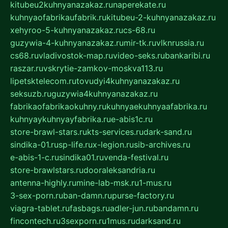
kitubeu2kuhnyanazakaz.ru
naperekate.ru
kuhnyaofabrikaufabrik.ru
kitubeu-2-kuhnyanazakaz.ru
xehyroo-5-kuhnyanazakaz.ru
cs-68.ru
guzywia-4-kuhnyanazakaz.ru
mir-tk.ru
vlknrussia.ru
cs68.ru
vladivostok-map.ru
video-seks.ru
bankaribi.ru
raszar.ru
vskrytie-zamkov-moskva113.ru
lipetsktelecom.ru
tovudyi4kuhnyanazakaz.ru
seksuzb.ru
guzywia4kuhnyanazakaz.ru
fabrikaofabrikaokuhny.ru
kuhnyaekuhnyaafabrika.ru
kuhnyaykuhnyayfabrika.ru
e-abis1c.ru
store-brawl-stars.ru
kts-services.ru
dark-sand.ru
sindika-01.ru
sp-life.ru
x-legion.ru
sib-archives.ru
e-abis-1-c.ru
sindika01.ru
venda-festival.ru
store-brawlstars.ru
dooraleksandria.ru
antenna-highly.ru
mine-lab-msk.ru
1-mus.ru
3-sex-porn.ru
ban-damn.ru
purse-factory.ru
viagra-tablet.ru
fasbags.ru
adler-jun.ru
bandamn.ru
fincontech.ru
3sexporn.ru
1mus.ru
darksand.ru