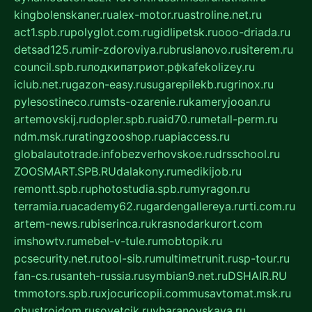
kingbolenskaner.ru
alex-motor.ru
astroline.net.ru
act1.spb.ru
polyglot.com.ru
gidlipetsk.ru
ooo-driada.ru
detsad125.ru
mir-zdoroviya.ru
bruslanovo.ru
siterem.ru
council.spb.ru
лодкипатриот.рф
kafekolizey.ru
iclub.net.ru
gazon-easy.ru
sugarepilekb.ru
grinox.ru
pylesostineco.ru
msts-ozarenie.ru
kameryjooan.ru
artemovskij.ru
dopler.spb.ru
aid70.ru
metall-perm.ru
ndm.msk.ru
ratingzooshop.ru
apiaccess.ru
globalautotrade.info
bezverhovskoe.ru
drsschool.ru
ZOOSMART.SPB.RU
dalakony.ru
medikijob.ru
remontt.spb.ru
photostudia.spb.ru
myragon.ru
terramia.ru
academy62.ru
gardengallereya.ru
rti.com.ru
artem-news.ru
biserinca.ru
krasnodarkurort.com
imshowtv.ru
mebel-v-tule.ru
mobtopik.ru
pcsecurity.net.ru
tool-sib.ru
multimetrunit.ru
sp-tour.ru
fan-cs.ru
santeh-russia.ru
symbian9.net.ru
DSHAIR.RU
tmmotors.spb.ru
xjocuricopii.com
musavtomat.msk.ru
obustrojdom.ru
sovetcik.ru
ybaranovskaya.ru