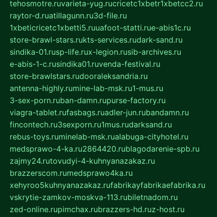
tehosmotre.ru
varieta-yug.ru
cricetc1xbetr1xbetcc2.ru
raytor-d.ru
atillagunn.ru
3d-file.ru
1xbeticricetc1xbetti5.ru
uafoot-statti.ru
e-abis1c.ru
store-brawl-stars.ru
kts-services.ru
dark-sand.ru
sindika-01.ru
sp-life.ru
x-legion.ru
sib-archives.ru
e-abis-1-c.ru
sindika01.ru
venda-festival.ru
store-brawlstars.ru
dooraleksandria.ru
antenna-highly.ru
mine-lab-msk.ru
1-mus.ru
3-sex-porn.ru
ban-damn.ru
purse-factory.ru
viagra-tablet.ru
fasbags.ru
adler-jun.ru
bandamn.ru
fincontech.ru
3sexporn.ru
1mus.ru
darksand.ru
rebus-toys.ru
minelab-msk.ru
alabuga-cityhotel.ru
medsprawo-4-ka.ru
2864420.ru
blagodarenie-spb.ru
zajmy24.ru
tovudyi-4-kuhnyanazakaz.ru
brazzerscom.ru
medsprawo4ka.ru
xehyroo5kuhnyanazakaz.ru
fabrikayfabrikaefabrika.ru
vskrytie-zamkov-moskva-113.ru
biletnadom.ru
zed-online.ru
pimchax.ru
brazzers-hd.ru
z-host.ru