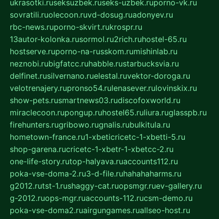
ukrasotki.ru
seksuzbek.ru
seks-uzbek.ru
porno-vk.ru
sovratili.ru
olecoon.ru
vd-dosug.ru
adonyev.ru
rbc-news.ru
porno-skvirt.ru
krospr.ru
13autor-kolonka.ru
sormol.ru
2rich.ru
hostel-65.ru
hostserve.ru
porno-na-russkom.ru
mishinlab.ru
neznobi.ru
bigfatcc.ru
habble.ru
starbucksvia.ru
delfinet.ru
silvernano.ru
elestal.ru
vektor-doroga.ru
velotrenajery.ru
pronso54.ru
lenasever.ru
lovinskix.ru
show-pets.ru
smartnews03.ru
discofoxworld.ru
miraclecoon.ru
pongup.ru
hostel65.ru
liura.ru
glasspb.ru
firehunters.ru
gribowo.ru
gnalis.ru
bulkitula.ru
hometown-france.ru
1-xbeticricetc-1-xbetti-5.ru
shop-garena.ru
cricetc-1-xbetr-1-xbetcc-2.ru
one-life-story.ru
top-halyava.ru
accounts112.ru
poka-vse-doma-2.ru
3-d-file.ru
hahahaharms.ru
g2012.ru
tst-1.ru
shaggy-cat.ru
opsmgr.ru
ev-gallery.ru
g-2012.ru
ops-mgr.ru
accounts-112.ru
csm-demo.ru
poka-vse-doma2.ru
airgungames.ru
allseo-host.ru