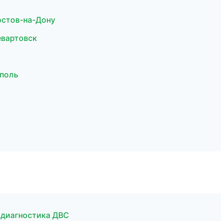
остов-на-Дону
евартовск
ополь
 диагностика ДВС