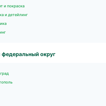
т и покраска
ка и детейлинг
тика
инг
 федеральный округ
оград
тополь