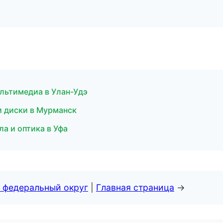
ультимедиа в Улан-Удэ
и диски в Мурманск
а и оптика в Уфа
 федеральный округ
|
Главная страница
→