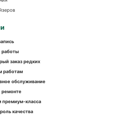
ния
йзеров
ми
запись
е работы
рый заказ редких
м работам
вное обслуживание
и ремонте
м премиум-класса
роль качества