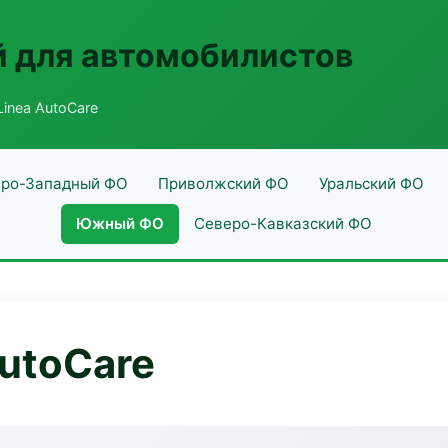
 для автомобилистов
inea AutoCare
ро-Западный ФО
Приволжский ФО
Уральский ФО
Южный ФО
Северо-Кавказский ФО
utoCare