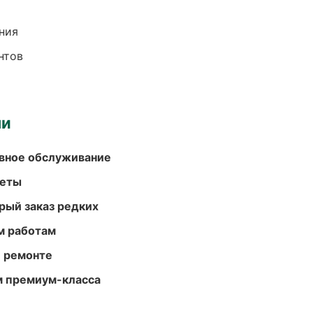
ния
нтов
ми
вное обслуживание
меты
рый заказ редких
м работам
и ремонте
м премиум-класса