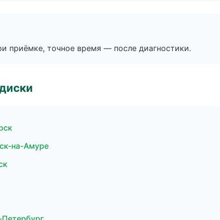
и приёмке, точное время — после диагностики.
 диски
орск
ск-на-Амуре
ск
т-Петербург