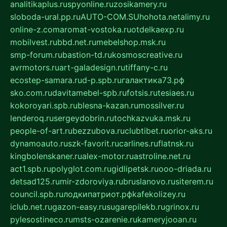
analitikaplus.ru
spyonline.ru
zosikamery.ru
sloboda-ural.pp.ru
AUTO-COM.SU
hohota.net
alimy.ru
online-z.com
aromat-vostoka.ru
otdelkaexp.ru
mobilvest.ru
bbd.net.ru
mebelshop.msk.ru
smp-forum.ru
bastion-td.ru
kosmoscreative.ru
avrmotors.ru
art-galadesign.ru
tiffany-c.ru
ecostep-samara.ru
d-p.spb.ru
галактика73.рф
sko.com.ru
davitamebel-spb.ru
fotsis.ru
tesiaes.ru
kokoroyari.spb.ru
blesna-kazan.ru
mossilver.ru
lenderoq.ru
sergeydobrin.ru
tochkazvuka.msk.ru
people-of-art.ru
bezzubova.ru
clubtibet.ru
orior-aks.ru
dynamoauto.ru
szk-favorit.ru
carlines.ru
flatnsk.ru
kingbolenskaner.ru
alex-motor.ru
astroline.net.ru
act1.spb.ru
polyglot.com.ru
gidlipetsk.ru
ooo-driada.ru
detsad125.ru
mir-zdoroviya.ru
bruslanovo.ru
siterem.ru
council.spb.ru
лодкипатриот.рф
kafekolizey.ru
iclub.net.ru
gazon-easy.ru
sugarepilekb.ru
grinox.ru
pylesostineco.ru
msts-ozarenie.ru
kameryjooan.ru