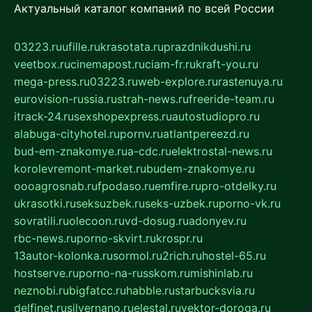
Актуальный каталог компаний по всей России
03223.ru
ufille.ru
krasotata.ru
prazdnikdushi.ru
veetbox.ru
cinemapost.ru
ciam-fr.ru
kraft-you.ru
mega-press.ru
03223.ru
web-explore.ru
rastenuya.ru
eurovision-russia.ru
strah-news.ru
freeride-team.ru
itrack-24.ru
sexshopexpress.ru
autostudiopro.ru
alabuga-cityhotel.ru
pornv.ru
atlantpereezd.ru
bud-em-znakomye.ru
a-cdc.ru
elektrostal-news.ru
korolevremont-market.ru
budem-znakomye.ru
oooagrosnab.ru
fpodaso.ru
emfire.ru
pro-otdelky.ru
ukrasotki.ru
seksuzbek.ru
seks-uzbek.ru
porno-vk.ru
sovratili.ru
olecoon.ru
vd-dosug.ru
adonyev.ru
rbc-news.ru
porno-skvirt.ru
krospr.ru
13autor-kolonka.ru
sormol.ru
2rich.ru
hostel-65.ru
hostserve.ru
porno-na-russkom.ru
mishinlab.ru
neznobi.ru
bigfatcc.ru
habble.ru
starbucksvia.ru
delfinet.ru
silvernano.ru
elestal.ru
vektor-doroga.ru