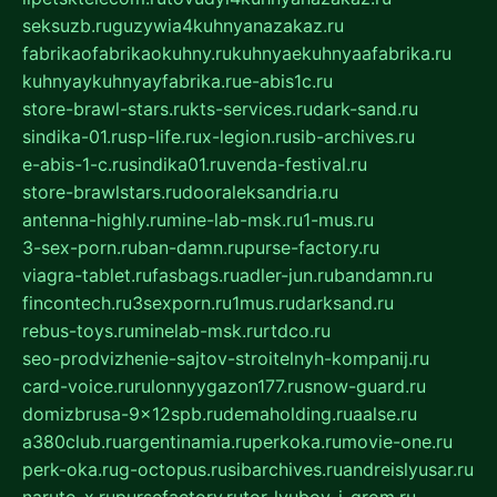
seksuzb.ru
guzywia4kuhnyanazakaz.ru
fabrikaofabrikaokuhny.ru
kuhnyaekuhnyaafabrika.ru
kuhnyaykuhnyayfabrika.ru
e-abis1c.ru
store-brawl-stars.ru
kts-services.ru
dark-sand.ru
sindika-01.ru
sp-life.ru
x-legion.ru
sib-archives.ru
e-abis-1-c.ru
sindika01.ru
venda-festival.ru
store-brawlstars.ru
dooraleksandria.ru
antenna-highly.ru
mine-lab-msk.ru
1-mus.ru
3-sex-porn.ru
ban-damn.ru
purse-factory.ru
viagra-tablet.ru
fasbags.ru
adler-jun.ru
bandamn.ru
fincontech.ru
3sexporn.ru
1mus.ru
darksand.ru
rebus-toys.ru
minelab-msk.ru
rtdco.ru
seo-prodvizhenie-sajtov-stroitelnyh-kompanij.ru
card-voice.ru
rulonnyygazon177.ru
snow-guard.ru
domizbrusa-9x12spb.ru
demaholding.ru
aalse.ru
a380club.ru
argentinamia.ru
perkoka.ru
movie-one.ru
perk-oka.ru
g-octopus.ru
sibarchives.ru
andreislyusar.ru