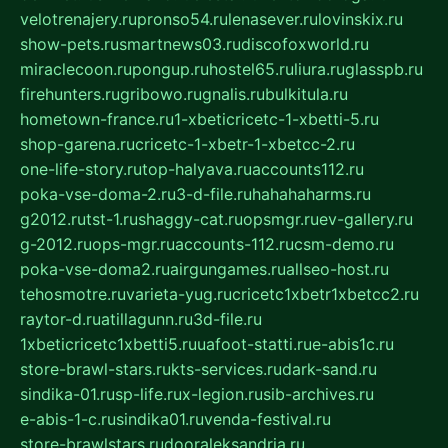
velotrenajery.ru
pronso54.ru
lenasever.ru
lovinskix.ru
show-pets.ru
smartnews03.ru
discofoxworld.ru
miraclecoon.ru
pongup.ru
hostel65.ru
liura.ru
glasspb.ru
firehunters.ru
gribowo.ru
gnalis.ru
bulkitula.ru
hometown-france.ru
1-xbeticricetc-1-xbetti-5.ru
shop-garena.ru
cricetc-1-xbetr-1-xbetcc-2.ru
one-life-story.ru
top-halyava.ru
accounts112.ru
poka-vse-doma-2.ru
3-d-file.ru
hahahaharms.ru
g2012.ru
tst-1.ru
shaggy-cat.ru
opsmgr.ru
ev-gallery.ru
g-2012.ru
ops-mgr.ru
accounts-112.ru
csm-demo.ru
poka-vse-doma2.ru
airgungames.ru
allseo-host.ru
tehosmotre.ru
varieta-yug.ru
cricetc1xbetr1xbetcc2.ru
raytor-d.ru
atillagunn.ru
3d-file.ru
1xbeticricetc1xbetti5.ru
uafoot-statti.ru
e-abis1c.ru
store-brawl-stars.ru
kts-services.ru
dark-sand.ru
sindika-01.ru
sp-life.ru
x-legion.ru
sib-archives.ru
e-abis-1-c.ru
sindika01.ru
venda-festival.ru
store-brawlstars.ru
dooraleksandria.ru