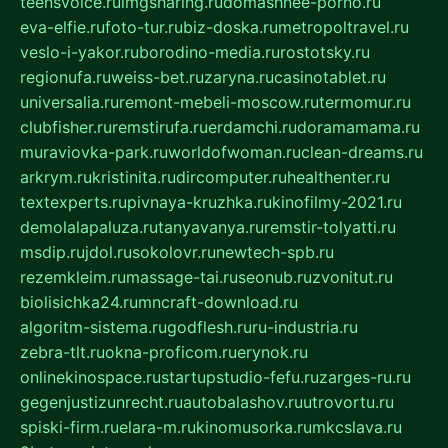
teensvoice.ru
imgsharing.ru
domashnee-porno.ru
eva-elfie.ru
foto-tur.ru
biz-doska.ru
metropoltravel.ru
veslo-i-yakor.ru
borodino-media.ru
rostotsky.ru
regionufa.ru
weiss-bet.ru
zaryna.ru
casinotablet.ru
universalia.ru
remont-mebeli-moscow.ru
termomur.ru
clubfisher.ru
remstirufa.ru
erdamchi.ru
doramamama.ru
muraviovka-park.ru
worldofwoman.ru
clean-dreams.ru
arkrym.ru
kristinita.ru
dircomputer.ru
healthenter.ru
textexperts.ru
pivnaya-kruzhka.ru
kinofilmy-2021.ru
demolalapaluza.ru
tanyavanya.ru
remstir-tolyatti.ru
msdip.ru
jdol.ru
sokolovr.ru
newtech-spb.ru
rezemkleim.ru
massage-tai.ru
seonub.ru
zvonitut.ru
biolisichka24.ru
mncraft-download.ru
algoritm-sistema.ru
godflesh.ru
ru-industria.ru
zebra-tlt.ru
okna-proficom.ru
erynok.ru
onlinekinospace.ru
startupstudio-fefu.ru
zarges-ru.ru
gegenjustizunrecht.ru
autobalashov.ru
utrovortu.ru
spiski-firm.ru
elara-m.ru
kinomusorka.ru
mkcslava.ru