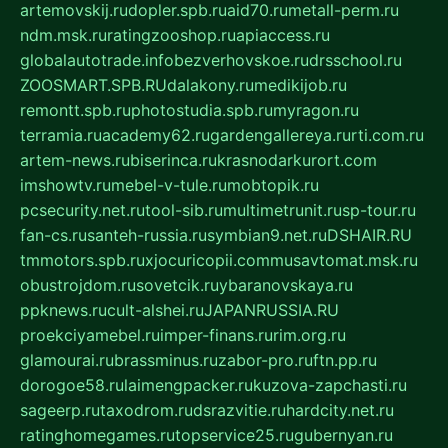
artemovskij.ru
dopler.spb.ru
aid70.ru
metall-perm.ru
ndm.msk.ru
ratingzooshop.ru
apiaccess.ru
globalautotrade.info
bezverhovskoe.ru
drsschool.ru
ZOOSMART.SPB.RU
dalakony.ru
medikijob.ru
remontt.spb.ru
photostudia.spb.ru
myragon.ru
terramia.ru
academy62.ru
gardengallereya.ru
rti.com.ru
artem-news.ru
biserinca.ru
krasnodarkurort.com
imshowtv.ru
mebel-v-tule.ru
mobtopik.ru
pcsecurity.net.ru
tool-sib.ru
multimetrunit.ru
sp-tour.ru
fan-cs.ru
santeh-russia.ru
symbian9.net.ru
DSHAIR.RU
tmmotors.spb.ru
xjocuricopii.com
musavtomat.msk.ru
obustrojdom.ru
sovetcik.ru
ybaranovskaya.ru
ppknews.ru
cult-alshei.ru
JAPANRUSSIA.RU
proekciyamebel.ru
imper-finans.ru
rim.org.ru
glamourai.ru
brassminus.ru
zabor-pro.ru
ftn.pp.ru
dorogoe58.ru
laimengpacker.ru
kuzova-zapchasti.ru
sageerp.ru
taxodrom.ru
dsrazvitie.ru
hardcity.net.ru
ratinghomegames.ru
topservice25.ru
gubernyan.ru