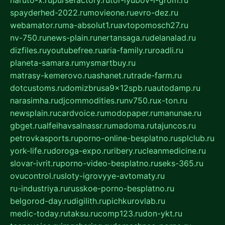
naruto-x.ru
pursefactory.ru
tor-lyubov-i-grom.ru
spayderhed-2022.ru
movieone.ru
evro-dez.ru
webamator.ru
ma-absolut1.ru
avtopomosch27.ru
nv-750.ru
news-plain.ru
nertansaga.ru
delanalad.ru
dizfiles.ru
youtubefree.ru
aria-family.ru
roadli.ru
planeta-samara.ru
mysmartbuy.ru
matrasy-kemerovo.ru
ashanet.ru
trade-farm.ru
dotcustoms.ru
domizbrusa9x12spb.ru
autodamp.ru
narasimha.ru
djcommodities.ru
nv750.ru
x-ton.ru
newsplain.ru
cardvoice.ru
modopaper.ru
manunae.ru
gbget.ru
alfeihavsalnassr.ru
madoma.ru
tajuncos.ru
petrovkasports.ru
porno-online-besplatno.ru
splclub.ru
york-life.ru
doroga-expo.ru
ribery.ru
cleanmedicine.ru
slovar-ivrit.ru
porno-video-besplatno.ru
seks-365.ru
ovucontrol.ru
sloty-igrovyye-avtomaty.ru
ru-industriya.ru
russkoe-porno-besplatno.ru
belgorod-day.ru
digilith.ru
pichkurovlab.ru
medic-today.ru
taksu.ru
comp123.ru
don-ykt.ru