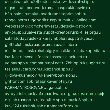
dieselvostok.ru
24hostel.msk.ru
w-dev.ru
f-ship.ru
regsmi.ru
filmnetwork.ru
malinasp.ru
kinosvin.ru
h2o-salon.ru
malutkayork.ru
deltaprim.spb.ru
tango-perm.ru
gooddir.ru
sgv.su
multiki-online.com
webkrasotki.com
cherinvest.ru
detskiy-ostrov.ru
ankou.spb.ru
alvesta1.ru
pdf-creator.ru
nix-files.org.ru
sakhatoday.ru
elektrikersymboler.ru
sputnikyes.ru
golf2club.msk.ru
aeforums.ru
zallclub.ru
multimodal.msk.ru
habaigry.ru
haikko.ru
sobakopedia.ru
isz-fest.ru
ewnc.info
screensaver-clock.net.ru
volnav.spb.ru
comnat.ru
npf.net.ru
7bit.pp.ru
kalugatur.ru
tesiaes.ru
card.com.ru
kazanka.spb.ru
gildiya-kuznecov.ru
kameryboavision.ru
griffoncom.spb.ru
fabrika-emotsiy.ru
PARK-MATROSOVA.RU
agat.spb.ru
avtoyurist-moskva1.ru
hardware.org.ru
схема-авто.рф
dg-lab.ru
angrup.ru
recruiter.spb.ru
music8.spb.ru
krsk124.ru
kubok.spb.ru
romanofforex.ru