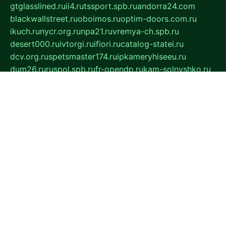
gtglasslined.ru
ii4.ru
tssport.spb.ru
andorra24.com
blackwallstreet.ru
oboimos.ru
optim-doors.com.ru
ikuch.ru
nycr.org.ru
npa21.ru
vremya-ch.spb.ru
desert000.ru
ivtorgi.ru
ifiori.ru
catalog-statei.ru
dcv.org.ru
spetsmaster174.ru
ipkameryhiseeu.ru
dum26.ru
ruspol.spb.ru
fr-opendp.ru
kam-solnyshko.ru
cheyenne-arapaho.ru
sevzapmetal.spb.ru
ted-lapidus.spb.ru
parasite-eliminator.ru
sigma-complete.ru
modernworld.ru
dama-moda.ru
eholot-group.ru
sk-nvkz.ru
DRONGOLD.RU
democratia2.ru
i-farmer.ru
mass-sport.org
jablonex.spb.ru
bookmess.ru
linkword.ru
refineua.com.ru
cs-spec.net.ru
altay-mebel.ru
DNK-THEATRE.RU
mechaniks.spb.ru
ipcamtechage.ru
skosta.ru
a-sun.ru
stroy-ldsp.ru
snowlands.org.ru
childrensshoes.ru
mrlizzy.ru
mebelsofiakrd.ru
bulizhenko.ru
rumantick.net.ru
mtszerno.ru
daily-fishing.ru
glushiteli-v-spb.ru
megasat.org.ru