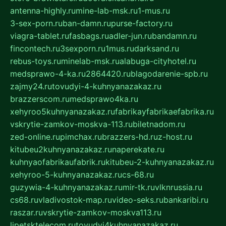
antenna-highly.ru
mine-lab-msk.ru
1-mus.ru
3-sex-porn.ru
ban-damn.ru
purse-factory.ru
viagra-tablet.ru
fasbags.ru
adler-jun.ru
bandamn.ru
fincontech.ru
3sexporn.ru
1mus.ru
darksand.ru
rebus-toys.ru
minelab-msk.ru
alabuga-cityhotel.ru
medsprawo-4-ka.ru
2864420.ru
blagodarenie-spb.ru
zajmy24.ru
tovudyi-4-kuhnyanazakaz.ru
brazzerscom.ru
medsprawo4ka.ru
xehyroo5kuhnyanazakaz.ru
fabrikayfabrikaefabrika.ru
vskrytie-zamkov-moskva-113.ru
biletnadom.ru
zed-online.ru
pimchax.ru
brazzers-hd.ru
z-host.ru
kitubeu2kuhnyanazakaz.ru
naperekate.ru
kuhnyaofabrikaufabrik.ru
kitubeu-2-kuhnyanazakaz.ru
xehyroo-5-kuhnyanazakaz.ru
cs-68.ru
guzywia-4-kuhnyanazakaz.ru
mir-tk.ru
vlknrussia.ru
cs68.ru
vladivostok-map.ru
video-seks.ru
bankaribi.ru
raszar.ru
vskrytie-zamkov-moskva113.ru
lipetsktelecom.ru
tovudyi4kuhnyanazakaz.ru