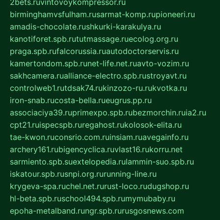
2bets.ru
vintovoykompressor.ru
birminghamvsfulham.ru
sarmat-komp.ru
pioneeri.ru
amadis-chocolate.ru
shkurki-karakulya.ru
kanotiforet.spb.ru
tutmassage.ru
ecolog.org.ru
praga.spb.ru
falcorussia.ru
autodoctorservis.ru
kamertondom.spb.ru
net-life.net.ru
avto-vozim.ru
sakhcamera.ru
alliance-electro.spb.ru
stroyavt.ru
controlweb1.ru
tdsak74.ru
kinzozo-ru.ru
kvotka.ru
iron-snab.ru
costa-bella.ru
eugrus.pp.ru
associaciya39.ru
primexpo.spb.ru
bezmorchin.ru
ia2.ru
cpt21.ru
ispecspb.ru
regahost.ru
kolosok-elita.ru
tae-kwon.ru
consrio.com.ru
insiam.ru
avegainfo.ru
archery161.ru
bigencyclica.ru
vlast16.ru
korru.net
sarmiento.spb.su
extelopedia.ru
lammin-suo.spb.ru
iskatour.spb.ru
snpi.org.ru
running-line.ru
krygeva-spa.ru
chel.net.ru
rust-loco.ru
dugshop.ru
hl-beta.spb.ru
school494.spb.ru
mymubaby.ru
epoha-metalband.ru
ngr.spb.ru
rusgosnews.com