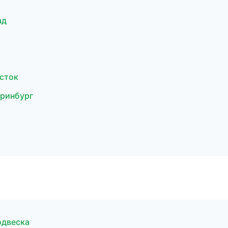
ад
осток
еринбург
подвеска