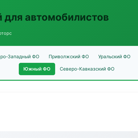
 для автомобилистов
оторс
ро-Западный ФО
Приволжский ФО
Уральский ФО
Южный ФО
Северо-Кавказский ФО