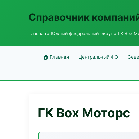
Справочник компаний
Главная
»
Южный федеральный округ
» ГК Box М
🏠 Главная
Центральный ФО
Севе
ГК Box Моторс