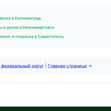
двеска в Калининград
ы и диски в Нижневартовск
емонт и покраска в Севастополь
 федеральный округ
|
Главная страница
→