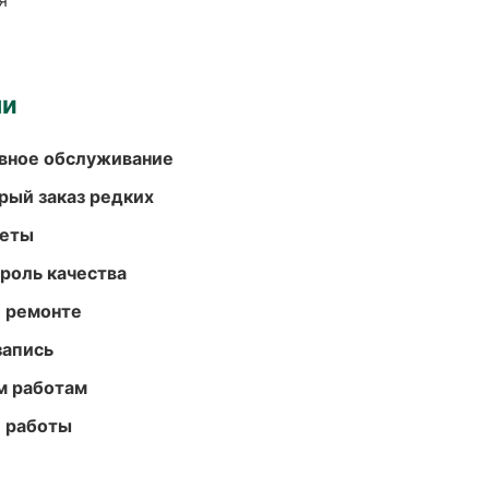
я
ми
вное обслуживание
рый заказ редких
меты
роль качества
и ремонте
запись
м работам
е работы