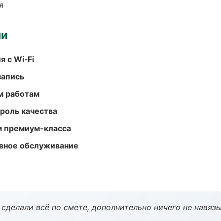
я
ми
 с Wi‑Fi
запись
м работам
роль качества
м премиум-класса
вное обслуживание
сделали всё по смете, дополнительно ничего не навязы