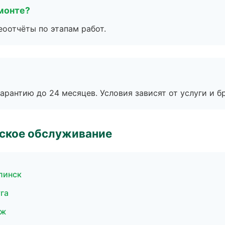
монте?
еоотчёты по этапам работ.
рантию до 24 месяцев. Условия зависят от услуги и бр
еское обслуживание
линск
га
еж