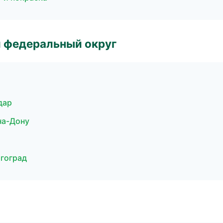
 федеральный округ
дар
на-Дону
лгоград