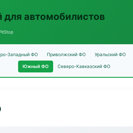
 для автомобилистов
PitStop
ро-Западный ФО
Приволжский ФО
Уральский ФО
Южный ФО
Северо-Кавказский ФО
p