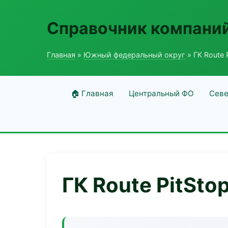
Справочник компаний
Главная
»
Южный федеральный округ
» ГК Route 
🏠 Главная
Центральный ФО
Севе
ГК Route PitSto