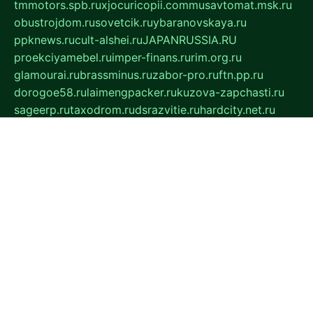
tmmotors.spb.ru
xjocuricopii.com
musavtomat.msk.ru
obustrojdom.ru
sovetcik.ru
ybaranovskaya.ru
ppknews.ru
cult-alshei.ru
JAPANRUSSIA.RU
proekciyamebel.ru
imper-finans.ru
rim.org.ru
glamourai.ru
brassminus.ru
zabor-pro.ru
ftn.pp.ru
dorogoe58.ru
laimengpacker.ru
kuzova-zapchasti.ru
sageerp.ru
taxodrom.ru
dsrazvitie.ru
hardcity.net.ru
ratinghomegames.ru
topservice25.ru
gubernyan.ru
gtglasslined.ru
ii4.ru
tssport.spb.ru
andorra24.com
blackwallstreet.ru
oboimos.ru
optim-doors.com.ru
ikuch.ru
nycr.org.ru
npa21.ru
vremya-ch.spb.ru
desert000.ru
ivtorgi.ru
ifiori.ru
catalog-statei.ru
dcv.org.ru
spetsmaster174.ru
ipkameryhiseeu.ru
dum26.ru
ruspol.spb.ru
fr-opendp.ru
kam-solnyshko.ru
cheyenne-arapaho.ru
sevzapmetal.spb.ru
ted-lapidus.spb.ru
parasite-eliminator.ru
sigma-complete.ru
modernworld.ru
dama-moda.ru
eholot-group.ru
sk-nvkz.ru
DRONGOLD.RU