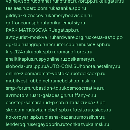
volnav.spb.ru
comnat.ru
npf.net.ru
7bit.pp.ru
kalugatur.ru
tesiaes.ru
card.com.ru
kazanka.spb.ru
gildiya-kuznecov.ru
kameryboavision.ru
griffoncom.spb.ru
fabrika-emotsiy.ru
PARK-MATROSOVA.RU
agat.spb.ru
avtoyurist-moskva1.ru
hardware.org.ru
схема-авто.рф
dg-lab.ru
angrup.ru
recruiter.spb.ru
music8.spb.ru
krsk124.ru
kubok.spb.ru
romanofforex.ru
analitikaplus.ru
spyonline.ru
zosikamery.ru
sloboda-ural.pp.ru
AUTO-COM.SU
hohota.net
alimy.ru
online-z.com
aromat-vostoka.ru
otdelkaexp.ru
mobilvest.ru
bbd.net.ru
mebelshop.msk.ru
smp-forum.ru
bastion-td.ru
kosmoscreative.ru
avrmotors.ru
art-galadesign.ru
tiffany-c.ru
ecostep-samara.ru
d-p.spb.ru
галактика73.рф
sko.com.ru
davitamebel-spb.ru
fotsis.ru
tesiaes.ru
kokoroyari.spb.ru
blesna-kazan.ru
mossilver.ru
lenderoq.ru
sergeydobrin.ru
tochkazvuka.msk.ru