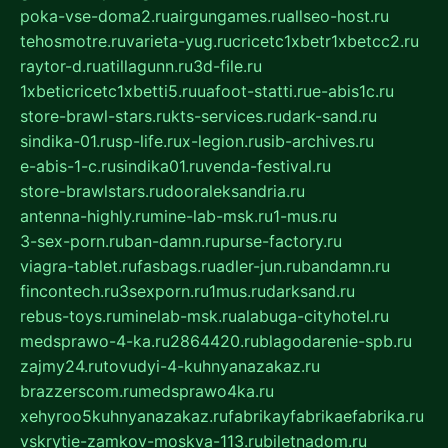
poka-vse-doma2.ru
airgungames.ru
allseo-host.ru
tehosmotre.ru
varieta-yug.ru
cricetc1xbetr1xbetcc2.ru
raytor-d.ru
atillagunn.ru
3d-file.ru
1xbeticricetc1xbetti5.ru
uafoot-statti.ru
e-abis1c.ru
store-brawl-stars.ru
kts-services.ru
dark-sand.ru
sindika-01.ru
sp-life.ru
x-legion.ru
sib-archives.ru
e-abis-1-c.ru
sindika01.ru
venda-festival.ru
store-brawlstars.ru
dooraleksandria.ru
antenna-highly.ru
mine-lab-msk.ru
1-mus.ru
3-sex-porn.ru
ban-damn.ru
purse-factory.ru
viagra-tablet.ru
fasbags.ru
adler-jun.ru
bandamn.ru
fincontech.ru
3sexporn.ru
1mus.ru
darksand.ru
rebus-toys.ru
minelab-msk.ru
alabuga-cityhotel.ru
medsprawo-4-ka.ru
2864420.ru
blagodarenie-spb.ru
zajmy24.ru
tovudyi-4-kuhnyanazakaz.ru
brazzerscom.ru
medsprawo4ka.ru
xehyroo5kuhnyanazakaz.ru
fabrikayfabrikaefabrika.ru
vskrytie-zamkov-moskva-113.ru
biletnadom.ru