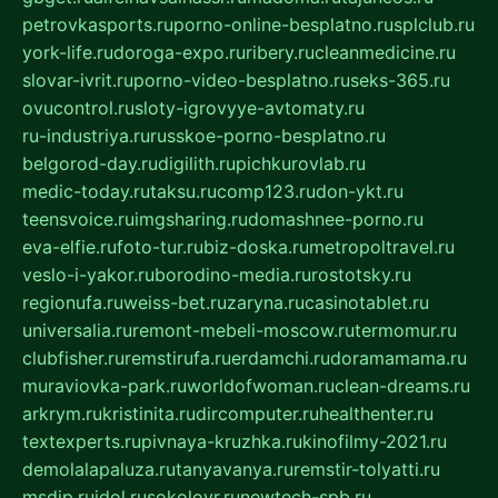
petrovkasports.ru
porno-online-besplatno.ru
splclub.ru
york-life.ru
doroga-expo.ru
ribery.ru
cleanmedicine.ru
slovar-ivrit.ru
porno-video-besplatno.ru
seks-365.ru
ovucontrol.ru
sloty-igrovyye-avtomaty.ru
ru-industriya.ru
russkoe-porno-besplatno.ru
belgorod-day.ru
digilith.ru
pichkurovlab.ru
medic-today.ru
taksu.ru
comp123.ru
don-ykt.ru
teensvoice.ru
imgsharing.ru
domashnee-porno.ru
eva-elfie.ru
foto-tur.ru
biz-doska.ru
metropoltravel.ru
veslo-i-yakor.ru
borodino-media.ru
rostotsky.ru
regionufa.ru
weiss-bet.ru
zaryna.ru
casinotablet.ru
universalia.ru
remont-mebeli-moscow.ru
termomur.ru
clubfisher.ru
remstirufa.ru
erdamchi.ru
doramamama.ru
muraviovka-park.ru
worldofwoman.ru
clean-dreams.ru
arkrym.ru
kristinita.ru
dircomputer.ru
healthenter.ru
textexperts.ru
pivnaya-kruzhka.ru
kinofilmy-2021.ru
demolalapaluza.ru
tanyavanya.ru
remstir-tolyatti.ru
msdip.ru
jdol.ru
sokolovr.ru
newtech-spb.ru