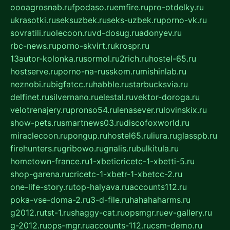
oooagrosnab.ru
fpodaso.ru
emfire.ru
pro-otdelky.ru
ukrasotki.ru
seksuzbek.ru
seks-uzbek.ru
porno-vk.ru
sovratili.ru
olecoon.ru
vd-dosug.ru
adonyev.ru
rbc-news.ru
porno-skvirt.ru
krospr.ru
13autor-kolonka.ru
sormol.ru
2rich.ru
hostel-65.ru
hostserve.ru
porno-na-russkom.ru
mishinlab.ru
neznobi.ru
bigfatcc.ru
habble.ru
starbucksvia.ru
delfinet.ru
silvernano.ru
elestal.ru
vektor-doroga.ru
velotrenajery.ru
pronso54.ru
lenasever.ru
lovinskix.ru
show-pets.ru
smartnews03.ru
discofoxworld.ru
miraclecoon.ru
pongup.ru
hostel65.ru
liura.ru
glasspb.ru
firehunters.ru
gribowo.ru
gnalis.ru
bulkitula.ru
hometown-france.ru
1-xbeticricetc-1-xbetti-5.ru
shop-garena.ru
cricetc-1-xbetr-1-xbetcc-2.ru
one-life-story.ru
top-halyava.ru
accounts112.ru
poka-vse-doma-2.ru
3-d-file.ru
hahahaharms.ru
g2012.ru
tst-1.ru
shaggy-cat.ru
opsmgr.ru
ev-gallery.ru
g-2012.ru
ops-mgr.ru
accounts-112.ru
csm-demo.ru