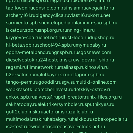
cpt21.ru
ispecspb.ru
regahost.ru
kolosok-elita.ru
tae-kwon.ru
consrio.com.ru
insiam.ru
avegainfo.ru
archery161.ru
bigencyclica.ru
vlast16.ru
korru.net
sarmiento.spb.su
extelopedia.ru
lammin-suo.spb.ru
iskatour.spb.ru
snpi.org.ru
running-line.ru
krygeva-spa.ru
chel.net.ru
rust-loco.ru
dugshop.ru
hl-beta.spb.ru
school494.spb.ru
mymubaby.ru
epoha-metalband.ru
ngr.spb.ru
rusgosnews.com
dieselvostok.ru
24hostel.msk.ru
w-dev.ru
f-ship.ru
regsmi.ru
filmnetwork.ru
malinasp.ru
kinosvin.ru
h2o-salon.ru
malutkayork.ru
deltaprim.spb.ru
tango-perm.ru
gooddir.ru
sgv.su
multiki-online.com
webkrasotki.com
cherinvest.ru
detskiy-ostrov.ru
ankou.spb.ru
alvesta1.ru
pdf-creator.ru
nix-files.org.ru
sakhatoday.ru
elektrikersymboler.ru
sputnikyes.ru
golf2club.msk.ru
aeforums.ru
zallclub.ru
multimodal.msk.ru
habaigry.ru
haikko.ru
sobakopedia.ru
isz-fest.ru
ewnc.info
screensaver-clock.net.ru