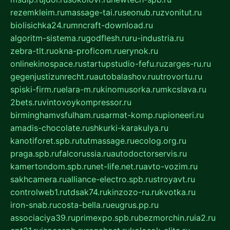
rezemkleim.ru
massage-tai.ru
seonub.ru
zvonitut.ru
biolisichka24.ru
mncraft-download.ru
algoritm-sistema.ru
godflesh.ru
ru-industria.ru
zebra-tlt.ru
okna-proficom.ru
erynok.ru
onlinekinospace.ru
startupstudio-fefu.ru
zarges-ru.ru
gegenjustizunrecht.ru
autobalashov.ru
utrovortu.ru
spiski-firm.ru
elara-m.ru
kinomusorka.ru
mkcslava.ru
2bets.ru
vintovoykompressor.ru
birminghamvsfulham.ru
sarmat-komp.ru
pioneeri.ru
amadis-chocolate.ru
shkurki-karakulya.ru
kanotiforet.spb.ru
tutmassage.ru
ecolog.org.ru
praga.spb.ru
falcorussia.ru
autodoctorservis.ru
kamertondom.spb.ru
net-life.net.ru
avto-vozim.ru
sakhcamera.ru
alliance-electro.spb.ru
stroyavt.ru
controlweb1.ru
tdsak74.ru
kinzozo-ru.ru
kvotka.ru
iron-snab.ru
costa-bella.ru
eugrus.pp.ru
associaciya39.ru
primexpo.spb.ru
bezmorchin.ru
ia2.ru