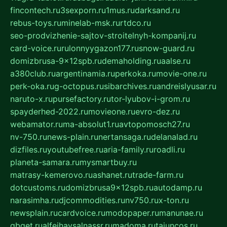
fincontech.ru
3sexporn.ru
1mus.ru
darksand.ru
rebus-toys.ru
minelab-msk.ru
rtdco.ru
seo-prodvizhenie-sajtov-stroitelnyh-kompanij.ru
card-voice.ru
rulonnyygazon177.ru
snow-guard.ru
domizbrusa-9x12spb.ru
demaholding.ru
aalse.ru
a380club.ru
argentinamia.ru
perkoka.ru
movie-one.ru
perk-oka.ru
g-octopus.ru
sibarchives.ru
andreislyusar.ru
naruto-x.ru
pursefactory.ru
tor-lyubov-i-grom.ru
spayderhed-2022.ru
movieone.ru
evro-dez.ru
webamator.ru
ma-absolut1.ru
avtopomosch27.ru
nv-750.ru
news-plain.ru
nertansaga.ru
delanalad.ru
dizfiles.ru
youtubefree.ru
aria-family.ru
roadli.ru
planeta-samara.ru
mysmartbuy.ru
matrasy-kemerovo.ru
ashanet.ru
trade-farm.ru
dotcustoms.ru
domizbrusa9x12spb.ru
autodamp.ru
narasimha.ru
djcommodities.ru
nv750.ru
x-ton.ru
newsplain.ru
cardvoice.ru
modopaper.ru
manunae.ru
gbget.ru
alfeihavsalnassr.ru
madoma.ru
tajuncos.ru