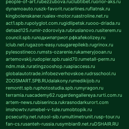
people-of-art.ru
bezzubova.ru
clubtibet.ru
orior-aks.ru
dynamoauto.ru
szk-favorit.ru
carlines.ru
flatnsk.ru
kingbolenskaner.ru
alex-motor.ru
astroline.net.ru
act1.spb.ru
polyglot.com.ru
gidlipetsk.ru
ooo-driada.ru
detsad125.ru
mir-zdoroviya.ru
bruslanovo.ru
siterem.ru
council.spb.ru
лодкипатриот.рф
kafekolizey.ru
iclub.net.ru
gazon-easy.ru
sugarepilekb.ru
grinox.ru
pylesostineco.ru
msts-ozarenie.ru
kameryjooan.ru
artemovskij.ru
dopler.spb.ru
aid70.ru
metall-perm.ru
ndm.msk.ru
ratingzooshop.ru
apiaccess.ru
globalautotrade.info
bezverhovskoe.ru
drsschool.ru
ZOOSMART.SPB.RU
dalakony.ru
medikijob.ru
remontt.spb.ru
photostudia.spb.ru
myragon.ru
terramia.ru
academy62.ru
gardengallereya.ru
rti.com.ru
artem-news.ru
biserinca.ru
krasnodarkurort.com
imshowtv.ru
mebel-v-tule.ru
mobtopik.ru
pcsecurity.net.ru
tool-sib.ru
multimetrunit.ru
sp-tour.ru
fan-cs.ru
santeh-russia.ru
symbian9.net.ru
DSHAIR.RU