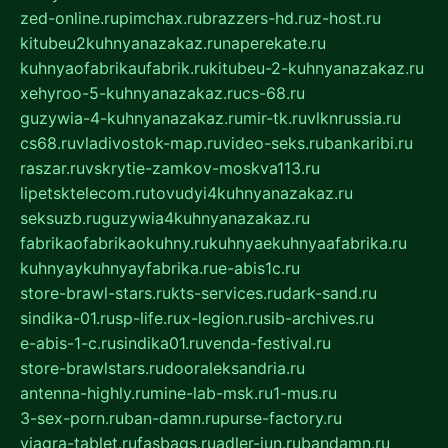
zed-online.ru
pimchax.ru
brazzers-hd.ru
z-host.ru
kitubeu2kuhnyanazakaz.ru
naperekate.ru
kuhnyaofabrikaufabrik.ru
kitubeu-2-kuhnyanazakaz.ru
xehyroo-5-kuhnyanazakaz.ru
cs-68.ru
guzywia-4-kuhnyanazakaz.ru
mir-tk.ru
vlknrussia.ru
cs68.ru
vladivostok-map.ru
video-seks.ru
bankaribi.ru
raszar.ru
vskrytie-zamkov-moskva113.ru
lipetsktelecom.ru
tovudyi4kuhnyanazakaz.ru
seksuzb.ru
guzywia4kuhnyanazakaz.ru
fabrikaofabrikaokuhny.ru
kuhnyaekuhnyaafabrika.ru
kuhnyaykuhnyayfabrika.ru
e-abis1c.ru
store-brawl-stars.ru
kts-services.ru
dark-sand.ru
sindika-01.ru
sp-life.ru
x-legion.ru
sib-archives.ru
e-abis-1-c.ru
sindika01.ru
venda-festival.ru
store-brawlstars.ru
dooraleksandria.ru
antenna-highly.ru
mine-lab-msk.ru
1-mus.ru
3-sex-porn.ru
ban-damn.ru
purse-factory.ru
viagra-tablet.ru
fasbags.ru
adler-jun.ru
bandamn.ru