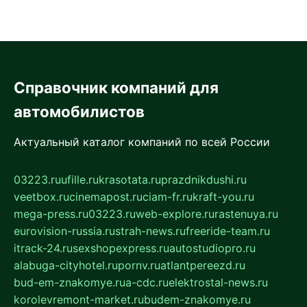
Справочник компаний для
автомобилистов
Актуальный каталог компаний по всей России
03223.ru
ufille.ru
krasotata.ru
prazdnikdushi.ru
veetbox.ru
cinemapost.ru
ciam-fr.ru
kraft-you.ru
mega-press.ru
03223.ru
web-explore.ru
rastenuya.ru
eurovision-russia.ru
strah-news.ru
freeride-team.ru
itrack-24.ru
sexshopexpress.ru
autostudiopro.ru
alabuga-cityhotel.ru
pornv.ru
atlantpereezd.ru
bud-em-znakomye.ru
a-cdc.ru
elektrostal-news.ru
korolevremont-market.ru
budem-znakomye.ru