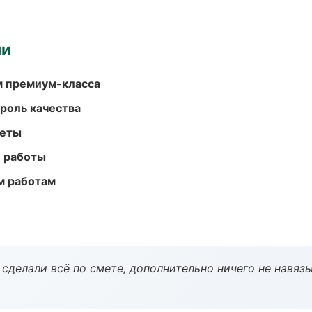
ми
м премиум-класса
роль качества
меты
е работы
м работам
сделали всё по смете, дополнительно ничего не навязы