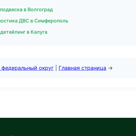
 подвеска в Волгоград
гностика ДВС в Симферополь
детейлинг в Калуга
 федеральный округ
|
Главная страница
→