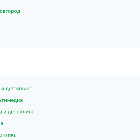
Новгород
 и детейлинг
льтимедиа
а и детейлинг
ка
 оптика