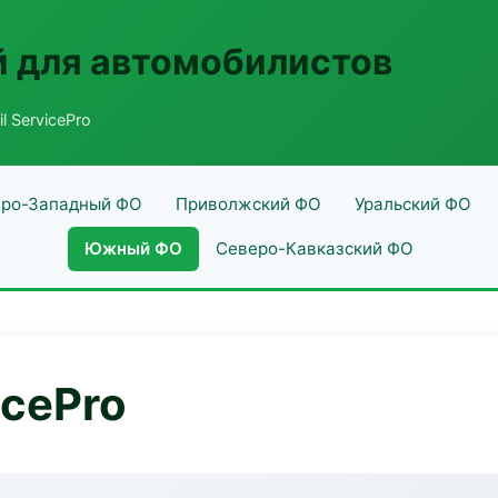
 для автомобилистов
l ServicePro
ро-Западный ФО
Приволжский ФО
Уральский ФО
Южный ФО
Северо-Кавказский ФО
icePro