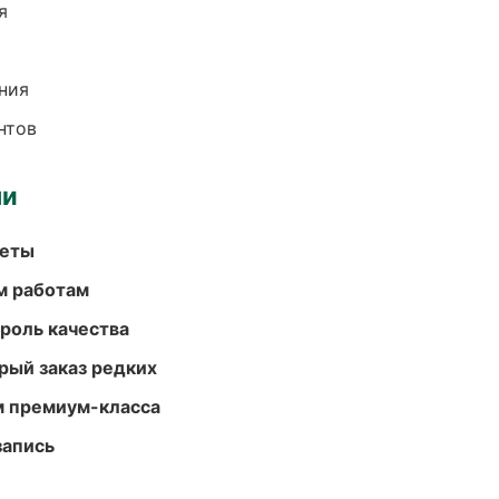
я
ния
нтов
ми
меты
м работам
роль качества
рый заказ редких
м премиум-класса
запись