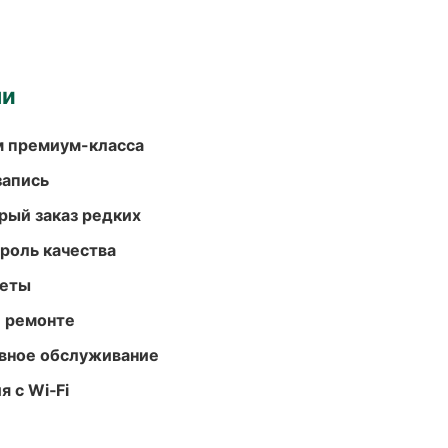
ми
м премиум-класса
запись
рый заказ редких
роль качества
меты
и ремонте
вное обслуживание
 с Wi‑Fi