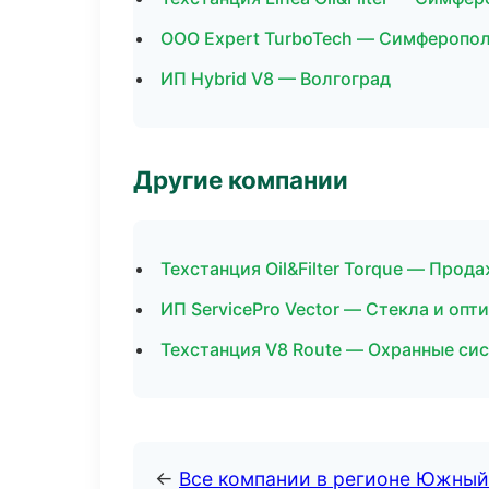
ООО Expert TurboTech — Симферопо
ИП Hybrid V8 — Волгоград
Другие компании
Техстанция Oil&Filter Torque — Про
ИП ServicePro Vector — Стекла и опт
Техстанция V8 Route — Охранные си
←
Все компании в регионе Южный