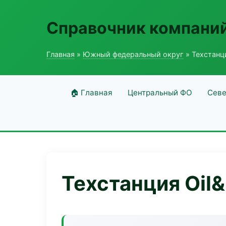
Справочник компаний
Главная
»
Южный федеральный округ
» Техстанци
🏠 Главная
Центральный ФО
Севе
Техстанция Oil&