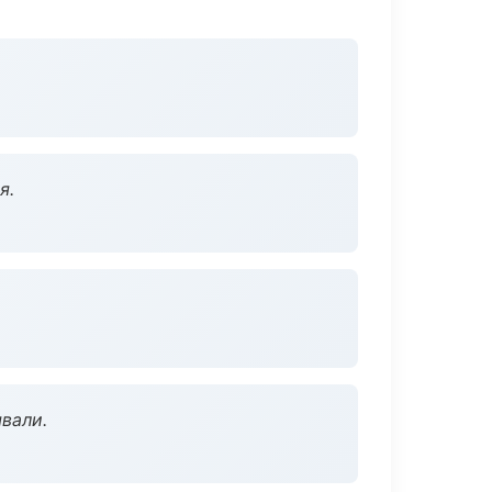
я.
вали.