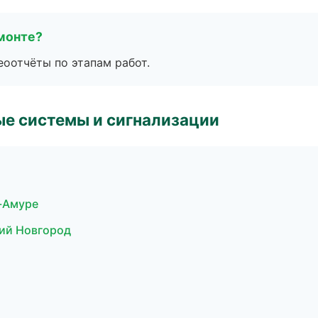
монте?
еоотчёты по этапам работ.
е системы и сигнализации
-Амуре
кий Новгород