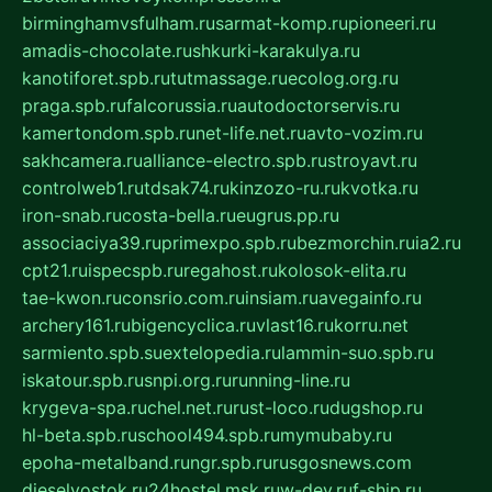
birminghamvsfulham.ru
sarmat-komp.ru
pioneeri.ru
amadis-chocolate.ru
shkurki-karakulya.ru
kanotiforet.spb.ru
tutmassage.ru
ecolog.org.ru
praga.spb.ru
falcorussia.ru
autodoctorservis.ru
kamertondom.spb.ru
net-life.net.ru
avto-vozim.ru
sakhcamera.ru
alliance-electro.spb.ru
stroyavt.ru
controlweb1.ru
tdsak74.ru
kinzozo-ru.ru
kvotka.ru
iron-snab.ru
costa-bella.ru
eugrus.pp.ru
associaciya39.ru
primexpo.spb.ru
bezmorchin.ru
ia2.ru
cpt21.ru
ispecspb.ru
regahost.ru
kolosok-elita.ru
tae-kwon.ru
consrio.com.ru
insiam.ru
avegainfo.ru
archery161.ru
bigencyclica.ru
vlast16.ru
korru.net
sarmiento.spb.su
extelopedia.ru
lammin-suo.spb.ru
iskatour.spb.ru
snpi.org.ru
running-line.ru
krygeva-spa.ru
chel.net.ru
rust-loco.ru
dugshop.ru
hl-beta.spb.ru
school494.spb.ru
mymubaby.ru
epoha-metalband.ru
ngr.spb.ru
rusgosnews.com
dieselvostok.ru
24hostel.msk.ru
w-dev.ru
f-ship.ru