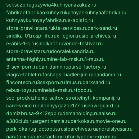
seksuzb.ru
guzywia4kuhnyanazakaz.ru
fabrikaofabrikaokuhny.ru
kuhnyaekuhnyaafabrika.ru
kuhnyaykuhnyayfabrika.ru
e-abis1c.ru
store-brawl-stars.ru
kts-services.ru
dark-sand.ru
sindika-01.ru
sp-life.ru
x-legion.ru
sib-archives.ru
e-abis-1-c.ru
sindika01.ru
venda-festival.ru
store-brawlstars.ru
dooraleksandria.ru
antenna-highly.ru
mine-lab-msk.ru
1-mus.ru
3-sex-porn.ru
ban-damn.ru
purse-factory.ru
viagra-tablet.ru
fasbags.ru
adler-jun.ru
bandamn.ru
fincontech.ru
3sexporn.ru
1mus.ru
darksand.ru
rebus-toys.ru
minelab-msk.ru
rtdco.ru
seo-prodvizhenie-sajtov-stroitelnyh-kompanij.ru
card-voice.ru
rulonnyygazon177.ru
snow-guard.ru
domizbrusa-9x12spb.ru
demaholding.ru
aalse.ru
a380club.ru
argentinamia.ru
perkoka.ru
movie-one.ru
perk-oka.ru
g-octopus.ru
sibarchives.ru
andreislyusar.ru
naruto-x.ru
pursefactory.ru
tor-lyubov-i-grom.ru