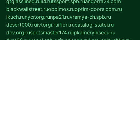
gtglasslined.ru
ii4.ru
tssport.spb.ru
andorra24.com
blackwallstreet.ru
oboimos.ru
optim-doors.com.ru
ikuch.ru
nycr.org.ru
npa21.ru
vremya-ch.spb.ru
desert000.ru
ivtorgi.ru
ifiori.ru
catalog-statei.ru
dcv.org.ru
spetsmaster174.ru
ipkameryhiseeu.ru
dum26.ru
ruspol.spb.ru
fr-opendp.ru
kam-solnyshko.ru
cheyenne-arapaho.ru
sevzapmetal.spb.ru
ted-lapidus.spb.ru
parasite-eliminator.ru
sigma-complete.ru
modernworld.ru
dama-moda.ru
eholot-group.ru
sk-nvkz.ru
DRONGOLD.RU
democratia2.ru
i-farmer.ru
mass-sport.org
jablonex.spb.ru
bookmess.ru
linkword.ru
refineua.com.ru
cs-spec.net.ru
altay-mebel.ru
DNK-THEATRE.RU
mechaniks.spb.ru
ipcamtechage.ru
skosta.ru
a-sun.ru
stroy-ldsp.ru
snowlands.org.ru
childrensshoes.ru
mrlizzy.ru
mebelsofiakrd.ru
bulizhenko.ru
rumantick.net.ru
mtszerno.ru
daily-fishing.ru
glushiteli-v-spb.ru
megasat.org.ru