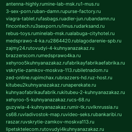
antenna-highly.ru
mine-lab-msk.ru
1-mus.ru
3-sex-porn.ru
ban-damn.ru
purse-factory.ru
viagra-tablet.ru
fasbags.ru
adler-jun.ru
bandamn.ru
fincontech.ru
3sexporn.ru
1mus.ru
darksand.ru
rebus-toys.ru
minelab-msk.ru
alabuga-cityhotel.ru
medsprawo-4-ka.ru
2864420.ru
blagodarenie-spb.ru
zajmy24.ru
tovudyi-4-kuhnyanazakaz.ru
brazzerscom.ru
medsprawo4ka.ru
xehyroo5kuhnyanazakaz.ru
fabrikayfabrikaefabrika.ru
vskrytie-zamkov-moskva-113.ru
biletnadom.ru
zed-online.ru
pimchax.ru
brazzers-hd.ru
z-host.ru
kitubeu2kuhnyanazakaz.ru
naperekate.ru
kuhnyaofabrikaufabrik.ru
kitubeu-2-kuhnyanazakaz.ru
xehyroo-5-kuhnyanazakaz.ru
cs-68.ru
guzywia-4-kuhnyanazakaz.ru
mir-tk.ru
vlknrussia.ru
cs68.ru
vladivostok-map.ru
video-seks.ru
bankaribi.ru
raszar.ru
vskrytie-zamkov-moskva113.ru
lipetsktelecom.ru
tovudyi4kuhnyanazakaz.ru