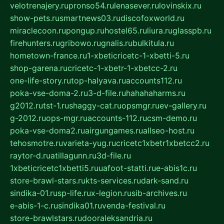
velotrenajery.ru
pronso54.ru
lenasever.ru
lovinskix.ru
show-pets.ru
smartnews03.ru
discofoxworld.ru
miraclecoon.ru
pongup.ru
hostel65.ru
liura.ru
glasspb.ru
firehunters.ru
gribowo.ru
gnalis.ru
bulkitula.ru
hometown-france.ru
1-xbeticricetc-1-xbetti-5.ru
shop-garena.ru
cricetc-1-xbetr-1-xbetcc-2.ru
one-life-story.ru
top-halyava.ru
accounts112.ru
poka-vse-doma-2.ru
3-d-file.ru
hahahaharms.ru
g2012.ru
tst-1.ru
shaggy-cat.ru
opsmgr.ru
ev-gallery.ru
g-2012.ru
ops-mgr.ru
accounts-112.ru
csm-demo.ru
poka-vse-doma2.ru
airgungames.ru
allseo-host.ru
tehosmotre.ru
varieta-yug.ru
cricetc1xbetr1xbetcc2.ru
raytor-d.ru
atillagunn.ru
3d-file.ru
1xbeticricetc1xbetti5.ru
uafoot-statti.ru
e-abis1c.ru
store-brawl-stars.ru
kts-services.ru
dark-sand.ru
sindika-01.ru
sp-life.ru
x-legion.ru
sib-archives.ru
e-abis-1-c.ru
sindika01.ru
venda-festival.ru
store-brawlstars.ru
dooraleksandria.ru