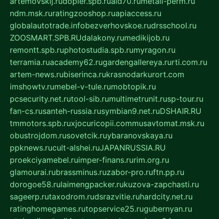
artemovskij.ru
dopler.spb.ru
aid70.ru
metall-perm.ru
ndm.msk.ru
ratingzooshop.ru
apiaccess.ru
globalautotrade.info
bezverhovskoe.ru
drsschool.ru
ZOOSMART.SPB.RU
dalakony.ru
medikijob.ru
remontt.spb.ru
photostudia.spb.ru
myragon.ru
terramia.ru
academy62.ru
gardengallereya.ru
rti.com.ru
artem-news.ru
biserinca.ru
krasnodarkurort.com
imshowtv.ru
mebel-v-tule.ru
mobtopik.ru
pcsecurity.net.ru
tool-sib.ru
multimetrunit.ru
sp-tour.ru
fan-cs.ru
santeh-russia.ru
symbian9.net.ru
DSHAIR.RU
tmmotors.spb.ru
xjocuricopii.com
musavtomat.msk.ru
obustrojdom.ru
sovetcik.ru
ybaranovskaya.ru
ppknews.ru
cult-alshei.ru
JAPANRUSSIA.RU
proekciyamebel.ru
imper-finans.ru
rim.org.ru
glamourai.ru
brassminus.ru
zabor-pro.ru
ftn.pp.ru
dorogoe58.ru
laimengpacker.ru
kuzova-zapchasti.ru
sageerp.ru
taxodrom.ru
dsrazvitie.ru
hardcity.net.ru
ratinghomegames.ru
topservice25.ru
gubernyan.ru