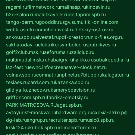
regsmi.ru
filmnetwork.ru
malinasp.ru
kinosvin.ru
h2o-salon.ru
malutkayork.ru
deltaprim.spb.ru
tango-perm.ru
gooddir.ru
sgv.su
multiki-online.com
webkrasotki.com
cherinvest.ru
detskiy-ostrov.ru
ankou.spb.ru
alvesta1.ru
pdf-creator.ru
nix-files.org.ru
sakhatoday.ru
elektrikersymboler.ru
sputnikyes.ru
golf2club.msk.ru
aeforums.ru
zallclub.ru
multimodal.msk.ru
habaigry.ru
haikko.ru
sobakopedia.ru
isz-fest.ru
ewnc.info
screensaver-clock.net.ru
volnav.spb.ru
comnat.ru
npf.net.ru
7bit.pp.ru
kalugatur.ru
tesiaes.ru
card.com.ru
kazanka.spb.ru
gildiya-kuznecov.ru
kameryboavision.ru
griffoncom.spb.ru
fabrika-emotsiy.ru
PARK-MATROSOVA.RU
agat.spb.ru
avtoyurist-moskva1.ru
hardware.org.ru
схема-авто.рф
dg-lab.ru
angrup.ru
recruiter.spb.ru
music8.spb.ru
krsk124.ru
kubok.spb.ru
romanofforex.ru
analitikaplus.ru
spyonline.ru
zosikamery.ru