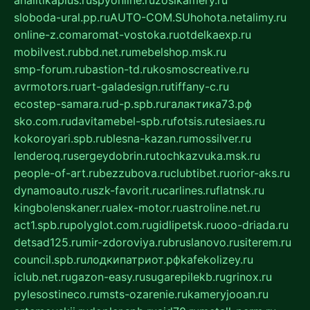
sloboda-ural.pp.ru
AUTO-COM.SU
hohota.net
alimy.ru
online-z.com
aromat-vostoka.ru
otdelkaexp.ru
mobilvest.ru
bbd.net.ru
mebelshop.msk.ru
smp-forum.ru
bastion-td.ru
kosmoscreative.ru
avrmotors.ru
art-galadesign.ru
tiffany-c.ru
ecostep-samara.ru
d-p.spb.ru
галактика73.рф
sko.com.ru
davitamebel-spb.ru
fotsis.ru
tesiaes.ru
kokoroyari.spb.ru
blesna-kazan.ru
mossilver.ru
lenderoq.ru
sergeydobrin.ru
tochkazvuka.msk.ru
people-of-art.ru
bezzubova.ru
clubtibet.ru
orior-aks.ru
dynamoauto.ru
szk-favorit.ru
carlines.ru
flatnsk.ru
kingbolenskaner.ru
alex-motor.ru
astroline.net.ru
act1.spb.ru
polyglot.com.ru
gidlipetsk.ru
ooo-driada.ru
detsad125.ru
mir-zdoroviya.ru
bruslanovo.ru
siterem.ru
council.spb.ru
лодкипатриот.рф
kafekolizey.ru
iclub.net.ru
gazon-easy.ru
sugarepilekb.ru
grinox.ru
pylesostineco.ru
msts-ozarenie.ru
kameryjooan.ru