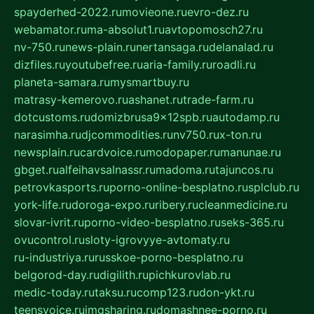
spayderhed-2022.ru
movieone.ru
evro-dez.ru
webamator.ru
ma-absolut1.ru
avtopomosch27.ru
nv-750.ru
news-plain.ru
nertansaga.ru
delanalad.ru
dizfiles.ru
youtubefree.ru
aria-family.ru
roadli.ru
planeta-samara.ru
mysmartbuy.ru
matrasy-kemerovo.ru
ashanet.ru
trade-farm.ru
dotcustoms.ru
domizbrusa9x12spb.ru
autodamp.ru
narasimha.ru
djcommodities.ru
nv750.ru
x-ton.ru
newsplain.ru
cardvoice.ru
modopaper.ru
manunae.ru
gbget.ru
alfeihavsalnassr.ru
madoma.ru
tajuncos.ru
petrovkasports.ru
porno-online-besplatno.ru
splclub.ru
york-life.ru
doroga-expo.ru
ribery.ru
cleanmedicine.ru
slovar-ivrit.ru
porno-video-besplatno.ru
seks-365.ru
ovucontrol.ru
sloty-igrovyye-avtomaty.ru
ru-industriya.ru
russkoe-porno-besplatno.ru
belgorod-day.ru
digilith.ru
pichkurovlab.ru
medic-today.ru
taksu.ru
comp123.ru
don-ykt.ru
teensvoice.ru
imgsharing.ru
domashnee-porno.ru