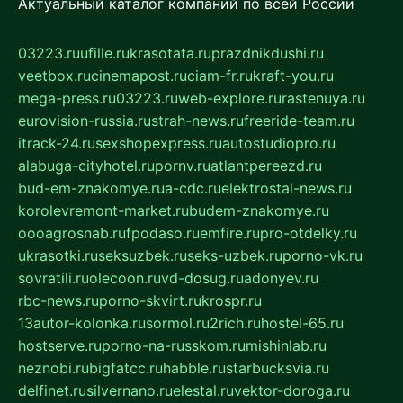
Актуальный каталог компаний по всей России
03223.ru
ufille.ru
krasotata.ru
prazdnikdushi.ru
veetbox.ru
cinemapost.ru
ciam-fr.ru
kraft-you.ru
mega-press.ru
03223.ru
web-explore.ru
rastenuya.ru
eurovision-russia.ru
strah-news.ru
freeride-team.ru
itrack-24.ru
sexshopexpress.ru
autostudiopro.ru
alabuga-cityhotel.ru
pornv.ru
atlantpereezd.ru
bud-em-znakomye.ru
a-cdc.ru
elektrostal-news.ru
korolevremont-market.ru
budem-znakomye.ru
oooagrosnab.ru
fpodaso.ru
emfire.ru
pro-otdelky.ru
ukrasotki.ru
seksuzbek.ru
seks-uzbek.ru
porno-vk.ru
sovratili.ru
olecoon.ru
vd-dosug.ru
adonyev.ru
rbc-news.ru
porno-skvirt.ru
krospr.ru
13autor-kolonka.ru
sormol.ru
2rich.ru
hostel-65.ru
hostserve.ru
porno-na-russkom.ru
mishinlab.ru
neznobi.ru
bigfatcc.ru
habble.ru
starbucksvia.ru
delfinet.ru
silvernano.ru
elestal.ru
vektor-doroga.ru