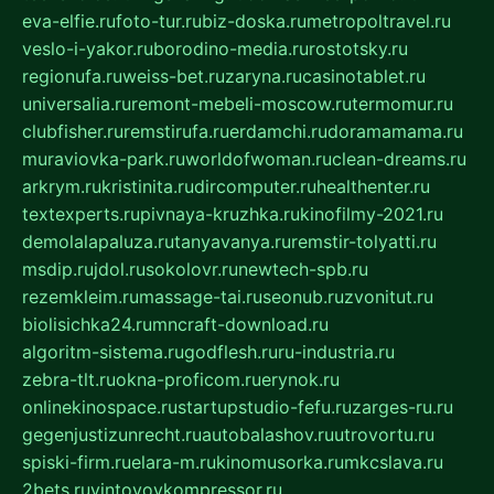
eva-elfie.ru
foto-tur.ru
biz-doska.ru
metropoltravel.ru
veslo-i-yakor.ru
borodino-media.ru
rostotsky.ru
regionufa.ru
weiss-bet.ru
zaryna.ru
casinotablet.ru
universalia.ru
remont-mebeli-moscow.ru
termomur.ru
clubfisher.ru
remstirufa.ru
erdamchi.ru
doramamama.ru
muraviovka-park.ru
worldofwoman.ru
clean-dreams.ru
arkrym.ru
kristinita.ru
dircomputer.ru
healthenter.ru
textexperts.ru
pivnaya-kruzhka.ru
kinofilmy-2021.ru
demolalapaluza.ru
tanyavanya.ru
remstir-tolyatti.ru
msdip.ru
jdol.ru
sokolovr.ru
newtech-spb.ru
rezemkleim.ru
massage-tai.ru
seonub.ru
zvonitut.ru
biolisichka24.ru
mncraft-download.ru
algoritm-sistema.ru
godflesh.ru
ru-industria.ru
zebra-tlt.ru
okna-proficom.ru
erynok.ru
onlinekinospace.ru
startupstudio-fefu.ru
zarges-ru.ru
gegenjustizunrecht.ru
autobalashov.ru
utrovortu.ru
spiski-firm.ru
elara-m.ru
kinomusorka.ru
mkcslava.ru
2bets.ru
vintovoykompressor.ru