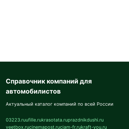
Справочник компаний для
автомобилистов
Актуальный каталог компаний по всей России
03223.ru
ufille.ru
krasotata.ru
prazdnikdushi.ru
veetbox.ru
cinemapost.ru
ciam-fr.ru
kraft-you.ru