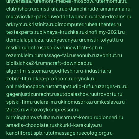
universalia.ru
remont-mebeli-moscow.ru
termomur.ru
clubfisher.ru
remstirufa.ru
erdamchi.ru
doramamama.ru
muraviovka-park.ru
worldofwoman.ru
clean-dreams.ru
arkrym.ru
kristinita.ru
dircomputer.ru
healthenter.ru
textexperts.ru
pivnaya-kruzhka.ru
kinofilmy-2021.ru
demolalapaluza.ru
tanyavanya.ru
remstir-tolyatti.ru
msdip.ru
jdol.ru
sokolovr.ru
newtech-spb.ru
rezemkleim.ru
massage-tai.ru
seonub.ru
zvonitut.ru
biolisichka24.ru
mncraft-download.ru
algoritm-sistema.ru
godflesh.ru
ru-industria.ru
zebra-tlt.ru
okna-proficom.ru
erynok.ru
onlinekinospace.ru
startupstudio-fefu.ru
zarges-ru.ru
gegenjustizunrecht.ru
autobalashov.ru
utrovortu.ru
spiski-firm.ru
elara-m.ru
kinomusorka.ru
mkcslava.ru
2bets.ru
vintovoykompressor.ru
birminghamvsfulham.ru
sarmat-komp.ru
pioneeri.ru
amadis-chocolate.ru
shkurki-karakulya.ru
kanotiforet.spb.ru
tutmassage.ru
ecolog.org.ru