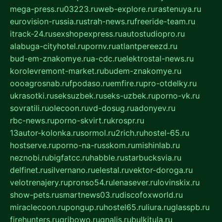
mega-press.ru
03223.ru
web-explore.ru
rastenuya.ru
eurovision-russia.ru
strah-news.ru
freeride-team.ru
itrack-24.ru
sexshopexpress.ru
autostudiopro.ru
alabuga-cityhotel.ru
pornv.ru
atlantpereezd.ru
bud-em-znakomye.ru
a-cdc.ru
elektrostal-news.ru
korolevremont-market.ru
budem-znakomye.ru
oooagrosnab.ru
fpodaso.ru
emfire.ru
pro-otdelky.ru
ukrasotki.ru
seksuzbek.ru
seks-uzbek.ru
porno-vk.ru
sovratili.ru
olecoon.ru
vd-dosug.ru
adonyev.ru
rbc-news.ru
porno-skvirt.ru
krospr.ru
13autor-kolonka.ru
sormol.ru
2rich.ru
hostel-65.ru
hostserve.ru
porno-na-russkom.ru
mishinlab.ru
neznobi.ru
bigfatcc.ru
habble.ru
starbucksvia.ru
delfinet.ru
silvernano.ru
elestal.ru
vektor-doroga.ru
velotrenajery.ru
pronso54.ru
lenasever.ru
lovinskix.ru
show-pets.ru
smartnews03.ru
discofoxworld.ru
miraclecoon.ru
pongup.ru
hostel65.ru
liura.ru
glasspb.ru
firehunters.ru
gribowo.ru
gnalis.ru
bulkitula.ru