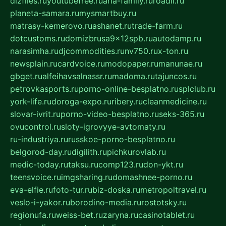
dizfiles.ru
youtubefree.ru
aria-family.ru
roadli.ru
planeta-samara.ru
mysmartbuy.ru
matrasy-kemerovo.ru
ashanet.ru
trade-farm.ru
dotcustoms.ru
domizbrusa9x12spb.ru
autodamp.ru
narasimha.ru
djcommodities.ru
nv750.ru
x-ton.ru
newsplain.ru
cardvoice.ru
modopaper.ru
manunae.ru
gbget.ru
alfeihavsalnassr.ru
madoma.ru
tajuncos.ru
petrovkasports.ru
porno-online-besplatno.ru
splclub.ru
york-life.ru
doroga-expo.ru
ribery.ru
cleanmedicine.ru
slovar-ivrit.ru
porno-video-besplatno.ru
seks-365.ru
ovucontrol.ru
sloty-igrovyye-avtomaty.ru
ru-industriya.ru
russkoe-porno-besplatno.ru
belgorod-day.ru
digilith.ru
pichkurovlab.ru
medic-today.ru
taksu.ru
comp123.ru
don-ykt.ru
teensvoice.ru
imgsharing.ru
domashnee-porno.ru
eva-elfie.ru
foto-tur.ru
biz-doska.ru
metropoltravel.ru
veslo-i-yakor.ru
borodino-media.ru
rostotsky.ru
regionufa.ru
weiss-bet.ru
zaryna.ru
casinotablet.ru