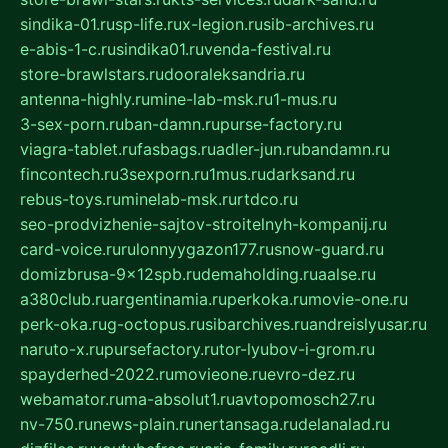
sindika-01.ru
sp-life.ru
x-legion.ru
sib-archives.ru
e-abis-1-c.ru
sindika01.ru
venda-festival.ru
store-brawlstars.ru
dooraleksandria.ru
antenna-highly.ru
mine-lab-msk.ru
1-mus.ru
3-sex-porn.ru
ban-damn.ru
purse-factory.ru
viagra-tablet.ru
fasbags.ru
adler-jun.ru
bandamn.ru
fincontech.ru
3sexporn.ru
1mus.ru
darksand.ru
rebus-toys.ru
minelab-msk.ru
rtdco.ru
seo-prodvizhenie-sajtov-stroitelnyh-kompanij.ru
card-voice.ru
rulonnyygazon177.ru
snow-guard.ru
domizbrusa-9x12spb.ru
demaholding.ru
aalse.ru
a380club.ru
argentinamia.ru
perkoka.ru
movie-one.ru
perk-oka.ru
g-octopus.ru
sibarchives.ru
andreislyusar.ru
naruto-x.ru
pursefactory.ru
tor-lyubov-i-grom.ru
spayderhed-2022.ru
movieone.ru
evro-dez.ru
webamator.ru
ma-absolut1.ru
avtopomosch27.ru
nv-750.ru
news-plain.ru
nertansaga.ru
delanalad.ru