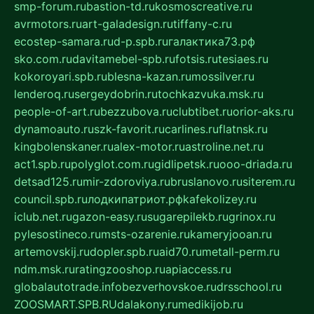
smp-forum.ru
bastion-td.ru
kosmoscreative.ru
avrmotors.ru
art-galadesign.ru
tiffany-c.ru
ecostep-samara.ru
d-p.spb.ru
галактика73.рф
sko.com.ru
davitamebel-spb.ru
fotsis.ru
tesiaes.ru
kokoroyari.spb.ru
blesna-kazan.ru
mossilver.ru
lenderoq.ru
sergeydobrin.ru
tochkazvuka.msk.ru
people-of-art.ru
bezzubova.ru
clubtibet.ru
orior-aks.ru
dynamoauto.ru
szk-favorit.ru
carlines.ru
flatnsk.ru
kingbolenskaner.ru
alex-motor.ru
astroline.net.ru
act1.spb.ru
polyglot.com.ru
gidlipetsk.ru
ooo-driada.ru
detsad125.ru
mir-zdoroviya.ru
bruslanovo.ru
siterem.ru
council.spb.ru
лодкипатриот.рф
kafekolizey.ru
iclub.net.ru
gazon-easy.ru
sugarepilekb.ru
grinox.ru
pylesostineco.ru
msts-ozarenie.ru
kameryjooan.ru
artemovskij.ru
dopler.spb.ru
aid70.ru
metall-perm.ru
ndm.msk.ru
ratingzooshop.ru
apiaccess.ru
globalautotrade.info
bezverhovskoe.ru
drsschool.ru
ZOOSMART.SPB.RU
dalakony.ru
medikijob.ru