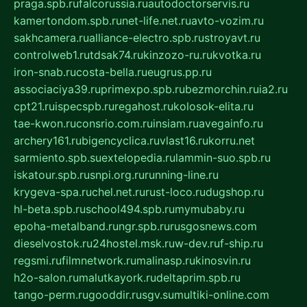
praga.spb.ru
falcorussia.ru
autodoctorservis.ru
kamertondom.spb.ru
net-life.net.ru
avto-vozim.ru
sakhcamera.ru
alliance-electro.spb.ru
stroyavt.ru
controlweb1.ru
tdsak74.ru
kinzozo-ru.ru
kvotka.ru
iron-snab.ru
costa-bella.ru
eugrus.pp.ru
associaciya39.ru
primexpo.spb.ru
bezmorchin.ru
ia2.ru
cpt21.ru
ispecspb.ru
regahost.ru
kolosok-elita.ru
tae-kwon.ru
consrio.com.ru
insiam.ru
avegainfo.ru
archery161.ru
bigencyclica.ru
vlast16.ru
korru.net
sarmiento.spb.su
extelopedia.ru
lammin-suo.spb.ru
iskatour.spb.ru
snpi.org.ru
running-line.ru
krygeva-spa.ru
chel.net.ru
rust-loco.ru
dugshop.ru
hl-beta.spb.ru
school494.spb.ru
mymubaby.ru
epoha-metalband.ru
ngr.spb.ru
rusgosnews.com
dieselvostok.ru
24hostel.msk.ru
w-dev.ru
f-ship.ru
regsmi.ru
filmnetwork.ru
malinasp.ru
kinosvin.ru
h2o-salon.ru
malutkayork.ru
deltaprim.spb.ru
tango-perm.ru
gooddir.ru
sgv.su
multiki-online.com