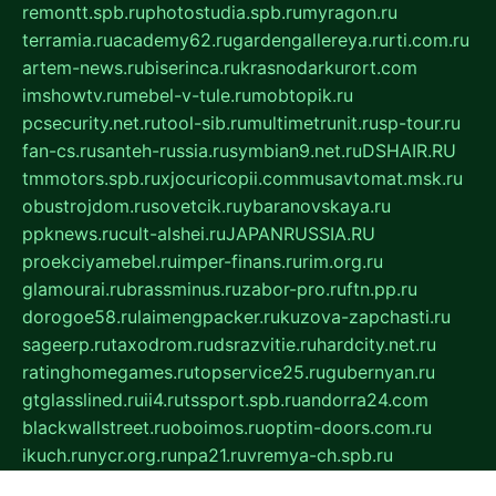
remontt.spb.ru
photostudia.spb.ru
myragon.ru
terramia.ru
academy62.ru
gardengallereya.ru
rti.com.ru
artem-news.ru
biserinca.ru
krasnodarkurort.com
imshowtv.ru
mebel-v-tule.ru
mobtopik.ru
pcsecurity.net.ru
tool-sib.ru
multimetrunit.ru
sp-tour.ru
fan-cs.ru
santeh-russia.ru
symbian9.net.ru
DSHAIR.RU
tmmotors.spb.ru
xjocuricopii.com
musavtomat.msk.ru
obustrojdom.ru
sovetcik.ru
ybaranovskaya.ru
ppknews.ru
cult-alshei.ru
JAPANRUSSIA.RU
proekciyamebel.ru
imper-finans.ru
rim.org.ru
glamourai.ru
brassminus.ru
zabor-pro.ru
ftn.pp.ru
dorogoe58.ru
laimengpacker.ru
kuzova-zapchasti.ru
sageerp.ru
taxodrom.ru
dsrazvitie.ru
hardcity.net.ru
ratinghomegames.ru
topservice25.ru
gubernyan.ru
gtglasslined.ru
ii4.ru
tssport.spb.ru
andorra24.com
blackwallstreet.ru
oboimos.ru
optim-doors.com.ru
ikuch.ru
nycr.org.ru
npa21.ru
vremya-ch.spb.ru
desert000.ru
ivtorgi.ru
ifiori.ru
catalog-statei.ru