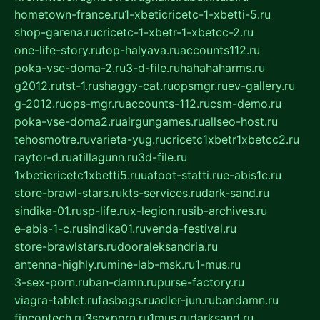
hometown-france.ru
1-xbeticricetc-1-xbetti-5.ru
shop-garena.ru
cricetc-1-xbetr-1-xbetcc-2.ru
one-life-story.ru
top-halyava.ru
accounts112.ru
poka-vse-doma-2.ru
3-d-file.ru
hahahaharms.ru
g2012.ru
tst-1.ru
shaggy-cat.ru
opsmgr.ru
ev-gallery.ru
g-2012.ru
ops-mgr.ru
accounts-112.ru
csm-demo.ru
poka-vse-doma2.ru
airgungames.ru
allseo-host.ru
tehosmotre.ru
varieta-yug.ru
cricetc1xbetr1xbetcc2.ru
raytor-d.ru
atillagunn.ru
3d-file.ru
1xbeticricetc1xbetti5.ru
uafoot-statti.ru
e-abis1c.ru
store-brawl-stars.ru
kts-services.ru
dark-sand.ru
sindika-01.ru
sp-life.ru
x-legion.ru
sib-archives.ru
e-abis-1-c.ru
sindika01.ru
venda-festival.ru
store-brawlstars.ru
dooraleksandria.ru
antenna-highly.ru
mine-lab-msk.ru
1-mus.ru
3-sex-porn.ru
ban-damn.ru
purse-factory.ru
viagra-tablet.ru
fasbags.ru
adler-jun.ru
bandamn.ru
fincontech.ru
3sexporn.ru
1mus.ru
darksand.ru