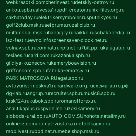
webkrasotki.com
cherinvest.ru
detskiy-ostrov.ru
ankou.spb.ru
alvesta1.ru
pdf-creator.ru
nix-files.org.ru
sakhatoday.ru
elektrikersymboler.ru
sputnikyes.ru
golf2club.msk.ru
aeforums.ru
zallclub.ru
multimodal.msk.ru
habaigry.ru
haikko.ru
sobakopedia.ru
isz-fest.ru
ewnc.info
screensaver-clock.net.ru
volnav.spb.ru
comnat.ru
npf.net.ru
7bit.pp.ru
kalugatur.ru
tesiaes.ru
card.com.ru
kazanka.spb.ru
gildiya-kuznecov.ru
kameryboavision.ru
griffoncom.spb.ru
fabrika-emotsiy.ru
PARK-MATROSOVA.RU
agat.spb.ru
avtoyurist-moskva1.ru
hardware.org.ru
схема-авто.рф
dg-lab.ru
angrup.ru
recruiter.spb.ru
music8.spb.ru
krsk124.ru
kubok.spb.ru
romanofforex.ru
analitikaplus.ru
spyonline.ru
zosikamery.ru
sloboda-ural.pp.ru
AUTO-COM.SU
hohota.net
alimy.ru
online-z.com
aromat-vostoka.ru
otdelkaexp.ru
mobilvest.ru
bbd.net.ru
mebelshop.msk.ru