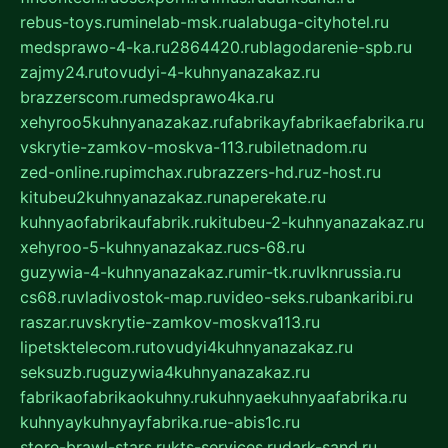
rebus-toys.ru
minelab-msk.ru
alabuga-cityhotel.ru
medsprawo-4-ka.ru
2864420.ru
blagodarenie-spb.ru
zajmy24.ru
tovudyi-4-kuhnyanazakaz.ru
brazzerscom.ru
medsprawo4ka.ru
xehyroo5kuhnyanazakaz.ru
fabrikayfabrikaefabrika.ru
vskrytie-zamkov-moskva-113.ru
biletnadom.ru
zed-online.ru
pimchax.ru
brazzers-hd.ru
z-host.ru
kitubeu2kuhnyanazakaz.ru
naperekate.ru
kuhnyaofabrikaufabrik.ru
kitubeu-2-kuhnyanazakaz.ru
xehyroo-5-kuhnyanazakaz.ru
cs-68.ru
guzywia-4-kuhnyanazakaz.ru
mir-tk.ru
vlknrussia.ru
cs68.ru
vladivostok-map.ru
video-seks.ru
bankaribi.ru
raszar.ru
vskrytie-zamkov-moskva113.ru
lipetsktelecom.ru
tovudyi4kuhnyanazakaz.ru
seksuzb.ru
guzywia4kuhnyanazakaz.ru
fabrikaofabrikaokuhny.ru
kuhnyaekuhnyaafabrika.ru
kuhnyaykuhnyayfabrika.ru
e-abis1c.ru
store-brawl-stars.ru
kts-services.ru
dark-sand.ru