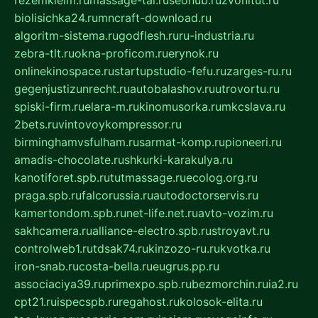
rezemkleim.ru
massage-tai.ru
seonub.ru
zvonitut.ru
biolisichka24.ru
mncraft-download.ru
algoritm-sistema.ru
godflesh.ru
ru-industria.ru
zebra-tlt.ru
okna-proficom.ru
erynok.ru
onlinekinospace.ru
startupstudio-fefu.ru
zarges-ru.ru
gegenjustizunrecht.ru
autobalashov.ru
utrovortu.ru
spiski-firm.ru
elara-m.ru
kinomusorka.ru
mkcslava.ru
2bets.ru
vintovoykompressor.ru
birminghamvsfulham.ru
sarmat-komp.ru
pioneeri.ru
amadis-chocolate.ru
shkurki-karakulya.ru
kanotiforet.spb.ru
tutmassage.ru
ecolog.org.ru
praga.spb.ru
falcorussia.ru
autodoctorservis.ru
kamertondom.spb.ru
net-life.net.ru
avto-vozim.ru
sakhcamera.ru
alliance-electro.spb.ru
stroyavt.ru
controlweb1.ru
tdsak74.ru
kinzozo-ru.ru
kvotka.ru
iron-snab.ru
costa-bella.ru
eugrus.pp.ru
associaciya39.ru
primexpo.spb.ru
bezmorchin.ru
ia2.ru
cpt21.ru
ispecspb.ru
regahost.ru
kolosok-elita.ru