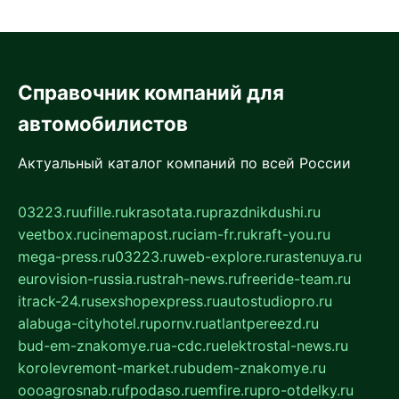
Справочник компаний для
автомобилистов
Актуальный каталог компаний по всей России
03223.ru
ufille.ru
krasotata.ru
prazdnikdushi.ru
veetbox.ru
cinemapost.ru
ciam-fr.ru
kraft-you.ru
mega-press.ru
03223.ru
web-explore.ru
rastenuya.ru
eurovision-russia.ru
strah-news.ru
freeride-team.ru
itrack-24.ru
sexshopexpress.ru
autostudiopro.ru
alabuga-cityhotel.ru
pornv.ru
atlantpereezd.ru
bud-em-znakomye.ru
a-cdc.ru
elektrostal-news.ru
korolevremont-market.ru
budem-znakomye.ru
oooagrosnab.ru
fpodaso.ru
emfire.ru
pro-otdelky.ru