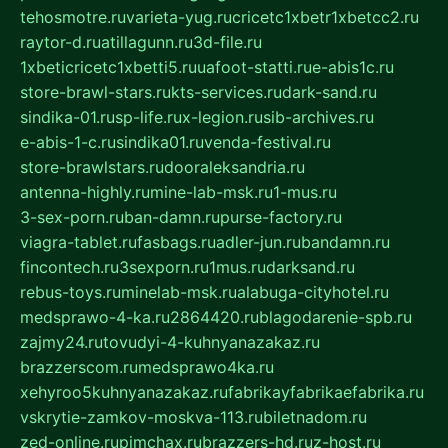
tehosmotre.ru
varieta-yug.ru
cricetc1xbetr1xbetcc2.ru
raytor-d.ru
atillagunn.ru
3d-file.ru
1xbeticricetc1xbetti5.ru
uafoot-statti.ru
e-abis1c.ru
store-brawl-stars.ru
kts-services.ru
dark-sand.ru
sindika-01.ru
sp-life.ru
x-legion.ru
sib-archives.ru
e-abis-1-c.ru
sindika01.ru
venda-festival.ru
store-brawlstars.ru
dooraleksandria.ru
antenna-highly.ru
mine-lab-msk.ru
1-mus.ru
3-sex-porn.ru
ban-damn.ru
purse-factory.ru
viagra-tablet.ru
fasbags.ru
adler-jun.ru
bandamn.ru
fincontech.ru
3sexporn.ru
1mus.ru
darksand.ru
rebus-toys.ru
minelab-msk.ru
alabuga-cityhotel.ru
medsprawo-4-ka.ru
2864420.ru
blagodarenie-spb.ru
zajmy24.ru
tovudyi-4-kuhnyanazakaz.ru
brazzerscom.ru
medsprawo4ka.ru
xehyroo5kuhnyanazakaz.ru
fabrikayfabrikaefabrika.ru
vskrytie-zamkov-moskva-113.ru
biletnadom.ru
zed-online.ru
pimchax.ru
brazzers-hd.ru
z-host.ru