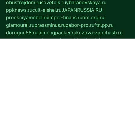
obustrojdom.ru
sovetcik.ru
ybaranovskaya.ru
ppknews.ru
cult-alshei.ru
JAPANRUSSIA.RU
proekciyamebel.ru
imper-finans.ru
rim.org.ru
glamourai.ru
brassminus.ru
zabor-pro.ru
ftn.pp.ru
dorogoe58.ru
laimengpacker.ru
kuzova-zapchasti.ru
sageerp.ru
taxodrom.ru
dsrazvitie.ru
hardcity.net.ru
ratinghomegames.ru
topservice25.ru
gubernyan.ru
gtglasslined.ru
ii4.ru
tssport.spb.ru
andorra24.com
blackwallstreet.ru
oboimos.ru
optim-doors.com.ru
ikuch.ru
nycr.org.ru
npa21.ru
vremya-ch.spb.ru
desert000.ru
ivtorgi.ru
ifiori.ru
catalog-statei.ru
dcv.org.ru
spetsmaster174.ru
ipkameryhiseeu.ru
dum26.ru
ruspol.spb.ru
fr-opendp.ru
kam-solnyshko.ru
cheyenne-arapaho.ru
sevzapmetal.spb.ru
ted-lapidus.spb.ru
parasite-eliminator.ru
sigma-complete.ru
modernworld.ru
dama-moda.ru
eholot-group.ru
sk-nvkz.ru
DRONGOLD.RU
democratia2.ru
i-farmer.ru
mass-sport.org