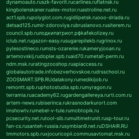
dynamoauto.ru
szk-favorit.ru
carlines.ru
flatnsk.ru
kingbolenskaner.ru
alex-motor.ru
astroline.net.ru
act1.spb.ru
polyglot.com.ru
gidlipetsk.ru
ooo-driada.ru
detsad125.ru
mir-zdoroviya.ru
bruslanovo.ru
siterem.ru
council.spb.ru
лодкипатриот.рф
kafekolizey.ru
iclub.net.ru
gazon-easy.ru
sugarepilekb.ru
grinox.ru
pylesostineco.ru
msts-ozarenie.ru
kameryjooan.ru
artemovskij.ru
dopler.spb.ru
aid70.ru
metall-perm.ru
ndm.msk.ru
ratingzooshop.ru
apiaccess.ru
globalautotrade.info
bezverhovskoe.ru
drsschool.ru
ZOOSMART.SPB.RU
dalakony.ru
medikijob.ru
remontt.spb.ru
photostudia.spb.ru
myragon.ru
terramia.ru
academy62.ru
gardengallereya.ru
rti.com.ru
artem-news.ru
biserinca.ru
krasnodarkurort.com
imshowtv.ru
mebel-v-tule.ru
mobtopik.ru
pcsecurity.net.ru
tool-sib.ru
multimetrunit.ru
sp-tour.ru
fan-cs.ru
santeh-russia.ru
symbian9.net.ru
DSHAIR.RU
tmmotors.spb.ru
xjocuricopii.com
musavtomat.msk.ru