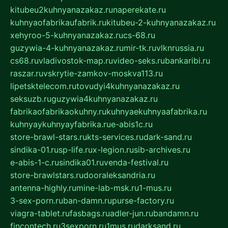
kitubeu2kuhnyanazakaz.ru
naperekate.ru
kuhnyaofabrikaufabrik.ru
kitubeu-2-kuhnyanazakaz.ru
xehyroo-5-kuhnyanazakaz.ru
cs-68.ru
guzywia-4-kuhnyanazakaz.ru
mir-tk.ru
vlknrussia.ru
cs68.ru
vladivostok-map.ru
video-seks.ru
bankaribi.ru
raszar.ru
vskrytie-zamkov-moskva113.ru
lipetsktelecom.ru
tovudyi4kuhnyanazakaz.ru
seksuzb.ru
guzywia4kuhnyanazakaz.ru
fabrikaofabrikaokuhny.ru
kuhnyaekuhnyaafabrika.ru
kuhnyaykuhnyayfabrika.ru
e-abis1c.ru
store-brawl-stars.ru
kts-services.ru
dark-sand.ru
sindika-01.ru
sp-life.ru
x-legion.ru
sib-archives.ru
e-abis-1-c.ru
sindika01.ru
venda-festival.ru
store-brawlstars.ru
dooraleksandria.ru
antenna-highly.ru
mine-lab-msk.ru
1-mus.ru
3-sex-porn.ru
ban-damn.ru
purse-factory.ru
viagra-tablet.ru
fasbags.ru
adler-jun.ru
bandamn.ru
fincontech.ru
3sexporn.ru
1mus.ru
darksand.ru