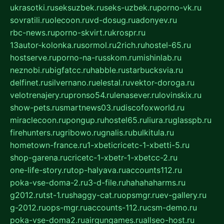
ukrasotki.ru
seksuzbek.ru
seks-uzbek.ru
porno-vk.ru
sovratili.ru
olecoon.ru
vd-dosug.ru
adonyev.ru
rbc-news.ru
porno-skvirt.ru
krospr.ru
13autor-kolonka.ru
sormol.ru
2rich.ru
hostel-65.ru
hostserve.ru
porno-na-russkom.ru
mishinlab.ru
neznobi.ru
bigfatcc.ru
habble.ru
starbucksvia.ru
delfinet.ru
silvernano.ru
elestal.ru
vektor-doroga.ru
velotrenajery.ru
pronso54.ru
lenasever.ru
lovinskix.ru
show-pets.ru
smartnews03.ru
discofoxworld.ru
miraclecoon.ru
pongup.ru
hostel65.ru
liura.ru
glasspb.ru
firehunters.ru
gribowo.ru
gnalis.ru
bulkitula.ru
hometown-france.ru
1-xbeticricetc-1-xbetti-5.ru
shop-garena.ru
cricetc-1-xbetr-1-xbetcc-2.ru
one-life-story.ru
top-halyava.ru
accounts112.ru
poka-vse-doma-2.ru
3-d-file.ru
hahahaharms.ru
g2012.ru
tst-1.ru
shaggy-cat.ru
opsmgr.ru
ev-gallery.ru
g-2012.ru
ops-mgr.ru
accounts-112.ru
csm-demo.ru
poka-vse-doma2.ru
airgungames.ru
allseo-host.ru