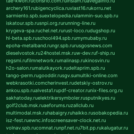
tae-kwon.ru
consrio.com.ru
insiam.ru
avegainfo.ru
archery161.ru
bigencyclica.ru
vlast16.ru
korru.net
sarmiento.spb.su
extelopedia.ru
lammin-suo.spb.ru
iskatour.spb.ru
snpi.org.ru
running-line.ru
krygeva-spa.ru
chel.net.ru
rust-loco.ru
dugshop.ru
hl-beta.spb.ru
school494.spb.ru
mymubaby.ru
epoha-metalband.ru
ngr.spb.ru
rusgosnews.com
dieselvostok.ru
24hostel.msk.ru
w-dev.ru
f-ship.ru
regsmi.ru
filmnetwork.ru
malinasp.ru
kinosvin.ru
h2o-salon.ru
malutkayork.ru
deltaprim.spb.ru
tango-perm.ru
gooddir.ru
sgv.su
multiki-online.com
webkrasotki.com
cherinvest.ru
detskiy-ostrov.ru
ankou.spb.ru
alvesta1.ru
pdf-creator.ru
nix-files.org.ru
sakhatoday.ru
elektrikersymboler.ru
sputnikyes.ru
golf2club.msk.ru
aeforums.ru
zallclub.ru
multimodal.msk.ru
habaigry.ru
haikko.ru
sobakopedia.ru
isz-fest.ru
ewnc.info
screensaver-clock.net.ru
volnav.spb.ru
comnat.ru
npf.net.ru
7bit.pp.ru
kalugatur.ru