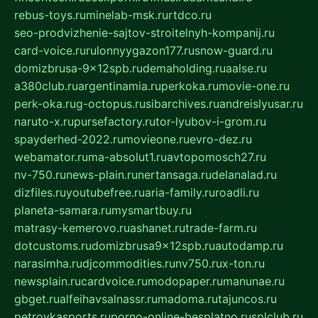
rebus-toys.ru
minelab-msk.ru
rtdco.ru
seo-prodvizhenie-sajtov-stroitelnyh-kompanij.ru
card-voice.ru
rulonnyygazon177.ru
snow-guard.ru
domizbrusa-9x12spb.ru
demaholding.ru
aalse.ru
a380club.ru
argentinamia.ru
perkoka.ru
movie-one.ru
perk-oka.ru
g-octopus.ru
sibarchives.ru
andreislyusar.ru
naruto-x.ru
pursefactory.ru
tor-lyubov-i-grom.ru
spayderhed-2022.ru
movieone.ru
evro-dez.ru
webamator.ru
ma-absolut1.ru
avtopomosch27.ru
nv-750.ru
news-plain.ru
nertansaga.ru
delanalad.ru
dizfiles.ru
youtubefree.ru
aria-family.ru
roadli.ru
planeta-samara.ru
mysmartbuy.ru
matrasy-kemerovo.ru
ashanet.ru
trade-farm.ru
dotcustoms.ru
domizbrusa9x12spb.ru
autodamp.ru
narasimha.ru
djcommodities.ru
nv750.ru
x-ton.ru
newsplain.ru
cardvoice.ru
modopaper.ru
manunae.ru
gbget.ru
alfeihavsalnassr.ru
madoma.ru
tajuncos.ru
petrovkasports.ru
porno-online-besplatno.ru
splclub.ru