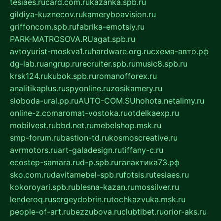
tesiaes.ru
card.com.ru
kazanka.spb.ru
gildiya-kuznecov.ru
kameryboavision.ru
griffoncom.spb.ru
fabrika-emotsiy.ru
PARK-MATROSOVA.RU
agat.spb.ru
avtoyurist-moskva1.ru
hardware.org.ru
схема-авто.рф
dg-lab.ru
angrup.ru
recruiter.spb.ru
music8.spb.ru
krsk124.ru
kubok.spb.ru
romanofforex.ru
analitikaplus.ru
spyonline.ru
zosikamery.ru
sloboda-ural.pp.ru
AUTO-COM.SU
hohota.net
alimy.ru
online-z.com
aromat-vostoka.ru
otdelkaexp.ru
mobilvest.ru
bbd.net.ru
mebelshop.msk.ru
smp-forum.ru
bastion-td.ru
kosmoscreative.ru
avrmotors.ru
art-galadesign.ru
tiffany-c.ru
ecostep-samara.ru
d-p.spb.ru
галактика73.рф
sko.com.ru
davitamebel-spb.ru
fotsis.ru
tesiaes.ru
kokoroyari.spb.ru
blesna-kazan.ru
mossilver.ru
lenderoq.ru
sergeydobrin.ru
tochkazvuka.msk.ru
people-of-art.ru
bezzubova.ru
clubtibet.ru
orior-aks.ru