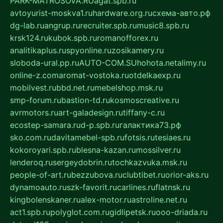
PARK-MATROSOVA.RU
agat.spb.ru
avtoyurist-moskva1.ru
hardware.org.ru
схема-авто.рф
dg-lab.ru
angrup.ru
recruiter.spb.ru
music8.spb.ru
krsk124.ru
kubok.spb.ru
romanofforex.ru
analitikaplus.ru
spyonline.ru
zosikamery.ru
sloboda-ural.pp.ru
AUTO-COM.SU
hohota.net
alimy.ru
online-z.com
aromat-vostoka.ru
otdelkaexp.ru
mobilvest.ru
bbd.net.ru
mebelshop.msk.ru
smp-forum.ru
bastion-td.ru
kosmoscreative.ru
avrmotors.ru
art-galadesign.ru
tiffany-c.ru
ecostep-samara.ru
d-p.spb.ru
галактика73.рф
sko.com.ru
davitamebel-spb.ru
fotsis.ru
tesiaes.ru
kokoroyari.spb.ru
blesna-kazan.ru
mossilver.ru
lenderoq.ru
sergeydobrin.ru
tochkazvuka.msk.ru
people-of-art.ru
bezzubova.ru
clubtibet.ru
orior-aks.ru
dynamoauto.ru
szk-favorit.ru
carlines.ru
flatnsk.ru
kingbolenskaner.ru
alex-motor.ru
astroline.net.ru
act1.spb.ru
polyglot.com.ru
gidlipetsk.ru
ooo-driada.ru