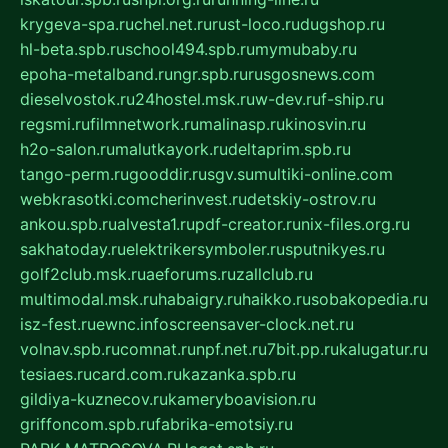
krygeva-spa.ru
chel.net.ru
rust-loco.ru
dugshop.ru
hl-beta.spb.ru
school494.spb.ru
mymubaby.ru
epoha-metalband.ru
ngr.spb.ru
rusgosnews.com
dieselvostok.ru
24hostel.msk.ru
w-dev.ru
f-ship.ru
regsmi.ru
filmnetwork.ru
malinasp.ru
kinosvin.ru
h2o-salon.ru
malutkayork.ru
deltaprim.spb.ru
tango-perm.ru
gooddir.ru
sgv.su
multiki-online.com
webkrasotki.com
cherinvest.ru
detskiy-ostrov.ru
ankou.spb.ru
alvesta1.ru
pdf-creator.ru
nix-files.org.ru
sakhatoday.ru
elektrikersymboler.ru
sputnikyes.ru
golf2club.msk.ru
aeforums.ru
zallclub.ru
multimodal.msk.ru
habaigry.ru
haikko.ru
sobakopedia.ru
isz-fest.ru
ewnc.info
screensaver-clock.net.ru
volnav.spb.ru
comnat.ru
npf.net.ru
7bit.pp.ru
kalugatur.ru
tesiaes.ru
card.com.ru
kazanka.spb.ru
gildiya-kuznecov.ru
kameryboavision.ru
griffoncom.spb.ru
fabrika-emotsiy.ru