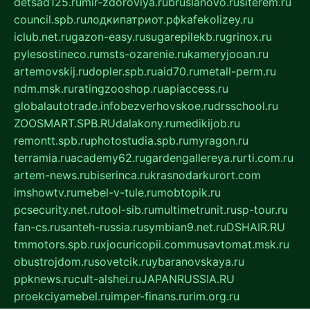
detsad125.ru
mir-zdoroviya.ru
bruslanovo.ru
siterem.ru
council.spb.ru
лодкипатриот.рф
kafekolizey.ru
iclub.net.ru
gazon-easy.ru
sugarepilekb.ru
grinox.ru
pylesostineco.ru
msts-ozarenie.ru
kameryjooan.ru
artemovskij.ru
dopler.spb.ru
aid70.ru
metall-perm.ru
ndm.msk.ru
ratingzooshop.ru
apiaccess.ru
globalautotrade.info
bezverhovskoe.ru
drsschool.ru
ZOOSMART.SPB.RU
dalakony.ru
medikijob.ru
remontt.spb.ru
photostudia.spb.ru
myragon.ru
terramia.ru
academy62.ru
gardengallereya.ru
rti.com.ru
artem-news.ru
biserinca.ru
krasnodarkurort.com
imshowtv.ru
mebel-v-tule.ru
mobtopik.ru
pcsecurity.net.ru
tool-sib.ru
multimetrunit.ru
sp-tour.ru
fan-cs.ru
santeh-russia.ru
symbian9.net.ru
DSHAIR.RU
tmmotors.spb.ru
xjocuricopii.com
musavtomat.msk.ru
obustrojdom.ru
sovetcik.ru
ybaranovskaya.ru
ppknews.ru
cult-alshei.ru
JAPANRUSSIA.RU
proekciyamebel.ru
imper-finans.ru
rim.org.ru