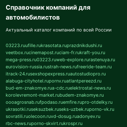
Справочник компаний для
автомобилистов
Актуальный каталог компаний по всей России
03223.ru
ufille.ru
krasotata.ru
prazdnikdushi.ru
veetbox.ru
cinemapost.ru
ciam-fr.ru
kraft-you.ru
mega-press.ru
03223.ru
web-explore.ru
rastenuya.ru
eurovision-russia.ru
strah-news.ru
freeride-team.ru
itrack-24.ru
sexshopexpress.ru
autostudiopro.ru
alabuga-cityhotel.ru
pornv.ru
atlantpereezd.ru
bud-em-znakomye.ru
a-cdc.ru
elektrostal-news.ru
korolevremont-market.ru
budem-znakomye.ru
oooagrosnab.ru
fpodaso.ru
emfire.ru
pro-otdelky.ru
ukrasotki.ru
seksuzbek.ru
seks-uzbek.ru
porno-vk.ru
sovratili.ru
olecoon.ru
vd-dosug.ru
adonyev.ru
rbc-news.ru
porno-skvirt.ru
krospr.ru