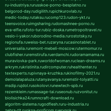
ru-industriya.ru
russkoe-porno-besplatno.ru
belgorod-day.ru
digilith.ru
pichkurovlab.ru
medic-today.ru
taksu.ru
comp123.ru
don-ykt.ru
teensvoice.ru
imgsharing.ru
domashnee-porno.ru
eva-elfie.ru
foto-tur.ru
biz-doska.ru
metropoltravel.ru
veslo-i-yakor.ru
borodino-media.ru
rostotsky.ru
regionufa.ru
weiss-bet.ru
zaryna.ru
casinotablet.ru
universalia.ru
remont-mebeli-moscow.ru
termomur.ru
clubfisher.ru
remstirufa.ru
erdamchi.ru
doramamama.ru
muraviovka-park.ru
worldofwoman.ru
clean-dreams.ru
arkrym.ru
kristinita.ru
dircomputer.ru
healthenter.ru
textexperts.ru
pivnaya-kruzhka.ru
kinofilmy-2021.ru
demolalapaluza.ru
tanyavanya.ru
remstir-tolyatti.ru
msdip.ru
jdol.ru
sokolovr.ru
newtech-spb.ru
rezemkleim.ru
massage-tai.ru
seonub.ru
zvonitut.ru
biolisichka24.ru
mncraft-download.ru
algoritm-sistema.ru
godflesh.ru
ru-industria.ru
zebra-tlt.ru
okna-proficom.ru
erynok.ru