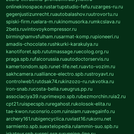
onlinekinospace.ru
startupstudio-fefu.ru
zarges-ru.ru
gegenjustizunrecht.ru
autobalashov.ru
utrovortu.ru
spiski-firm.ru
elara-m.ru
kinomusorka.ru
mkcslava.ru
2bets.ru
vintovoykompressor.ru
birminghamvsfulham.ru
sarmat-komp.ru
pioneeri.ru
amadis-chocolate.ru
shkurki-karakulya.ru
kanotiforet.spb.ru
tutmassage.ru
ecolog.org.ru
praga.spb.ru
falcorussia.ru
autodoctorservis.ru
kamertondom.spb.ru
net-life.net.ru
avto-vozim.ru
sakhcamera.ru
alliance-electro.spb.ru
stroyavt.ru
controlweb1.ru
tdsak74.ru
kinzozo-ru.ru
kvotka.ru
iron-snab.ru
costa-bella.ru
eugrus.pp.ru
associaciya39.ru
primexpo.spb.ru
bezmorchin.ru
ia2.ru
cpt21.ru
ispecspb.ru
regahost.ru
kolosok-elita.ru
tae-kwon.ru
consrio.com.ru
insiam.ru
avegainfo.ru
archery161.ru
bigencyclica.ru
vlast16.ru
korru.net
sarmiento.spb.su
extelopedia.ru
lammin-suo.spb.ru
iskatour.spb.ru
snpi.org.ru
running-line.ru