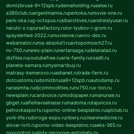
domizbrusa-9x12spb.ru
demaholding.ru
aalse.ru
a380club.ru
argentinamia.ru
perkoka.ru
movie-one.ru
perk-oka.ru
g-octopus.ru
sibarchives.ru
andreislyusar.ru
naruto-x.ru
pursefactory.ru
tor-lyubov-i-grom.ru
spayderhed-2022.ru
movieone.ru
evro-dez.ru
webamator.ru
ma-absolut1.ru
avtopomosch27.ru
nv-750.ru
news-plain.ru
nertansaga.ru
delanalad.ru
dizfiles.ru
youtubefree.ru
aria-family.ru
roadli.ru
planeta-samara.ru
mysmartbuy.ru
matrasy-kemerovo.ru
ashanet.ru
trade-farm.ru
dotcustoms.ru
domizbrusa9x12spb.ru
autodamp.ru
narasimha.ru
djcommodities.ru
nv750.ru
x-ton.ru
newsplain.ru
cardvoice.ru
modopaper.ru
manunae.ru
gbget.ru
alfeihavsalnassr.ru
madoma.ru
tajuncos.ru
petrovkasports.ru
porno-online-besplatno.ru
splclub.ru
york-life.ru
doroga-expo.ru
ribery.ru
cleanmedicine.ru
slovar-ivrit.ru
porno-video-besplatno.ru
seks-365.ru
ovucontrol.ru
sloty-igrovyye-avtomaty.ru