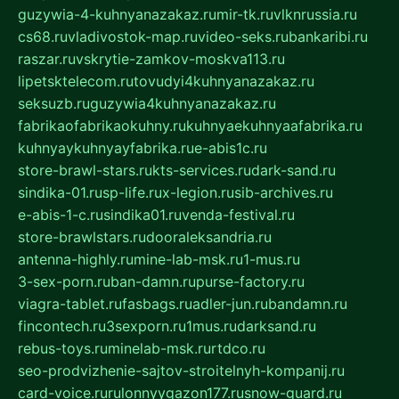
guzywia-4-kuhnyanazakaz.ru
mir-tk.ru
vlknrussia.ru
cs68.ru
vladivostok-map.ru
video-seks.ru
bankaribi.ru
raszar.ru
vskrytie-zamkov-moskva113.ru
lipetsktelecom.ru
tovudyi4kuhnyanazakaz.ru
seksuzb.ru
guzywia4kuhnyanazakaz.ru
fabrikaofabrikaokuhny.ru
kuhnyaekuhnyaafabrika.ru
kuhnyaykuhnyayfabrika.ru
e-abis1c.ru
store-brawl-stars.ru
kts-services.ru
dark-sand.ru
sindika-01.ru
sp-life.ru
x-legion.ru
sib-archives.ru
e-abis-1-c.ru
sindika01.ru
venda-festival.ru
store-brawlstars.ru
dooraleksandria.ru
antenna-highly.ru
mine-lab-msk.ru
1-mus.ru
3-sex-porn.ru
ban-damn.ru
purse-factory.ru
viagra-tablet.ru
fasbags.ru
adler-jun.ru
bandamn.ru
fincontech.ru
3sexporn.ru
1mus.ru
darksand.ru
rebus-toys.ru
minelab-msk.ru
rtdco.ru
seo-prodvizhenie-sajtov-stroitelnyh-kompanij.ru
card-voice.ru
rulonnyygazon177.ru
snow-guard.ru