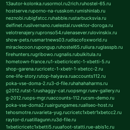
13autor-kolonka.ru
sormol.ru
2rich.ru
hostel-65.ru
hostserve.ru
porno-na-russkom.ru
mishinlab.ru
neznobi.ru
bigfatcc.ru
habble.ru
starbucksvia.ru
delfinet.ru
silvernano.ru
elestal.ru
vektor-doroga.ru
velotrenajery.ru
pronso54.ru
lenasever.ru
lovinskix.ru
show-pets.ru
smartnews03.ru
discofoxworld.ru
miraclecoon.ru
pongup.ru
hostel65.ru
liura.ru
glasspb.ru
firehunters.ru
gribowo.ru
gnalis.ru
bulkitula.ru
hometown-france.ru
1-xbeticricetc-1-xbetti-5.ru
shop-garena.ru
cricetc-1-xbetr-1-xbetcc-2.ru
one-life-story.ru
top-halyava.ru
accounts112.ru
poka-vse-doma-2.ru
3-d-file.ru
hahahaharms.ru
g2012.ru
tst-1.ru
shaggy-cat.ru
opsmgr.ru
ev-gallery.ru
g-2012.ru
ops-mgr.ru
accounts-112.ru
csm-demo.ru
poka-vse-doma2.ru
airgungames.ru
allseo-host.ru
tehosmotre.ru
varieta-yug.ru
cricetc1xbetr1xbetcc2.ru
raytor-d.ru
atillagunn.ru
3d-file.ru
1xbeticricetc1xbetti5.ru
uafoot-statti.ru
e-abis1c.ru