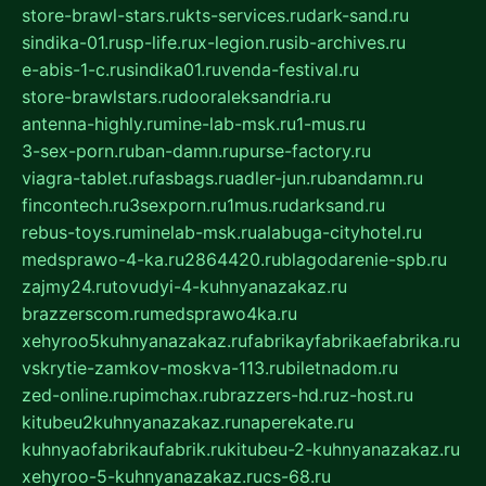
store-brawl-stars.ru
kts-services.ru
dark-sand.ru
sindika-01.ru
sp-life.ru
x-legion.ru
sib-archives.ru
e-abis-1-c.ru
sindika01.ru
venda-festival.ru
store-brawlstars.ru
dooraleksandria.ru
antenna-highly.ru
mine-lab-msk.ru
1-mus.ru
3-sex-porn.ru
ban-damn.ru
purse-factory.ru
viagra-tablet.ru
fasbags.ru
adler-jun.ru
bandamn.ru
fincontech.ru
3sexporn.ru
1mus.ru
darksand.ru
rebus-toys.ru
minelab-msk.ru
alabuga-cityhotel.ru
medsprawo-4-ka.ru
2864420.ru
blagodarenie-spb.ru
zajmy24.ru
tovudyi-4-kuhnyanazakaz.ru
brazzerscom.ru
medsprawo4ka.ru
xehyroo5kuhnyanazakaz.ru
fabrikayfabrikaefabrika.ru
vskrytie-zamkov-moskva-113.ru
biletnadom.ru
zed-online.ru
pimchax.ru
brazzers-hd.ru
z-host.ru
kitubeu2kuhnyanazakaz.ru
naperekate.ru
kuhnyaofabrikaufabrik.ru
kitubeu-2-kuhnyanazakaz.ru
xehyroo-5-kuhnyanazakaz.ru
cs-68.ru