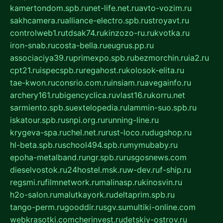
kamertondom.spb.ru
net-life.net.ru
avto-vozim.ru
sakhcamera.ru
alliance-electro.spb.ru
stroyavt.ru
controlweb1.ru
tdsak74.ru
kinzozo-ru.ru
kvotka.ru
iron-snab.ru
costa-bella.ru
eugrus.pp.ru
associaciya39.ru
primexpo.spb.ru
bezmorchin.ru
ia2.ru
cpt21.ru
ispecspb.ru
regahost.ru
kolosok-elita.ru
tae-kwon.ru
consrio.com.ru
insiam.ru
avegainfo.ru
archery161.ru
bigencyclica.ru
vlast16.ru
korru.net
sarmiento.spb.su
extelopedia.ru
lammin-suo.spb.ru
iskatour.spb.ru
snpi.org.ru
running-line.ru
krygeva-spa.ru
chel.net.ru
rust-loco.ru
dugshop.ru
hl-beta.spb.ru
school494.spb.ru
mymubaby.ru
epoha-metalband.ru
ngr.spb.ru
rusgosnews.com
dieselvostok.ru
24hostel.msk.ru
w-dev.ru
f-ship.ru
regsmi.ru
filmnetwork.ru
malinasp.ru
kinosvin.ru
h2o-salon.ru
malutkayork.ru
deltaprim.spb.ru
tango-perm.ru
gooddir.ru
sgv.su
multiki-online.com
webkrasotki.com
cherinvest.ru
detskiy-ostrov.ru