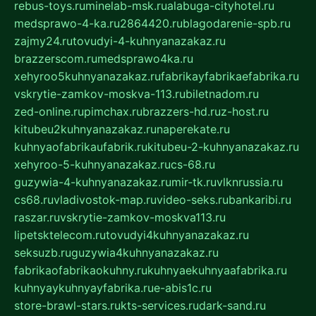
rebus-toys.ru
minelab-msk.ru
alabuga-cityhotel.ru
medsprawo-4-ka.ru
2864420.ru
blagodarenie-spb.ru
zajmy24.ru
tovudyi-4-kuhnyanazakaz.ru
brazzerscom.ru
medsprawo4ka.ru
xehyroo5kuhnyanazakaz.ru
fabrikayfabrikaefabrika.ru
vskrytie-zamkov-moskva-113.ru
biletnadom.ru
zed-online.ru
pimchax.ru
brazzers-hd.ru
z-host.ru
kitubeu2kuhnyanazakaz.ru
naperekate.ru
kuhnyaofabrikaufabrik.ru
kitubeu-2-kuhnyanazakaz.ru
xehyroo-5-kuhnyanazakaz.ru
cs-68.ru
guzywia-4-kuhnyanazakaz.ru
mir-tk.ru
vlknrussia.ru
cs68.ru
vladivostok-map.ru
video-seks.ru
bankaribi.ru
raszar.ru
vskrytie-zamkov-moskva113.ru
lipetsktelecom.ru
tovudyi4kuhnyanazakaz.ru
seksuzb.ru
guzywia4kuhnyanazakaz.ru
fabrikaofabrikaokuhny.ru
kuhnyaekuhnyaafabrika.ru
kuhnyaykuhnyayfabrika.ru
e-abis1c.ru
store-brawl-stars.ru
kts-services.ru
dark-sand.ru