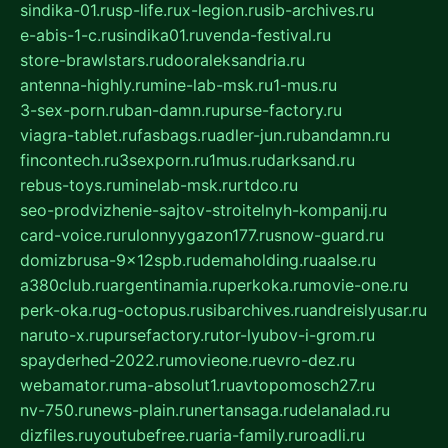
sindika-01.ru
sp-life.ru
x-legion.ru
sib-archives.ru
e-abis-1-c.ru
sindika01.ru
venda-festival.ru
store-brawlstars.ru
dooraleksandria.ru
antenna-highly.ru
mine-lab-msk.ru
1-mus.ru
3-sex-porn.ru
ban-damn.ru
purse-factory.ru
viagra-tablet.ru
fasbags.ru
adler-jun.ru
bandamn.ru
fincontech.ru
3sexporn.ru
1mus.ru
darksand.ru
rebus-toys.ru
minelab-msk.ru
rtdco.ru
seo-prodvizhenie-sajtov-stroitelnyh-kompanij.ru
card-voice.ru
rulonnyygazon177.ru
snow-guard.ru
domizbrusa-9x12spb.ru
demaholding.ru
aalse.ru
a380club.ru
argentinamia.ru
perkoka.ru
movie-one.ru
perk-oka.ru
g-octopus.ru
sibarchives.ru
andreislyusar.ru
naruto-x.ru
pursefactory.ru
tor-lyubov-i-grom.ru
spayderhed-2022.ru
movieone.ru
evro-dez.ru
webamator.ru
ma-absolut1.ru
avtopomosch27.ru
nv-750.ru
news-plain.ru
nertansaga.ru
delanalad.ru
dizfiles.ru
youtubefree.ru
aria-family.ru
roadli.ru