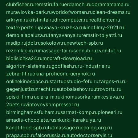
clubfisher.ru
remstirufa.ru
erdamchi.ru
doramamama.ru
muraviovka-park.ru
worldofwoman.ru
clean-dreams.ru
arkrym.ru
kristinita.ru
dircomputer.ru
healthenter.ru
textexperts.ru
pivnaya-kruzhka.ru
kinofilmy-2021.ru
demolalapaluza.ru
tanyavanya.ru
remstir-tolyatti.ru
msdip.ru
jdol.ru
sokolovr.ru
newtech-spb.ru
rezemkleim.ru
massage-tai.ru
seonub.ru
zvonitut.ru
biolisichka24.ru
mncraft-download.ru
algoritm-sistema.ru
godflesh.ru
ru-industria.ru
zebra-tlt.ru
okna-proficom.ru
erynok.ru
onlinekinospace.ru
startupstudio-fefu.ru
zarges-ru.ru
gegenjustizunrecht.ru
autobalashov.ru
utrovortu.ru
spiski-firm.ru
elara-m.ru
kinomusorka.ru
mkcslava.ru
2bets.ru
vintovoykompressor.ru
birminghamvsfulham.ru
sarmat-komp.ru
pioneeri.ru
amadis-chocolate.ru
shkurki-karakulya.ru
kanotiforet.spb.ru
tutmassage.ru
ecolog.org.ru
praga.spb.ru
falcorussia.ru
autodoctorservis.ru