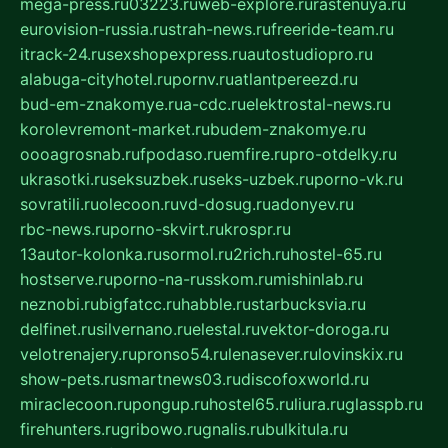
mega-press.ru
03223.ru
web-explore.ru
rastenuya.ru
eurovision-russia.ru
strah-news.ru
freeride-team.ru
itrack-24.ru
sexshopexpress.ru
autostudiopro.ru
alabuga-cityhotel.ru
pornv.ru
atlantpereezd.ru
bud-em-znakomye.ru
a-cdc.ru
elektrostal-news.ru
korolevremont-market.ru
budem-znakomye.ru
oooagrosnab.ru
fpodaso.ru
emfire.ru
pro-otdelky.ru
ukrasotki.ru
seksuzbek.ru
seks-uzbek.ru
porno-vk.ru
sovratili.ru
olecoon.ru
vd-dosug.ru
adonyev.ru
rbc-news.ru
porno-skvirt.ru
krospr.ru
13autor-kolonka.ru
sormol.ru
2rich.ru
hostel-65.ru
hostserve.ru
porno-na-russkom.ru
mishinlab.ru
neznobi.ru
bigfatcc.ru
habble.ru
starbucksvia.ru
delfinet.ru
silvernano.ru
elestal.ru
vektor-doroga.ru
velotrenajery.ru
pronso54.ru
lenasever.ru
lovinskix.ru
show-pets.ru
smartnews03.ru
discofoxworld.ru
miraclecoon.ru
pongup.ru
hostel65.ru
liura.ru
glasspb.ru
firehunters.ru
gribowo.ru
gnalis.ru
bulkitula.ru