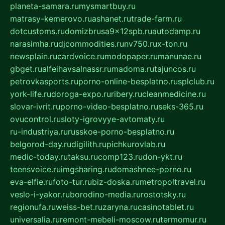
planeta-samara.ru
mysmartbuy.ru
matrasy-kemerovo.ru
ashanet.ru
trade-farm.ru
dotcustoms.ru
domizbrusa9x12spb.ru
autodamp.ru
narasimha.ru
djcommodities.ru
nv750.ru
x-ton.ru
newsplain.ru
cardvoice.ru
modopaper.ru
manunae.ru
gbget.ru
alfeihavsalnassr.ru
madoma.ru
tajuncos.ru
petrovkasports.ru
porno-online-besplatno.ru
splclub.ru
york-life.ru
doroga-expo.ru
ribery.ru
cleanmedicine.ru
slovar-ivrit.ru
porno-video-besplatno.ru
seks-365.ru
ovucontrol.ru
sloty-igrovyye-avtomaty.ru
ru-industriya.ru
russkoe-porno-besplatno.ru
belgorod-day.ru
digilith.ru
pichkurovlab.ru
medic-today.ru
taksu.ru
comp123.ru
don-ykt.ru
teensvoice.ru
imgsharing.ru
domashnee-porno.ru
eva-elfie.ru
foto-tur.ru
biz-doska.ru
metropoltravel.ru
veslo-i-yakor.ru
borodino-media.ru
rostotsky.ru
regionufa.ru
weiss-bet.ru
zaryna.ru
casinotablet.ru
universalia.ru
remont-mebeli-moscow.ru
termomur.ru