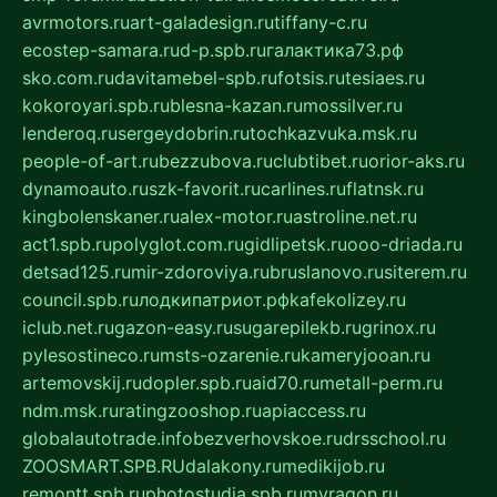
avrmotors.ru
art-galadesign.ru
tiffany-c.ru
ecostep-samara.ru
d-p.spb.ru
галактика73.рф
sko.com.ru
davitamebel-spb.ru
fotsis.ru
tesiaes.ru
kokoroyari.spb.ru
blesna-kazan.ru
mossilver.ru
lenderoq.ru
sergeydobrin.ru
tochkazvuka.msk.ru
people-of-art.ru
bezzubova.ru
clubtibet.ru
orior-aks.ru
dynamoauto.ru
szk-favorit.ru
carlines.ru
flatnsk.ru
kingbolenskaner.ru
alex-motor.ru
astroline.net.ru
act1.spb.ru
polyglot.com.ru
gidlipetsk.ru
ooo-driada.ru
detsad125.ru
mir-zdoroviya.ru
bruslanovo.ru
siterem.ru
council.spb.ru
лодкипатриот.рф
kafekolizey.ru
iclub.net.ru
gazon-easy.ru
sugarepilekb.ru
grinox.ru
pylesostineco.ru
msts-ozarenie.ru
kameryjooan.ru
artemovskij.ru
dopler.spb.ru
aid70.ru
metall-perm.ru
ndm.msk.ru
ratingzooshop.ru
apiaccess.ru
globalautotrade.info
bezverhovskoe.ru
drsschool.ru
ZOOSMART.SPB.RU
dalakony.ru
medikijob.ru
remontt.spb.ru
photostudia.spb.ru
myragon.ru