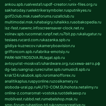
ankou.spb.ru
alvesta1.ru
pdf-creator.ru
nix-files.org.ru
sakhatoday.ru
elektrikersymboler.ru
sputnikyes.ru
golf2club.msk.ru
aeforums.ru
zallclub.ru
multimodal.msk.ru
habaigry.ru
haikko.ru
sobakopedia.ru
isz-fest.ru
ewnc.info
screensaver-clock.net.ru
volnav.spb.ru
comnat.ru
npf.net.ru
7bit.pp.ru
kalugatur.ru
tesiaes.ru
card.com.ru
kazanka.spb.ru
gildiya-kuznecov.ru
kameryboavision.ru
griffoncom.spb.ru
fabrika-emotsiy.ru
PARK-MATROSOVA.RU
agat.spb.ru
avtoyurist-moskva1.ru
hardware.org.ru
схема-авто.рф
dg-lab.ru
angrup.ru
recruiter.spb.ru
music8.spb.ru
krsk124.ru
kubok.spb.ru
romanofforex.ru
analitikaplus.ru
spyonline.ru
zosikamery.ru
sloboda-ural.pp.ru
AUTO-COM.SU
hohota.net
alimy.ru
online-z.com
aromat-vostoka.ru
otdelkaexp.ru
mobilvest.ru
bbd.net.ru
mebelshop.msk.ru
smp-forum.ru
bastion-td.ru
kosmoscreative.ru