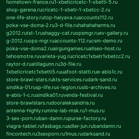
hometown-france.ru
1-xbeticricetc-1-xbetti-5.ru
shop-garena.ru
cricetc-1-xbetr-1-xbetcc-2.ru
one-life-story.ru
top-halyava.ru
accounts112.ru
poka-vse-doma-2.ru
3-d-file.ru
hahahaharms.ru
g2012.ru
tst-1.ru
shaggy-cat.ru
opsmgr.ru
ev-gallery.ru
g-2012.ru
ops-mgr.ru
accounts-112.ru
csm-demo.ru
poka-vse-doma2.ru
airgungames.ru
allseo-host.ru
tehosmotre.ru
varieta-yug.ru
cricetc1xbetr1xbetcc2.ru
raytor-d.ru
atillagunn.ru
3d-file.ru
1xbeticricetc1xbetti5.ru
uafoot-statti.ru
e-abis1c.ru
store-brawl-stars.ru
kts-services.ru
dark-sand.ru
sindika-01.ru
sp-life.ru
x-legion.ru
sib-archives.ru
e-abis-1-c.ru
sindika01.ru
venda-festival.ru
store-brawlstars.ru
dooraleksandria.ru
antenna-highly.ru
mine-lab-msk.ru
1-mus.ru
3-sex-porn.ru
ban-damn.ru
purse-factory.ru
viagra-tablet.ru
fasbags.ru
adler-jun.ru
bandamn.ru
fincontech.ru
3sexporn.ru
1mus.ru
darksand.ru