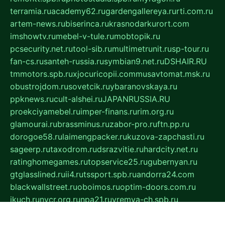
terramia.ru
academy62.ru
gardengallereya.ru
rti.com.ru
artem-news.ru
biserinca.ru
krasnodarkurort.com
imshowtv.ru
mebel-v-tule.ru
mobtopik.ru
pcsecurity.net.ru
tool-sib.ru
multimetrunit.ru
sp-tour.ru
fan-cs.ru
santeh-russia.ru
symbian9.net.ru
DSHAIR.RU
tmmotors.spb.ru
xjocuricopii.com
musavtomat.msk.ru
obustrojdom.ru
sovetcik.ru
ybaranovskaya.ru
ppknews.ru
cult-alshei.ru
JAPANRUSSIA.RU
proekciyamebel.ru
imper-finans.ru
rim.org.ru
glamourai.ru
brassminus.ru
zabor-pro.ru
ftn.pp.ru
dorogoe58.ru
laimengpacker.ru
kuzova-zapchasti.ru
sageerp.ru
taxodrom.ru
dsrazvitie.ru
hardcity.net.ru
ratinghomegames.ru
topservice25.ru
gubernyan.ru
gtglasslined.ru
ii4.ru
tssport.spb.ru
andorra24.com
blackwallstreet.ru
oboimos.ru
optim-doors.com.ru
ikuch.ru
nycr.org.ru
npa21.ru
vremya-ch.spb.ru
desert000.ru
ivtorgi.ru
ifiori.ru
catalog-statei.ru
dcv.org.ru
spetsmaster174.ru
ipkameryhiseeu.ru