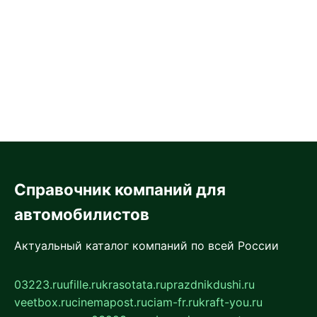
Справочник компаний для
автомобилистов
Актуальный каталог компаний по всей России
03223.ru
ufille.ru
krasotata.ru
prazdnikdushi.ru
veetbox.ru
cinemapost.ru
ciam-fr.ru
kraft-you.ru