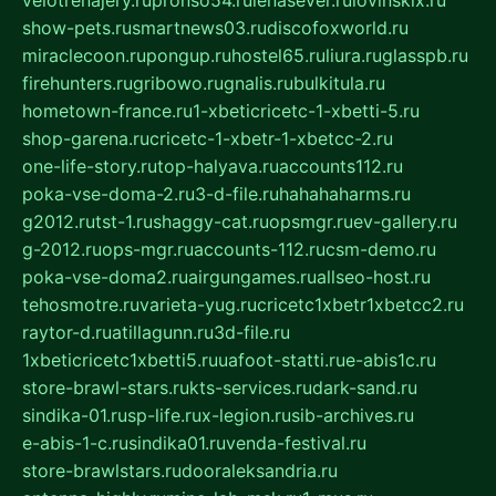
show-pets.ru
smartnews03.ru
discofoxworld.ru
miraclecoon.ru
pongup.ru
hostel65.ru
liura.ru
glasspb.ru
firehunters.ru
gribowo.ru
gnalis.ru
bulkitula.ru
hometown-france.ru
1-xbeticricetc-1-xbetti-5.ru
shop-garena.ru
cricetc-1-xbetr-1-xbetcc-2.ru
one-life-story.ru
top-halyava.ru
accounts112.ru
poka-vse-doma-2.ru
3-d-file.ru
hahahaharms.ru
g2012.ru
tst-1.ru
shaggy-cat.ru
opsmgr.ru
ev-gallery.ru
g-2012.ru
ops-mgr.ru
accounts-112.ru
csm-demo.ru
poka-vse-doma2.ru
airgungames.ru
allseo-host.ru
tehosmotre.ru
varieta-yug.ru
cricetc1xbetr1xbetcc2.ru
raytor-d.ru
atillagunn.ru
3d-file.ru
1xbeticricetc1xbetti5.ru
uafoot-statti.ru
e-abis1c.ru
store-brawl-stars.ru
kts-services.ru
dark-sand.ru
sindika-01.ru
sp-life.ru
x-legion.ru
sib-archives.ru
e-abis-1-c.ru
sindika01.ru
venda-festival.ru
store-brawlstars.ru
dooraleksandria.ru