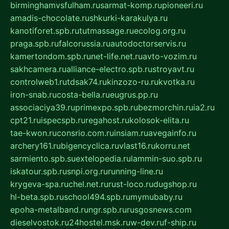
birminghamvsfulham.ru
sarmat-komp.ru
pioneeri.ru
amadis-chocolate.ru
shkurki-karakulya.ru
kanotiforet.spb.ru
tutmassage.ru
ecolog.org.ru
praga.spb.ru
falcorussia.ru
autodoctorservis.ru
kamertondom.spb.ru
net-life.net.ru
avto-vozim.ru
sakhcamera.ru
alliance-electro.spb.ru
stroyavt.ru
controlweb1.ru
tdsak74.ru
kinzozo-ru.ru
kvotka.ru
iron-snab.ru
costa-bella.ru
eugrus.pp.ru
associaciya39.ru
primexpo.spb.ru
bezmorchin.ru
ia2.ru
cpt21.ru
ispecspb.ru
regahost.ru
kolosok-elita.ru
tae-kwon.ru
consrio.com.ru
insiam.ru
avegainfo.ru
archery161.ru
bigencyclica.ru
vlast16.ru
korru.net
sarmiento.spb.su
extelopedia.ru
lammin-suo.spb.ru
iskatour.spb.ru
snpi.org.ru
running-line.ru
krygeva-spa.ru
chel.net.ru
rust-loco.ru
dugshop.ru
hl-beta.spb.ru
school494.spb.ru
mymubaby.ru
epoha-metalband.ru
ngr.spb.ru
rusgosnews.com
dieselvostok.ru
24hostel.msk.ru
w-dev.ru
f-ship.ru