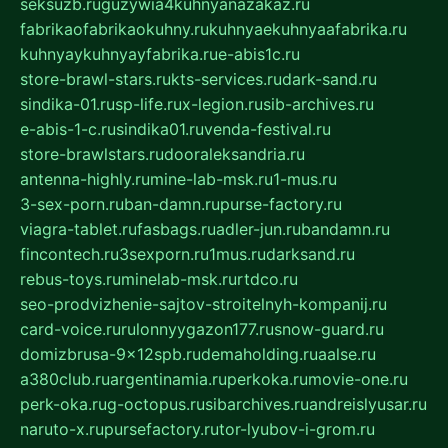
seksuzb.ru
guzywia4kuhnyanazakaz.ru
fabrikaofabrikaokuhny.ru
kuhnyaekuhnyaafabrika.ru
kuhnyaykuhnyayfabrika.ru
e-abis1c.ru
store-brawl-stars.ru
kts-services.ru
dark-sand.ru
sindika-01.ru
sp-life.ru
x-legion.ru
sib-archives.ru
e-abis-1-c.ru
sindika01.ru
venda-festival.ru
store-brawlstars.ru
dooraleksandria.ru
antenna-highly.ru
mine-lab-msk.ru
1-mus.ru
3-sex-porn.ru
ban-damn.ru
purse-factory.ru
viagra-tablet.ru
fasbags.ru
adler-jun.ru
bandamn.ru
fincontech.ru
3sexporn.ru
1mus.ru
darksand.ru
rebus-toys.ru
minelab-msk.ru
rtdco.ru
seo-prodvizhenie-sajtov-stroitelnyh-kompanij.ru
card-voice.ru
rulonnyygazon177.ru
snow-guard.ru
domizbrusa-9x12spb.ru
demaholding.ru
aalse.ru
a380club.ru
argentinamia.ru
perkoka.ru
movie-one.ru
perk-oka.ru
g-octopus.ru
sibarchives.ru
andreislyusar.ru
naruto-x.ru
pursefactory.ru
tor-lyubov-i-grom.ru