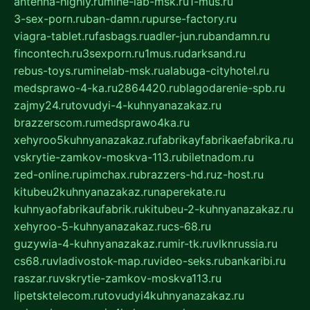
antenna-highly.ru
mine-lab-msk.ru
1-mus.ru
3-sex-porn.ru
ban-damn.ru
purse-factory.ru
viagra-tablet.ru
fasbags.ru
adler-jun.ru
bandamn.ru
fincontech.ru
3sexporn.ru
1mus.ru
darksand.ru
rebus-toys.ru
minelab-msk.ru
alabuga-cityhotel.ru
medsprawo-4-ka.ru
2864420.ru
blagodarenie-spb.ru
zajmy24.ru
tovudyi-4-kuhnyanazakaz.ru
brazzerscom.ru
medsprawo4ka.ru
xehyroo5kuhnyanazakaz.ru
fabrikayfabrikaefabrika.ru
vskrytie-zamkov-moskva-113.ru
biletnadom.ru
zed-online.ru
pimchax.ru
brazzers-hd.ru
z-host.ru
kitubeu2kuhnyanazakaz.ru
naperekate.ru
kuhnyaofabrikaufabrik.ru
kitubeu-2-kuhnyanazakaz.ru
xehyroo-5-kuhnyanazakaz.ru
cs-68.ru
guzywia-4-kuhnyanazakaz.ru
mir-tk.ru
vlknrussia.ru
cs68.ru
vladivostok-map.ru
video-seks.ru
bankaribi.ru
raszar.ru
vskrytie-zamkov-moskva113.ru
lipetsktelecom.ru
tovudyi4kuhnyanazakaz.ru