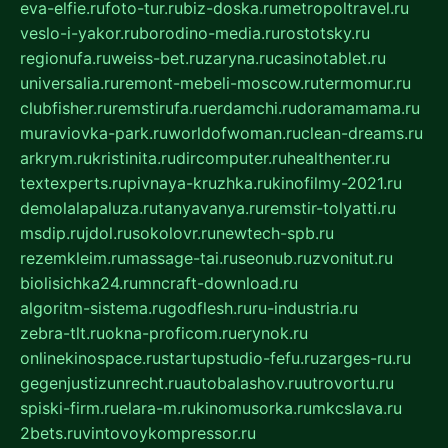
eva-elfie.ru
foto-tur.ru
biz-doska.ru
metropoltravel.ru
veslo-i-yakor.ru
borodino-media.ru
rostotsky.ru
regionufa.ru
weiss-bet.ru
zaryna.ru
casinotablet.ru
universalia.ru
remont-mebeli-moscow.ru
termomur.ru
clubfisher.ru
remstirufa.ru
erdamchi.ru
doramamama.ru
muraviovka-park.ru
worldofwoman.ru
clean-dreams.ru
arkrym.ru
kristinita.ru
dircomputer.ru
healthenter.ru
textexperts.ru
pivnaya-kruzhka.ru
kinofilmy-2021.ru
demolalapaluza.ru
tanyavanya.ru
remstir-tolyatti.ru
msdip.ru
jdol.ru
sokolovr.ru
newtech-spb.ru
rezemkleim.ru
massage-tai.ru
seonub.ru
zvonitut.ru
biolisichka24.ru
mncraft-download.ru
algoritm-sistema.ru
godflesh.ru
ru-industria.ru
zebra-tlt.ru
okna-proficom.ru
erynok.ru
onlinekinospace.ru
startupstudio-fefu.ru
zarges-ru.ru
gegenjustizunrecht.ru
autobalashov.ru
utrovortu.ru
spiski-firm.ru
elara-m.ru
kinomusorka.ru
mkcslava.ru
2bets.ru
vintovoykompressor.ru