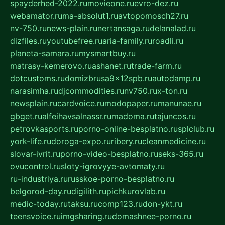
spayderhed-2022.ru
movieone.ru
evro-dez.ru
webamator.ru
ma-absolut1.ru
avtopomosch27.ru
nv-750.ru
news-plain.ru
nertansaga.ru
delanalad.ru
dizfiles.ru
youtubefree.ru
aria-family.ru
roadli.ru
planeta-samara.ru
mysmartbuy.ru
matrasy-kemerovo.ru
ashanet.ru
trade-farm.ru
dotcustoms.ru
domizbrusa9x12spb.ru
autodamp.ru
narasimha.ru
djcommodities.ru
nv750.ru
x-ton.ru
newsplain.ru
cardvoice.ru
modopaper.ru
manunae.ru
gbget.ru
alfeihavsalnassr.ru
madoma.ru
tajuncos.ru
petrovkasports.ru
porno-online-besplatno.ru
splclub.ru
york-life.ru
doroga-expo.ru
ribery.ru
cleanmedicine.ru
slovar-ivrit.ru
porno-video-besplatno.ru
seks-365.ru
ovucontrol.ru
sloty-igrovyye-avtomaty.ru
ru-industriya.ru
russkoe-porno-besplatno.ru
belgorod-day.ru
digilith.ru
pichkurovlab.ru
medic-today.ru
taksu.ru
comp123.ru
don-ykt.ru
teensvoice.ru
imgsharing.ru
domashnee-porno.ru