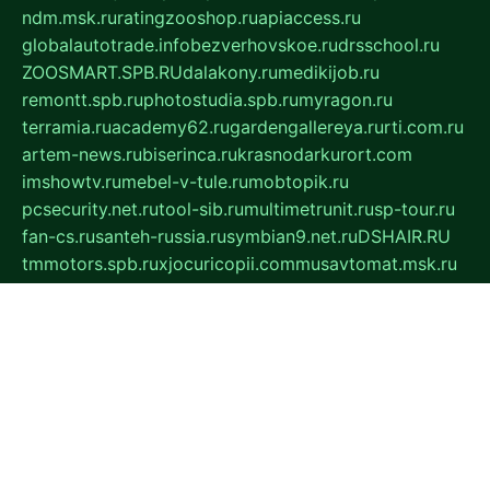
ndm.msk.ru
ratingzooshop.ru
apiaccess.ru
globalautotrade.info
bezverhovskoe.ru
drsschool.ru
ZOOSMART.SPB.RU
dalakony.ru
medikijob.ru
remontt.spb.ru
photostudia.spb.ru
myragon.ru
terramia.ru
academy62.ru
gardengallereya.ru
rti.com.ru
artem-news.ru
biserinca.ru
krasnodarkurort.com
imshowtv.ru
mebel-v-tule.ru
mobtopik.ru
pcsecurity.net.ru
tool-sib.ru
multimetrunit.ru
sp-tour.ru
fan-cs.ru
santeh-russia.ru
symbian9.net.ru
DSHAIR.RU
tmmotors.spb.ru
xjocuricopii.com
musavtomat.msk.ru
obustrojdom.ru
sovetcik.ru
ybaranovskaya.ru
ppknews.ru
cult-alshei.ru
JAPANRUSSIA.RU
proekciyamebel.ru
imper-finans.ru
rim.org.ru
glamourai.ru
brassminus.ru
zabor-pro.ru
ftn.pp.ru
dorogoe58.ru
laimengpacker.ru
kuzova-zapchasti.ru
sageerp.ru
taxodrom.ru
dsrazvitie.ru
hardcity.net.ru
ratinghomegames.ru
topservice25.ru
gubernyan.ru
gtglasslined.ru
ii4.ru
tssport.spb.ru
andorra24.com