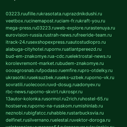
03223.ru
ufille.ru
krasotata.ru
prazdnikdushi.ru
veetbox.ru
cinemapost.ru
ciam-fr.ru
kraft-you.ru
mega-press.ru
03223.ru
web-explore.ru
rastenuya.ru
eurovision-russia.ru
strah-news.ru
freeride-team.ru
itrack-24.ru
sexshopexpress.ru
autostudiopro.ru
alabuga-cityhotel.ru
pornv.ru
atlantpereezd.ru
bud-em-znakomye.ru
a-cdc.ru
elektrostal-news.ru
korolevremont-market.ru
budem-znakomye.ru
oooagrosnab.ru
fpodaso.ru
emfire.ru
pro-otdelky.ru
ukrasotki.ru
seksuzbek.ru
seks-uzbek.ru
porno-vk.ru
sovratili.ru
olecoon.ru
vd-dosug.ru
adonyev.ru
rbc-news.ru
porno-skvirt.ru
krospr.ru
13autor-kolonka.ru
sormol.ru
2rich.ru
hostel-65.ru
hostserve.ru
porno-na-russkom.ru
mishinlab.ru
neznobi.ru
bigfatcc.ru
habble.ru
starbucksvia.ru
delfinet.ru
silvernano.ru
elestal.ru
vektor-doroga.ru
velotrenajery.ru
pronso54.ru
lenasever.ru
lovinskix.ru