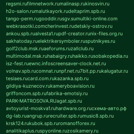
regsmi.ru
filmnetwork.ru
malinasp.ru
kinosvin.ru
h2o-salon.ru
malutkayork.ru
deltaprim.spb.ru
tango-perm.ru
gooddir.ru
sgv.su
multiki-online.com
webkrasotki.com
cherinvest.ru
detskiy-ostrov.ru
ankou.spb.ru
alvesta1.ru
pdf-creator.ru
nix-files.org.ru
sakhatoday.ru
elektrikersymboler.ru
sputnikyes.ru
golf2club.msk.ru
aeforums.ru
zallclub.ru
multimodal.msk.ru
habaigry.ru
haikko.ru
sobakopedia.ru
isz-fest.ru
ewnc.info
screensaver-clock.net.ru
volnav.spb.ru
comnat.ru
npf.net.ru
7bit.pp.ru
kalugatur.ru
tesiaes.ru
card.com.ru
kazanka.spb.ru
gildiya-kuznecov.ru
kameryboavision.ru
griffoncom.spb.ru
fabrika-emotsiy.ru
PARK-MATROSOVA.RU
agat.spb.ru
avtoyurist-moskva1.ru
hardware.org.ru
схема-авто.рф
dg-lab.ru
angrup.ru
recruiter.spb.ru
music8.spb.ru
krsk124.ru
kubok.spb.ru
romanofforex.ru
analitikaplus.ru
spyonline.ru
zosikamery.ru