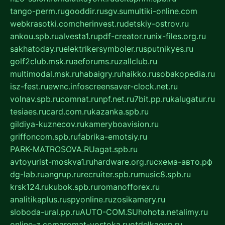
tango-perm.ru
gooddir.ru
sgv.su
multiki-online.com
webkrasotki.com
cherinvest.ru
detskiy-ostrov.ru
ankou.spb.ru
alvesta1.ru
pdf-creator.ru
nix-files.org.ru
sakhatoday.ru
elektrikersymboler.ru
sputnikyes.ru
golf2club.msk.ru
aeforums.ru
zallclub.ru
multimodal.msk.ru
habaigry.ru
haikko.ru
sobakopedia.ru
isz-fest.ru
ewnc.info
screensaver-clock.net.ru
volnav.spb.ru
comnat.ru
npf.net.ru
7bit.pp.ru
kalugatur.ru
tesiaes.ru
card.com.ru
kazanka.spb.ru
gildiya-kuznecov.ru
kameryboavision.ru
griffoncom.spb.ru
fabrika-emotsiy.ru
PARK-MATROSOVA.RU
agat.spb.ru
avtoyurist-moskva1.ru
hardware.org.ru
схема-авто.рф
dg-lab.ru
angrup.ru
recruiter.spb.ru
music8.spb.ru
krsk124.ru
kubok.spb.ru
romanofforex.ru
analitikaplus.ru
spyonline.ru
zosikamery.ru
sloboda-ural.pp.ru
AUTO-COM.SU
hohota.net
alimy.ru
online-z.com
aromat-vostoka.ru
otdelkaexp.ru