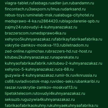
viagra-tablet.ru
fasbags.ru
adler-jun.ru
bandamn.ru
fincontech.ru
3sexporn.ru
1mus.ru
darksand.ru
rebus-toys.ru
minelab-msk.ru
alabuga-cityhotel.ru
medsprawo-4-ka.ru
2864420.ru
blagodarenie-spb.ru
zajmy24.ru
tovudyi-4-kuhnyanazakaz.ru
brazzerscom.ru
medsprawo4ka.ru
xehyroo5kuhnyanazakaz.ru
fabrikayfabrikaefabrika.ru
vskrytie-zamkov-moskva-113.ru
biletnadom.ru
zed-online.ru
pimchax.ru
brazzers-hd.ru
z-host.ru
kitubeu2kuhnyanazakaz.ru
naperekate.ru
kuhnyaofabrikaufabrik.ru
kitubeu-2-kuhnyanazakaz.ru
xehyroo-5-kuhnyanazakaz.ru
cs-68.ru
guzywia-4-kuhnyanazakaz.ru
mir-tk.ru
vlknrussia.ru
cs68.ru
vladivostok-map.ru
video-seks.ru
bankaribi.ru
raszar.ru
vskrytie-zamkov-moskva113.ru
lipetsktelecom.ru
tovudyi4kuhnyanazakaz.ru
seksuzb.ru
guzywia4kuhnyanazakaz.ru
fabrikaofabrikaokuhny.ru
kuhnyaekuhnyaafabrika.ru