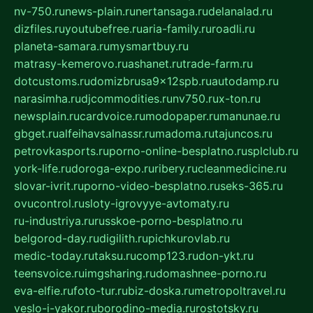
nv-750.ru
news-plain.ru
nertansaga.ru
delanalad.ru
dizfiles.ru
youtubefree.ru
aria-family.ru
roadli.ru
planeta-samara.ru
mysmartbuy.ru
matrasy-kemerovo.ru
ashanet.ru
trade-farm.ru
dotcustoms.ru
domizbrusa9x12spb.ru
autodamp.ru
narasimha.ru
djcommodities.ru
nv750.ru
x-ton.ru
newsplain.ru
cardvoice.ru
modopaper.ru
manunae.ru
gbget.ru
alfeihavsalnassr.ru
madoma.ru
tajuncos.ru
petrovkasports.ru
porno-online-besplatno.ru
splclub.ru
york-life.ru
doroga-expo.ru
ribery.ru
cleanmedicine.ru
slovar-ivrit.ru
porno-video-besplatno.ru
seks-365.ru
ovucontrol.ru
sloty-igrovyye-avtomaty.ru
ru-industriya.ru
russkoe-porno-besplatno.ru
belgorod-day.ru
digilith.ru
pichkurovlab.ru
medic-today.ru
taksu.ru
comp123.ru
don-ykt.ru
teensvoice.ru
imgsharing.ru
domashnee-porno.ru
eva-elfie.ru
foto-tur.ru
biz-doska.ru
metropoltravel.ru
veslo-i-yakor.ru
borodino-media.ru
rostotsky.ru