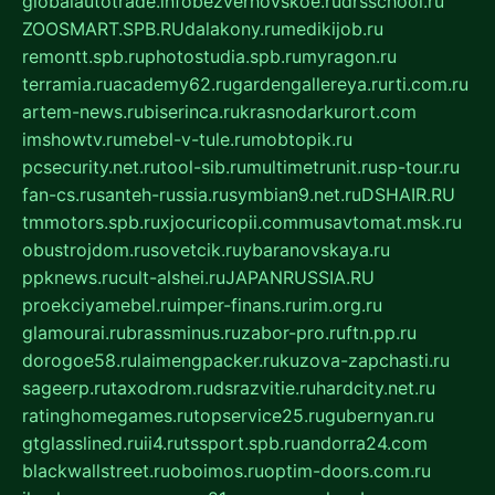
globalautotrade.info
bezverhovskoe.ru
drsschool.ru
ZOOSMART.SPB.RU
dalakony.ru
medikijob.ru
remontt.spb.ru
photostudia.spb.ru
myragon.ru
terramia.ru
academy62.ru
gardengallereya.ru
rti.com.ru
artem-news.ru
biserinca.ru
krasnodarkurort.com
imshowtv.ru
mebel-v-tule.ru
mobtopik.ru
pcsecurity.net.ru
tool-sib.ru
multimetrunit.ru
sp-tour.ru
fan-cs.ru
santeh-russia.ru
symbian9.net.ru
DSHAIR.RU
tmmotors.spb.ru
xjocuricopii.com
musavtomat.msk.ru
obustrojdom.ru
sovetcik.ru
ybaranovskaya.ru
ppknews.ru
cult-alshei.ru
JAPANRUSSIA.RU
proekciyamebel.ru
imper-finans.ru
rim.org.ru
glamourai.ru
brassminus.ru
zabor-pro.ru
ftn.pp.ru
dorogoe58.ru
laimengpacker.ru
kuzova-zapchasti.ru
sageerp.ru
taxodrom.ru
dsrazvitie.ru
hardcity.net.ru
ratinghomegames.ru
topservice25.ru
gubernyan.ru
gtglasslined.ru
ii4.ru
tssport.spb.ru
andorra24.com
blackwallstreet.ru
oboimos.ru
optim-doors.com.ru