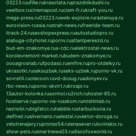
03223.ru
ufille.ru
krasotata.ru
prazdnikdushi.ru
veetbox.ru
cinemapost.ru
ciam-fr.ru
kraft-you.ru
mega-press.ru
03223.ru
web-explore.ru
rastenuya.ru
eurovision-russia.ru
strah-news.ru
freeride-team.ru
itrack-24.ru
sexshopexpress.ru
autostudiopro.ru
alabuga-cityhotel.ru
pornv.ru
atlantpereezd.ru
bud-em-znakomye.ru
a-cdc.ru
elektrostal-news.ru
korolevremont-market.ru
budem-znakomye.ru
oooagrosnab.ru
fpodaso.ru
emfire.ru
pro-otdelky.ru
ukrasotki.ru
seksuzbek.ru
seks-uzbek.ru
porno-vk.ru
sovratili.ru
olecoon.ru
vd-dosug.ru
adonyev.ru
rbc-news.ru
porno-skvirt.ru
krospr.ru
13autor-kolonka.ru
sormol.ru
2rich.ru
hostel-65.ru
hostserve.ru
porno-na-russkom.ru
mishinlab.ru
neznobi.ru
bigfatcc.ru
habble.ru
starbucksvia.ru
delfinet.ru
silvernano.ru
elestal.ru
vektor-doroga.ru
velotrenajery.ru
pronso54.ru
lenasever.ru
lovinskix.ru
show-pets.ru
smartnews03.ru
discofoxworld.ru