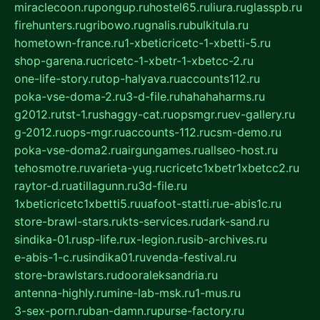
miraclecoon.ru
pongup.ru
hostel65.ru
liura.ru
glasspb.ru
firehunters.ru
gribowo.ru
gnalis.ru
bulkitula.ru
hometown-france.ru
1-xbeticricetc-1-xbetti-5.ru
shop-garena.ru
cricetc-1-xbetr-1-xbetcc-2.ru
one-life-story.ru
top-halyava.ru
accounts112.ru
poka-vse-doma-2.ru
3-d-file.ru
hahahaharms.ru
g2012.ru
tst-1.ru
shaggy-cat.ru
opsmgr.ru
ev-gallery.ru
g-2012.ru
ops-mgr.ru
accounts-112.ru
csm-demo.ru
poka-vse-doma2.ru
airgungames.ru
allseo-host.ru
tehosmotre.ru
varieta-yug.ru
cricetc1xbetr1xbetcc2.ru
raytor-d.ru
atillagunn.ru
3d-file.ru
1xbeticricetc1xbetti5.ru
uafoot-statti.ru
e-abis1c.ru
store-brawl-stars.ru
kts-services.ru
dark-sand.ru
sindika-01.ru
sp-life.ru
x-legion.ru
sib-archives.ru
e-abis-1-c.ru
sindika01.ru
venda-festival.ru
store-brawlstars.ru
dooraleksandria.ru
antenna-highly.ru
mine-lab-msk.ru
1-mus.ru
3-sex-porn.ru
ban-damn.ru
purse-factory.ru