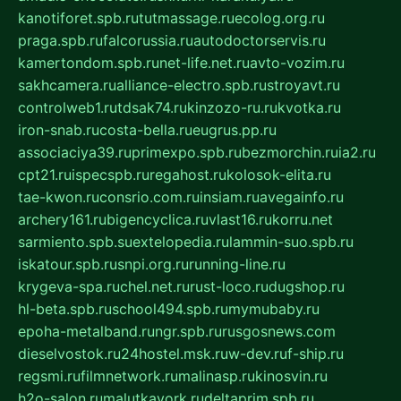
kanotiforet.spb.ru
tutmassage.ru
ecolog.org.ru
praga.spb.ru
falcorussia.ru
autodoctorservis.ru
kamertondom.spb.ru
net-life.net.ru
avto-vozim.ru
sakhcamera.ru
alliance-electro.spb.ru
stroyavt.ru
controlweb1.ru
tdsak74.ru
kinzozo-ru.ru
kvotka.ru
iron-snab.ru
costa-bella.ru
eugrus.pp.ru
associaciya39.ru
primexpo.spb.ru
bezmorchin.ru
ia2.ru
cpt21.ru
ispecspb.ru
regahost.ru
kolosok-elita.ru
tae-kwon.ru
consrio.com.ru
insiam.ru
avegainfo.ru
archery161.ru
bigencyclica.ru
vlast16.ru
korru.net
sarmiento.spb.su
extelopedia.ru
lammin-suo.spb.ru
iskatour.spb.ru
snpi.org.ru
running-line.ru
krygeva-spa.ru
chel.net.ru
rust-loco.ru
dugshop.ru
hl-beta.spb.ru
school494.spb.ru
mymubaby.ru
epoha-metalband.ru
ngr.spb.ru
rusgosnews.com
dieselvostok.ru
24hostel.msk.ru
w-dev.ru
f-ship.ru
regsmi.ru
filmnetwork.ru
malinasp.ru
kinosvin.ru
h2o-salon.ru
malutkayork.ru
deltaprim.spb.ru