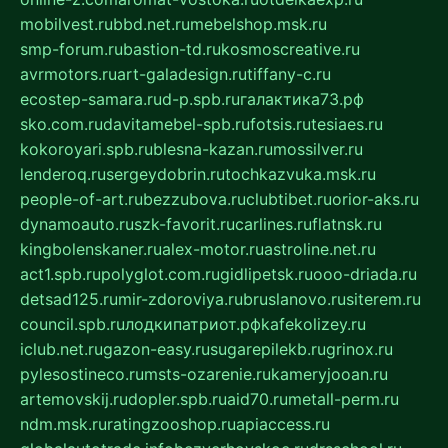
mobilvest.ru
bbd.net.ru
mebelshop.msk.ru
smp-forum.ru
bastion-td.ru
kosmoscreative.ru
avrmotors.ru
art-galadesign.ru
tiffany-c.ru
ecostep-samara.ru
d-p.spb.ru
галактика73.рф
sko.com.ru
davitamebel-spb.ru
fotsis.ru
tesiaes.ru
kokoroyari.spb.ru
blesna-kazan.ru
mossilver.ru
lenderoq.ru
sergeydobrin.ru
tochkazvuka.msk.ru
people-of-art.ru
bezzubova.ru
clubtibet.ru
orior-aks.ru
dynamoauto.ru
szk-favorit.ru
carlines.ru
flatnsk.ru
kingbolenskaner.ru
alex-motor.ru
astroline.net.ru
act1.spb.ru
polyglot.com.ru
gidlipetsk.ru
ooo-driada.ru
detsad125.ru
mir-zdoroviya.ru
bruslanovo.ru
siterem.ru
council.spb.ru
лодкипатриот.рф
kafekolizey.ru
iclub.net.ru
gazon-easy.ru
sugarepilekb.ru
grinox.ru
pylesostineco.ru
msts-ozarenie.ru
kameryjooan.ru
artemovskij.ru
dopler.spb.ru
aid70.ru
metall-perm.ru
ndm.msk.ru
ratingzooshop.ru
apiaccess.ru