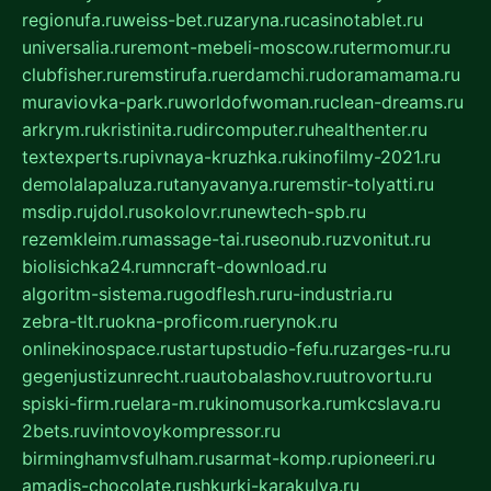
regionufa.ru
weiss-bet.ru
zaryna.ru
casinotablet.ru
universalia.ru
remont-mebeli-moscow.ru
termomur.ru
clubfisher.ru
remstirufa.ru
erdamchi.ru
doramamama.ru
muraviovka-park.ru
worldofwoman.ru
clean-dreams.ru
arkrym.ru
kristinita.ru
dircomputer.ru
healthenter.ru
textexperts.ru
pivnaya-kruzhka.ru
kinofilmy-2021.ru
demolalapaluza.ru
tanyavanya.ru
remstir-tolyatti.ru
msdip.ru
jdol.ru
sokolovr.ru
newtech-spb.ru
rezemkleim.ru
massage-tai.ru
seonub.ru
zvonitut.ru
biolisichka24.ru
mncraft-download.ru
algoritm-sistema.ru
godflesh.ru
ru-industria.ru
zebra-tlt.ru
okna-proficom.ru
erynok.ru
onlinekinospace.ru
startupstudio-fefu.ru
zarges-ru.ru
gegenjustizunrecht.ru
autobalashov.ru
utrovortu.ru
spiski-firm.ru
elara-m.ru
kinomusorka.ru
mkcslava.ru
2bets.ru
vintovoykompressor.ru
birminghamvsfulham.ru
sarmat-komp.ru
pioneeri.ru
amadis-chocolate.ru
shkurki-karakulya.ru