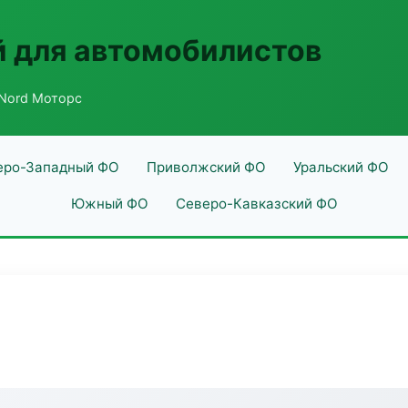
 для автомобилистов
Nord Моторс
еро-Западный ФО
Приволжский ФО
Уральский ФО
Южный ФО
Северо-Кавказский ФО
с