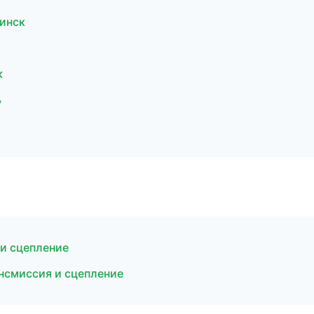
инск
к
ь
 и сцепление
нсмиссия и сцепление