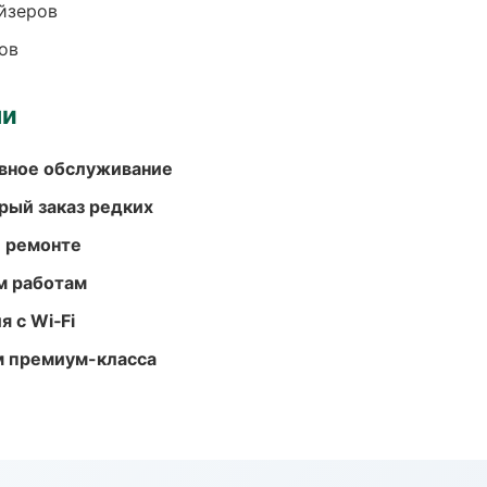
йзеров
ов
ми
вное обслуживание
рый заказ редких
и ремонте
м работам
 с Wi‑Fi
м премиум-класса