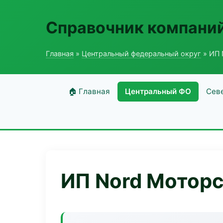
Справочник компаний
Главная
»
Центральный федеральный округ
» ИП 
🏠 Главная
Центральный ФО
Сев
ИП Nord Мотор