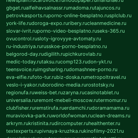
gbget.ru
alfeihavsalnassr.ru
madoma.ru
tajuncos.ru
petrovkasports.ru
porno-online-besplatno.ru
splclub.ru
york-life.ru
doroga-expo.ru
ribery.ru
cleanmedicine.ru
slovar-ivrit.ru
porno-video-besplatno.ru
seks-365.ru
ovucontrol.ru
sloty-igrovyye-avtomaty.ru
ru-industriya.ru
russkoe-porno-besplatno.ru
belgorod-day.ru
digilith.ru
pichkurovlab.ru
medic-today.ru
taksu.ru
comp123.ru
don-ykt.ru
teensvoice.ru
imgsharing.ru
domashnee-porno.ru
eva-elfie.ru
foto-tur.ru
biz-doska.ru
metropoltravel.ru
veslo-i-yakor.ru
borodino-media.ru
rostotsky.ru
regionufa.ru
weiss-bet.ru
zaryna.ru
casinotablet.ru
universalia.ru
remont-mebeli-moscow.ru
termomur.ru
clubfisher.ru
remstirufa.ru
erdamchi.ru
doramamama.ru
muraviovka-park.ru
worldofwoman.ru
clean-dreams.ru
arkrym.ru
kristinita.ru
dircomputer.ru
healthenter.ru
textexperts.ru
pivnaya-kruzhka.ru
kinofilmy-2021.ru