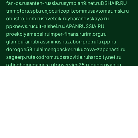
fan-cs.ru
santeh-russia.ru
symbian9.net.ru
DSHAIR.RU
tmmotors.spb.ru
xjocuricopii.com
musavtomat.msk.ru
obustrojdom.ru
sovetcik.ru
ybaranovskaya.ru
ppknews.ru
cult-alshei.ru
JAPANRUSSIA.RU
proekciyamebel.ru
imper-finans.ru
rim.org.ru
glamourai.ru
brassminus.ru
zabor-pro.ru
ftn.pp.ru
dorogoe58.ru
laimengpacker.ru
kuzova-zapchasti.ru
sageerp.ru
taxodrom.ru
dsrazvitie.ru
hardcity.net.ru
ratinghomegames.ru
topservice25.ru
gubernyan.ru
gtglasslined.ru
ii4.ru
tssport.spb.ru
andorra24.com
blackwallstreet.ru
oboimos.ru
optim-doors.com.ru
ikuch.ru
nycr.org.ru
npa21.ru
vremya-ch.spb.ru
desert000.ru
ivtorgi.ru
ifiori.ru
catalog-statei.ru
dcv.org.ru
spetsmaster174.ru
ipkameryhiseeu.ru
dum26.ru
ruspol.spb.ru
fr-opendp.ru
kam-solnyshko.ru
cheyenne-arapaho.ru
sevzapmetal.spb.ru
ted-lapidus.spb.ru
parasite-eliminator.ru
sigma-complete.ru
modernworld.ru
dama-moda.ru