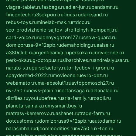
viagra-tablet.ru
fasbags.ru
adler-jun.ru
bandamn.ru
fincontech.ru
3sexporn.ru
1mus.ru
darksand.ru
rebus-toys.ru
minelab-msk.ru
rtdco.ru
seo-prodvizhenie-sajtov-stroitelnyh-kompanij.ru
card-voice.ru
rulonnyygazon177.ru
snow-guard.ru
domizbrusa-9x12spb.ru
demaholding.ru
aalse.ru
a380club.ru
argentinamia.ru
perkoka.ru
movie-one.ru
perk-oka.ru
g-octopus.ru
sibarchives.ru
andreislyusar.ru
naruto-x.ru
pursefactory.ru
tor-lyubov-i-grom.ru
spayderhed-2022.ru
movieone.ru
evro-dez.ru
webamator.ru
ma-absolut1.ru
avtopomosch27.ru
nv-750.ru
news-plain.ru
nertansaga.ru
delanalad.ru
dizfiles.ru
youtubefree.ru
aria-family.ru
roadli.ru
planeta-samara.ru
mysmartbuy.ru
matrasy-kemerovo.ru
ashanet.ru
trade-farm.ru
dotcustoms.ru
domizbrusa9x12spb.ru
autodamp.ru
narasimha.ru
djcommodities.ru
nv750.ru
x-ton.ru
newsplain.ru
cardvoice.ru
modopaper.ru
manunae.ru