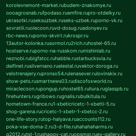
korolevremont-market.ru
budem-znakomye.ru
oooagrosnab.ru
fpodaso.ru
emfire.ru
pro-otdelky.ru
ukrasotki.ru
seksuzbek.ru
seks-uzbek.ru
porno-vk.ru
sovratili.ru
olecoon.ru
vd-dosug.ru
adonyev.ru
rbc-news.ru
porno-skvirt.ru
krospr.ru
13autor-kolonka.ru
sormol.ru
2rich.ru
hostel-65.ru
hostserve.ru
porno-na-russkom.ru
mishinlab.ru
neznobi.ru
bigfatcc.ru
habble.ru
starbucksvia.ru
delfinet.ru
silvernano.ru
elestal.ru
vektor-doroga.ru
velotrenajery.ru
pronso54.ru
lenasever.ru
lovinskix.ru
show-pets.ru
smartnews03.ru
discofoxworld.ru
miraclecoon.ru
pongup.ru
hostel65.ru
liura.ru
glasspb.ru
firehunters.ru
gribowo.ru
gnalis.ru
bulkitula.ru
hometown-france.ru
1-xbeticricetc-1-xbetti-5.ru
shop-garena.ru
cricetc-1-xbetr-1-xbetcc-2.ru
one-life-story.ru
top-halyava.ru
accounts112.ru
poka-vse-doma-2.ru
3-d-file.ru
hahahaharms.ru
g2012.ru
tst-1.ru
shaggy-cat.ru
opsmgr.ru
ev-gallery.ru