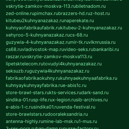
vskrytie-zamkov-moskva-113.ru
biletnadom.ru
zed-online.ru
pimchax.ru
brazzers-hd.ru
z-host.ru
kitubeu2kuhnyanazakaz.ru
naperekate.ru
kuhnyaofabrikaufabrik.ru
kitubeu-2-kuhnyanazakaz.ru
xehyroo-5-kuhnyanazakaz.ru
cs-68.ru
guzywia-4-kuhnyanazakaz.ru
mir-tk.ru
vlknrussia.ru
cs68.ru
vladivostok-map.ru
video-seks.ru
bankaribi.ru
raszar.ru
vskrytie-zamkov-moskva113.ru
lipetsktelecom.ru
tovudyi4kuhnyanazakaz.ru
seksuzb.ru
guzywia4kuhnyanazakaz.ru
fabrikaofabrikaokuhny.ru
kuhnyaekuhnyaafabrika.ru
kuhnyaykuhnyayfabrika.ru
e-abis1c.ru
store-brawl-stars.ru
kts-services.ru
dark-sand.ru
sindika-01.ru
sp-life.ru
x-legion.ru
sib-archives.ru
e-abis-1-c.ru
sindika01.ru
venda-festival.ru
store-brawlstars.ru
dooraleksandria.ru
antenna-highly.ru
mine-lab-msk.ru
1-mus.ru
3-sex-porn.ru
ban-damn.ru
purse-factory.ru