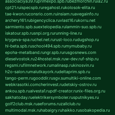
associaciya39.ru
primexpo.spb.ru
bezmorchin.ru
ia2.ru
cpt21.ru
ispecspb.ru
regahost.ru
kolosok-elita.ru
tae-kwon.ru
consrio.com.ru
insiam.ru
avegainfo.ru
archery161.ru
bigencyclica.ru
vlast16.ru
korru.net
sarmiento.spb.su
extelopedia.ru
lammin-suo.spb.ru
iskatour.spb.ru
snpi.org.ru
running-line.ru
krygeva-spa.ru
chel.net.ru
rust-loco.ru
dugshop.ru
hl-beta.spb.ru
school494.spb.ru
mymubaby.ru
epoha-metalband.ru
ngr.spb.ru
rusgosnews.com
dieselvostok.ru
24hostel.msk.ru
w-dev.ru
f-ship.ru
regsmi.ru
filmnetwork.ru
malinasp.ru
kinosvin.ru
h2o-salon.ru
malutkayork.ru
deltaprim.spb.ru
tango-perm.ru
gooddir.ru
sgv.su
multiki-online.com
webkrasotki.com
cherinvest.ru
detskiy-ostrov.ru
ankou.spb.ru
alvesta1.ru
pdf-creator.ru
nix-files.org.ru
sakhatoday.ru
elektrikersymboler.ru
sputnikyes.ru
golf2club.msk.ru
aeforums.ru
zallclub.ru
multimodal.msk.ru
habaigry.ru
haikko.ru
sobakopedia.ru