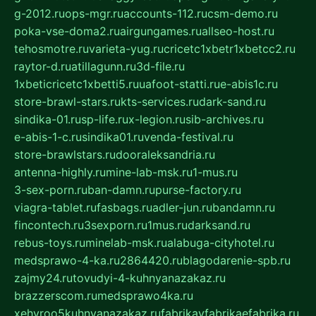
g-2012.ru
ops-mgr.ru
accounts-112.ru
csm-demo.ru
poka-vse-doma2.ru
airgungames.ru
allseo-host.ru
tehosmotre.ru
varieta-yug.ru
cricetc1xbetr1xbetcc2.ru
raytor-d.ru
atillagunn.ru
3d-file.ru
1xbeticricetc1xbetti5.ru
uafoot-statti.ru
e-abis1c.ru
store-brawl-stars.ru
kts-services.ru
dark-sand.ru
sindika-01.ru
sp-life.ru
x-legion.ru
sib-archives.ru
e-abis-1-c.ru
sindika01.ru
venda-festival.ru
store-brawlstars.ru
dooraleksandria.ru
antenna-highly.ru
mine-lab-msk.ru
1-mus.ru
3-sex-porn.ru
ban-damn.ru
purse-factory.ru
viagra-tablet.ru
fasbags.ru
adler-jun.ru
bandamn.ru
fincontech.ru
3sexporn.ru
1mus.ru
darksand.ru
rebus-toys.ru
minelab-msk.ru
alabuga-cityhotel.ru
medsprawo-4-ka.ru
2864420.ru
blagodarenie-spb.ru
zajmy24.ru
tovudyi-4-kuhnyanazakaz.ru
brazzerscom.ru
medsprawo4ka.ru
xehyroo5kuhnyanazakaz.ru
fabrikayfabrikaefabrika.ru