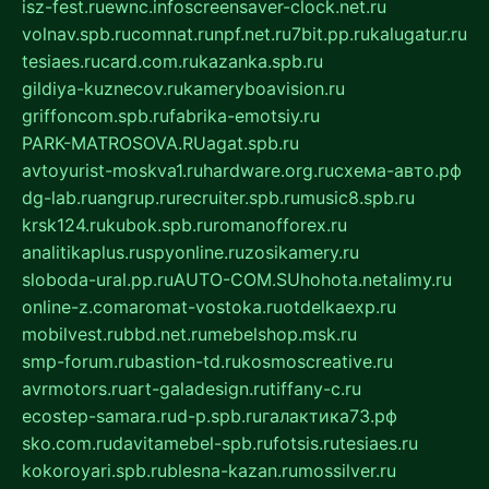
isz-fest.ru
ewnc.info
screensaver-clock.net.ru
volnav.spb.ru
comnat.ru
npf.net.ru
7bit.pp.ru
kalugatur.ru
tesiaes.ru
card.com.ru
kazanka.spb.ru
gildiya-kuznecov.ru
kameryboavision.ru
griffoncom.spb.ru
fabrika-emotsiy.ru
PARK-MATROSOVA.RU
agat.spb.ru
avtoyurist-moskva1.ru
hardware.org.ru
схема-авто.рф
dg-lab.ru
angrup.ru
recruiter.spb.ru
music8.spb.ru
krsk124.ru
kubok.spb.ru
romanofforex.ru
analitikaplus.ru
spyonline.ru
zosikamery.ru
sloboda-ural.pp.ru
AUTO-COM.SU
hohota.net
alimy.ru
online-z.com
aromat-vostoka.ru
otdelkaexp.ru
mobilvest.ru
bbd.net.ru
mebelshop.msk.ru
smp-forum.ru
bastion-td.ru
kosmoscreative.ru
avrmotors.ru
art-galadesign.ru
tiffany-c.ru
ecostep-samara.ru
d-p.spb.ru
галактика73.рф
sko.com.ru
davitamebel-spb.ru
fotsis.ru
tesiaes.ru
kokoroyari.spb.ru
blesna-kazan.ru
mossilver.ru