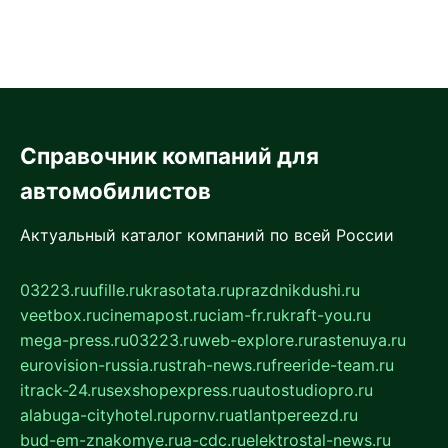
Справочник компаний для
автомобилистов
Актуальный каталог компаний по всей России
03223.ru
ufille.ru
krasotata.ru
prazdnikdushi.ru
veetbox.ru
cinemapost.ru
ciam-fr.ru
kraft-you.ru
mega-press.ru
03223.ru
web-explore.ru
rastenuya.ru
eurovision-russia.ru
strah-news.ru
freeride-team.ru
itrack-24.ru
sexshopexpress.ru
autostudiopro.ru
alabuga-cityhotel.ru
pornv.ru
atlantpereezd.ru
bud-em-znakomye.ru
a-cdc.ru
elektrostal-news.ru