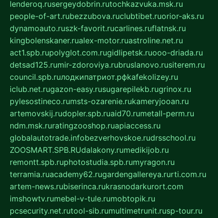
lenderoq.ru
sergeydobrin.ru
tochkazvuka.msk.ru
people-of-art.ru
bezzubova.ru
clubtibet.ru
orior-aks.ru
dynamoauto.ru
szk-favorit.ru
carlines.ru
flatnsk.ru
kingbolenskaner.ru
alex-motor.ru
astroline.net.ru
act1.spb.ru
polyglot.com.ru
gidlipetsk.ru
ooo-driada.ru
detsad125.ru
mir-zdoroviya.ru
bruslanovo.ru
siterem.ru
council.spb.ru
лодкипатриот.рф
kafekolizey.ru
iclub.net.ru
gazon-easy.ru
sugarepilekb.ru
grinox.ru
pylesostineco.ru
msts-ozarenie.ru
kameryjooan.ru
artemovskij.ru
dopler.spb.ru
aid70.ru
metall-perm.ru
ndm.msk.ru
ratingzooshop.ru
apiaccess.ru
globalautotrade.info
bezverhovskoe.ru
drsschool.ru
ZOOSMART.SPB.RU
dalakony.ru
medikijob.ru
remontt.spb.ru
photostudia.spb.ru
myragon.ru
terramia.ru
academy62.ru
gardengallereya.ru
rti.com.ru
artem-news.ru
biserinca.ru
krasnodarkurort.com
imshowtv.ru
mebel-v-tule.ru
mobtopik.ru
pcsecurity.net.ru
tool-sib.ru
multimetrunit.ru
sp-tour.ru