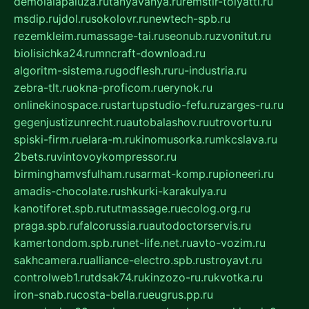
demolalapaluza.ru
tanyavanya.ru
remstir-tolyatti.ru
msdip.ru
jdol.ru
sokolovr.ru
newtech-spb.ru
rezemkleim.ru
massage-tai.ru
seonub.ru
zvonitut.ru
biolisichka24.ru
mncraft-download.ru
algoritm-sistema.ru
godflesh.ru
ru-industria.ru
zebra-tlt.ru
okna-proficom.ru
erynok.ru
onlinekinospace.ru
startupstudio-fefu.ru
zarges-ru.ru
gegenjustizunrecht.ru
autobalashov.ru
utrovortu.ru
spiski-firm.ru
elara-m.ru
kinomusorka.ru
mkcslava.ru
2bets.ru
vintovoykompressor.ru
birminghamvsfulham.ru
sarmat-komp.ru
pioneeri.ru
amadis-chocolate.ru
shkurki-karakulya.ru
kanotiforet.spb.ru
tutmassage.ru
ecolog.org.ru
praga.spb.ru
falcorussia.ru
autodoctorservis.ru
kamertondom.spb.ru
net-life.net.ru
avto-vozim.ru
sakhcamera.ru
alliance-electro.spb.ru
stroyavt.ru
controlweb1.ru
tdsak74.ru
kinzozo-ru.ru
kvotka.ru
iron-snab.ru
costa-bella.ru
eugrus.pp.ru