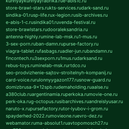
kuhnyaykuhnyayfabrika.ru
e-abis1c.ru
store-brawl-stars.ru
kts-services.ru
dark-sand.ru
sindika-01.ru
sp-life.ru
x-legion.ru
sib-archives.ru
e-abis-1-c.ru
sindika01.ru
venda-festival.ru
store-brawlstars.ru
dooraleksandria.ru
antenna-highly.ru
mine-lab-msk.ru
1-mus.ru
3-sex-porn.ru
ban-damn.ru
purse-factory.ru
viagra-tablet.ru
fasbags.ru
adler-jun.ru
bandamn.ru
fincontech.ru
3sexporn.ru
1mus.ru
darksand.ru
rebus-toys.ru
minelab-msk.ru
rtdco.ru
seo-prodvizhenie-sajtov-stroitelnyh-kompanij.ru
card-voice.ru
rulonnyygazon177.ru
snow-guard.ru
domizbrusa-9x12spb.ru
demaholding.ru
aalse.ru
a380club.ru
argentinamia.ru
perkoka.ru
movie-one.ru
perk-oka.ru
g-octopus.ru
sibarchives.ru
andreislyusar.ru
naruto-x.ru
pursefactory.ru
tor-lyubov-i-grom.ru
spayderhed-2022.ru
movieone.ru
evro-dez.ru
webamator.ru
ma-absolut1.ru
avtopomosch27.ru