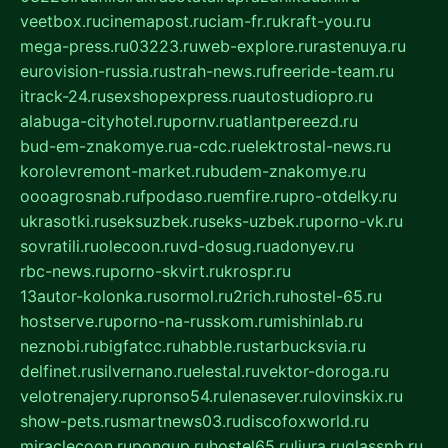
veetbox.ru
cinemapost.ru
ciam-fr.ru
kraft-you.ru
mega-press.ru
03223.ru
web-explore.ru
rastenuya.ru
eurovision-russia.ru
strah-news.ru
freeride-team.ru
itrack-24.ru
sexshopexpress.ru
autostudiopro.ru
alabuga-cityhotel.ru
pornv.ru
atlantpereezd.ru
bud-em-znakomye.ru
a-cdc.ru
elektrostal-news.ru
korolevremont-market.ru
budem-znakomye.ru
oooagrosnab.ru
fpodaso.ru
emfire.ru
pro-otdelky.ru
ukrasotki.ru
seksuzbek.ru
seks-uzbek.ru
porno-vk.ru
sovratili.ru
olecoon.ru
vd-dosug.ru
adonyev.ru
rbc-news.ru
porno-skvirt.ru
krospr.ru
13autor-kolonka.ru
sormol.ru
2rich.ru
hostel-65.ru
hostserve.ru
porno-na-russkom.ru
mishinlab.ru
neznobi.ru
bigfatcc.ru
habble.ru
starbucksvia.ru
delfinet.ru
silvernano.ru
elestal.ru
vektor-doroga.ru
velotrenajery.ru
pronso54.ru
lenasever.ru
lovinskix.ru
show-pets.ru
smartnews03.ru
discofoxworld.ru
miraclecoon.ru
pongup.ru
hostel65.ru
liura.ru
glasspb.ru