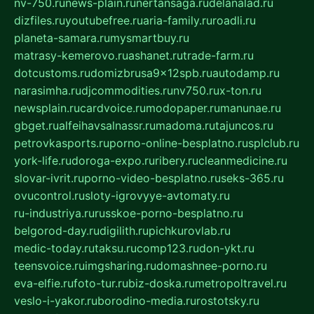
nv-750.ru
news-plain.ru
nertansaga.ru
delanalad.ru
dizfiles.ru
youtubefree.ru
aria-family.ru
roadli.ru
planeta-samara.ru
mysmartbuy.ru
matrasy-kemerovo.ru
ashanet.ru
trade-farm.ru
dotcustoms.ru
domizbrusa9x12spb.ru
autodamp.ru
narasimha.ru
djcommodities.ru
nv750.ru
x-ton.ru
newsplain.ru
cardvoice.ru
modopaper.ru
manunae.ru
gbget.ru
alfeihavsalnassr.ru
madoma.ru
tajuncos.ru
petrovkasports.ru
porno-online-besplatno.ru
splclub.ru
york-life.ru
doroga-expo.ru
ribery.ru
cleanmedicine.ru
slovar-ivrit.ru
porno-video-besplatno.ru
seks-365.ru
ovucontrol.ru
sloty-igrovyye-avtomaty.ru
ru-industriya.ru
russkoe-porno-besplatno.ru
belgorod-day.ru
digilith.ru
pichkurovlab.ru
medic-today.ru
taksu.ru
comp123.ru
don-ykt.ru
teensvoice.ru
imgsharing.ru
domashnee-porno.ru
eva-elfie.ru
foto-tur.ru
biz-doska.ru
metropoltravel.ru
veslo-i-yakor.ru
borodino-media.ru
rostotsky.ru