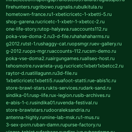
firehunters.ru
gribowo.ru
gnalis.ru
bulkitula.ru
hometown-france.ru
1-xbeticricetc-1-xbetti-5.ru
shop-garena.ru
cricetc-1-xbetr-1-xbetcc-2.ru
one-life-story.ru
top-halyava.ru
accounts112.ru
poka-vse-doma-2.ru
3-d-file.ru
hahahaharms.ru
g2012.ru
tst-1.ru
shaggy-cat.ru
opsmgr.ru
ev-gallery.ru
g-2012.ru
ops-mgr.ru
accounts-112.ru
csm-demo.ru
poka-vse-doma2.ru
airgungames.ru
allseo-host.ru
tehosmotre.ru
varieta-yug.ru
cricetc1xbetr1xbetcc2.ru
raytor-d.ru
atillagunn.ru
3d-file.ru
1xbeticricetc1xbetti5.ru
uafoot-statti.ru
e-abis1c.ru
store-brawl-stars.ru
kts-services.ru
dark-sand.ru
sindika-01.ru
sp-life.ru
x-legion.ru
sib-archives.ru
e-abis-1-c.ru
sindika01.ru
venda-festival.ru
store-brawlstars.ru
dooraleksandria.ru
antenna-highly.ru
mine-lab-msk.ru
1-mus.ru
3-sex-porn.ru
ban-damn.ru
purse-factory.ru