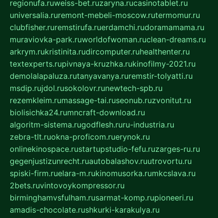
regionufa.ru
weiss-bet.ru
zaryna.ru
casinotablet.ru
universalia.ru
remont-mebeli-moscow.ru
termomur.ru
clubfisher.ru
remstirufa.ru
erdamchi.ru
doramamama.ru
muraviovka-park.ru
worldofwoman.ru
clean-dreams.ru
arkrym.ru
kristinita.ru
dircomputer.ru
healthenter.ru
textexperts.ru
pivnaya-kruzhka.ru
kinofilmy-2021.ru
demolalapaluza.ru
tanyavanya.ru
remstir-tolyatti.ru
msdip.ru
jdol.ru
sokolovr.ru
newtech-spb.ru
rezemkleim.ru
massage-tai.ru
seonub.ru
zvonitut.ru
biolisichka24.ru
mncraft-download.ru
algoritm-sistema.ru
godflesh.ru
ru-industria.ru
zebra-tlt.ru
okna-proficom.ru
erynok.ru
onlinekinospace.ru
startupstudio-fefu.ru
zarges-ru.ru
gegenjustizunrecht.ru
autobalashov.ru
utrovortu.ru
spiski-firm.ru
elara-m.ru
kinomusorka.ru
mkcslava.ru
2bets.ru
vintovoykompressor.ru
birminghamvsfulham.ru
sarmat-komp.ru
pioneeri.ru
amadis-chocolate.ru
shkurki-karakulya.ru