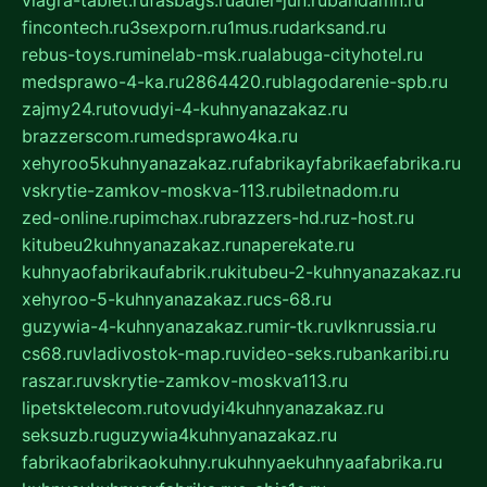
viagra-tablet.ru
fasbags.ru
adler-jun.ru
bandamn.ru
fincontech.ru
3sexporn.ru
1mus.ru
darksand.ru
rebus-toys.ru
minelab-msk.ru
alabuga-cityhotel.ru
medsprawo-4-ka.ru
2864420.ru
blagodarenie-spb.ru
zajmy24.ru
tovudyi-4-kuhnyanazakaz.ru
brazzerscom.ru
medsprawo4ka.ru
xehyroo5kuhnyanazakaz.ru
fabrikayfabrikaefabrika.ru
vskrytie-zamkov-moskva-113.ru
biletnadom.ru
zed-online.ru
pimchax.ru
brazzers-hd.ru
z-host.ru
kitubeu2kuhnyanazakaz.ru
naperekate.ru
kuhnyaofabrikaufabrik.ru
kitubeu-2-kuhnyanazakaz.ru
xehyroo-5-kuhnyanazakaz.ru
cs-68.ru
guzywia-4-kuhnyanazakaz.ru
mir-tk.ru
vlknrussia.ru
cs68.ru
vladivostok-map.ru
video-seks.ru
bankaribi.ru
raszar.ru
vskrytie-zamkov-moskva113.ru
lipetsktelecom.ru
tovudyi4kuhnyanazakaz.ru
seksuzb.ru
guzywia4kuhnyanazakaz.ru
fabrikaofabrikaokuhny.ru
kuhnyaekuhnyaafabrika.ru