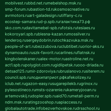
mobilvest.ru
bbd.net.ru
mebelshop.msk.ru
smp-forum.ru
bastion-td.ru
kosmoscreative.ru
avrmotors.ru
art-galadesign.ru
tiffany-c.ru
ecostep-samara.ru
d-p.spb.ru
галактика73.рф
sko.com.ru
davitamebel-spb.ru
fotsis.ru
tesiaes.ru
kokoroyari.spb.ru
blesna-kazan.ru
mossilver.ru
lenderoq.ru
sergeydobrin.ru
tochkazvuka.msk.ru
people-of-art.ru
bezzubova.ru
clubtibet.ru
orior-aks.ru
dynamoauto.ru
szk-favorit.ru
carlines.ru
flatnsk.ru
kingbolenskaner.ru
alex-motor.ru
astroline.net.ru
act1.spb.ru
polyglot.com.ru
gidlipetsk.ru
ooo-driada.ru
detsad125.ru
mir-zdoroviya.ru
bruslanovo.ru
siterem.ru
council.spb.ru
лодкипатриот.рф
kafekolizey.ru
iclub.net.ru
gazon-easy.ru
sugarepilekb.ru
grinox.ru
pylesostineco.ru
msts-ozarenie.ru
kameryjooan.ru
artemovskij.ru
dopler.spb.ru
aid70.ru
metall-perm.ru
ndm.msk.ru
ratingzooshop.ru
apiaccess.ru
globalautotrade.info
bezverhovskoe.ru
drsschool.ru