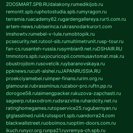
ZOOSMART.SPB.RU
dalakony.ru
medikijob.ru
remontt.spb.ru
photostudia.spb.ru
myragon.ru
terramia.ru
academy62.ru
gardengallereya.ru
rti.com.ru
artem-news.ru
biserinca.ru
krasnodarkurort.com
imshowtv.ru
mebel-v-tule.ru
mobtopik.ru
pcsecurity.net.ru
tool-sib.ru
multimetrunit.ru
sp-tour.ru
fan-cs.ru
santeh-russia.ru
symbian9.net.ru
DSHAIR.RU
tmmotors.spb.ru
xjocuricopii.com
musavtomat.msk.ru
obustrojdom.ru
sovetcik.ru
ybaranovskaya.ru
ppknews.ru
cult-alshei.ru
JAPANRUSSIA.RU
proekciyamebel.ru
imper-finans.ru
rim.org.ru
glamourai.ru
brassminus.ru
zabor-pro.ru
ftn.pp.ru
dorogoe58.ru
laimengpacker.ru
kuzova-zapchasti.ru
sageerp.ru
taxodrom.ru
dsrazvitie.ru
hardcity.net.ru
ratinghomegames.ru
topservice25.ru
gubernyan.ru
gtglasslined.ru
ii4.ru
tssport.spb.ru
andorra24.com
blackwallstreet.ru
oboimos.ru
optim-doors.com.ru
ikuch.ru
nycr.org.ru
npa21.ru
vremya-ch.spb.ru