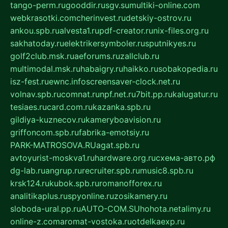
tango-perm.ru
gooddir.ru
sgv.su
multiki-online.com
webkrasotki.com
cherinvest.ru
detskiy-ostrov.ru
ankou.spb.ru
alvesta1.ru
pdf-creator.ru
nix-files.org.ru
sakhatoday.ru
elektrikersymboler.ru
sputnikyes.ru
golf2club.msk.ru
aeforums.ru
zallclub.ru
multimodal.msk.ru
habaigry.ru
haikko.ru
sobakopedia.ru
isz-fest.ru
ewnc.info
screensaver-clock.net.ru
volnav.spb.ru
comnat.ru
npf.net.ru
7bit.pp.ru
kalugatur.ru
tesiaes.ru
card.com.ru
kazanka.spb.ru
gildiya-kuznecov.ru
kameryboavision.ru
griffoncom.spb.ru
fabrika-emotsiy.ru
PARK-MATROSOVA.RU
agat.spb.ru
avtoyurist-moskva1.ru
hardware.org.ru
схема-авто.рф
dg-lab.ru
angrup.ru
recruiter.spb.ru
music8.spb.ru
krsk124.ru
kubok.spb.ru
romanofforex.ru
analitikaplus.ru
spyonline.ru
zosikamery.ru
sloboda-ural.pp.ru
AUTO-COM.SU
hohota.net
alimy.ru
online-z.com
aromat-vostoka.ru
otdelkaexp.ru