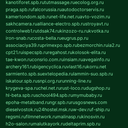
kanotiforet.spb.ru
tutmassage.ru
ecolog.org.ru
praga.spb.ru
falcorussia.ru
autodoctorservis.ru
kamertondom.spb.ru
net-life.net.ru
avto-vozim.ru
sakhcamera.ru
alliance-electro.spb.ru
stroyavt.ru
controlweb1.ru
tdsak74.ru
kinzozo-ru.ru
kvotka.ru
iron-snab.ru
costa-bella.ru
eugrus.pp.ru
associaciya39.ru
primexpo.spb.ru
bezmorchin.ru
ia2.ru
cpt21.ru
ispecspb.ru
regahost.ru
kolosok-elita.ru
tae-kwon.ru
consrio.com.ru
insiam.ru
avegainfo.ru
archery161.ru
bigencyclica.ru
vlast16.ru
korru.net
sarmiento.spb.su
extelopedia.ru
lammin-suo.spb.ru
iskatour.spb.ru
snpi.org.ru
running-line.ru
krygeva-spa.ru
chel.net.ru
rust-loco.ru
dugshop.ru
hl-beta.spb.ru
school494.spb.ru
mymubaby.ru
epoha-metalband.ru
ngr.spb.ru
rusgosnews.com
dieselvostok.ru
24hostel.msk.ru
w-dev.ru
f-ship.ru
regsmi.ru
filmnetwork.ru
malinasp.ru
kinosvin.ru
h2o-salon.ru
malutkayork.ru
deltaprim.spb.ru