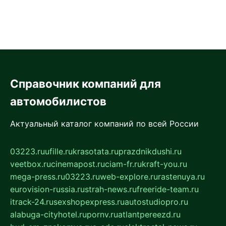
Справочник компаний для
автомобилистов
Актуальный каталог компаний по всей России
03223.ru
ufille.ru
krasotata.ru
prazdnikdushi.ru
veetbox.ru
cinemapost.ru
ciam-fr.ru
kraft-you.ru
mega-press.ru
03223.ru
web-explore.ru
rastenuya.ru
eurovision-russia.ru
strah-news.ru
freeride-team.ru
itrack-24.ru
sexshopexpress.ru
autostudiopro.ru
alabuga-cityhotel.ru
pornv.ru
atlantpereezd.ru