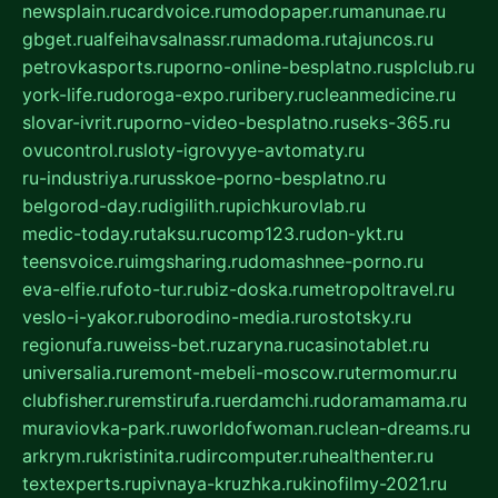
newsplain.ru
cardvoice.ru
modopaper.ru
manunae.ru
gbget.ru
alfeihavsalnassr.ru
madoma.ru
tajuncos.ru
petrovkasports.ru
porno-online-besplatno.ru
splclub.ru
york-life.ru
doroga-expo.ru
ribery.ru
cleanmedicine.ru
slovar-ivrit.ru
porno-video-besplatno.ru
seks-365.ru
ovucontrol.ru
sloty-igrovyye-avtomaty.ru
ru-industriya.ru
russkoe-porno-besplatno.ru
belgorod-day.ru
digilith.ru
pichkurovlab.ru
medic-today.ru
taksu.ru
comp123.ru
don-ykt.ru
teensvoice.ru
imgsharing.ru
domashnee-porno.ru
eva-elfie.ru
foto-tur.ru
biz-doska.ru
metropoltravel.ru
veslo-i-yakor.ru
borodino-media.ru
rostotsky.ru
regionufa.ru
weiss-bet.ru
zaryna.ru
casinotablet.ru
universalia.ru
remont-mebeli-moscow.ru
termomur.ru
clubfisher.ru
remstirufa.ru
erdamchi.ru
doramamama.ru
muraviovka-park.ru
worldofwoman.ru
clean-dreams.ru
arkrym.ru
kristinita.ru
dircomputer.ru
healthenter.ru
textexperts.ru
pivnaya-kruzhka.ru
kinofilmy-2021.ru