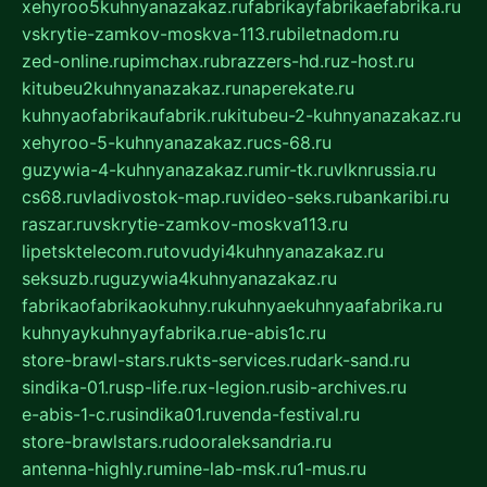
xehyroo5kuhnyanazakaz.ru
fabrikayfabrikaefabrika.ru
vskrytie-zamkov-moskva-113.ru
biletnadom.ru
zed-online.ru
pimchax.ru
brazzers-hd.ru
z-host.ru
kitubeu2kuhnyanazakaz.ru
naperekate.ru
kuhnyaofabrikaufabrik.ru
kitubeu-2-kuhnyanazakaz.ru
xehyroo-5-kuhnyanazakaz.ru
cs-68.ru
guzywia-4-kuhnyanazakaz.ru
mir-tk.ru
vlknrussia.ru
cs68.ru
vladivostok-map.ru
video-seks.ru
bankaribi.ru
raszar.ru
vskrytie-zamkov-moskva113.ru
lipetsktelecom.ru
tovudyi4kuhnyanazakaz.ru
seksuzb.ru
guzywia4kuhnyanazakaz.ru
fabrikaofabrikaokuhny.ru
kuhnyaekuhnyaafabrika.ru
kuhnyaykuhnyayfabrika.ru
e-abis1c.ru
store-brawl-stars.ru
kts-services.ru
dark-sand.ru
sindika-01.ru
sp-life.ru
x-legion.ru
sib-archives.ru
e-abis-1-c.ru
sindika01.ru
venda-festival.ru
store-brawlstars.ru
dooraleksandria.ru
antenna-highly.ru
mine-lab-msk.ru
1-mus.ru