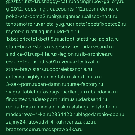
g2012.ru
tst-1.ru
shaggy-cat.ru
opsmgr.ru
ev-gallery.ru
g-2012.ru
ops-mgr.ru
accounts-112.ru
csm-demo.ru
poka-vse-doma2.ru
airgungames.ru
allseo-host.ru
tehosmotre.ru
varieta-yug.ru
cricetc1xbetr1xbetcc2.ru
raytor-d.ru
atillagunn.ru
3d-file.ru
1xbeticricetc1xbetti5.ru
uafoot-statti.ru
e-abis1c.ru
store-brawl-stars.ru
kts-services.ru
dark-sand.ru
sindika-01.ru
sp-life.ru
x-legion.ru
sib-archives.ru
e-abis-1-c.ru
sindika01.ru
venda-festival.ru
store-brawlstars.ru
dooraleksandria.ru
antenna-highly.ru
mine-lab-msk.ru
1-mus.ru
3-sex-porn.ru
ban-damn.ru
purse-factory.ru
viagra-tablet.ru
fasbags.ru
adler-jun.ru
bandamn.ru
fincontech.ru
3sexporn.ru
1mus.ru
darksand.ru
rebus-toys.ru
minelab-msk.ru
alabuga-cityhotel.ru
medsprawo-4-ka.ru
2864420.ru
blagodarenie-spb.ru
zajmy24.ru
tovudyi-4-kuhnyanazakaz.ru
brazzerscom.ru
medsprawo4ka.ru