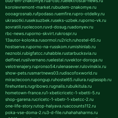
bud-em-znakomye.ru
a-cdc.ru
elektrostal-news.ru
korolevremont-market.ru
budem-znakomye.ru
oooagrosnab.ru
fpodaso.ru
emfire.ru
pro-otdelky.ru
ukrasotki.ru
seksuzbek.ru
seks-uzbek.ru
porno-vk.ru
sovratili.ru
olecoon.ru
vd-dosug.ru
adonyev.ru
rbc-news.ru
porno-skvirt.ru
krospr.ru
13autor-kolonka.ru
sormol.ru
2rich.ru
hostel-65.ru
hostserve.ru
porno-na-russkom.ru
mishinlab.ru
neznobi.ru
bigfatcc.ru
habble.ru
starbucksvia.ru
delfinet.ru
silvernano.ru
elestal.ru
vektor-doroga.ru
velotrenajery.ru
pronso54.ru
lenasever.ru
lovinskix.ru
show-pets.ru
smartnews03.ru
discofoxworld.ru
miraclecoon.ru
pongup.ru
hostel65.ru
liura.ru
glasspb.ru
firehunters.ru
gribowo.ru
gnalis.ru
bulkitula.ru
hometown-france.ru
1-xbeticricetc-1-xbetti-5.ru
shop-garena.ru
cricetc-1-xbetr-1-xbetcc-2.ru
one-life-story.ru
top-halyava.ru
accounts112.ru
poka-vse-doma-2.ru
3-d-file.ru
hahahaharms.ru