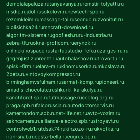
demolalapaluza.ru
tanyavanya.ru
remstir-tolyatti.ru
msdip.ru
jdol.ru
sokolovr.ru
newtech-spb.ru
rezemkleim.ru
massage-tai.ru
seonub.ru
zvonitut.ru
biolisichka24.ru
mncraft-download.ru
algoritm-sistema.ru
godflesh.ru
ru-industria.ru
zebra-tlt.ru
okna-proficom.ru
erynok.ru
onlinekinospace.ru
startupstudio-fefu.ru
zarges-ru.ru
gegenjustizunrecht.ru
autobalashov.ru
utrovortu.ru
spiski-firm.ru
elara-m.ru
kinomusorka.ru
mkcslava.ru
2bets.ru
vintovoykompressor.ru
birminghamvsfulham.ru
sarmat-komp.ru
pioneeri.ru
amadis-chocolate.ru
shkurki-karakulya.ru
kanotiforet.spb.ru
tutmassage.ru
ecolog.org.ru
praga.spb.ru
falcorussia.ru
autodoctorservis.ru
kamertondom.spb.ru
net-life.net.ru
avto-vozim.ru
sakhcamera.ru
alliance-electro.spb.ru
stroyavt.ru
controlweb1.ru
tdsak74.ru
kinzozo-ru.ru
kvotka.ru
iron-snab.ru
costa-bella.ru
eugrus.pp.ru