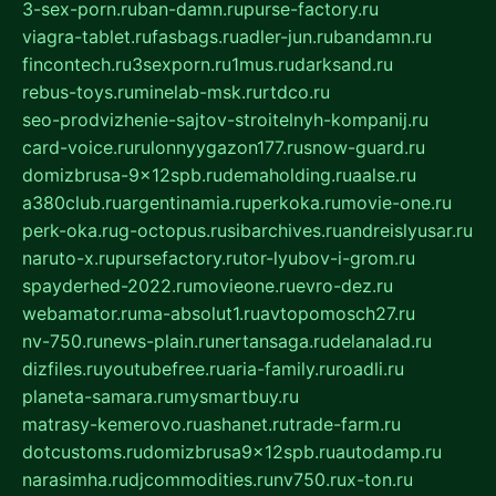
3-sex-porn.ru
ban-damn.ru
purse-factory.ru
viagra-tablet.ru
fasbags.ru
adler-jun.ru
bandamn.ru
fincontech.ru
3sexporn.ru
1mus.ru
darksand.ru
rebus-toys.ru
minelab-msk.ru
rtdco.ru
seo-prodvizhenie-sajtov-stroitelnyh-kompanij.ru
card-voice.ru
rulonnyygazon177.ru
snow-guard.ru
domizbrusa-9x12spb.ru
demaholding.ru
aalse.ru
a380club.ru
argentinamia.ru
perkoka.ru
movie-one.ru
perk-oka.ru
g-octopus.ru
sibarchives.ru
andreislyusar.ru
naruto-x.ru
pursefactory.ru
tor-lyubov-i-grom.ru
spayderhed-2022.ru
movieone.ru
evro-dez.ru
webamator.ru
ma-absolut1.ru
avtopomosch27.ru
nv-750.ru
news-plain.ru
nertansaga.ru
delanalad.ru
dizfiles.ru
youtubefree.ru
aria-family.ru
roadli.ru
planeta-samara.ru
mysmartbuy.ru
matrasy-kemerovo.ru
ashanet.ru
trade-farm.ru
dotcustoms.ru
domizbrusa9x12spb.ru
autodamp.ru
narasimha.ru
djcommodities.ru
nv750.ru
x-ton.ru