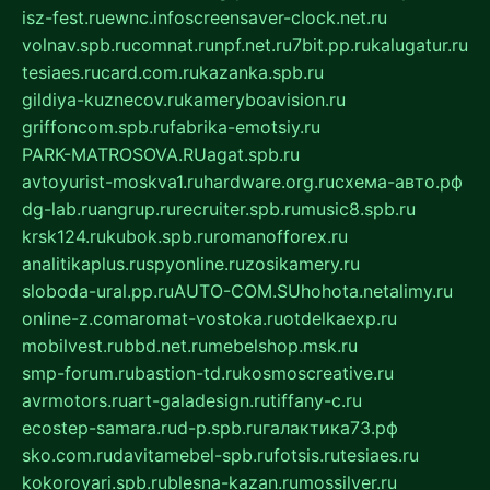
isz-fest.ru
ewnc.info
screensaver-clock.net.ru
volnav.spb.ru
comnat.ru
npf.net.ru
7bit.pp.ru
kalugatur.ru
tesiaes.ru
card.com.ru
kazanka.spb.ru
gildiya-kuznecov.ru
kameryboavision.ru
griffoncom.spb.ru
fabrika-emotsiy.ru
PARK-MATROSOVA.RU
agat.spb.ru
avtoyurist-moskva1.ru
hardware.org.ru
схема-авто.рф
dg-lab.ru
angrup.ru
recruiter.spb.ru
music8.spb.ru
krsk124.ru
kubok.spb.ru
romanofforex.ru
analitikaplus.ru
spyonline.ru
zosikamery.ru
sloboda-ural.pp.ru
AUTO-COM.SU
hohota.net
alimy.ru
online-z.com
aromat-vostoka.ru
otdelkaexp.ru
mobilvest.ru
bbd.net.ru
mebelshop.msk.ru
smp-forum.ru
bastion-td.ru
kosmoscreative.ru
avrmotors.ru
art-galadesign.ru
tiffany-c.ru
ecostep-samara.ru
d-p.spb.ru
галактика73.рф
sko.com.ru
davitamebel-spb.ru
fotsis.ru
tesiaes.ru
kokoroyari.spb.ru
blesna-kazan.ru
mossilver.ru