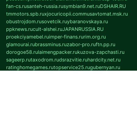
fan-cs.ru
santeh-russia.ru
symbian9.net.ru
DSHAIR.RU
tmmotors.spb.ru
xjocuricopii.com
musavtomat.msk.ru
obustrojdom.ru
sovetcik.ru
ybaranovskaya.ru
ppknews.ru
cult-alshei.ru
JAPANRUSSIA.RU
proekciyamebel.ru
imper-finans.ru
rim.org.ru
glamourai.ru
brassminus.ru
zabor-pro.ru
ftn.pp.ru
dorogoe58.ru
laimengpacker.ru
kuzova-zapchasti.ru
sageerp.ru
taxodrom.ru
dsrazvitie.ru
hardcity.net.ru
ratinghomegames.ru
topservice25.ru
gubernyan.ru
gtglasslined.ru
ii4.ru
tssport.spb.ru
andorra24.com
blackwallstreet.ru
oboimos.ru
optim-doors.com.ru
ikuch.ru
nycr.org.ru
npa21.ru
vremya-ch.spb.ru
desert000.ru
ivtorgi.ru
ifiori.ru
catalog-statei.ru
dcv.org.ru
spetsmaster174.ru
ipkameryhiseeu.ru
dum26.ru
ruspol.spb.ru
fr-opendp.ru
kam-solnyshko.ru
cheyenne-arapaho.ru
sevzapmetal.spb.ru
ted-lapidus.spb.ru
parasite-eliminator.ru
sigma-complete.ru
modernworld.ru
dama-moda.ru