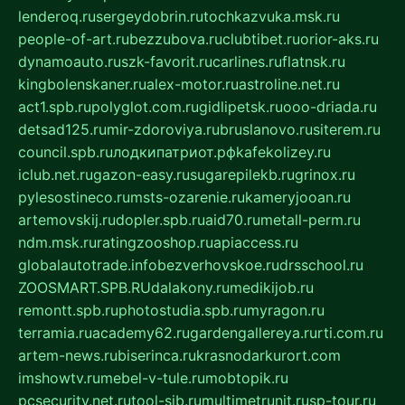
lenderoq.ru
sergeydobrin.ru
tochkazvuka.msk.ru
people-of-art.ru
bezzubova.ru
clubtibet.ru
orior-aks.ru
dynamoauto.ru
szk-favorit.ru
carlines.ru
flatnsk.ru
kingbolenskaner.ru
alex-motor.ru
astroline.net.ru
act1.spb.ru
polyglot.com.ru
gidlipetsk.ru
ooo-driada.ru
detsad125.ru
mir-zdoroviya.ru
bruslanovo.ru
siterem.ru
council.spb.ru
лодкипатриот.рф
kafekolizey.ru
iclub.net.ru
gazon-easy.ru
sugarepilekb.ru
grinox.ru
pylesostineco.ru
msts-ozarenie.ru
kameryjooan.ru
artemovskij.ru
dopler.spb.ru
aid70.ru
metall-perm.ru
ndm.msk.ru
ratingzooshop.ru
apiaccess.ru
globalautotrade.info
bezverhovskoe.ru
drsschool.ru
ZOOSMART.SPB.RU
dalakony.ru
medikijob.ru
remontt.spb.ru
photostudia.spb.ru
myragon.ru
terramia.ru
academy62.ru
gardengallereya.ru
rti.com.ru
artem-news.ru
biserinca.ru
krasnodarkurort.com
imshowtv.ru
mebel-v-tule.ru
mobtopik.ru
pcsecurity.net.ru
tool-sib.ru
multimetrunit.ru
sp-tour.ru