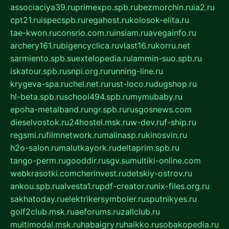
associaciya39.ru
primexpo.spb.ru
bezmorchin.ru
ia2.ru
cpt21.ru
ispecspb.ru
regahost.ru
kolosok-elita.ru
tae-kwon.ru
consrio.com.ru
insiam.ru
avegainfo.ru
archery161.ru
bigencyclica.ru
vlast16.ru
korru.net
sarmiento.spb.su
extelopedia.ru
lammin-suo.spb.ru
iskatour.spb.ru
snpi.org.ru
running-line.ru
krygeva-spa.ru
chel.net.ru
rust-loco.ru
dugshop.ru
hl-beta.spb.ru
school494.spb.ru
mymubaby.ru
epoha-metalband.ru
ngr.spb.ru
rusgosnews.com
dieselvostok.ru
24hostel.msk.ru
w-dev.ru
f-ship.ru
regsmi.ru
filmnetwork.ru
malinasp.ru
kinosvin.ru
h2o-salon.ru
malutkayork.ru
deltaprim.spb.ru
tango-perm.ru
gooddir.ru
sgv.su
multiki-online.com
webkrasotki.com
cherinvest.ru
detskiy-ostrov.ru
ankou.spb.ru
alvesta1.ru
pdf-creator.ru
nix-files.org.ru
sakhatoday.ru
elektrikersymboler.ru
sputnikyes.ru
golf2club.msk.ru
aeforums.ru
zallclub.ru
multimodal.msk.ru
habaigry.ru
haikko.ru
sobakopedia.ru