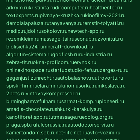
arkrym.ru
kristinita.ru
dircomputer.ru
healthenter.ru
textexperts.ru
pivnaya-kruzhka.ru
kinofilmy-2021.ru
demolalapaluza.ru
tanyavanya.ru
remstir-tolyatti.ru
msdip.ru
jdol.ru
sokolovr.ru
newtech-spb.ru
rezemkleim.ru
massage-tai.ru
seonub.ru
zvonitut.ru
biolisichka24.ru
mncraft-download.ru
algoritm-sistema.ru
godflesh.ru
ru-industria.ru
zebra-tlt.ru
okna-proficom.ru
erynok.ru
onlinekinospace.ru
startupstudio-fefu.ru
zarges-ru.ru
gegenjustizunrecht.ru
autobalashov.ru
utrovortu.ru
spiski-firm.ru
elara-m.ru
kinomusorka.ru
mkcslava.ru
2bets.ru
vintovoykompressor.ru
birminghamvsfulham.ru
sarmat-komp.ru
pioneeri.ru
amadis-chocolate.ru
shkurki-karakulya.ru
kanotiforet.spb.ru
tutmassage.ru
ecolog.org.ru
praga.spb.ru
falcorussia.ru
autodoctorservis.ru
kamertondom.spb.ru
net-life.net.ru
avto-vozim.ru