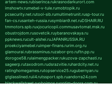
artem-news.ru
biserinca.ru
krasnodarkurort.com
imshowtv.ru
mebel-v-tule.ru
mobtopik.ru
pcsecurity.net.ru
tool-sib.ru
multimetrunit.ru
sp-tour.ru
fan-cs.ru
santeh-russia.ru
symbian9.net.ru
DSHAIR.RU
tmmotors.spb.ru
xjocuricopii.com
musavtomat.msk.ru
obustrojdom.ru
sovetcik.ru
ybaranovskaya.ru
ppknews.ru
cult-alshei.ru
JAPANRUSSIA.RU
proekciyamebel.ru
imper-finans.ru
rim.org.ru
glamourai.ru
brassminus.ru
zabor-pro.ru
ftn.pp.ru
dorogoe58.ru
laimengpacker.ru
kuzova-zapchasti.ru
sageerp.ru
taxodrom.ru
dsrazvitie.ru
hardcity.net.ru
ratinghomegames.ru
topservice25.ru
gubernyan.ru
gtglasslined.ru
ii4.ru
tssport.spb.ru
andorra24.com
blackwallstreet.ru
oboimos.ru
optim-doors.com.ru
ikuch.ru
nycr.org.ru
npa21.ru
vremya-ch.spb.ru
desert000.ru
ivtorgi.ru
ifiori.ru
catalog-statei.ru
dcv.org.ru
spetsmaster174.ru
ipkameryhiseeu.ru
dum26.ru
ruspol.spb.ru
fr-opendp.ru
kam-solnyshko.ru