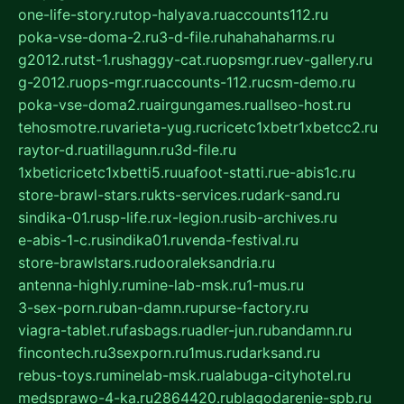
one-life-story.ru
top-halyava.ru
accounts112.ru
poka-vse-doma-2.ru
3-d-file.ru
hahahaharms.ru
g2012.ru
tst-1.ru
shaggy-cat.ru
opsmgr.ru
ev-gallery.ru
g-2012.ru
ops-mgr.ru
accounts-112.ru
csm-demo.ru
poka-vse-doma2.ru
airgungames.ru
allseo-host.ru
tehosmotre.ru
varieta-yug.ru
cricetc1xbetr1xbetcc2.ru
raytor-d.ru
atillagunn.ru
3d-file.ru
1xbeticricetc1xbetti5.ru
uafoot-statti.ru
e-abis1c.ru
store-brawl-stars.ru
kts-services.ru
dark-sand.ru
sindika-01.ru
sp-life.ru
x-legion.ru
sib-archives.ru
e-abis-1-c.ru
sindika01.ru
venda-festival.ru
store-brawlstars.ru
dooraleksandria.ru
antenna-highly.ru
mine-lab-msk.ru
1-mus.ru
3-sex-porn.ru
ban-damn.ru
purse-factory.ru
viagra-tablet.ru
fasbags.ru
adler-jun.ru
bandamn.ru
fincontech.ru
3sexporn.ru
1mus.ru
darksand.ru
rebus-toys.ru
minelab-msk.ru
alabuga-cityhotel.ru
medsprawo-4-ka.ru
2864420.ru
blagodarenie-spb.ru