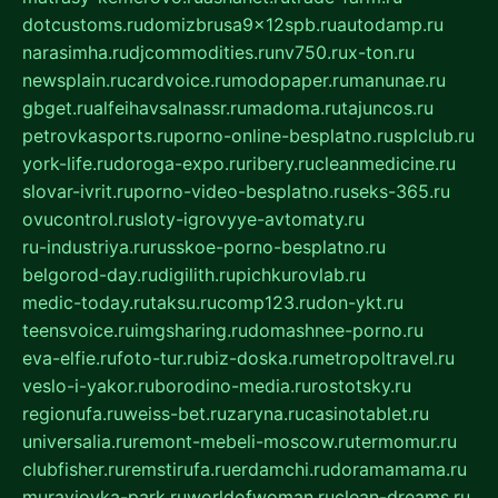
dotcustoms.ru
domizbrusa9x12spb.ru
autodamp.ru
narasimha.ru
djcommodities.ru
nv750.ru
x-ton.ru
newsplain.ru
cardvoice.ru
modopaper.ru
manunae.ru
gbget.ru
alfeihavsalnassr.ru
madoma.ru
tajuncos.ru
petrovkasports.ru
porno-online-besplatno.ru
splclub.ru
york-life.ru
doroga-expo.ru
ribery.ru
cleanmedicine.ru
slovar-ivrit.ru
porno-video-besplatno.ru
seks-365.ru
ovucontrol.ru
sloty-igrovyye-avtomaty.ru
ru-industriya.ru
russkoe-porno-besplatno.ru
belgorod-day.ru
digilith.ru
pichkurovlab.ru
medic-today.ru
taksu.ru
comp123.ru
don-ykt.ru
teensvoice.ru
imgsharing.ru
domashnee-porno.ru
eva-elfie.ru
foto-tur.ru
biz-doska.ru
metropoltravel.ru
veslo-i-yakor.ru
borodino-media.ru
rostotsky.ru
regionufa.ru
weiss-bet.ru
zaryna.ru
casinotablet.ru
universalia.ru
remont-mebeli-moscow.ru
termomur.ru
clubfisher.ru
remstirufa.ru
erdamchi.ru
doramamama.ru
muraviovka-park.ru
worldofwoman.ru
clean-dreams.ru