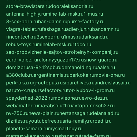
store-brawlstars.ru
dooraleksandria.ru
antenna-highly.ru
mine-lab-msk.ru
1-mus.ru
3-sex-porn.ru
ban-damn.ru
purse-factory.ru
viagra-tablet.ru
fasbags.ru
adler-jun.ru
bandamn.ru
fincontech.ru
3sexporn.ru
1mus.ru
darksand.ru
rebus-toys.ru
minelab-msk.ru
rtdco.ru
seo-prodvizhenie-sajtov-stroitelnyh-kompanij.ru
card-voice.ru
rulonnyygazon177.ru
snow-guard.ru
domizbrusa-9x12spb.ru
demaholding.ru
aalse.ru
a380club.ru
argentinamia.ru
perkoka.ru
movie-one.ru
perk-oka.ru
g-octopus.ru
sibarchives.ru
andreislyusar.ru
naruto-x.ru
pursefactory.ru
tor-lyubov-i-grom.ru
spayderhed-2022.ru
movieone.ru
evro-dez.ru
webamator.ru
ma-absolut1.ru
avtopomosch27.ru
nv-750.ru
news-plain.ru
nertansaga.ru
delanalad.ru
dizfiles.ru
youtubefree.ru
aria-family.ru
roadli.ru
planeta-samara.ru
mysmartbuy.ru
matrasy-kemerovo.ru
ashanet.ru
trade-farm.ru