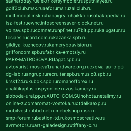
sakhatoday.ru
elektrikersymboler.ru
sputnikyes.ru
golf2club.msk.ru
aeforums.ru
zallclub.ru
multimodal.msk.ru
habaigry.ru
haikko.ru
sobakopedia.ru
isz-fest.ru
ewnc.info
screensaver-clock.net.ru
volnav.spb.ru
comnat.ru
npf.net.ru
7bit.pp.ru
kalugatur.ru
tesiaes.ru
card.com.ru
kazanka.spb.ru
gildiya-kuznecov.ru
kameryboavision.ru
griffoncom.spb.ru
fabrika-emotsiy.ru
PARK-MATROSOVA.RU
agat.spb.ru
avtoyurist-moskva1.ru
hardware.org.ru
схема-авто.рф
dg-lab.ru
angrup.ru
recruiter.spb.ru
music8.spb.ru
krsk124.ru
kubok.spb.ru
romanofforex.ru
analitikaplus.ru
spyonline.ru
zosikamery.ru
sloboda-ural.pp.ru
AUTO-COM.SU
hohota.net
alimy.ru
online-z.com
aromat-vostoka.ru
otdelkaexp.ru
mobilvest.ru
bbd.net.ru
mebelshop.msk.ru
smp-forum.ru
bastion-td.ru
kosmoscreative.ru
avrmotors.ru
art-galadesign.ru
tiffany-c.ru