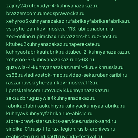
zajmy24.ru
tovudyi-4-kuhnyanazakaz.ru
brazzerscom.ru
medsprawo4ka.ru
xehyroo5kuhnyanazakaz.ru
fabrikayfabrikaefabrika.ru
vskrytie-zamkov-moskva-113.ru
biletnadom.ru
zed-online.ru
pimchax.ru
brazzers-hd.ru
z-host.ru
kitubeu2kuhnyanazakaz.ru
naperekate.ru
kuhnyaofabrikaufabrik.ru
kitubeu-2-kuhnyanazakaz.ru
xehyroo-5-kuhnyanazakaz.ru
cs-68.ru
guzywia-4-kuhnyanazakaz.ru
mir-tk.ru
vlknrussia.ru
cs68.ru
vladivostok-map.ru
video-seks.ru
bankaribi.ru
raszar.ru
vskrytie-zamkov-moskva113.ru
lipetsktelecom.ru
tovudyi4kuhnyanazakaz.ru
seksuzb.ru
guzywia4kuhnyanazakaz.ru
fabrikaofabrikaokuhny.ru
kuhnyaekuhnyaafabrika.ru
kuhnyaykuhnyayfabrika.ru
e-abis1c.ru
store-brawl-stars.ru
kts-services.ru
dark-sand.ru
sindika-01.ru
sp-life.ru
x-legion.ru
sib-archives.ru
e-abis-1-c.ru
sindika01.ru
venda-festival.ru