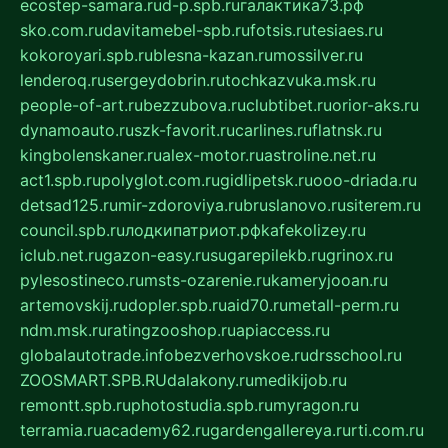
ecostep-samara.ru
d-p.spb.ru
галактика73.рф
sko.com.ru
davitamebel-spb.ru
fotsis.ru
tesiaes.ru
kokoroyari.spb.ru
blesna-kazan.ru
mossilver.ru
lenderoq.ru
sergeydobrin.ru
tochkazvuka.msk.ru
people-of-art.ru
bezzubova.ru
clubtibet.ru
orior-aks.ru
dynamoauto.ru
szk-favorit.ru
carlines.ru
flatnsk.ru
kingbolenskaner.ru
alex-motor.ru
astroline.net.ru
act1.spb.ru
polyglot.com.ru
gidlipetsk.ru
ooo-driada.ru
detsad125.ru
mir-zdoroviya.ru
bruslanovo.ru
siterem.ru
council.spb.ru
лодкипатриот.рф
kafekolizey.ru
iclub.net.ru
gazon-easy.ru
sugarepilekb.ru
grinox.ru
pylesostineco.ru
msts-ozarenie.ru
kameryjooan.ru
artemovskij.ru
dopler.spb.ru
aid70.ru
metall-perm.ru
ndm.msk.ru
ratingzooshop.ru
apiaccess.ru
globalautotrade.info
bezverhovskoe.ru
drsschool.ru
ZOOSMART.SPB.RU
dalakony.ru
medikijob.ru
remontt.spb.ru
photostudia.spb.ru
myragon.ru
terramia.ru
academy62.ru
gardengallereya.ru
rti.com.ru