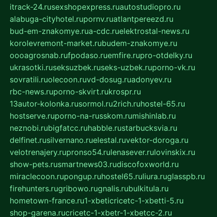
itrack-24.ru
sexshopexpress.ru
autostudiopro.ru
alabuga-cityhotel.ru
pornv.ru
atlantpereezd.ru
bud-em-znakomye.ru
a-cdc.ru
elektrostal-news.ru
korolevremont-market.ru
budem-znakomye.ru
oooagrosnab.ru
fpodaso.ru
emfire.ru
pro-otdelky.ru
ukrasotki.ru
seksuzbek.ru
seks-uzbek.ru
porno-vk.ru
sovratili.ru
olecoon.ru
vd-dosug.ru
adonyev.ru
rbc-news.ru
porno-skvirt.ru
krospr.ru
13autor-kolonka.ru
sormol.ru
2rich.ru
hostel-65.ru
hostserve.ru
porno-na-russkom.ru
mishinlab.ru
neznobi.ru
bigfatcc.ru
habble.ru
starbucksvia.ru
delfinet.ru
silvernano.ru
elestal.ru
vektor-doroga.ru
velotrenajery.ru
pronso54.ru
lenasever.ru
lovinskix.ru
show-pets.ru
smartnews03.ru
discofoxworld.ru
miraclecoon.ru
pongup.ru
hostel65.ru
liura.ru
glasspb.ru
firehunters.ru
gribowo.ru
gnalis.ru
bulkitula.ru
hometown-france.ru
1-xbeticricetc-1-xbetti-5.ru
shop-garena.ru
cricetc-1-xbetr-1-xbetcc-2.ru