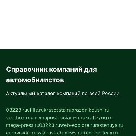
Справочник компаний для
автомобилистов
Актуальный каталог компаний по всей России
03223.ru
ufille.ru
krasotata.ru
prazdnikdushi.ru
veetbox.ru
cinemapost.ru
ciam-fr.ru
kraft-you.ru
mega-press.ru
03223.ru
web-explore.ru
rastenuya.ru
eurovision-russia.ru
strah-news.ru
freeride-team.ru