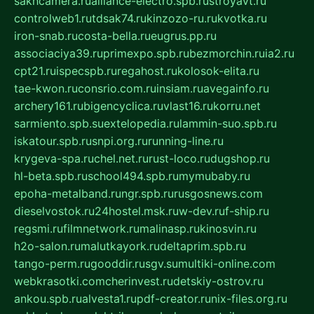
sakhcamera.ru
alliance-electro.spb.ru
stroyavt.ru
controlweb1.ru
tdsak74.ru
kinzozo-ru.ru
kvotka.ru
iron-snab.ru
costa-bella.ru
eugrus.pp.ru
associaciya39.ru
primexpo.spb.ru
bezmorchin.ru
ia2.ru
cpt21.ru
ispecspb.ru
regahost.ru
kolosok-elita.ru
tae-kwon.ru
consrio.com.ru
insiam.ru
avegainfo.ru
archery161.ru
bigencyclica.ru
vlast16.ru
korru.net
sarmiento.spb.su
extelopedia.ru
lammin-suo.spb.ru
iskatour.spb.ru
snpi.org.ru
running-line.ru
krygeva-spa.ru
chel.net.ru
rust-loco.ru
dugshop.ru
hl-beta.spb.ru
school494.spb.ru
mymubaby.ru
epoha-metalband.ru
ngr.spb.ru
rusgosnews.com
dieselvostok.ru
24hostel.msk.ru
w-dev.ru
f-ship.ru
regsmi.ru
filmnetwork.ru
malinasp.ru
kinosvin.ru
h2o-salon.ru
malutkayork.ru
deltaprim.spb.ru
tango-perm.ru
gooddir.ru
sgv.su
multiki-online.com
webkrasotki.com
cherinvest.ru
detskiy-ostrov.ru
ankou.spb.ru
alvesta1.ru
pdf-creator.ru
nix-files.org.ru