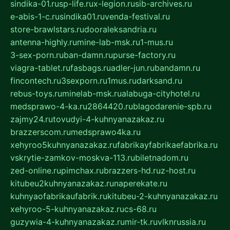
sindika-01.ru
sp-life.ru
x-legion.ru
sib-archives.ru
e-abis-1-c.ru
sindika01.ru
venda-festival.ru
store-brawlstars.ru
dooraleksandria.ru
antenna-highly.ru
mine-lab-msk.ru
1-mus.ru
3-sex-porn.ru
ban-damn.ru
purse-factory.ru
viagra-tablet.ru
fasbags.ru
adler-jun.ru
bandamn.ru
fincontech.ru
3sexporn.ru
1mus.ru
darksand.ru
rebus-toys.ru
minelab-msk.ru
alabuga-cityhotel.ru
medsprawo-4-ka.ru
2864420.ru
blagodarenie-spb.ru
zajmy24.ru
tovudyi-4-kuhnyanazakaz.ru
brazzerscom.ru
medsprawo4ka.ru
xehyroo5kuhnyanazakaz.ru
fabrikayfabrikaefabrika.ru
vskrytie-zamkov-moskva-113.ru
biletnadom.ru
zed-online.ru
pimchax.ru
brazzers-hd.ru
z-host.ru
kitubeu2kuhnyanazakaz.ru
naperekate.ru
kuhnyaofabrikaufabrik.ru
kitubeu-2-kuhnyanazakaz.ru
xehyroo-5-kuhnyanazakaz.ru
cs-68.ru
guzywia-4-kuhnyanazakaz.ru
mir-tk.ru
vlknrussia.ru