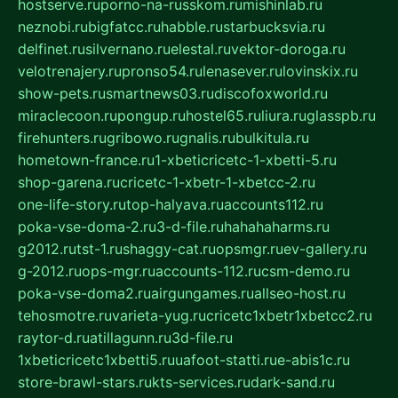
hostserve.ru
porno-na-russkom.ru
mishinlab.ru
neznobi.ru
bigfatcc.ru
habble.ru
starbucksvia.ru
delfinet.ru
silvernano.ru
elestal.ru
vektor-doroga.ru
velotrenajery.ru
pronso54.ru
lenasever.ru
lovinskix.ru
show-pets.ru
smartnews03.ru
discofoxworld.ru
miraclecoon.ru
pongup.ru
hostel65.ru
liura.ru
glasspb.ru
firehunters.ru
gribowo.ru
gnalis.ru
bulkitula.ru
hometown-france.ru
1-xbeticricetc-1-xbetti-5.ru
shop-garena.ru
cricetc-1-xbetr-1-xbetcc-2.ru
one-life-story.ru
top-halyava.ru
accounts112.ru
poka-vse-doma-2.ru
3-d-file.ru
hahahaharms.ru
g2012.ru
tst-1.ru
shaggy-cat.ru
opsmgr.ru
ev-gallery.ru
g-2012.ru
ops-mgr.ru
accounts-112.ru
csm-demo.ru
poka-vse-doma2.ru
airgungames.ru
allseo-host.ru
tehosmotre.ru
varieta-yug.ru
cricetc1xbetr1xbetcc2.ru
raytor-d.ru
atillagunn.ru
3d-file.ru
1xbeticricetc1xbetti5.ru
uafoot-statti.ru
e-abis1c.ru
store-brawl-stars.ru
kts-services.ru
dark-sand.ru