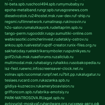
hl-beta.spb.ru
school494.spb.ru
mymubaby.ru
epoha-metalband.ru
ngr.spb.ru
rusgosnews.com
dieselvostok.ru
24hostel.msk.ru
w-dev.ru
f-ship.ru
regsmi.ru
filmnetwork.ru
malinasp.ru
kinosvin.ru
h2o-salon.ru
malutkayork.ru
deltaprim.spb.ru
tango-perm.ru
gooddir.ru
sgv.su
multiki-online.com
webkrasotki.com
cherinvest.ru
detskiy-ostrov.ru
ankou.spb.ru
alvesta1.ru
pdf-creator.ru
nix-files.org.ru
sakhatoday.ru
elektrikersymboler.ru
sputnikyes.ru
golf2club.msk.ru
aeforums.ru
zallclub.ru
multimodal.msk.ru
habaigry.ru
haikko.ru
sobakopedia.ru
isz-fest.ru
ewnc.info
screensaver-clock.net.ru
volnav.spb.ru
comnat.ru
npf.net.ru
7bit.pp.ru
kalugatur.ru
tesiaes.ru
card.com.ru
kazanka.spb.ru
gildiya-kuznecov.ru
kameryboavision.ru
griffoncom.spb.ru
fabrika-emotsiy.ru
PARK-MATROSOVA.RU
agat.spb.ru
avtoyurist-moskva1.ru
hardware.org.ru
схема-авто.рф