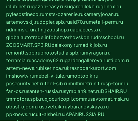
iclub.net.ru
gazon-easy.ru
sugarepilekb.ru
grinox.ru
pylesostineco.ru
msts-ozarenie.ru
kameryjooan.ru
artemovskij.ru
dopler.spb.ru
aid70.ru
metall-perm.ru
ndm.msk.ru
ratingzooshop.ru
apiaccess.ru
globalautotrade.info
bezverhovskoe.ru
drsschool.ru
ZOOSMART.SPB.RU
dalakony.ru
medikijob.ru
remontt.spb.ru
photostudia.spb.ru
myragon.ru
terramia.ru
academy62.ru
gardengallereya.ru
rti.com.ru
artem-news.ru
biserinca.ru
krasnodarkurort.com
imshowtv.ru
mebel-v-tule.ru
mobtopik.ru
pcsecurity.net.ru
tool-sib.ru
multimetrunit.ru
sp-tour.ru
fan-cs.ru
santeh-russia.ru
symbian9.net.ru
DSHAIR.RU
tmmotors.spb.ru
xjocuricopii.com
musavtomat.msk.ru
obustrojdom.ru
sovetcik.ru
ybaranovskaya.ru
ppknews.ru
cult-alshei.ru
JAPANRUSSIA.RU
proekciyamebel.ru
imper-finans.ru
rim.org.ru
glamourai.ru
brassminus.ru
zabor-pro.ru
ftn.pp.ru
dorogoe58.ru
laimengpacker.ru
kuzova-zapchasti.ru