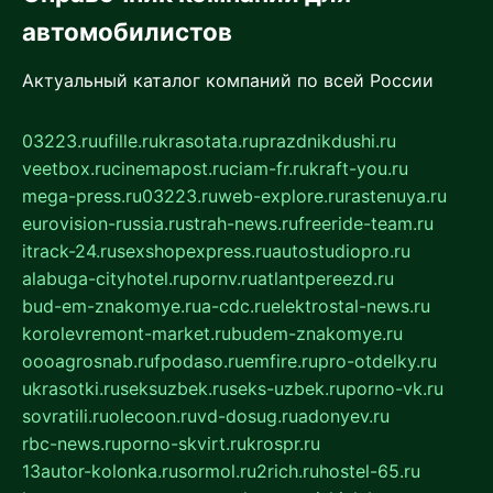
автомобилистов
Актуальный каталог компаний по всей России
03223.ru
ufille.ru
krasotata.ru
prazdnikdushi.ru
veetbox.ru
cinemapost.ru
ciam-fr.ru
kraft-you.ru
mega-press.ru
03223.ru
web-explore.ru
rastenuya.ru
eurovision-russia.ru
strah-news.ru
freeride-team.ru
itrack-24.ru
sexshopexpress.ru
autostudiopro.ru
alabuga-cityhotel.ru
pornv.ru
atlantpereezd.ru
bud-em-znakomye.ru
a-cdc.ru
elektrostal-news.ru
korolevremont-market.ru
budem-znakomye.ru
oooagrosnab.ru
fpodaso.ru
emfire.ru
pro-otdelky.ru
ukrasotki.ru
seksuzbek.ru
seks-uzbek.ru
porno-vk.ru
sovratili.ru
olecoon.ru
vd-dosug.ru
adonyev.ru
rbc-news.ru
porno-skvirt.ru
krospr.ru
13autor-kolonka.ru
sormol.ru
2rich.ru
hostel-65.ru