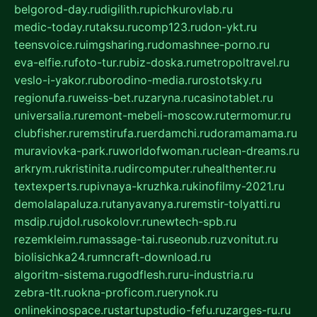
belgorod-day.ru
digilith.ru
pichkurovlab.ru
medic-today.ru
taksu.ru
comp123.ru
don-ykt.ru
teensvoice.ru
imgsharing.ru
domashnee-porno.ru
eva-elfie.ru
foto-tur.ru
biz-doska.ru
metropoltravel.ru
veslo-i-yakor.ru
borodino-media.ru
rostotsky.ru
regionufa.ru
weiss-bet.ru
zaryna.ru
casinotablet.ru
universalia.ru
remont-mebeli-moscow.ru
termomur.ru
clubfisher.ru
remstirufa.ru
erdamchi.ru
doramamama.ru
muraviovka-park.ru
worldofwoman.ru
clean-dreams.ru
arkrym.ru
kristinita.ru
dircomputer.ru
healthenter.ru
textexperts.ru
pivnaya-kruzhka.ru
kinofilmy-2021.ru
demolalapaluza.ru
tanyavanya.ru
remstir-tolyatti.ru
msdip.ru
jdol.ru
sokolovr.ru
newtech-spb.ru
rezemkleim.ru
massage-tai.ru
seonub.ru
zvonitut.ru
biolisichka24.ru
mncraft-download.ru
algoritm-sistema.ru
godflesh.ru
ru-industria.ru
zebra-tlt.ru
okna-proficom.ru
erynok.ru
onlinekinospace.ru
startupstudio-fefu.ru
zarges-ru.ru