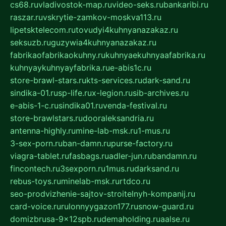
cs68.ru
vladivostok-map.ru
video-seks.ru
bankaribi.ru
raszar.ru
vskrytie-zamkov-moskva113.ru
lipetsktelecom.ru
tovudyi4kuhnyanazakaz.ru
seksuzb.ru
guzywia4kuhnyanazakaz.ru
fabrikaofabrikaokuhny.ru
kuhnyaekuhnyaafabrika.ru
kuhnyaykuhnyayfabrika.ru
e-abis1c.ru
store-brawl-stars.ru
kts-services.ru
dark-sand.ru
sindika-01.ru
sp-life.ru
x-legion.ru
sib-archives.ru
e-abis-1-c.ru
sindika01.ru
venda-festival.ru
store-brawlstars.ru
dooraleksandria.ru
antenna-highly.ru
mine-lab-msk.ru
1-mus.ru
3-sex-porn.ru
ban-damn.ru
purse-factory.ru
viagra-tablet.ru
fasbags.ru
adler-jun.ru
bandamn.ru
fincontech.ru
3sexporn.ru
1mus.ru
darksand.ru
rebus-toys.ru
minelab-msk.ru
rtdco.ru
seo-prodvizhenie-sajtov-stroitelnyh-kompanij.ru
card-voice.ru
rulonnyygazon177.ru
snow-guard.ru
domizbrusa-9x12spb.ru
demaholding.ru
aalse.ru