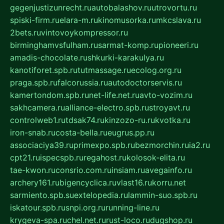
gegenjustizunrecht.ru
autobalashov.ru
utrovortu.ru
spiski-firm.ru
elara-m.ru
kinomusorka.ru
mkcslava.ru
2bets.ru
vintovoykompressor.ru
birminghamvsfulham.ru
sarmat-komp.ru
pioneeri.ru
amadis-chocolate.ru
shkurki-karakulya.ru
kanotiforet.spb.ru
tutmassage.ru
ecolog.org.ru
praga.spb.ru
falcorussia.ru
autodoctorservis.ru
kamertondom.spb.ru
net-life.net.ru
avto-vozim.ru
sakhcamera.ru
alliance-electro.spb.ru
stroyavt.ru
controlweb1.ru
tdsak74.ru
kinzozo-ru.ru
kvotka.ru
iron-snab.ru
costa-bella.ru
eugrus.pp.ru
associaciya39.ru
primexpo.spb.ru
bezmorchin.ru
ia2.ru
cpt21.ru
ispecspb.ru
regahost.ru
kolosok-elita.ru
tae-kwon.ru
consrio.com.ru
insiam.ru
avegainfo.ru
archery161.ru
bigencyclica.ru
vlast16.ru
korru.net
sarmiento.spb.su
extelopedia.ru
lammin-suo.spb.ru
iskatour.spb.ru
snpi.org.ru
running-line.ru
krygeva-spa.ru
chel.net.ru
rust-loco.ru
dugshop.ru