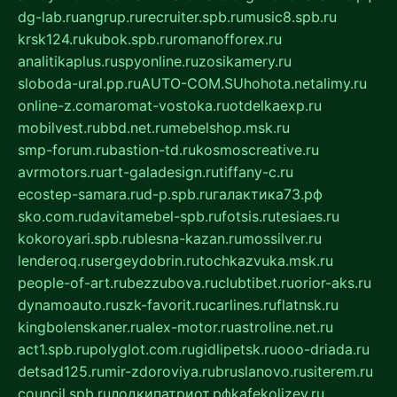
dg-lab.ru
angrup.ru
recruiter.spb.ru
music8.spb.ru
krsk124.ru
kubok.spb.ru
romanofforex.ru
analitikaplus.ru
spyonline.ru
zosikamery.ru
sloboda-ural.pp.ru
AUTO-COM.SU
hohota.net
alimy.ru
online-z.com
aromat-vostoka.ru
otdelkaexp.ru
mobilvest.ru
bbd.net.ru
mebelshop.msk.ru
smp-forum.ru
bastion-td.ru
kosmoscreative.ru
avrmotors.ru
art-galadesign.ru
tiffany-c.ru
ecostep-samara.ru
d-p.spb.ru
галактика73.рф
sko.com.ru
davitamebel-spb.ru
fotsis.ru
tesiaes.ru
kokoroyari.spb.ru
blesna-kazan.ru
mossilver.ru
lenderoq.ru
sergeydobrin.ru
tochkazvuka.msk.ru
people-of-art.ru
bezzubova.ru
clubtibet.ru
orior-aks.ru
dynamoauto.ru
szk-favorit.ru
carlines.ru
flatnsk.ru
kingbolenskaner.ru
alex-motor.ru
astroline.net.ru
act1.spb.ru
polyglot.com.ru
gidlipetsk.ru
ooo-driada.ru
detsad125.ru
mir-zdoroviya.ru
bruslanovo.ru
siterem.ru
council.spb.ru
лодкипатриот.рф
kafekolizey.ru