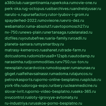
a380club.ru
argentinamia.ru
perkoka.ru
movie-one.ru
perk-oka.ru
g-octopus.ru
sibarchives.ru
andreislyusar.ru
naruto-x.ru
pursefactory.ru
tor-lyubov-i-grom.ru
spayderhed-2022.ru
movieone.ru
evro-dez.ru
webamator.ru
ma-absolut1.ru
avtopomosch27.ru
nv-750.ru
news-plain.ru
nertansaga.ru
delanalad.ru
dizfiles.ru
youtubefree.ru
aria-family.ru
roadli.ru
planeta-samara.ru
mysmartbuy.ru
matrasy-kemerovo.ru
ashanet.ru
trade-farm.ru
dotcustoms.ru
domizbrusa9x12spb.ru
autodamp.ru
narasimha.ru
djcommodities.ru
nv750.ru
x-ton.ru
newsplain.ru
cardvoice.ru
modopaper.ru
manunae.ru
gbget.ru
alfeihavsalnassr.ru
madoma.ru
tajuncos.ru
petrovkasports.ru
porno-online-besplatno.ru
splclub.ru
york-life.ru
doroga-expo.ru
ribery.ru
cleanmedicine.ru
slovar-ivrit.ru
porno-video-besplatno.ru
seks-365.ru
ovucontrol.ru
sloty-igrovyye-avtomaty.ru
ru-industriya.ru
russkoe-porno-besplatno.ru