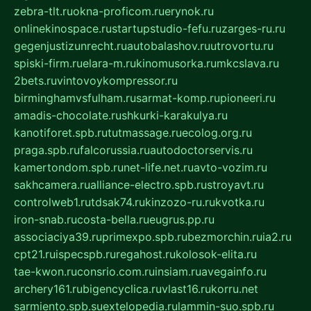
zebra-tlt.ru
okna-proficom.ru
erynok.ru
onlinekinospace.ru
startupstudio-fefu.ru
zarges-ru.ru
gegenjustizunrecht.ru
autobalashov.ru
utrovortu.ru
spiski-firm.ru
elara-m.ru
kinomusorka.ru
mkcslava.ru
2bets.ru
vintovoykompressor.ru
birminghamvsfulham.ru
sarmat-komp.ru
pioneeri.ru
amadis-chocolate.ru
shkurki-karakulya.ru
kanotiforet.spb.ru
tutmassage.ru
ecolog.org.ru
praga.spb.ru
falcorussia.ru
autodoctorservis.ru
kamertondom.spb.ru
net-life.net.ru
avto-vozim.ru
sakhcamera.ru
alliance-electro.spb.ru
stroyavt.ru
controlweb1.ru
tdsak74.ru
kinzozo-ru.ru
kvotka.ru
iron-snab.ru
costa-bella.ru
eugrus.pp.ru
associaciya39.ru
primexpo.spb.ru
bezmorchin.ru
ia2.ru
cpt21.ru
ispecspb.ru
regahost.ru
kolosok-elita.ru
tae-kwon.ru
consrio.com.ru
insiam.ru
avegainfo.ru
archery161.ru
bigencyclica.ru
vlast16.ru
korru.net
sarmiento.spb.su
extelopedia.ru
lammin-suo.spb.ru