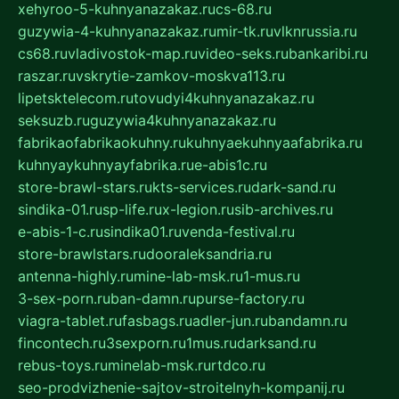
xehyroo-5-kuhnyanazakaz.ru
cs-68.ru
guzywia-4-kuhnyanazakaz.ru
mir-tk.ru
vlknrussia.ru
cs68.ru
vladivostok-map.ru
video-seks.ru
bankaribi.ru
raszar.ru
vskrytie-zamkov-moskva113.ru
lipetsktelecom.ru
tovudyi4kuhnyanazakaz.ru
seksuzb.ru
guzywia4kuhnyanazakaz.ru
fabrikaofabrikaokuhny.ru
kuhnyaekuhnyaafabrika.ru
kuhnyaykuhnyayfabrika.ru
e-abis1c.ru
store-brawl-stars.ru
kts-services.ru
dark-sand.ru
sindika-01.ru
sp-life.ru
x-legion.ru
sib-archives.ru
e-abis-1-c.ru
sindika01.ru
venda-festival.ru
store-brawlstars.ru
dooraleksandria.ru
antenna-highly.ru
mine-lab-msk.ru
1-mus.ru
3-sex-porn.ru
ban-damn.ru
purse-factory.ru
viagra-tablet.ru
fasbags.ru
adler-jun.ru
bandamn.ru
fincontech.ru
3sexporn.ru
1mus.ru
darksand.ru
rebus-toys.ru
minelab-msk.ru
rtdco.ru
seo-prodvizhenie-sajtov-stroitelnyh-kompanij.ru