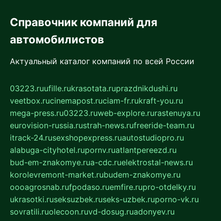
Справочник компаний для
автомобилистов
Актуальный каталог компаний по всей России
03223.ru
ufille.ru
krasotata.ru
prazdnikdushi.ru
veetbox.ru
cinemapost.ru
ciam-fr.ru
kraft-you.ru
mega-press.ru
03223.ru
web-explore.ru
rastenuya.ru
eurovision-russia.ru
strah-news.ru
freeride-team.ru
itrack-24.ru
sexshopexpress.ru
autostudiopro.ru
alabuga-cityhotel.ru
pornv.ru
atlantpereezd.ru
bud-em-znakomye.ru
a-cdc.ru
elektrostal-news.ru
korolevremont-market.ru
budem-znakomye.ru
oooagrosnab.ru
fpodaso.ru
emfire.ru
pro-otdelky.ru
ukrasotki.ru
seksuzbek.ru
seks-uzbek.ru
porno-vk.ru
sovratili.ru
olecoon.ru
vd-dosug.ru
adonyev.ru