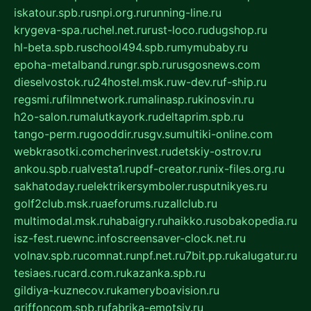
iskatour.spb.ru
snpi.org.ru
running-line.ru
krygeva-spa.ru
chel.net.ru
rust-loco.ru
dugshop.ru
hl-beta.spb.ru
school494.spb.ru
mymubaby.ru
epoha-metalband.ru
ngr.spb.ru
rusgosnews.com
dieselvostok.ru
24hostel.msk.ru
w-dev.ru
f-ship.ru
regsmi.ru
filmnetwork.ru
malinasp.ru
kinosvin.ru
h2o-salon.ru
malutkayork.ru
deltaprim.spb.ru
tango-perm.ru
gooddir.ru
sgv.su
multiki-online.com
webkrasotki.com
cherinvest.ru
detskiy-ostrov.ru
ankou.spb.ru
alvesta1.ru
pdf-creator.ru
nix-files.org.ru
sakhatoday.ru
elektrikersymboler.ru
sputnikyes.ru
golf2club.msk.ru
aeforums.ru
zallclub.ru
multimodal.msk.ru
habaigry.ru
haikko.ru
sobakopedia.ru
isz-fest.ru
ewnc.info
screensaver-clock.net.ru
volnav.spb.ru
comnat.ru
npf.net.ru
7bit.pp.ru
kalugatur.ru
tesiaes.ru
card.com.ru
kazanka.spb.ru
gildiya-kuznecov.ru
kameryboavision.ru
griffoncom.spb.ru
fabrika-emotsiy.ru