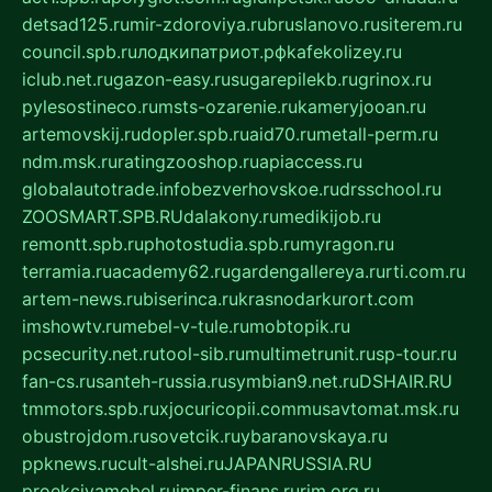
detsad125.ru
mir-zdoroviya.ru
bruslanovo.ru
siterem.ru
council.spb.ru
лодкипатриот.рф
kafekolizey.ru
iclub.net.ru
gazon-easy.ru
sugarepilekb.ru
grinox.ru
pylesostineco.ru
msts-ozarenie.ru
kameryjooan.ru
artemovskij.ru
dopler.spb.ru
aid70.ru
metall-perm.ru
ndm.msk.ru
ratingzooshop.ru
apiaccess.ru
globalautotrade.info
bezverhovskoe.ru
drsschool.ru
ZOOSMART.SPB.RU
dalakony.ru
medikijob.ru
remontt.spb.ru
photostudia.spb.ru
myragon.ru
terramia.ru
academy62.ru
gardengallereya.ru
rti.com.ru
artem-news.ru
biserinca.ru
krasnodarkurort.com
imshowtv.ru
mebel-v-tule.ru
mobtopik.ru
pcsecurity.net.ru
tool-sib.ru
multimetrunit.ru
sp-tour.ru
fan-cs.ru
santeh-russia.ru
symbian9.net.ru
DSHAIR.RU
tmmotors.spb.ru
xjocuricopii.com
musavtomat.msk.ru
obustrojdom.ru
sovetcik.ru
ybaranovskaya.ru
ppknews.ru
cult-alshei.ru
JAPANRUSSIA.RU
proekciyamebel.ru
imper-finans.ru
rim.org.ru