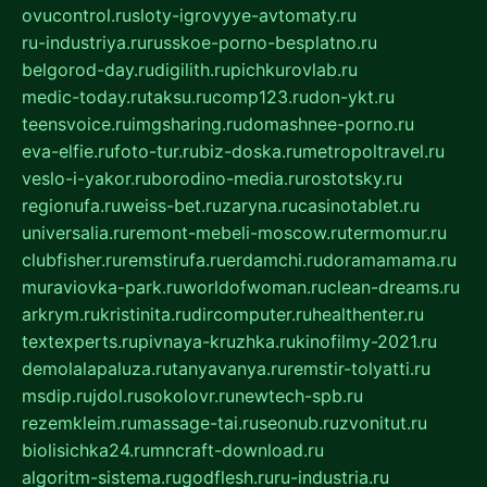
ovucontrol.ru
sloty-igrovyye-avtomaty.ru
ru-industriya.ru
russkoe-porno-besplatno.ru
belgorod-day.ru
digilith.ru
pichkurovlab.ru
medic-today.ru
taksu.ru
comp123.ru
don-ykt.ru
teensvoice.ru
imgsharing.ru
domashnee-porno.ru
eva-elfie.ru
foto-tur.ru
biz-doska.ru
metropoltravel.ru
veslo-i-yakor.ru
borodino-media.ru
rostotsky.ru
regionufa.ru
weiss-bet.ru
zaryna.ru
casinotablet.ru
universalia.ru
remont-mebeli-moscow.ru
termomur.ru
clubfisher.ru
remstirufa.ru
erdamchi.ru
doramamama.ru
muraviovka-park.ru
worldofwoman.ru
clean-dreams.ru
arkrym.ru
kristinita.ru
dircomputer.ru
healthenter.ru
textexperts.ru
pivnaya-kruzhka.ru
kinofilmy-2021.ru
demolalapaluza.ru
tanyavanya.ru
remstir-tolyatti.ru
msdip.ru
jdol.ru
sokolovr.ru
newtech-spb.ru
rezemkleim.ru
massage-tai.ru
seonub.ru
zvonitut.ru
biolisichka24.ru
mncraft-download.ru
algoritm-sistema.ru
godflesh.ru
ru-industria.ru