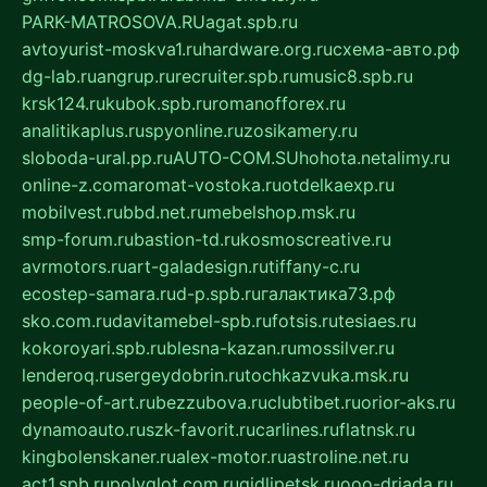
PARK-MATROSOVA.RU
agat.spb.ru
avtoyurist-moskva1.ru
hardware.org.ru
схема-авто.рф
dg-lab.ru
angrup.ru
recruiter.spb.ru
music8.spb.ru
krsk124.ru
kubok.spb.ru
romanofforex.ru
analitikaplus.ru
spyonline.ru
zosikamery.ru
sloboda-ural.pp.ru
AUTO-COM.SU
hohota.net
alimy.ru
online-z.com
aromat-vostoka.ru
otdelkaexp.ru
mobilvest.ru
bbd.net.ru
mebelshop.msk.ru
smp-forum.ru
bastion-td.ru
kosmoscreative.ru
avrmotors.ru
art-galadesign.ru
tiffany-c.ru
ecostep-samara.ru
d-p.spb.ru
галактика73.рф
sko.com.ru
davitamebel-spb.ru
fotsis.ru
tesiaes.ru
kokoroyari.spb.ru
blesna-kazan.ru
mossilver.ru
lenderoq.ru
sergeydobrin.ru
tochkazvuka.msk.ru
people-of-art.ru
bezzubova.ru
clubtibet.ru
orior-aks.ru
dynamoauto.ru
szk-favorit.ru
carlines.ru
flatnsk.ru
kingbolenskaner.ru
alex-motor.ru
astroline.net.ru
act1.spb.ru
polyglot.com.ru
gidlipetsk.ru
ooo-driada.ru