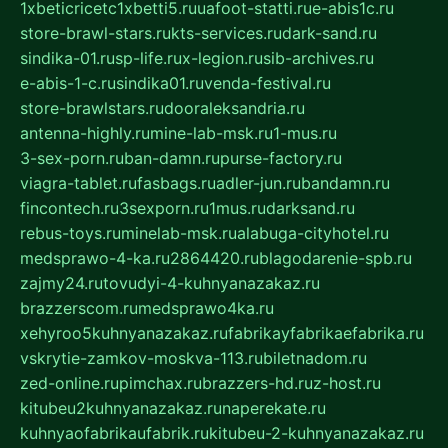
1xbeticricetc1xbetti5.ru
uafoot-statti.ru
e-abis1c.ru
store-brawl-stars.ru
kts-services.ru
dark-sand.ru
sindika-01.ru
sp-life.ru
x-legion.ru
sib-archives.ru
e-abis-1-c.ru
sindika01.ru
venda-festival.ru
store-brawlstars.ru
dooraleksandria.ru
antenna-highly.ru
mine-lab-msk.ru
1-mus.ru
3-sex-porn.ru
ban-damn.ru
purse-factory.ru
viagra-tablet.ru
fasbags.ru
adler-jun.ru
bandamn.ru
fincontech.ru
3sexporn.ru
1mus.ru
darksand.ru
rebus-toys.ru
minelab-msk.ru
alabuga-cityhotel.ru
medsprawo-4-ka.ru
2864420.ru
blagodarenie-spb.ru
zajmy24.ru
tovudyi-4-kuhnyanazakaz.ru
brazzerscom.ru
medsprawo4ka.ru
xehyroo5kuhnyanazakaz.ru
fabrikayfabrikaefabrika.ru
vskrytie-zamkov-moskva-113.ru
biletnadom.ru
zed-online.ru
pimchax.ru
brazzers-hd.ru
z-host.ru
kitubeu2kuhnyanazakaz.ru
naperekate.ru
kuhnyaofabrikaufabrik.ru
kitubeu-2-kuhnyanazakaz.ru