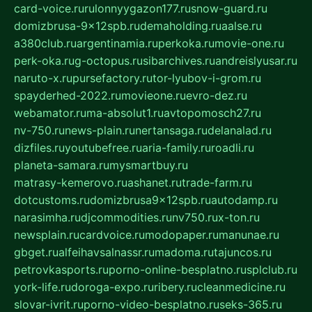
card-voice.ru
rulonnyygazon177.ru
snow-guard.ru
domizbrusa-9x12spb.ru
demaholding.ru
aalse.ru
a380club.ru
argentinamia.ru
perkoka.ru
movie-one.ru
perk-oka.ru
g-octopus.ru
sibarchives.ru
andreislyusar.ru
naruto-x.ru
pursefactory.ru
tor-lyubov-i-grom.ru
spayderhed-2022.ru
movieone.ru
evro-dez.ru
webamator.ru
ma-absolut1.ru
avtopomosch27.ru
nv-750.ru
news-plain.ru
nertansaga.ru
delanalad.ru
dizfiles.ru
youtubefree.ru
aria-family.ru
roadli.ru
planeta-samara.ru
mysmartbuy.ru
matrasy-kemerovo.ru
ashanet.ru
trade-farm.ru
dotcustoms.ru
domizbrusa9x12spb.ru
autodamp.ru
narasimha.ru
djcommodities.ru
nv750.ru
x-ton.ru
newsplain.ru
cardvoice.ru
modopaper.ru
manunae.ru
gbget.ru
alfeihavsalnassr.ru
madoma.ru
tajuncos.ru
petrovkasports.ru
porno-online-besplatno.ru
splclub.ru
york-life.ru
doroga-expo.ru
ribery.ru
cleanmedicine.ru
slovar-ivrit.ru
porno-video-besplatno.ru
seks-365.ru