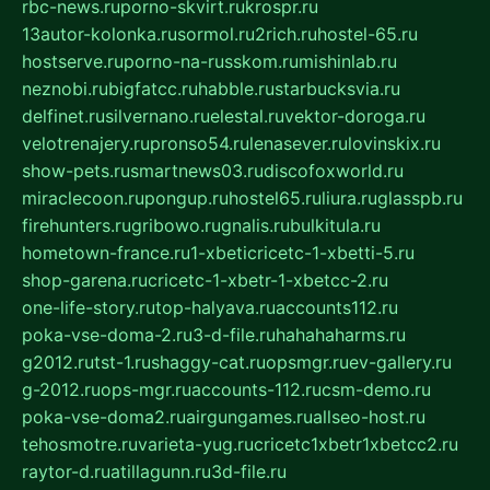
rbc-news.ru
porno-skvirt.ru
krospr.ru
13autor-kolonka.ru
sormol.ru
2rich.ru
hostel-65.ru
hostserve.ru
porno-na-russkom.ru
mishinlab.ru
neznobi.ru
bigfatcc.ru
habble.ru
starbucksvia.ru
delfinet.ru
silvernano.ru
elestal.ru
vektor-doroga.ru
velotrenajery.ru
pronso54.ru
lenasever.ru
lovinskix.ru
show-pets.ru
smartnews03.ru
discofoxworld.ru
miraclecoon.ru
pongup.ru
hostel65.ru
liura.ru
glasspb.ru
firehunters.ru
gribowo.ru
gnalis.ru
bulkitula.ru
hometown-france.ru
1-xbeticricetc-1-xbetti-5.ru
shop-garena.ru
cricetc-1-xbetr-1-xbetcc-2.ru
one-life-story.ru
top-halyava.ru
accounts112.ru
poka-vse-doma-2.ru
3-d-file.ru
hahahaharms.ru
g2012.ru
tst-1.ru
shaggy-cat.ru
opsmgr.ru
ev-gallery.ru
g-2012.ru
ops-mgr.ru
accounts-112.ru
csm-demo.ru
poka-vse-doma2.ru
airgungames.ru
allseo-host.ru
tehosmotre.ru
varieta-yug.ru
cricetc1xbetr1xbetcc2.ru
raytor-d.ru
atillagunn.ru
3d-file.ru