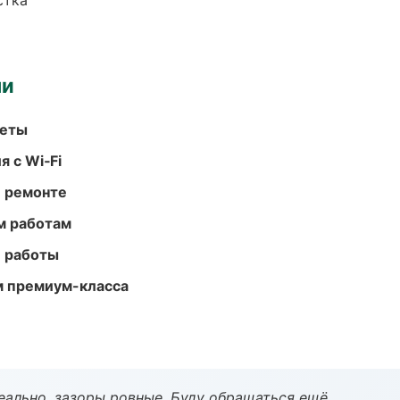
стка
ми
меты
 с Wi‑Fi
и ремонте
м работам
е работы
м премиум-класса
еально, зазоры ровные. Буду обращаться ещё.