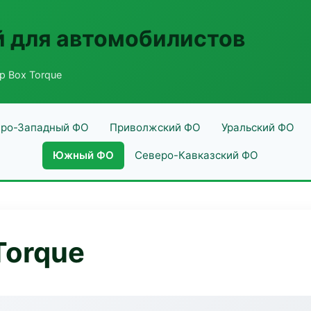
 для автомобилистов
р Box Torque
ро-Западный ФО
Приволжский ФО
Уральский ФО
Южный ФО
Северо-Кавказский ФО
Torque