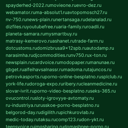
spayderhed-2022.ru
movieone.ru
evro-dez.ru
webamator.ru
ma-absolut1.ru
avtopomosch27.ru
nv-750.ru
news-plain.ru
nertansaga.ru
delanalad.ru
dizfiles.ru
youtubefree.ru
aria-family.ru
roadli.ru
planeta-samara.ru
mysmartbuy.ru
matrasy-kemerovo.ru
ashanet.ru
trade-farm.ru
dotcustoms.ru
domizbrusa9x12spb.ru
autodamp.ru
narasimha.ru
djcommodities.ru
nv750.ru
x-ton.ru
newsplain.ru
cardvoice.ru
modopaper.ru
manunae.ru
gbget.ru
alfeihavsalnassr.ru
madoma.ru
tajuncos.ru
petrovkasports.ru
porno-online-besplatno.ru
splclub.ru
york-life.ru
doroga-expo.ru
ribery.ru
cleanmedicine.ru
slovar-ivrit.ru
porno-video-besplatno.ru
seks-365.ru
ovucontrol.ru
sloty-igrovyye-avtomaty.ru
ru-industriya.ru
russkoe-porno-besplatno.ru
belgorod-day.ru
digilith.ru
pichkurovlab.ru
medic-today.ru
taksu.ru
comp123.ru
don-ykt.ru
teensvoice.ru
imgsharing.ru
domashnee-porno.ru