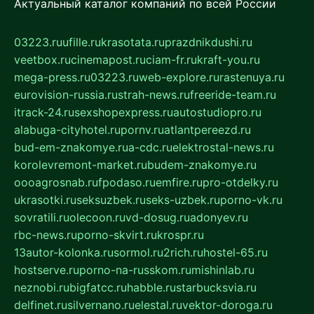
Актуальный каталог компаний по всей России
03223.ru
ufille.ru
krasotata.ru
prazdnikdushi.ru
veetbox.ru
cinemapost.ru
ciam-fr.ru
kraft-you.ru
mega-press.ru
03223.ru
web-explore.ru
rastenuya.ru
eurovision-russia.ru
strah-news.ru
freeride-team.ru
itrack-24.ru
sexshopexpress.ru
autostudiopro.ru
alabuga-cityhotel.ru
pornv.ru
atlantpereezd.ru
bud-em-znakomye.ru
a-cdc.ru
elektrostal-news.ru
korolevremont-market.ru
budem-znakomye.ru
oooagrosnab.ru
fpodaso.ru
emfire.ru
pro-otdelky.ru
ukrasotki.ru
seksuzbek.ru
seks-uzbek.ru
porno-vk.ru
sovratili.ru
olecoon.ru
vd-dosug.ru
adonyev.ru
rbc-news.ru
porno-skvirt.ru
krospr.ru
13autor-kolonka.ru
sormol.ru
2rich.ru
hostel-65.ru
hostserve.ru
porno-na-russkom.ru
mishinlab.ru
neznobi.ru
bigfatcc.ru
habble.ru
starbucksvia.ru
delfinet.ru
silvernano.ru
elestal.ru
vektor-doroga.ru