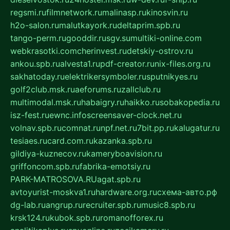
regsmi.ru
filmnetwork.ru
malinasp.ru
kinosvin.ru
h2o-salon.ru
malutkayork.ru
deltaprim.spb.ru
tango-perm.ru
gooddir.ru
sgv.su
multiki-online.com
webkrasotki.com
cherinvest.ru
detskiy-ostrov.ru
ankou.spb.ru
alvesta1.ru
pdf-creator.ru
nix-files.org.ru
sakhatoday.ru
elektrikersymboler.ru
sputnikyes.ru
golf2club.msk.ru
aeforums.ru
zallclub.ru
multimodal.msk.ru
habaigry.ru
haikko.ru
sobakopedia.ru
isz-fest.ru
ewnc.info
screensaver-clock.net.ru
volnav.spb.ru
comnat.ru
npf.net.ru
7bit.pp.ru
kalugatur.ru
tesiaes.ru
card.com.ru
kazanka.spb.ru
gildiya-kuznecov.ru
kameryboavision.ru
griffoncom.spb.ru
fabrika-emotsiy.ru
PARK-MATROSOVA.RU
agat.spb.ru
avtoyurist-moskva1.ru
hardware.org.ru
схема-авто.рф
dg-lab.ru
angrup.ru
recruiter.spb.ru
music8.spb.ru
krsk124.ru
kubok.spb.ru
romanofforex.ru