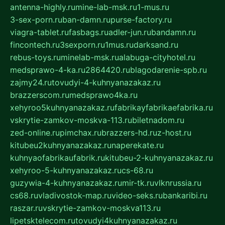
antenna-highly.ru
mine-lab-msk.ru
1-mus.ru
3-sex-porn.ru
ban-damn.ru
purse-factory.ru
viagra-tablet.ru
fasbags.ru
adler-jun.ru
bandamn.ru
fincontech.ru
3sexporn.ru
1mus.ru
darksand.ru
rebus-toys.ru
minelab-msk.ru
alabuga-cityhotel.ru
medsprawo-4-ka.ru
2864420.ru
blagodarenie-spb.ru
zajmy24.ru
tovudyi-4-kuhnyanazakaz.ru
brazzerscom.ru
medsprawo4ka.ru
xehyroo5kuhnyanazakaz.ru
fabrikayfabrikaefabrika.ru
vskrytie-zamkov-moskva-113.ru
biletnadom.ru
zed-online.ru
pimchax.ru
brazzers-hd.ru
z-host.ru
kitubeu2kuhnyanazakaz.ru
naperekate.ru
kuhnyaofabrikaufabrik.ru
kitubeu-2-kuhnyanazakaz.ru
xehyroo-5-kuhnyanazakaz.ru
cs-68.ru
guzywia-4-kuhnyanazakaz.ru
mir-tk.ru
vlknrussia.ru
cs68.ru
vladivostok-map.ru
video-seks.ru
bankaribi.ru
raszar.ru
vskrytie-zamkov-moskva113.ru
lipetsktelecom.ru
tovudyi4kuhnyanazakaz.ru