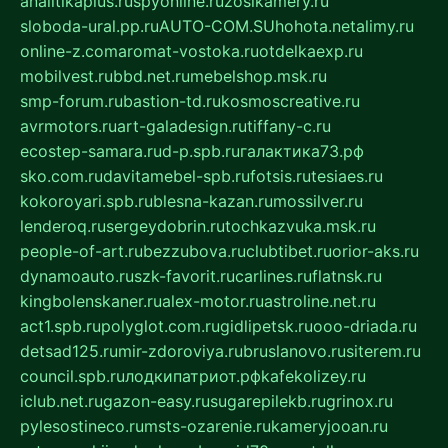
analitikaplus.ru
spyonline.ru
zosikamery.ru
sloboda-ural.pp.ru
AUTO-COM.SU
hohota.net
alimy.ru
online-z.com
aromat-vostoka.ru
otdelkaexp.ru
mobilvest.ru
bbd.net.ru
mebelshop.msk.ru
smp-forum.ru
bastion-td.ru
kosmoscreative.ru
avrmotors.ru
art-galadesign.ru
tiffany-c.ru
ecostep-samara.ru
d-p.spb.ru
галактика73.рф
sko.com.ru
davitamebel-spb.ru
fotsis.ru
tesiaes.ru
kokoroyari.spb.ru
blesna-kazan.ru
mossilver.ru
lenderoq.ru
sergeydobrin.ru
tochkazvuka.msk.ru
people-of-art.ru
bezzubova.ru
clubtibet.ru
orior-aks.ru
dynamoauto.ru
szk-favorit.ru
carlines.ru
flatnsk.ru
kingbolenskaner.ru
alex-motor.ru
astroline.net.ru
act1.spb.ru
polyglot.com.ru
gidlipetsk.ru
ooo-driada.ru
detsad125.ru
mir-zdoroviya.ru
bruslanovo.ru
siterem.ru
council.spb.ru
лодкипатриот.рф
kafekolizey.ru
iclub.net.ru
gazon-easy.ru
sugarepilekb.ru
grinox.ru
pylesostineco.ru
msts-ozarenie.ru
kameryjooan.ru