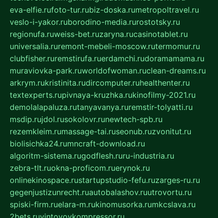
eva-elfie.ru
foto-tur.ru
biz-doska.ru
metropoltravel.ru
veslo-i-yakor.ru
borodino-media.ru
rostotsky.ru
regionufa.ru
weiss-bet.ru
zaryna.ru
casinotablet.ru
universalia.ru
remont-mebeli-moscow.ru
termomur.ru
clubfisher.ru
remstirufa.ru
erdamchi.ru
doramamama.ru
muraviovka-park.ru
worldofwoman.ru
clean-dreams.ru
arkrym.ru
kristinita.ru
dircomputer.ru
healthenter.ru
textexperts.ru
pivnaya-kruzhka.ru
kinofilmy-2021.ru
demolalapaluza.ru
tanyavanya.ru
remstir-tolyatti.ru
msdip.ru
jdol.ru
sokolovr.ru
newtech-spb.ru
rezemkleim.ru
massage-tai.ru
seonub.ru
zvonitut.ru
biolisichka24.ru
mncraft-download.ru
algoritm-sistema.ru
godflesh.ru
ru-industria.ru
zebra-tlt.ru
okna-proficom.ru
erynok.ru
onlinekinospace.ru
startupstudio-fefu.ru
zarges-ru.ru
gegenjustizunrecht.ru
autobalashov.ru
utrovortu.ru
spiski-firm.ru
elara-m.ru
kinomusorka.ru
mkcslava.ru
2bets.ru
vintovoykompressor.ru