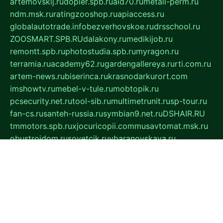
artemovskij.ru
dopler.spb.ru
aid70.ru
metall-perm.ru
ndm.msk.ru
ratingzooshop.ru
apiaccess.ru
globalautotrade.info
bezverhovskoe.ru
drsschool.ru
ZOOSMART.SPB.RU
dalakony.ru
medikijob.ru
remontt.spb.ru
photostudia.spb.ru
myragon.ru
terramia.ru
academy62.ru
gardengallereya.ru
rti.com.ru
artem-news.ru
biserinca.ru
krasnodarkurort.com
imshowtv.ru
mebel-v-tule.ru
mobtopik.ru
pcsecurity.net.ru
tool-sib.ru
multimetrunit.ru
sp-tour.ru
fan-cs.ru
santeh-russia.ru
symbian9.net.ru
DSHAIR.RU
tmmotors.spb.ru
xjocuricopii.com
musavtomat.msk.ru
obustrojdom.ru
sovetcik.ru
ybaranovskaya.ru
ppknews.ru
cult-alshei.ru
JAPANRUSSIA.RU
proekciyamebel.ru
imper-finans.ru
rim.org.ru
glamourai.ru
brassminus.ru
zabor-pro.ru
ftn.pp.ru
dorogoe58.ru
laimengpacker.ru
kuzova-zapchasti.ru
sageerp.ru
taxodrom.ru
dsrazvitie.ru
hardcity.net.ru
ratinghomegames.ru
topservice25.ru
gubernyan.ru