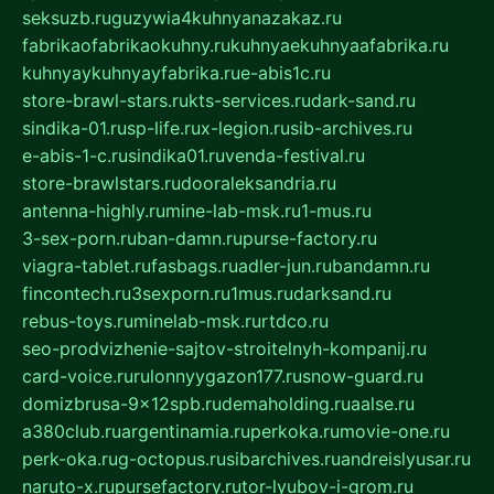
seksuzb.ru
guzywia4kuhnyanazakaz.ru
fabrikaofabrikaokuhny.ru
kuhnyaekuhnyaafabrika.ru
kuhnyaykuhnyayfabrika.ru
e-abis1c.ru
store-brawl-stars.ru
kts-services.ru
dark-sand.ru
sindika-01.ru
sp-life.ru
x-legion.ru
sib-archives.ru
e-abis-1-c.ru
sindika01.ru
venda-festival.ru
store-brawlstars.ru
dooraleksandria.ru
antenna-highly.ru
mine-lab-msk.ru
1-mus.ru
3-sex-porn.ru
ban-damn.ru
purse-factory.ru
viagra-tablet.ru
fasbags.ru
adler-jun.ru
bandamn.ru
fincontech.ru
3sexporn.ru
1mus.ru
darksand.ru
rebus-toys.ru
minelab-msk.ru
rtdco.ru
seo-prodvizhenie-sajtov-stroitelnyh-kompanij.ru
card-voice.ru
rulonnyygazon177.ru
snow-guard.ru
domizbrusa-9x12spb.ru
demaholding.ru
aalse.ru
a380club.ru
argentinamia.ru
perkoka.ru
movie-one.ru
perk-oka.ru
g-octopus.ru
sibarchives.ru
andreislyusar.ru
naruto-x.ru
pursefactory.ru
tor-lyubov-i-grom.ru