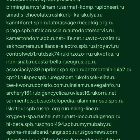
birminghamvsfulham.ru
sarmat-komp.ru
pioneeri.ru
amadis-chocolate.ru
shkurki-karakulya.ru
kanotiforet.spb.ru
tutmassage.ru
ecolog.org.ru
praga.spb.ru
falcorussia.ru
autodoctorservis.ru
kamertondom.spb.ru
net-life.net.ru
avto-vozim.ru
sakhcamera.ru
alliance-electro.spb.ru
stroyavt.ru
controlweb1.ru
tdsak74.ru
kinzozo-ru.ru
kvotka.ru
iron-snab.ru
costa-bella.ru
eugrus.pp.ru
associaciya39.ru
primexpo.spb.ru
bezmorchin.ru
ia2.ru
cpt21.ru
ispecspb.ru
regahost.ru
kolosok-elita.ru
tae-kwon.ru
consrio.com.ru
insiam.ru
avegainfo.ru
archery161.ru
bigencyclica.ru
vlast16.ru
korru.net
sarmiento.spb.su
extelopedia.ru
lammin-suo.spb.ru
iskatour.spb.ru
snpi.org.ru
running-line.ru
krygeva-spa.ru
chel.net.ru
rust-loco.ru
dugshop.ru
hl-beta.spb.ru
school494.spb.ru
mymubaby.ru
epoha-metalband.ru
ngr.spb.ru
rusgosnews.com
dieselvostok.ru
24hostel.msk.ru
w-dev.ru
f-ship.ru