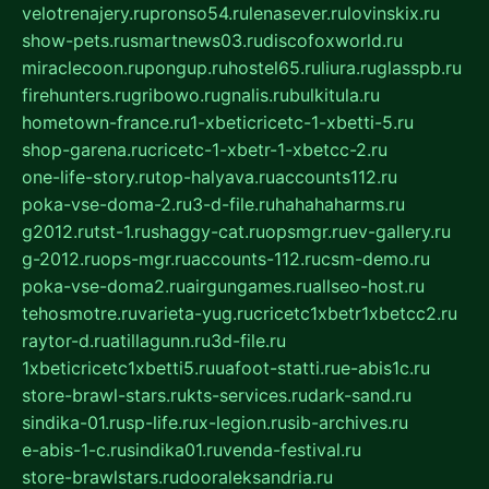
velotrenajery.ru
pronso54.ru
lenasever.ru
lovinskix.ru
show-pets.ru
smartnews03.ru
discofoxworld.ru
miraclecoon.ru
pongup.ru
hostel65.ru
liura.ru
glasspb.ru
firehunters.ru
gribowo.ru
gnalis.ru
bulkitula.ru
hometown-france.ru
1-xbeticricetc-1-xbetti-5.ru
shop-garena.ru
cricetc-1-xbetr-1-xbetcc-2.ru
one-life-story.ru
top-halyava.ru
accounts112.ru
poka-vse-doma-2.ru
3-d-file.ru
hahahaharms.ru
g2012.ru
tst-1.ru
shaggy-cat.ru
opsmgr.ru
ev-gallery.ru
g-2012.ru
ops-mgr.ru
accounts-112.ru
csm-demo.ru
poka-vse-doma2.ru
airgungames.ru
allseo-host.ru
tehosmotre.ru
varieta-yug.ru
cricetc1xbetr1xbetcc2.ru
raytor-d.ru
atillagunn.ru
3d-file.ru
1xbeticricetc1xbetti5.ru
uafoot-statti.ru
e-abis1c.ru
store-brawl-stars.ru
kts-services.ru
dark-sand.ru
sindika-01.ru
sp-life.ru
x-legion.ru
sib-archives.ru
e-abis-1-c.ru
sindika01.ru
venda-festival.ru
store-brawlstars.ru
dooraleksandria.ru