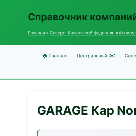
Справочник компаний
Главная
»
Северо-Кавказский федеральный окру
🏠 Главная
Центральный ФО
Севе
GARAGE Кар No