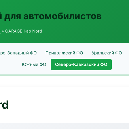
 для автомобилистов
г
» GARAGE Кар Nord
ро-Западный ФО
Приволжский ФО
Уральский ФО
Южный ФО
Северо-Кавказский ФО
rd