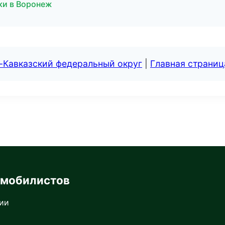
ки в Воронеж
-Кавказский федеральный округ
|
Главная страниц
омобилистов
сии