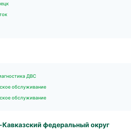
нецк
ток
диагностика ДВС
еское обслуживание
еское обслуживание
о-Кавказский федеральный округ