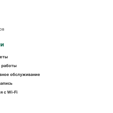
ов
ми
меты
е работы
вное обслуживание
запись
 с Wi‑Fi