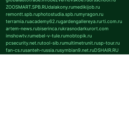
ZOOSMART.SPB.RU
dalakony.ru
medikijob.ru
remontt.spb.ru
photostudia.spb.ru
myragon.ru
terramia.ru
academy62.ru
gardengallereya.ru
rti.com.ru
artem-news.ru
biserinca.ru
krasnodarkurort.com
imshowtv.ru
mebel-v-tule.ru
mobtopik.ru
pcsecurity.net.ru
tool-sib.ru
multimetrunit.ru
sp-tour.ru
fan-cs.ru
santeh-russia.ru
symbian9.net.ru
DSHAIR.RU
tmmotors.spb.ru
xjocuricopii.com
musavtomat.msk.ru
obustrojdom.ru
sovetcik.ru
ybaranovskaya.ru
ppknews.ru
cult-alshei.ru
JAPANRUSSIA.RU
proekciyamebel.ru
imper-finans.ru
rim.org.ru
glamourai.ru
brassminus.ru
zabor-pro.ru
ftn.pp.ru
dorogoe58.ru
laimengpacker.ru
kuzova-zapchasti.ru
sageerp.ru
taxodrom.ru
dsrazvitie.ru
hardcity.net.ru
ratinghomegames.ru
topservice25.ru
gubernyan.ru
gtglasslined.ru
ii4.ru
tssport.spb.ru
andorra24.com
blackwallstreet.ru
oboimos.ru
optim-doors.com.ru