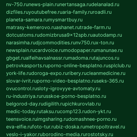
nv-750.ru
news-plain.ru
nertansaga.ru
delanalad.ru
dizfiles.ru
youtubefree.ru
aria-family.ru
roadli.ru
planeta-samara.ru
mysmartbuy.ru
matrasy-kemerovo.ru
ashanet.ru
trade-farm.ru
dotcustoms.ru
domizbrusa9x12spb.ru
autodamp.ru
narasimha.ru
djcommodities.ru
nv750.ru
x-ton.ru
newsplain.ru
cardvoice.ru
modopaper.ru
manunae.ru
gbget.ru
alfeihavsalnassr.ru
madoma.ru
tajuncos.ru
petrovkasports.ru
porno-online-besplatno.ru
splclub.ru
york-life.ru
doroga-expo.ru
ribery.ru
cleanmedicine.ru
slovar-ivrit.ru
porno-video-besplatno.ru
seks-365.ru
ovucontrol.ru
sloty-igrovyye-avtomaty.ru
ru-industriya.ru
russkoe-porno-besplatno.ru
belgorod-day.ru
digilith.ru
pichkurovlab.ru
medic-today.ru
taksu.ru
comp123.ru
don-ykt.ru
teensvoice.ru
imgsharing.ru
domashnee-porno.ru
eva-elfie.ru
foto-tur.ru
biz-doska.ru
metropoltravel.ru
veslo-i-yakor.ru
borodino-media.ru
rostotsky.ru