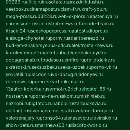
03223.ru
ufille.ru
krasotata.ru
prazdnikdushi.ru
veetbox.ru
cinemapost.ru
ciam-fr.ru
kraft-you.ru
mega-press.ru
03223.ru
web-explore.ru
rastenuya.ru
eurovision-russia.ru
strah-news.ru
freeride-team.ru
itrack-24.ru
sexshopexpress.ru
autostudiopro.ru
alabuga-cityhotel.ru
pornv.ru
atlantpereezd.ru
bud-em-znakomye.ru
a-cdc.ru
elektrostal-news.ru
korolevremont-market.ru
budem-znakomye.ru
oooagrosnab.ru
fpodaso.ru
emfire.ru
pro-otdelky.ru
ukrasotki.ru
seksuzbek.ru
seks-uzbek.ru
porno-vk.ru
sovratili.ru
olecoon.ru
vd-dosug.ru
adonyev.ru
rbc-news.ru
porno-skvirt.ru
krospr.ru
13autor-kolonka.ru
sormol.ru
2rich.ru
hostel-65.ru
hostserve.ru
porno-na-russkom.ru
mishinlab.ru
neznobi.ru
bigfatcc.ru
habble.ru
starbucksvia.ru
delfinet.ru
silvernano.ru
elestal.ru
vektor-doroga.ru
velotrenajery.ru
pronso54.ru
lenasever.ru
lovinskix.ru
show-pets.ru
smartnews03.ru
discofoxworld.ru