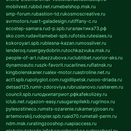
mobilvest.ru
bbd.net.ru
mebelshop.msk.ru
smp-forum.ru
bastion-td.ru
kosmoscreative.ru
avrmotors.ru
art-galadesign.ru
tiffany-c.ru
ecostep-samara.ru
d-p.spb.ru
галактика73.рф
sko.com.ru
davitamebel-spb.ru
fotsis.ru
tesiaes.ru
kokoroyari.spb.ru
blesna-kazan.ru
mossilver.ru
lenderoq.ru
sergeydobrin.ru
tochkazvuka.msk.ru
people-of-art.ru
bezzubova.ru
clubtibet.ru
orior-aks.ru
dynamoauto.ru
szk-favorit.ru
carlines.ru
flatnsk.ru
kingbolenskaner.ru
alex-motor.ru
astroline.net.ru
act1.spb.ru
polyglot.com.ru
gidlipetsk.ru
ooo-driada.ru
detsad125.ru
mir-zdoroviya.ru
bruslanovo.ru
siterem.ru
council.spb.ru
лодкипатриот.рф
kafekolizey.ru
iclub.net.ru
gazon-easy.ru
sugarepilekb.ru
grinox.ru
pylesostineco.ru
msts-ozarenie.ru
kameryjooan.ru
artemovskij.ru
dopler.spb.ru
aid70.ru
metall-perm.ru
ndm.msk.ru
ratingzooshop.ru
apiaccess.ru
globalautotrade.info
bezverhovskoe.ru
drsschool.ru