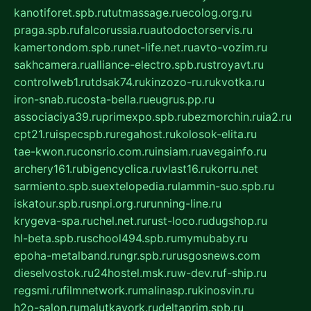
kanotiforet.spb.ru
tutmassage.ru
ecolog.org.ru
praga.spb.ru
falcorussia.ru
autodoctorservis.ru
kamertondom.spb.ru
net-life.net.ru
avto-vozim.ru
sakhcamera.ru
alliance-electro.spb.ru
stroyavt.ru
controlweb1.ru
tdsak74.ru
kinzozo-ru.ru
kvotka.ru
iron-snab.ru
costa-bella.ru
eugrus.pp.ru
associaciya39.ru
primexpo.spb.ru
bezmorchin.ru
ia2.ru
cpt21.ru
ispecspb.ru
regahost.ru
kolosok-elita.ru
tae-kwon.ru
consrio.com.ru
insiam.ru
avegainfo.ru
archery161.ru
bigencyclica.ru
vlast16.ru
korru.net
sarmiento.spb.su
extelopedia.ru
lammin-suo.spb.ru
iskatour.spb.ru
snpi.org.ru
running-line.ru
krygeva-spa.ru
chel.net.ru
rust-loco.ru
dugshop.ru
hl-beta.spb.ru
school494.spb.ru
mymubaby.ru
epoha-metalband.ru
ngr.spb.ru
rusgosnews.com
dieselvostok.ru
24hostel.msk.ru
w-dev.ru
f-ship.ru
regsmi.ru
filmnetwork.ru
malinasp.ru
kinosvin.ru
h2o-salon.ru
malutkayork.ru
deltaprim.spb.ru