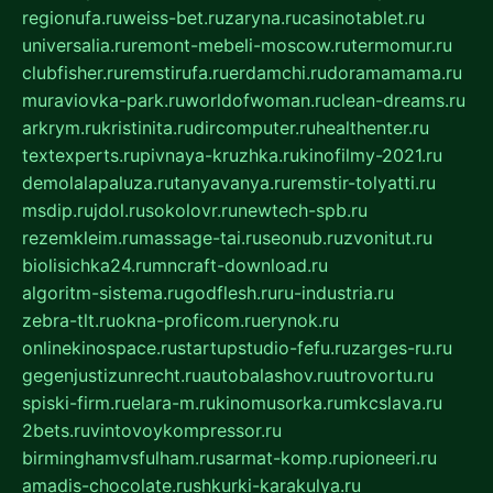
regionufa.ru
weiss-bet.ru
zaryna.ru
casinotablet.ru
universalia.ru
remont-mebeli-moscow.ru
termomur.ru
clubfisher.ru
remstirufa.ru
erdamchi.ru
doramamama.ru
muraviovka-park.ru
worldofwoman.ru
clean-dreams.ru
arkrym.ru
kristinita.ru
dircomputer.ru
healthenter.ru
textexperts.ru
pivnaya-kruzhka.ru
kinofilmy-2021.ru
demolalapaluza.ru
tanyavanya.ru
remstir-tolyatti.ru
msdip.ru
jdol.ru
sokolovr.ru
newtech-spb.ru
rezemkleim.ru
massage-tai.ru
seonub.ru
zvonitut.ru
biolisichka24.ru
mncraft-download.ru
algoritm-sistema.ru
godflesh.ru
ru-industria.ru
zebra-tlt.ru
okna-proficom.ru
erynok.ru
onlinekinospace.ru
startupstudio-fefu.ru
zarges-ru.ru
gegenjustizunrecht.ru
autobalashov.ru
utrovortu.ru
spiski-firm.ru
elara-m.ru
kinomusorka.ru
mkcslava.ru
2bets.ru
vintovoykompressor.ru
birminghamvsfulham.ru
sarmat-komp.ru
pioneeri.ru
amadis-chocolate.ru
shkurki-karakulya.ru