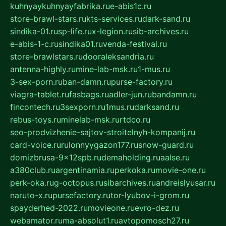
kuhnyaykuhnyayfabrika.ru
e-abis1c.ru
store-brawl-stars.ru
kts-services.ru
dark-sand.ru
sindika-01.ru
sp-life.ru
x-legion.ru
sib-archives.ru
e-abis-1-c.ru
sindika01.ru
venda-festival.ru
store-brawlstars.ru
dooraleksandria.ru
antenna-highly.ru
mine-lab-msk.ru
1-mus.ru
3-sex-porn.ru
ban-damn.ru
purse-factory.ru
viagra-tablet.ru
fasbags.ru
adler-jun.ru
bandamn.ru
fincontech.ru
3sexporn.ru
1mus.ru
darksand.ru
rebus-toys.ru
minelab-msk.ru
rtdco.ru
seo-prodvizhenie-sajtov-stroitelnyh-kompanij.ru
card-voice.ru
rulonnyygazon177.ru
snow-guard.ru
domizbrusa-9x12spb.ru
demaholding.ru
aalse.ru
a380club.ru
argentinamia.ru
perkoka.ru
movie-one.ru
perk-oka.ru
g-octopus.ru
sibarchives.ru
andreislyusar.ru
naruto-x.ru
pursefactory.ru
tor-lyubov-i-grom.ru
spayderhed-2022.ru
movieone.ru
evro-dez.ru
webamator.ru
ma-absolut1.ru
avtopomosch27.ru