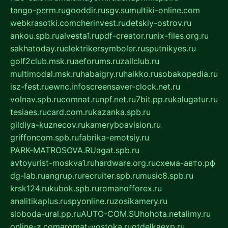
tango-perm.ru
gooddir.ru
sgv.su
multiki-online.com
webkrasotki.com
cherinvest.ru
detskiy-ostrov.ru
ankou.spb.ru
alvesta1.ru
pdf-creator.ru
nix-files.org.ru
sakhatoday.ru
elektrikersymboler.ru
sputnikyes.ru
golf2club.msk.ru
aeforums.ru
zallclub.ru
multimodal.msk.ru
habaigry.ru
haikko.ru
sobakopedia.ru
isz-fest.ru
ewnc.info
screensaver-clock.net.ru
volnav.spb.ru
comnat.ru
npf.net.ru
7bit.pp.ru
kalugatur.ru
tesiaes.ru
card.com.ru
kazanka.spb.ru
gildiya-kuznecov.ru
kameryboavision.ru
griffoncom.spb.ru
fabrika-emotsiy.ru
PARK-MATROSOVA.RU
agat.spb.ru
avtoyurist-moskva1.ru
hardware.org.ru
схема-авто.рф
dg-lab.ru
angrup.ru
recruiter.spb.ru
music8.spb.ru
krsk124.ru
kubok.spb.ru
romanofforex.ru
analitikaplus.ru
spyonline.ru
zosikamery.ru
sloboda-ural.pp.ru
AUTO-COM.SU
hohota.net
alimy.ru
online-z.com
aromat-vostoka.ru
otdelkaexp.ru