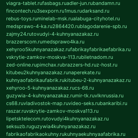
viagra-tablet.ru
fasbags.ru
adler-jun.ru
bandamn.ru
fincontech.ru
3sexporn.ru
1mus.ru
darksand.ru
rebus-toys.ru
minelab-msk.ru
alabuga-cityhotel.ru
medsprawo-4-ka.ru
2864420.ru
blagodarenie-spb.ru
zajmy24.ru
tovudyi-4-kuhnyanazakaz.ru
brazzerscom.ru
medsprawo4ka.ru
xehyroo5kuhnyanazakaz.ru
fabrikayfabrikaefabrika.ru
vskrytie-zamkov-moskva-113.ru
biletnadom.ru
zed-online.ru
pimchax.ru
brazzers-hd.ru
z-host.ru
kitubeu2kuhnyanazakaz.ru
naperekate.ru
kuhnyaofabrikaufabrik.ru
kitubeu-2-kuhnyanazakaz.ru
xehyroo-5-kuhnyanazakaz.ru
cs-68.ru
guzywia-4-kuhnyanazakaz.ru
mir-tk.ru
vlknrussia.ru
cs68.ru
vladivostok-map.ru
video-seks.ru
bankaribi.ru
raszar.ru
vskrytie-zamkov-moskva113.ru
lipetsktelecom.ru
tovudyi4kuhnyanazakaz.ru
seksuzb.ru
guzywia4kuhnyanazakaz.ru
fabrikaofabrikaokuhny.ru
kuhnyaekuhnyaafabrika.ru