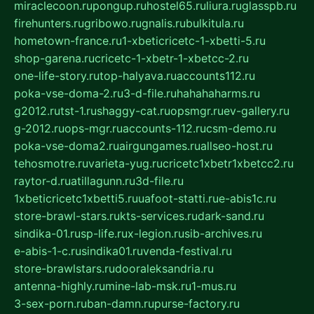
miraclecoon.ru
pongup.ru
hostel65.ru
liura.ru
glasspb.ru
firehunters.ru
gribowo.ru
gnalis.ru
bulkitula.ru
hometown-france.ru
1-xbeticricetc-1-xbetti-5.ru
shop-garena.ru
cricetc-1-xbetr-1-xbetcc-2.ru
one-life-story.ru
top-halyava.ru
accounts112.ru
poka-vse-doma-2.ru
3-d-file.ru
hahahaharms.ru
g2012.ru
tst-1.ru
shaggy-cat.ru
opsmgr.ru
ev-gallery.ru
g-2012.ru
ops-mgr.ru
accounts-112.ru
csm-demo.ru
poka-vse-doma2.ru
airgungames.ru
allseo-host.ru
tehosmotre.ru
varieta-yug.ru
cricetc1xbetr1xbetcc2.ru
raytor-d.ru
atillagunn.ru
3d-file.ru
1xbeticricetc1xbetti5.ru
uafoot-statti.ru
e-abis1c.ru
store-brawl-stars.ru
kts-services.ru
dark-sand.ru
sindika-01.ru
sp-life.ru
x-legion.ru
sib-archives.ru
e-abis-1-c.ru
sindika01.ru
venda-festival.ru
store-brawlstars.ru
dooraleksandria.ru
antenna-highly.ru
mine-lab-msk.ru
1-mus.ru
3-sex-porn.ru
ban-damn.ru
purse-factory.ru