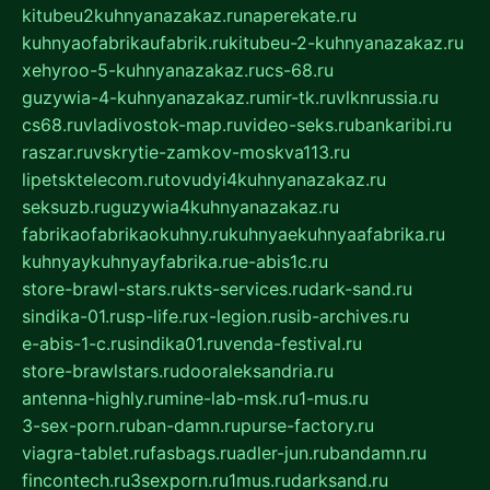
kitubeu2kuhnyanazakaz.ru
naperekate.ru
kuhnyaofabrikaufabrik.ru
kitubeu-2-kuhnyanazakaz.ru
xehyroo-5-kuhnyanazakaz.ru
cs-68.ru
guzywia-4-kuhnyanazakaz.ru
mir-tk.ru
vlknrussia.ru
cs68.ru
vladivostok-map.ru
video-seks.ru
bankaribi.ru
raszar.ru
vskrytie-zamkov-moskva113.ru
lipetsktelecom.ru
tovudyi4kuhnyanazakaz.ru
seksuzb.ru
guzywia4kuhnyanazakaz.ru
fabrikaofabrikaokuhny.ru
kuhnyaekuhnyaafabrika.ru
kuhnyaykuhnyayfabrika.ru
e-abis1c.ru
store-brawl-stars.ru
kts-services.ru
dark-sand.ru
sindika-01.ru
sp-life.ru
x-legion.ru
sib-archives.ru
e-abis-1-c.ru
sindika01.ru
venda-festival.ru
store-brawlstars.ru
dooraleksandria.ru
antenna-highly.ru
mine-lab-msk.ru
1-mus.ru
3-sex-porn.ru
ban-damn.ru
purse-factory.ru
viagra-tablet.ru
fasbags.ru
adler-jun.ru
bandamn.ru
fincontech.ru
3sexporn.ru
1mus.ru
darksand.ru