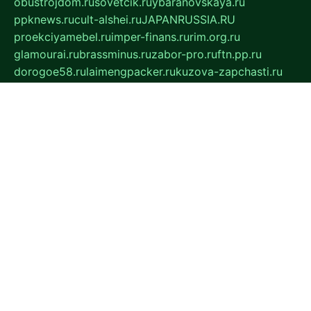
obustrojdom.ru
sovetcik.ru
ybaranovskaya.ru
ppknews.ru
cult-alshei.ru
JAPANRUSSIA.RU
proekciyamebel.ru
imper-finans.ru
rim.org.ru
glamourai.ru
brassminus.ru
zabor-pro.ru
ftn.pp.ru
dorogoe58.ru
laimengpacker.ru
kuzova-zapchasti.ru
sageerp.ru
taxodrom.ru
dsrazvitie.ru
hardcity.net.ru
ratinghomegames.ru
topservice25.ru
gubernyan.ru
gtglasslined.ru
ii4.ru
tssport.spb.ru
andorra24.com
blackwallstreet.ru
oboimos.ru
optim-doors.com.ru
ikuch.ru
nycr.org.ru
npa21.ru
vremya-ch.spb.ru
desert000.ru
ivtorgi.ru
ifiori.ru
catalog-statei.ru
dcv.org.ru
spetsmaster174.ru
ipkameryhiseeu.ru
dum26.ru
ruspol.spb.ru
fr-opendp.ru
kam-solnyshko.ru
cheyenne-arapaho.ru
sevzapmetal.spb.ru
ted-lapidus.spb.ru
parasite-eliminator.ru
sigma-complete.ru
modernworld.ru
dama-moda.ru
eholot-group.ru
sk-nvkz.ru
DRONGOLD.RU
democratia2.ru
i-farmer.ru
mass-sport.org