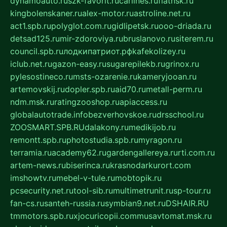
dynamoauto.ru
szk-favorit.ru
carlines.ru
flatnsk.ru
kingbolenskaner.ru
alex-motor.ru
astroline.net.ru
act1.spb.ru
polyglot.com.ru
gidlipetsk.ru
ooo-driada.ru
detsad125.ru
mir-zdoroviya.ru
bruslanovo.ru
siterem.ru
council.spb.ru
лодкипатриот.рф
kafekolizey.ru
iclub.net.ru
gazon-easy.ru
sugarepilekb.ru
grinox.ru
pylesostineco.ru
msts-ozarenie.ru
kameryjooan.ru
artemovskij.ru
dopler.spb.ru
aid70.ru
metall-perm.ru
ndm.msk.ru
ratingzooshop.ru
apiaccess.ru
globalautotrade.info
bezverhovskoe.ru
drsschool.ru
ZOOSMART.SPB.RU
dalakony.ru
medikijob.ru
remontt.spb.ru
photostudia.spb.ru
myragon.ru
terramia.ru
academy62.ru
gardengallereya.ru
rti.com.ru
artem-news.ru
biserinca.ru
krasnodarkurort.com
imshowtv.ru
mebel-v-tule.ru
mobtopik.ru
pcsecurity.net.ru
tool-sib.ru
multimetrunit.ru
sp-tour.ru
fan-cs.ru
santeh-russia.ru
symbian9.net.ru
DSHAIR.RU
tmmotors.spb.ru
xjocuricopii.com
musavtomat.msk.ru