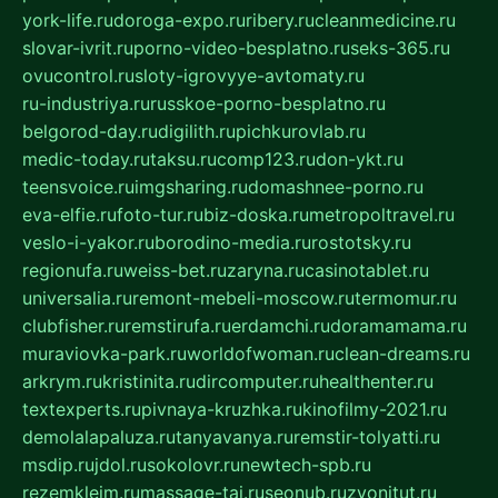
york-life.ru
doroga-expo.ru
ribery.ru
cleanmedicine.ru
slovar-ivrit.ru
porno-video-besplatno.ru
seks-365.ru
ovucontrol.ru
sloty-igrovyye-avtomaty.ru
ru-industriya.ru
russkoe-porno-besplatno.ru
belgorod-day.ru
digilith.ru
pichkurovlab.ru
medic-today.ru
taksu.ru
comp123.ru
don-ykt.ru
teensvoice.ru
imgsharing.ru
domashnee-porno.ru
eva-elfie.ru
foto-tur.ru
biz-doska.ru
metropoltravel.ru
veslo-i-yakor.ru
borodino-media.ru
rostotsky.ru
regionufa.ru
weiss-bet.ru
zaryna.ru
casinotablet.ru
universalia.ru
remont-mebeli-moscow.ru
termomur.ru
clubfisher.ru
remstirufa.ru
erdamchi.ru
doramamama.ru
muraviovka-park.ru
worldofwoman.ru
clean-dreams.ru
arkrym.ru
kristinita.ru
dircomputer.ru
healthenter.ru
textexperts.ru
pivnaya-kruzhka.ru
kinofilmy-2021.ru
demolalapaluza.ru
tanyavanya.ru
remstir-tolyatti.ru
msdip.ru
jdol.ru
sokolovr.ru
newtech-spb.ru
rezemkleim.ru
massage-tai.ru
seonub.ru
zvonitut.ru