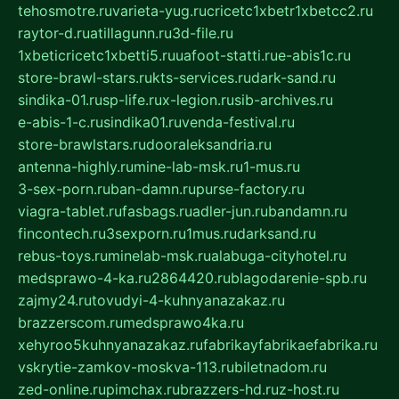
tehosmotre.ru
varieta-yug.ru
cricetc1xbetr1xbetcc2.ru
raytor-d.ru
atillagunn.ru
3d-file.ru
1xbeticricetc1xbetti5.ru
uafoot-statti.ru
e-abis1c.ru
store-brawl-stars.ru
kts-services.ru
dark-sand.ru
sindika-01.ru
sp-life.ru
x-legion.ru
sib-archives.ru
e-abis-1-c.ru
sindika01.ru
venda-festival.ru
store-brawlstars.ru
dooraleksandria.ru
antenna-highly.ru
mine-lab-msk.ru
1-mus.ru
3-sex-porn.ru
ban-damn.ru
purse-factory.ru
viagra-tablet.ru
fasbags.ru
adler-jun.ru
bandamn.ru
fincontech.ru
3sexporn.ru
1mus.ru
darksand.ru
rebus-toys.ru
minelab-msk.ru
alabuga-cityhotel.ru
medsprawo-4-ka.ru
2864420.ru
blagodarenie-spb.ru
zajmy24.ru
tovudyi-4-kuhnyanazakaz.ru
brazzerscom.ru
medsprawo4ka.ru
xehyroo5kuhnyanazakaz.ru
fabrikayfabrikaefabrika.ru
vskrytie-zamkov-moskva-113.ru
biletnadom.ru
zed-online.ru
pimchax.ru
brazzers-hd.ru
z-host.ru