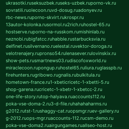
ukrasotki.ru
seksuzbek.ru
seks-uzbek.ru
porno-vk.ru
sovratili.ru
olecoon.ru
vd-dosug.ru
adonyev.ru
rbc-news.ru
porno-skvirt.ru
krospr.ru
13autor-kolonka.ru
sormol.ru
2rich.ru
hostel-65.ru
hostserve.ru
porno-na-russkom.ru
mishinlab.ru
neznobi.ru
bigfatcc.ru
habble.ru
starbucksvia.ru
delfinet.ru
silvernano.ru
elestal.ru
vektor-doroga.ru
velotrenajery.ru
pronso54.ru
lenasever.ru
lovinskix.ru
show-pets.ru
smartnews03.ru
discofoxworld.ru
miraclecoon.ru
pongup.ru
hostel65.ru
liura.ru
glasspb.ru
firehunters.ru
gribowo.ru
gnalis.ru
bulkitula.ru
hometown-france.ru
1-xbeticricetc-1-xbetti-5.ru
shop-garena.ru
cricetc-1-xbetr-1-xbetcc-2.ru
one-life-story.ru
top-halyava.ru
accounts112.ru
poka-vse-doma-2.ru
3-d-file.ru
hahahaharms.ru
g2012.ru
tst-1.ru
shaggy-cat.ru
opsmgr.ru
ev-gallery.ru
g-2012.ru
ops-mgr.ru
accounts-112.ru
csm-demo.ru
poka-vse-doma2.ru
airgungames.ru
allseo-host.ru