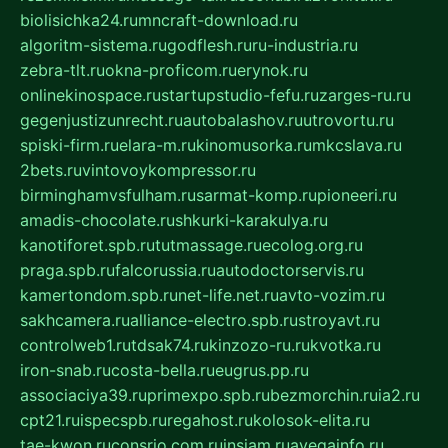
biolisichka24.ru
mncraft-download.ru
algoritm-sistema.ru
godflesh.ru
ru-industria.ru
zebra-tlt.ru
okna-proficom.ru
erynok.ru
onlinekinospace.ru
startupstudio-fefu.ru
zarges-ru.ru
gegenjustizunrecht.ru
autobalashov.ru
utrovortu.ru
spiski-firm.ru
elara-m.ru
kinomusorka.ru
mkcslava.ru
2bets.ru
vintovoykompressor.ru
birminghamvsfulham.ru
sarmat-komp.ru
pioneeri.ru
amadis-chocolate.ru
shkurki-karakulya.ru
kanotiforet.spb.ru
tutmassage.ru
ecolog.org.ru
praga.spb.ru
falcorussia.ru
autodoctorservis.ru
kamertondom.spb.ru
net-life.net.ru
avto-vozim.ru
sakhcamera.ru
alliance-electro.spb.ru
stroyavt.ru
controlweb1.ru
tdsak74.ru
kinzozo-ru.ru
kvotka.ru
iron-snab.ru
costa-bella.ru
eugrus.pp.ru
associaciya39.ru
primexpo.spb.ru
bezmorchin.ru
ia2.ru
cpt21.ru
ispecspb.ru
regahost.ru
kolosok-elita.ru
tae-kwon.ru
consrio.com.ru
insiam.ru
avegainfo.ru