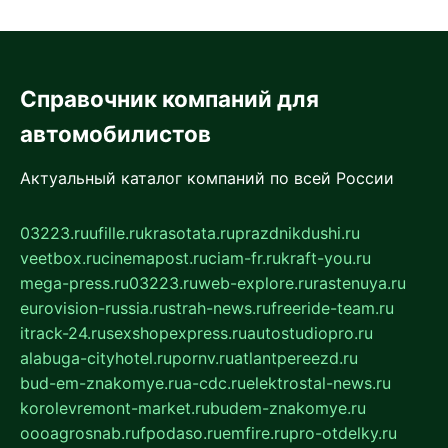
Справочник компаний для
автомобилистов
Актуальный каталог компаний по всей России
03223.ru
ufille.ru
krasotata.ru
prazdnikdushi.ru
veetbox.ru
cinemapost.ru
ciam-fr.ru
kraft-you.ru
mega-press.ru
03223.ru
web-explore.ru
rastenuya.ru
eurovision-russia.ru
strah-news.ru
freeride-team.ru
itrack-24.ru
sexshopexpress.ru
autostudiopro.ru
alabuga-cityhotel.ru
pornv.ru
atlantpereezd.ru
bud-em-znakomye.ru
a-cdc.ru
elektrostal-news.ru
korolevremont-market.ru
budem-znakomye.ru
oooagrosnab.ru
fpodaso.ru
emfire.ru
pro-otdelky.ru