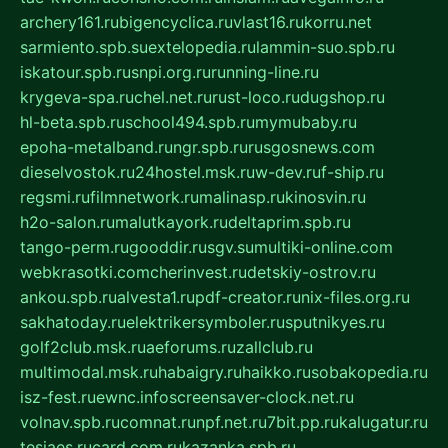
archery161.ru
bigencyclica.ru
vlast16.ru
korru.net
sarmiento.spb.su
extelopedia.ru
lammin-suo.spb.ru
iskatour.spb.ru
snpi.org.ru
running-line.ru
krygeva-spa.ru
chel.net.ru
rust-loco.ru
dugshop.ru
hl-beta.spb.ru
school494.spb.ru
mymubaby.ru
epoha-metalband.ru
ngr.spb.ru
rusgosnews.com
dieselvostok.ru
24hostel.msk.ru
w-dev.ru
f-ship.ru
regsmi.ru
filmnetwork.ru
malinasp.ru
kinosvin.ru
h2o-salon.ru
malutkayork.ru
deltaprim.spb.ru
tango-perm.ru
gooddir.ru
sgv.su
multiki-online.com
webkrasotki.com
cherinvest.ru
detskiy-ostrov.ru
ankou.spb.ru
alvesta1.ru
pdf-creator.ru
nix-files.org.ru
sakhatoday.ru
elektrikersymboler.ru
sputnikyes.ru
golf2club.msk.ru
aeforums.ru
zallclub.ru
multimodal.msk.ru
habaigry.ru
haikko.ru
sobakopedia.ru
isz-fest.ru
ewnc.info
screensaver-clock.net.ru
volnav.spb.ru
comnat.ru
npf.net.ru
7bit.pp.ru
kalugatur.ru
tesiaes.ru
card.com.ru
kazanka.spb.ru