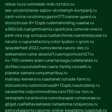
rebus-toys.ru
minelab-msk.ru
rtdco.ru
seo-prodvizhenie-sajtov-stroitelnyh-kompanij.ru
card-voice.ru
rulonnyygazon177.ru
snow-guard.ru
domizbrusa-9x12spb.ru
demaholding.ru
aalse.ru
a380club.ru
argentinamia.ru
perkoka.ru
movie-one.ru
perk-oka.ru
g-octopus.ru
sibarchives.ru
andreislyusar.ru
naruto-x.ru
pursefactory.ru
tor-lyubov-i-grom.ru
spayderhed-2022.ru
movieone.ru
evro-dez.ru
webamator.ru
ma-absolut1.ru
avtopomosch27.ru
nv-750.ru
news-plain.ru
nertansaga.ru
delanalad.ru
dizfiles.ru
youtubefree.ru
aria-family.ru
roadli.ru
planeta-samara.ru
mysmartbuy.ru
matrasy-kemerovo.ru
ashanet.ru
trade-farm.ru
dotcustoms.ru
domizbrusa9x12spb.ru
autodamp.ru
narasimha.ru
djcommodities.ru
nv750.ru
x-ton.ru
newsplain.ru
cardvoice.ru
modopaper.ru
manunae.ru
gbget.ru
alfeihavsalnassr.ru
madoma.ru
tajuncos.ru
petrovkasports.ru
porno-online-besplatno.ru
splclub.ru