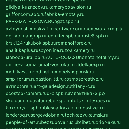
gildiya-kuznecov.ru
kameryboavision.ru
griffoncom.spb.ru
fabrika-emotsiy.ru
PARK-MATROSOVA.RU
agat.spb.ru
avtoyurist-moskva1.ru
hardware.org.ru
схема-авто.рф
dg-lab.ru
angrup.ru
recruiter.spb.ru
music8.spb.ru
krsk124.ru
kubok.spb.ru
romanofforex.ru
analitikaplus.ru
spyonline.ru
zosikamery.ru
sloboda-ural.pp.ru
AUTO-COM.SU
hohota.net
alimy.ru
online-z.com
aromat-vostoka.ru
otdelkaexp.ru
mobilvest.ru
bbd.net.ru
mebelshop.msk.ru
smp-forum.ru
bastion-td.ru
kosmoscreative.ru
avrmotors.ru
art-galadesign.ru
tiffany-c.ru
ecostep-samara.ru
d-p.spb.ru
галактика73.рф
sko.com.ru
davitamebel-spb.ru
fotsis.ru
tesiaes.ru
kokoroyari.spb.ru
blesna-kazan.ru
mossilver.ru
lenderoq.ru
sergeydobrin.ru
tochkazvuka.msk.ru
people-of-art.ru
bezzubova.ru
clubtibet.ru
orior-aks.ru