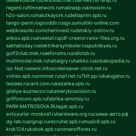
regsmi.ru
filmnetwork.ru
malinasp.ru
kinosvin.ru
h2o-salon.ru
malutkayork.ru
deltaprim.spb.ru
tango-perm.ru
gooddir.ru
sgv.su
multiki-online.com
webkrasotki.com
cherinvest.ru
detskiy-ostrov.ru
ankou.spb.ru
alvesta1.ru
pdf-creator.ru
nix-files.org.ru
sakhatoday.ru
elektrikersymboler.ru
sputnikyes.ru
golf2club.msk.ru
aeforums.ru
zallclub.ru
multimodal.msk.ru
habaigry.ru
haikko.ru
sobakopedia.ru
isz-fest.ru
ewnc.info
screensaver-clock.net.ru
volnav.spb.ru
comnat.ru
npf.net.ru
7bit.pp.ru
kalugatur.ru
tesiaes.ru
card.com.ru
kazanka.spb.ru
gildiya-kuznecov.ru
kameryboavision.ru
griffoncom.spb.ru
fabrika-emotsiy.ru
PARK-MATROSOVA.RU
agat.spb.ru
avtoyurist-moskva1.ru
hardware.org.ru
схема-авто.рф
dg-lab.ru
angrup.ru
recruiter.spb.ru
music8.spb.ru
krsk124.ru
kubok.spb.ru
romanofforex.ru