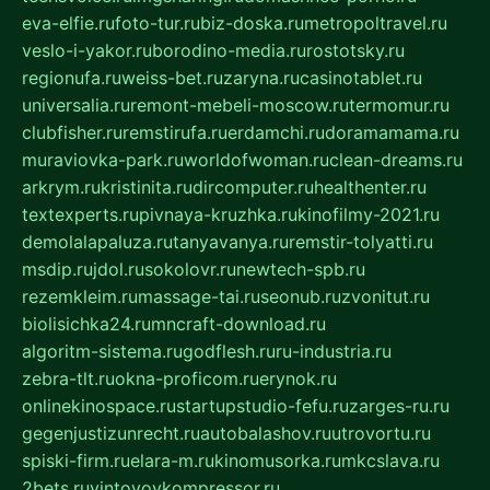
eva-elfie.ru
foto-tur.ru
biz-doska.ru
metropoltravel.ru
veslo-i-yakor.ru
borodino-media.ru
rostotsky.ru
regionufa.ru
weiss-bet.ru
zaryna.ru
casinotablet.ru
universalia.ru
remont-mebeli-moscow.ru
termomur.ru
clubfisher.ru
remstirufa.ru
erdamchi.ru
doramamama.ru
muraviovka-park.ru
worldofwoman.ru
clean-dreams.ru
arkrym.ru
kristinita.ru
dircomputer.ru
healthenter.ru
textexperts.ru
pivnaya-kruzhka.ru
kinofilmy-2021.ru
demolalapaluza.ru
tanyavanya.ru
remstir-tolyatti.ru
msdip.ru
jdol.ru
sokolovr.ru
newtech-spb.ru
rezemkleim.ru
massage-tai.ru
seonub.ru
zvonitut.ru
biolisichka24.ru
mncraft-download.ru
algoritm-sistema.ru
godflesh.ru
ru-industria.ru
zebra-tlt.ru
okna-proficom.ru
erynok.ru
onlinekinospace.ru
startupstudio-fefu.ru
zarges-ru.ru
gegenjustizunrecht.ru
autobalashov.ru
utrovortu.ru
spiski-firm.ru
elara-m.ru
kinomusorka.ru
mkcslava.ru
2bets.ru
vintovoykompressor.ru