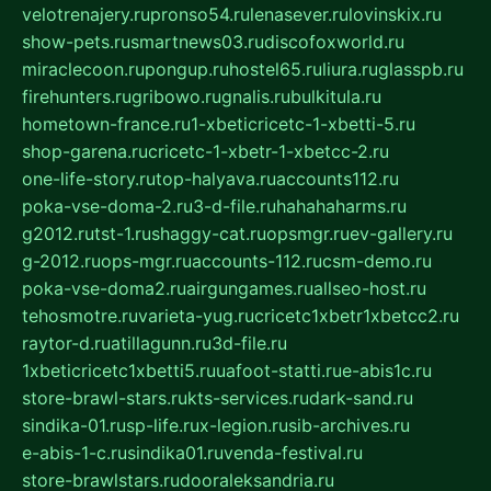
velotrenajery.ru
pronso54.ru
lenasever.ru
lovinskix.ru
show-pets.ru
smartnews03.ru
discofoxworld.ru
miraclecoon.ru
pongup.ru
hostel65.ru
liura.ru
glasspb.ru
firehunters.ru
gribowo.ru
gnalis.ru
bulkitula.ru
hometown-france.ru
1-xbeticricetc-1-xbetti-5.ru
shop-garena.ru
cricetc-1-xbetr-1-xbetcc-2.ru
one-life-story.ru
top-halyava.ru
accounts112.ru
poka-vse-doma-2.ru
3-d-file.ru
hahahaharms.ru
g2012.ru
tst-1.ru
shaggy-cat.ru
opsmgr.ru
ev-gallery.ru
g-2012.ru
ops-mgr.ru
accounts-112.ru
csm-demo.ru
poka-vse-doma2.ru
airgungames.ru
allseo-host.ru
tehosmotre.ru
varieta-yug.ru
cricetc1xbetr1xbetcc2.ru
raytor-d.ru
atillagunn.ru
3d-file.ru
1xbeticricetc1xbetti5.ru
uafoot-statti.ru
e-abis1c.ru
store-brawl-stars.ru
kts-services.ru
dark-sand.ru
sindika-01.ru
sp-life.ru
x-legion.ru
sib-archives.ru
e-abis-1-c.ru
sindika01.ru
venda-festival.ru
store-brawlstars.ru
dooraleksandria.ru