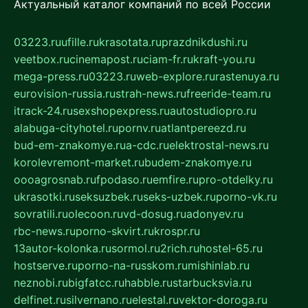
Актуальный каталог компаний по всей России
03223.ru
ufille.ru
krasotata.ru
prazdnikdushi.ru
veetbox.ru
cinemapost.ru
ciam-fr.ru
kraft-you.ru
mega-press.ru
03223.ru
web-explore.ru
rastenuya.ru
eurovision-russia.ru
strah-news.ru
freeride-team.ru
itrack-24.ru
sexshopexpress.ru
autostudiopro.ru
alabuga-cityhotel.ru
pornv.ru
atlantpereezd.ru
bud-em-znakomye.ru
a-cdc.ru
elektrostal-news.ru
korolevremont-market.ru
budem-znakomye.ru
oooagrosnab.ru
fpodaso.ru
emfire.ru
pro-otdelky.ru
ukrasotki.ru
seksuzbek.ru
seks-uzbek.ru
porno-vk.ru
sovratili.ru
olecoon.ru
vd-dosug.ru
adonyev.ru
rbc-news.ru
porno-skvirt.ru
krospr.ru
13autor-kolonka.ru
sormol.ru
2rich.ru
hostel-65.ru
hostserve.ru
porno-na-russkom.ru
mishinlab.ru
neznobi.ru
bigfatcc.ru
habble.ru
starbucksvia.ru
delfinet.ru
silvernano.ru
elestal.ru
vektor-doroga.ru