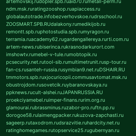
artemovskij.ru
dopler.spb.ru
aid70.ru
metall-perm.ru
ndm.msk.ru
ratingzooshop.ru
apiaccess.ru
globalautotrade.info
bezverhovskoe.ru
drsschool.ru
ZOOSMART.SPB.RU
dalakony.ru
medikijob.ru
remontt.spb.ru
photostudia.spb.ru
myragon.ru
terramia.ru
academy62.ru
gardengallereya.ru
rti.com.ru
artem-news.ru
biserinca.ru
krasnodarkurort.com
imshowtv.ru
mebel-v-tule.ru
mobtopik.ru
pcsecurity.net.ru
tool-sib.ru
multimetrunit.ru
sp-tour.ru
fan-cs.ru
santeh-russia.ru
symbian9.net.ru
DSHAIR.RU
tmmotors.spb.ru
xjocuricopii.com
musavtomat.msk.ru
obustrojdom.ru
sovetcik.ru
ybaranovskaya.ru
ppknews.ru
cult-alshei.ru
JAPANRUSSIA.RU
proekciyamebel.ru
imper-finans.ru
rim.org.ru
glamourai.ru
brassminus.ru
zabor-pro.ru
ftn.pp.ru
dorogoe58.ru
laimengpacker.ru
kuzova-zapchasti.ru
sageerp.ru
taxodrom.ru
dsrazvitie.ru
hardcity.net.ru
ratinghomegames.ru
topservice25.ru
gubernyan.ru