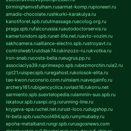
birminghamvsfulham.ru
sarmat-komp.ru
pioneeri.ru
amadis-chocolate.ru
shkurki-karakulya.ru
kanotiforet.spb.ru
tutmassage.ru
ecolog.org.ru
praga.spb.ru
falcorussia.ru
autodoctorservis.ru
kamertondom.spb.ru
net-life.net.ru
avto-vozim.ru
sakhcamera.ru
alliance-electro.spb.ru
stroyavt.ru
controlweb1.ru
tdsak74.ru
kinzozo-ru.ru
kvotka.ru
iron-snab.ru
costa-bella.ru
eugrus.pp.ru
associaciya39.ru
primexpo.spb.ru
bezmorchin.ru
ia2.ru
cpt21.ru
ispecspb.ru
regahost.ru
kolosok-elita.ru
tae-kwon.ru
consrio.com.ru
insiam.ru
avegainfo.ru
archery161.ru
bigencyclica.ru
vlast16.ru
korru.net
sarmiento.spb.su
extelopedia.ru
lammin-suo.spb.ru
iskatour.spb.ru
snpi.org.ru
running-line.ru
krygeva-spa.ru
chel.net.ru
rust-loco.ru
dugshop.ru
hl-beta.spb.ru
school494.spb.ru
mymubaby.ru
epoha-metalband.ru
ngr.spb.ru
rusgosnews.com
dieselvostok.ru
24hostel.msk.ru
w-dev.ru
f-ship.ru