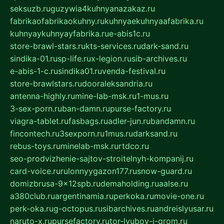
seksuzb.ru
guzywia4kuhnyanazakaz.ru
fabrikaofabrikaokuhny.ru
kuhnyaekuhnyaafabrika.ru
kuhnyaykuhnyayfabrika.ru
e-abis1c.ru
store-brawl-stars.ru
kts-services.ru
dark-sand.ru
sindika-01.ru
sp-life.ru
x-legion.ru
sib-archives.ru
e-abis-1-c.ru
sindika01.ru
venda-festival.ru
store-brawlstars.ru
dooraleksandria.ru
antenna-highly.ru
mine-lab-msk.ru
1-mus.ru
3-sex-porn.ru
ban-damn.ru
purse-factory.ru
viagra-tablet.ru
fasbags.ru
adler-jun.ru
bandamn.ru
fincontech.ru
3sexporn.ru
1mus.ru
darksand.ru
rebus-toys.ru
minelab-msk.ru
rtdco.ru
seo-prodvizhenie-sajtov-stroitelnyh-kompanij.ru
card-voice.ru
rulonnyygazon177.ru
snow-guard.ru
domizbrusa-9x12spb.ru
demaholding.ru
aalse.ru
a380club.ru
argentinamia.ru
perkoka.ru
movie-one.ru
perk-oka.ru
g-octopus.ru
sibarchives.ru
andreislyusar.ru
naruto-x.ru
pursefactory.ru
tor-lyubov-i-grom.ru