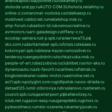
analitikaplus.ru
spyonline.ru
zosikamery.ru
sloboda-ural.pp.ru
AUTO-COM.SU
hohota.net
alimy.ru
online-z.com
aromat-vostoka.ru
otdelkaexp.ru
mobilvest.ru
bbd.net.ru
mebelshop.msk.ru
smp-forum.ru
bastion-td.ru
kosmoscreative.ru
avrmotors.ru
art-galadesign.ru
tiffany-c.ru
ecostep-samara.ru
d-p.spb.ru
галактика73.рф
sko.com.ru
davitamebel-spb.ru
fotsis.ru
tesiaes.ru
kokoroyari.spb.ru
blesna-kazan.ru
mossilver.ru
lenderoq.ru
sergeydobrin.ru
tochkazvuka.msk.ru
people-of-art.ru
bezzubova.ru
clubtibet.ru
orior-aks.ru
dynamoauto.ru
szk-favorit.ru
carlines.ru
flatnsk.ru
kingbolenskaner.ru
alex-motor.ru
astroline.net.ru
act1.spb.ru
polyglot.com.ru
gidlipetsk.ru
ooo-driada.ru
detsad125.ru
mir-zdoroviya.ru
bruslanovo.ru
siterem.ru
council.spb.ru
лодкипатриот.рф
kafekolizey.ru
iclub.net.ru
gazon-easy.ru
sugarepilekb.ru
grinox.ru
pylesostineco.ru
msts-ozarenie.ru
kameryjooan.ru