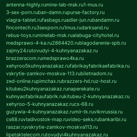
antenna-highly.ru
mine-lab-msk.ru
1-mus.ru
3-sex-porn.ru
ban-damn.ru
purse-factory.ru
viagra-tablet.ru
fasbags.ru
adler-jun.ru
bandamn.ru
fincontech.ru
3sexporn.ru
1mus.ru
darksand.ru
rebus-toys.ru
minelab-msk.ru
alabuga-cityhotel.ru
medsprawo-4-ka.ru
2864420.ru
blagodarenie-spb.ru
zajmy24.ru
tovudyi-4-kuhnyanazakaz.ru
brazzerscom.ru
medsprawo4ka.ru
xehyroo5kuhnyanazakaz.ru
fabrikayfabrikaefabrika.ru
vskrytie-zamkov-moskva-113.ru
biletnadom.ru
zed-online.ru
pimchax.ru
brazzers-hd.ru
z-host.ru
kitubeu2kuhnyanazakaz.ru
naperekate.ru
kuhnyaofabrikaufabrik.ru
kitubeu-2-kuhnyanazakaz.ru
xehyroo-5-kuhnyanazakaz.ru
cs-68.ru
guzywia-4-kuhnyanazakaz.ru
mir-tk.ru
vlknrussia.ru
cs68.ru
vladivostok-map.ru
video-seks.ru
bankaribi.ru
raszar.ru
vskrytie-zamkov-moskva113.ru
lipetsktelecom.ru
tovudyi4kuhnyanazakaz.ru