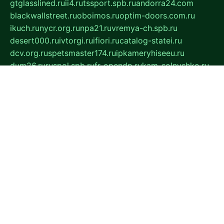
gtglasslined.ru
ii4.ru
tssport.spb.ru
andorra24.com
blackwallstreet.ru
oboimos.ru
optim-doors.com.ru
ikuch.ru
nycr.org.ru
npa21.ru
vremya-ch.spb.ru
desert000.ru
ivtorgi.ru
ifiori.ru
catalog-statei.ru
dcv.org.ru
spetsmaster174.ru
ipkameryhiseeu.ru
dum26.ru
ruspol.spb.ru
fr-opendp.ru
kam-solnyshko.ru
cheyenne-arapaho.ru
sevzapmetal.spb.ru
ted-lapidus.spb.ru
parasite-eliminator.ru
sigma-complete.ru
modernworld.ru
dama-moda.ru
eholot-group.ru
sk-nvkz.ru
DRONGOLD.RU
democratia2.ru
i-farmer.ru
mass-sport.org
jablonex.spb.ru
bookmess.ru
linkword.ru
refineua.com.ru
cs-spec.net.ru
altay-mebel.ru
DNK-THEATRE.RU
mechaniks.spb.ru
ipcamtechage.ru
skosta.ru
a-sun.ru
stroy-ldsp.ru
snowlands.org.ru
childrensshoes.ru
mrlizzy.ru
mebelsofiakrd.ru
bulizhenko.ru
rumantick.net.ru
mtszerno.ru
daily-fishing.ru
glushiteli-v-spb.ru
megasat.org.ru