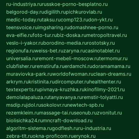
ru-industriya.ru
russkoe-porno-besplatno.ru
belgorod-day.ru
digilith.ru
pichkurovlab.ru
medic-today.ru
taksu.ru
comp123.ru
don-ykt.ru
teensvoice.ru
imgsharing.ru
domashnee-porno.ru
eva-elfie.ru
foto-tur.ru
biz-doska.ru
metropoltravel.ru
veslo-i-yakor.ru
borodino-media.ru
rostotsky.ru
regionufa.ru
weiss-bet.ru
zaryna.ru
casinotablet.ru
universalia.ru
remont-mebeli-moscow.ru
termomur.ru
clubfisher.ru
remstirufa.ru
erdamchi.ru
doramamama.ru
muraviovka-park.ru
worldofwoman.ru
clean-dreams.ru
arkrym.ru
kristinita.ru
dircomputer.ru
healthenter.ru
textexperts.ru
pivnaya-kruzhka.ru
kinofilmy-2021.ru
demolalapaluza.ru
tanyavanya.ru
remstir-tolyatti.ru
msdip.ru
jdol.ru
sokolovr.ru
newtech-spb.ru
rezemkleim.ru
massage-tai.ru
seonub.ru
zvonitut.ru
biolisichka24.ru
mncraft-download.ru
algoritm-sistema.ru
godflesh.ru
ru-industria.ru
zebra-tlt.ru
okna-proficom.ru
erynok.ru