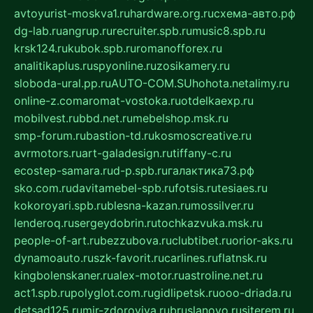
avtoyurist-moskva1.ru
hardware.org.ru
схема-авто.рф
dg-lab.ru
angrup.ru
recruiter.spb.ru
music8.spb.ru
krsk124.ru
kubok.spb.ru
romanofforex.ru
analitikaplus.ru
spyonline.ru
zosikamery.ru
sloboda-ural.pp.ru
AUTO-COM.SU
hohota.net
alimy.ru
online-z.com
aromat-vostoka.ru
otdelkaexp.ru
mobilvest.ru
bbd.net.ru
mebelshop.msk.ru
smp-forum.ru
bastion-td.ru
kosmoscreative.ru
avrmotors.ru
art-galadesign.ru
tiffany-c.ru
ecostep-samara.ru
d-p.spb.ru
галактика73.рф
sko.com.ru
davitamebel-spb.ru
fotsis.ru
tesiaes.ru
kokoroyari.spb.ru
blesna-kazan.ru
mossilver.ru
lenderoq.ru
sergeydobrin.ru
tochkazvuka.msk.ru
people-of-art.ru
bezzubova.ru
clubtibet.ru
orior-aks.ru
dynamoauto.ru
szk-favorit.ru
carlines.ru
flatnsk.ru
kingbolenskaner.ru
alex-motor.ru
astroline.net.ru
act1.spb.ru
polyglot.com.ru
gidlipetsk.ru
ooo-driada.ru
detsad125.ru
mir-zdoroviya.ru
bruslanovo.ru
siterem.ru