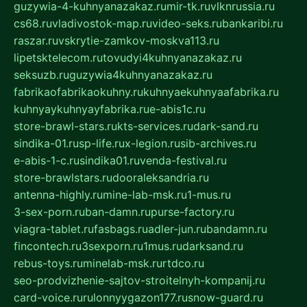
guzywia-4-kuhnyanazakaz.ru
mir-tk.ru
vlknrussia.ru
cs68.ru
vladivostok-map.ru
video-seks.ru
bankaribi.ru
raszar.ru
vskrytie-zamkov-moskva113.ru
lipetsktelecom.ru
tovudyi4kuhnyanazakaz.ru
seksuzb.ru
guzywia4kuhnyanazakaz.ru
fabrikaofabrikaokuhny.ru
kuhnyaekuhnyaafabrika.ru
kuhnyaykuhnyayfabrika.ru
e-abis1c.ru
store-brawl-stars.ru
kts-services.ru
dark-sand.ru
sindika-01.ru
sp-life.ru
x-legion.ru
sib-archives.ru
e-abis-1-c.ru
sindika01.ru
venda-festival.ru
store-brawlstars.ru
dooraleksandria.ru
antenna-highly.ru
mine-lab-msk.ru
1-mus.ru
3-sex-porn.ru
ban-damn.ru
purse-factory.ru
viagra-tablet.ru
fasbags.ru
adler-jun.ru
bandamn.ru
fincontech.ru
3sexporn.ru
1mus.ru
darksand.ru
rebus-toys.ru
minelab-msk.ru
rtdco.ru
seo-prodvizhenie-sajtov-stroitelnyh-kompanij.ru
card-voice.ru
rulonnyygazon177.ru
snow-guard.ru