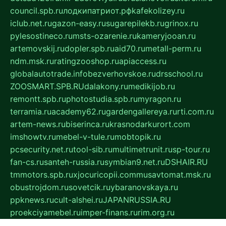
council.spb.ru
лодкипатриот.рф
kafekolizey.ru
iclub.net.ru
gazon-easy.ru
sugarepilekb.ru
grinox.ru
pylesostineco.ru
msts-ozarenie.ru
kameryjooan.ru
artemovskij.ru
dopler.spb.ru
aid70.ru
metall-perm.ru
ndm.msk.ru
ratingzooshop.ru
apiaccess.ru
globalautotrade.info
bezverhovskoe.ru
drsschool.ru
ZOOSMART.SPB.RU
dalakony.ru
medikijob.ru
remontt.spb.ru
photostudia.spb.ru
myragon.ru
terramia.ru
academy62.ru
gardengallereya.ru
rti.com.ru
artem-news.ru
biserinca.ru
krasnodarkurort.com
imshowtv.ru
mebel-v-tule.ru
mobtopik.ru
pcsecurity.net.ru
tool-sib.ru
multimetrunit.ru
sp-tour.ru
fan-cs.ru
santeh-russia.ru
symbian9.net.ru
DSHAIR.RU
tmmotors.spb.ru
xjocuricopii.com
musavtomat.msk.ru
obustrojdom.ru
sovetcik.ru
ybaranovskaya.ru
ppknews.ru
cult-alshei.ru
JAPANRUSSIA.RU
proekciyamebel.ru
imper-finans.ru
rim.org.ru
glamourai.ru
brassminus.ru
zabor-pro.ru
ftn.pp.ru