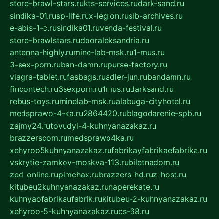
store-brawl-stars.ru
kts-services.ru
dark-sand.ru
sindika-01.ru
sp-life.ru
x-legion.ru
sib-archives.ru
e-abis-1-c.ru
sindika01.ru
venda-festival.ru
store-brawlstars.ru
dooraleksandria.ru
antenna-highly.ru
mine-lab-msk.ru
1-mus.ru
3-sex-porn.ru
ban-damn.ru
purse-factory.ru
viagra-tablet.ru
fasbags.ru
adler-jun.ru
bandamn.ru
fincontech.ru
3sexporn.ru
1mus.ru
darksand.ru
rebus-toys.ru
minelab-msk.ru
alabuga-cityhotel.ru
medsprawo-4-ka.ru
2864420.ru
blagodarenie-spb.ru
zajmy24.ru
tovudyi-4-kuhnyanazakaz.ru
brazzerscom.ru
medsprawo4ka.ru
xehyroo5kuhnyanazakaz.ru
fabrikayfabrikaefabrika.ru
vskrytie-zamkov-moskva-113.ru
biletnadom.ru
zed-online.ru
pimchax.ru
brazzers-hd.ru
z-host.ru
kitubeu2kuhnyanazakaz.ru
naperekate.ru
kuhnyaofabrikaufabrik.ru
kitubeu-2-kuhnyanazakaz.ru
xehyroo-5-kuhnyanazakaz.ru
cs-68.ru