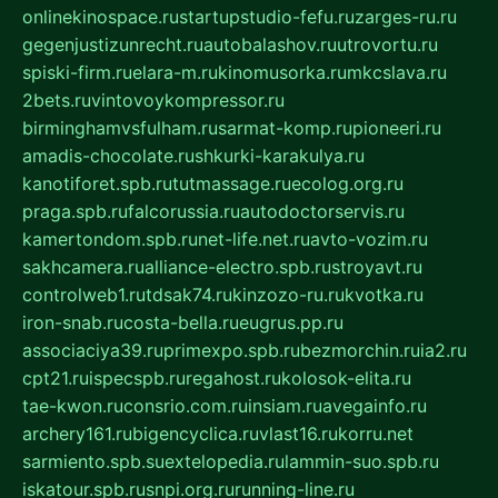
onlinekinospace.ru
startupstudio-fefu.ru
zarges-ru.ru
gegenjustizunrecht.ru
autobalashov.ru
utrovortu.ru
spiski-firm.ru
elara-m.ru
kinomusorka.ru
mkcslava.ru
2bets.ru
vintovoykompressor.ru
birminghamvsfulham.ru
sarmat-komp.ru
pioneeri.ru
amadis-chocolate.ru
shkurki-karakulya.ru
kanotiforet.spb.ru
tutmassage.ru
ecolog.org.ru
praga.spb.ru
falcorussia.ru
autodoctorservis.ru
kamertondom.spb.ru
net-life.net.ru
avto-vozim.ru
sakhcamera.ru
alliance-electro.spb.ru
stroyavt.ru
controlweb1.ru
tdsak74.ru
kinzozo-ru.ru
kvotka.ru
iron-snab.ru
costa-bella.ru
eugrus.pp.ru
associaciya39.ru
primexpo.spb.ru
bezmorchin.ru
ia2.ru
cpt21.ru
ispecspb.ru
regahost.ru
kolosok-elita.ru
tae-kwon.ru
consrio.com.ru
insiam.ru
avegainfo.ru
archery161.ru
bigencyclica.ru
vlast16.ru
korru.net
sarmiento.spb.su
extelopedia.ru
lammin-suo.spb.ru
iskatour.spb.ru
snpi.org.ru
running-line.ru