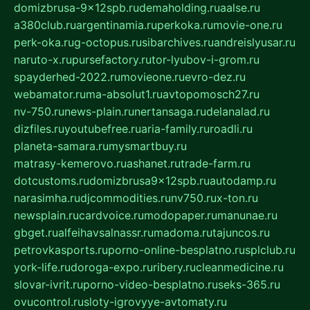
domizbrusa-9x12spb.ru
demaholding.ru
aalse.ru
a380club.ru
argentinamia.ru
perkoka.ru
movie-one.ru
perk-oka.ru
g-octopus.ru
sibarchives.ru
andreislyusar.ru
naruto-x.ru
pursefactory.ru
tor-lyubov-i-grom.ru
spayderhed-2022.ru
movieone.ru
evro-dez.ru
webamator.ru
ma-absolut1.ru
avtopomosch27.ru
nv-750.ru
news-plain.ru
nertansaga.ru
delanalad.ru
dizfiles.ru
youtubefree.ru
aria-family.ru
roadli.ru
planeta-samara.ru
mysmartbuy.ru
matrasy-kemerovo.ru
ashanet.ru
trade-farm.ru
dotcustoms.ru
domizbrusa9x12spb.ru
autodamp.ru
narasimha.ru
djcommodities.ru
nv750.ru
x-ton.ru
newsplain.ru
cardvoice.ru
modopaper.ru
manunae.ru
gbget.ru
alfeihavsalnassr.ru
madoma.ru
tajuncos.ru
petrovkasports.ru
porno-online-besplatno.ru
splclub.ru
york-life.ru
doroga-expo.ru
ribery.ru
cleanmedicine.ru
slovar-ivrit.ru
porno-video-besplatno.ru
seks-365.ru
ovucontrol.ru
sloty-igrovyye-avtomaty.ru