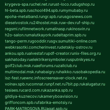
krygeva-spa.ru
chel.net.ru
rust-loco.ru
dugshop.ru
hl-beta.spb.ru
school494.spb.ru
mymubaby.ru
epoha-metalband.ru
ngr.spb.ru
rusgosnews.com
dieselvostok.ru
24hostel.msk.ru
w-dev.ru
f-ship.ru
regsmi.ru
filmnetwork.ru
malinasp.ru
kinosvin.ru
h2o-salon.ru
malutkayork.ru
deltaprim.spb.ru
tango-perm.ru
gooddir.ru
sgv.su
multiki-online.com
webkrasotki.com
cherinvest.ru
detskiy-ostrov.ru
ankou.spb.ru
alvesta1.ru
pdf-creator.ru
nix-files.org.ru
sakhatoday.ru
elektrikersymboler.ru
sputnikyes.ru
golf2club.msk.ru
aeforums.ru
zallclub.ru
multimodal.msk.ru
habaigry.ru
haikko.ru
sobakopedia.ru
isz-fest.ru
ewnc.info
screensaver-clock.net.ru
volnav.spb.ru
comnat.ru
npf.net.ru
7bit.pp.ru
kalugatur.ru
tesiaes.ru
card.com.ru
kazanka.spb.ru
gildiya-kuznecov.ru
kameryboavision.ru
griffoncom.spb.ru
fabrika-emotsiy.ru
PARK-MATROSOVA.RU
agat.spb.ru