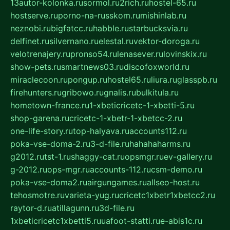
13autor-kolonka.ru
sormol.ru
2rich.ru
hostel-65.ru
hostserve.ru
porno-na-russkom.ru
mishinlab.ru
neznobi.ru
bigfatcc.ru
habble.ru
starbucksvia.ru
delfinet.ru
silvernano.ru
elestal.ru
vektor-doroga.ru
velotrenajery.ru
pronso54.ru
lenasever.ru
lovinskix.ru
show-pets.ru
smartnews03.ru
discofoxworld.ru
miraclecoon.ru
pongup.ru
hostel65.ru
liura.ru
glasspb.ru
firehunters.ru
gribowo.ru
gnalis.ru
bulkitula.ru
hometown-france.ru
1-xbeticricetc-1-xbetti-5.ru
shop-garena.ru
cricetc-1-xbetr-1-xbetcc-2.ru
one-life-story.ru
top-halyava.ru
accounts112.ru
poka-vse-doma-2.ru
3-d-file.ru
hahahaharms.ru
g2012.ru
tst-1.ru
shaggy-cat.ru
opsmgr.ru
ev-gallery.ru
g-2012.ru
ops-mgr.ru
accounts-112.ru
csm-demo.ru
poka-vse-doma2.ru
airgungames.ru
allseo-host.ru
tehosmotre.ru
varieta-yug.ru
cricetc1xbetr1xbetcc2.ru
raytor-d.ru
atillagunn.ru
3d-file.ru
1xbeticricetc1xbetti5.ru
uafoot-statti.ru
e-abis1c.ru