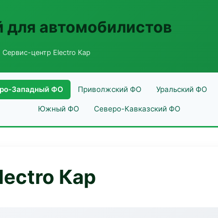
 для автомобилистов
 Сервис-центр Electro Кар
ро-Западный ФО
Приволжский ФО
Уральский ФО
Южный ФО
Северо-Кавказский ФО
lectro Кар