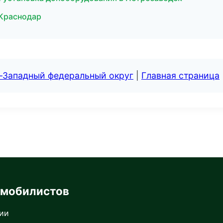
в Краснодар
о-Западный федеральный округ
|
Главная страница
омобилистов
сии