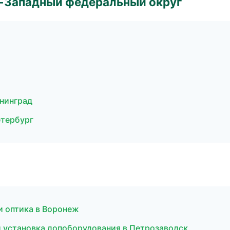
о-Западный федеральный округ
ининград
етербург
и оптика в Воронеж
и установка допоборудования в Петрозаводск