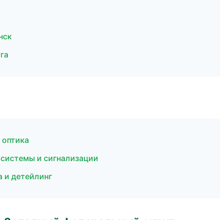
нск
га
 оптика
е системы и сигнализации
 и детейлинг