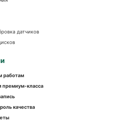
ния
ибровка датчиков
дисков
ми
м работам
м премиум-класса
запись
роль качества
меты