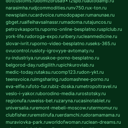
dotcustoms.ru
domizbrusa9x12spb.ru
autodamp.ru
narasimha.ru
djcommodities.ru
nv750.ru
x-ton.ru
newsplain.ru
cardvoice.ru
modopaper.ru
manunae.ru
gbget.ru
alfeihavsalnassr.ru
madoma.ru
tajuncos.ru
petrovkasports.ru
porno-online-besplatno.ru
splclub.ru
york-life.ru
doroga-expo.ru
ribery.ru
cleanmedicine.ru
slovar-ivrit.ru
porno-video-besplatno.ru
seks-365.ru
ovucontrol.ru
sloty-igrovyye-avtomaty.ru
ru-industriya.ru
russkoe-porno-besplatno.ru
belgorod-day.ru
digilith.ru
pichkurovlab.ru
medic-today.ru
taksu.ru
comp123.ru
don-ykt.ru
teensvoice.ru
imgsharing.ru
domashnee-porno.ru
eva-elfie.ru
foto-tur.ru
biz-doska.ru
metropoltravel.ru
veslo-i-yakor.ru
borodino-media.ru
rostotsky.ru
regionufa.ru
weiss-bet.ru
zaryna.ru
casinotablet.ru
universalia.ru
remont-mebeli-moscow.ru
termomur.ru
clubfisher.ru
remstirufa.ru
erdamchi.ru
doramamama.ru
muraviovka-park.ru
worldofwoman.ru
clean-dreams.ru