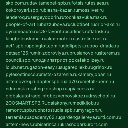
sko.com.ru
davitamebel-spb.ru
fotsis.ru
tesiaes.ru
kokoroyari.spb.ru
blesna-kazan.ru
mossilver.ru
lenderoq.ru
sergeydobrin.ru
tochkazvuka.msk.ru
people-of-art.ru
bezzubova.ru
clubtibet.ru
orior-aks.ru
dynamoauto.ru
szk-favorit.ru
carlines.ru
flatnsk.ru
kingbolenskaner.ru
alex-motor.ru
astroline.net.ru
act1.spb.ru
polyglot.com.ru
gidlipetsk.ru
ooo-driada.ru
detsad125.ru
mir-zdoroviya.ru
bruslanovo.ru
siterem.ru
council.spb.ru
лодкипатриот.рф
kafekolizey.ru
iclub.net.ru
gazon-easy.ru
sugarepilekb.ru
grinox.ru
pylesostineco.ru
msts-ozarenie.ru
kameryjooan.ru
artemovskij.ru
dopler.spb.ru
aid70.ru
metall-perm.ru
ndm.msk.ru
ratingzooshop.ru
apiaccess.ru
globalautotrade.info
bezverhovskoe.ru
drsschool.ru
ZOOSMART.SPB.RU
dalakony.ru
medikijob.ru
remontt.spb.ru
photostudia.spb.ru
myragon.ru
terramia.ru
academy62.ru
gardengallereya.ru
rti.com.ru
artem-news.ru
biserinca.ru
krasnodarkurort.com