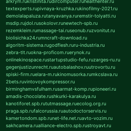
arkrym.ru
kristinita.ru
dircomputer.ru
healthenter.ru
textexperts.ru
pivnaya-kruzhka.ru
kinofilmy-2021.ru
demolalapaluza.ru
tanyavanya.ru
remstir-tolyatti.ru
msdip.ru
jdol.ru
sokolovr.ru
newtech-spb.ru
rezemkleim.ru
massage-tai.ru
seonub.ru
zvonitut.ru
biolisichka24.ru
mncraft-download.ru
algoritm-sistema.ru
godflesh.ru
ru-industria.ru
zebra-tlt.ru
okna-proficom.ru
erynok.ru
onlinekinospace.ru
startupstudio-fefu.ru
zarges-ru.ru
gegenjustizunrecht.ru
autobalashov.ru
utrovortu.ru
spiski-firm.ru
elara-m.ru
kinomusorka.ru
mkcslava.ru
2bets.ru
vintovoykompressor.ru
birminghamvsfulham.ru
sarmat-komp.ru
pioneeri.ru
amadis-chocolate.ru
shkurki-karakulya.ru
kanotiforet.spb.ru
tutmassage.ru
ecolog.org.ru
praga.spb.ru
falcorussia.ru
autodoctorservis.ru
kamertondom.spb.ru
net-life.net.ru
avto-vozim.ru
sakhcamera.ru
alliance-electro.spb.ru
stroyavt.ru