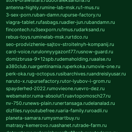
store-brawlstars.ru
dooraleksandria.ru
antenna-highly.ru
mine-lab-msk.ru
1-mus.ru
3-sex-porn.ru
ban-damn.ru
purse-factory.ru
viagra-tablet.ru
fasbags.ru
adler-jun.ru
bandamn.ru
fincontech.ru
3sexporn.ru
1mus.ru
darksand.ru
rebus-toys.ru
minelab-msk.ru
rtdco.ru
seo-prodvizhenie-sajtov-stroitelnyh-kompanij.ru
card-voice.ru
rulonnyygazon177.ru
snow-guard.ru
domizbrusa-9x12spb.ru
demaholding.ru
aalse.ru
a380club.ru
argentinamia.ru
perkoka.ru
movie-one.ru
perk-oka.ru
g-octopus.ru
sibarchives.ru
andreislyusar.ru
naruto-x.ru
pursefactory.ru
tor-lyubov-i-grom.ru
spayderhed-2022.ru
movieone.ru
evro-dez.ru
webamator.ru
ma-absolut1.ru
avtopomosch27.ru
nv-750.ru
news-plain.ru
nertansaga.ru
delanalad.ru
dizfiles.ru
youtubefree.ru
aria-family.ru
roadli.ru
planeta-samara.ru
mysmartbuy.ru
matrasy-kemerovo.ru
ashanet.ru
trade-farm.ru