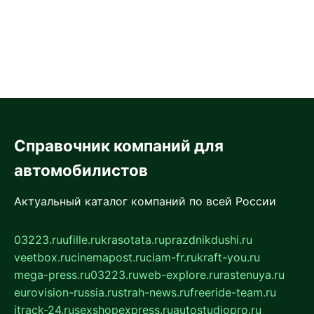
Справочник компаний для
автомобилистов
Актуальный каталог компаний по всей России
03223.ru
ufille.ru
krasotata.ru
prazdnikdushi.ru
veetbox.ru
cinemapost.ru
ciam-fr.ru
kraft-you.ru
mega-press.ru
03223.ru
web-explore.ru
rastenuya.ru
eurovision-russia.ru
strah-news.ru
freeride-team.ru
itrack-24.ru
sexshopexpress.ru
autostudiopro.ru