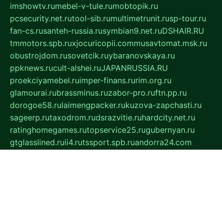
imshowtv.ru
mebel-v-tule.ru
mobtopik.ru
pcsecurity.net.ru
tool-sib.ru
multimetrunit.ru
sp-tour.ru
fan-cs.ru
santeh-russia.ru
symbian9.net.ru
DSHAIR.RU
tmmotors.spb.ru
xjocuricopii.com
musavtomat.msk.ru
obustrojdom.ru
sovetcik.ru
ybaranovskaya.ru
ppknews.ru
cult-alshei.ru
JAPANRUSSIA.RU
proekciyamebel.ru
imper-finans.ru
rim.org.ru
glamourai.ru
brassminus.ru
zabor-pro.ru
ftn.pp.ru
dorogoe58.ru
laimengpacker.ru
kuzova-zapchasti.ru
sageerp.ru
taxodrom.ru
dsrazvitie.ru
hardcity.net.ru
ratinghomegames.ru
topservice25.ru
gubernyan.ru
gtglasslined.ru
ii4.ru
tssport.spb.ru
andorra24.com
blackwallstreet.ru
oboimos.ru
optim-doors.com.ru
ikuch.ru
nycr.org.ru
npa21.ru
vremya-ch.spb.ru
desert000.ru
ivtorgi.ru
ifiori.ru
catalog-statei.ru
dcv.org.ru
spetsmaster174.ru
ipkameryhiseeu.ru
dum26.ru
ruspol.spb.ru
fr-opendp.ru
kam-solnyshko.ru
cheyenne-arapaho.ru
sevzapmetal.spb.ru