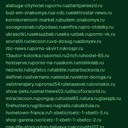
alabuga-cityhotel.ru
pornv.ru
atlantpereezd.ru
bud-em-znakomye.ru
a-cdc.ru
elektrostal-news.ru
korolevremont-market.ru
budem-znakomye.ru
oooagrosnab.ru
fpodaso.ru
emfire.ru
pro-otdelky.ru
ukrasotki.ru
seksuzbek.ru
seks-uzbek.ru
porno-vk.ru
sovratili.ru
olecoon.ru
vd-dosug.ru
adonyev.ru
rbc-news.ru
porno-skvirt.ru
krospr.ru
13autor-kolonka.ru
sormol.ru
2rich.ru
hostel-65.ru
hostserve.ru
porno-na-russkom.ru
mishinlab.ru
neznobi.ru
bigfatcc.ru
habble.ru
starbucksvia.ru
delfinet.ru
silvernano.ru
elestal.ru
vektor-doroga.ru
velotrenajery.ru
pronso54.ru
lenasever.ru
lovinskix.ru
show-pets.ru
smartnews03.ru
discofoxworld.ru
miraclecoon.ru
pongup.ru
hostel65.ru
liura.ru
glasspb.ru
firehunters.ru
gribowo.ru
gnalis.ru
bulkitula.ru
hometown-france.ru
1-xbeticricetc-1-xbetti-5.ru
shop-garena.ru
cricetc-1-xbetr-1-xbetcc-2.ru
one-life-story.ru
top-halyava.ru
accounts112.ru