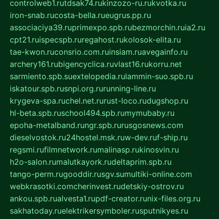
controlweb1.ru
tdsak74.ru
kinzozo-ru.ru
kvotka.ru
iron-snab.ru
costa-bella.ru
eugrus.pp.ru
associaciya39.ru
primexpo.spb.ru
bezmorchin.ru
ia2.ru
cpt21.ru
ispecspb.ru
regahost.ru
kolosok-elita.ru
tae-kwon.ru
consrio.com.ru
insiam.ru
avegainfo.ru
archery161.ru
bigencyclica.ru
vlast16.ru
korru.net
sarmiento.spb.su
extelopedia.ru
lammin-suo.spb.ru
iskatour.spb.ru
snpi.org.ru
running-line.ru
krygeva-spa.ru
chel.net.ru
rust-loco.ru
dugshop.ru
hl-beta.spb.ru
school494.spb.ru
mymubaby.ru
epoha-metalband.ru
ngr.spb.ru
rusgosnews.com
dieselvostok.ru
24hostel.msk.ru
w-dev.ru
f-ship.ru
regsmi.ru
filmnetwork.ru
malinasp.ru
kinosvin.ru
h2o-salon.ru
malutkayork.ru
deltaprim.spb.ru
tango-perm.ru
gooddir.ru
sgv.su
multiki-online.com
webkrasotki.com
cherinvest.ru
detskiy-ostrov.ru
ankou.spb.ru
alvesta1.ru
pdf-creator.ru
nix-files.org.ru
sakhatoday.ru
elektrikersymboler.ru
sputnikyes.ru