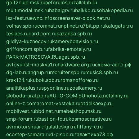
golf2club.msk.ru
aeforums.ru
zallclub.ru
multimodal.msk.ru
habaigry.ru
haikko.ru
sobakopedia.ru
isz-fest.ru
ewnc.info
screensaver-clock.net.ru
volnav.spb.ru
comnat.ru
npf.net.ru
7bit.pp.ru
kalugatur.ru
tesiaes.ru
card.com.ru
kazanka.spb.ru
gildiya-kuznecov.ru
kameryboavision.ru
griffoncom.spb.ru
fabrika-emotsiy.ru
PARK-MATROSOVA.RU
agat.spb.ru
avtoyurist-moskva1.ru
hardware.org.ru
схема-авто.рф
dg-lab.ru
angrup.ru
recruiter.spb.ru
music8.spb.ru
krsk124.ru
kubok.spb.ru
romanofforex.ru
analitikaplus.ru
spyonline.ru
zosikamery.ru
sloboda-ural.pp.ru
AUTO-COM.SU
hohota.net
alimy.ru
online-z.com
aromat-vostoka.ru
otdelkaexp.ru
mobilvest.ru
bbd.net.ru
mebelshop.msk.ru
smp-forum.ru
bastion-td.ru
kosmoscreative.ru
avrmotors.ru
art-galadesign.ru
tiffany-c.ru
ecostep-samara.ru
d-p.spb.ru
галактика73.рф