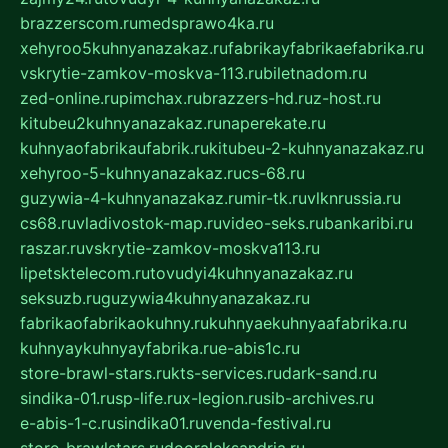
brazzerscom.ru
medsprawo4ka.ru
xehyroo5kuhnyanazakaz.ru
fabrikayfabrikaefabrika.ru
vskrytie-zamkov-moskva-113.ru
biletnadom.ru
zed-online.ru
pimchax.ru
brazzers-hd.ru
z-host.ru
kitubeu2kuhnyanazakaz.ru
naperekate.ru
kuhnyaofabrikaufabrik.ru
kitubeu-2-kuhnyanazakaz.ru
xehyroo-5-kuhnyanazakaz.ru
cs-68.ru
guzywia-4-kuhnyanazakaz.ru
mir-tk.ru
vlknrussia.ru
cs68.ru
vladivostok-map.ru
video-seks.ru
bankaribi.ru
raszar.ru
vskrytie-zamkov-moskva113.ru
lipetsktelecom.ru
tovudyi4kuhnyanazakaz.ru
seksuzb.ru
guzywia4kuhnyanazakaz.ru
fabrikaofabrikaokuhny.ru
kuhnyaekuhnyaafabrika.ru
kuhnyaykuhnyayfabrika.ru
e-abis1c.ru
store-brawl-stars.ru
kts-services.ru
dark-sand.ru
sindika-01.ru
sp-life.ru
x-legion.ru
sib-archives.ru
e-abis-1-c.ru
sindika01.ru
venda-festival.ru