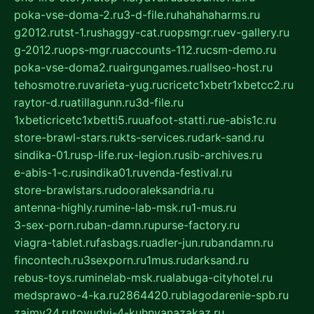
poka-vse-doma-2.ru
3-d-file.ru
hahahaharms.ru
g2012.ru
tst-1.ru
shaggy-cat.ru
opsmgr.ru
ev-gallery.ru
g-2012.ru
ops-mgr.ru
accounts-112.ru
csm-demo.ru
poka-vse-doma2.ru
airgungames.ru
allseo-host.ru
tehosmotre.ru
varieta-yug.ru
cricetc1xbetr1xbetcc2.ru
raytor-d.ru
atillagunn.ru
3d-file.ru
1xbeticricetc1xbetti5.ru
uafoot-statti.ru
e-abis1c.ru
store-brawl-stars.ru
kts-services.ru
dark-sand.ru
sindika-01.ru
sp-life.ru
x-legion.ru
sib-archives.ru
e-abis-1-c.ru
sindika01.ru
venda-festival.ru
store-brawlstars.ru
dooraleksandria.ru
antenna-highly.ru
mine-lab-msk.ru
1-mus.ru
3-sex-porn.ru
ban-damn.ru
purse-factory.ru
viagra-tablet.ru
fasbags.ru
adler-jun.ru
bandamn.ru
fincontech.ru
3sexporn.ru
1mus.ru
darksand.ru
rebus-toys.ru
minelab-msk.ru
alabuga-cityhotel.ru
medsprawo-4-ka.ru
2864420.ru
blagodarenie-spb.ru
zajmy24.ru
tovudyi-4-kuhnyanazakaz.ru