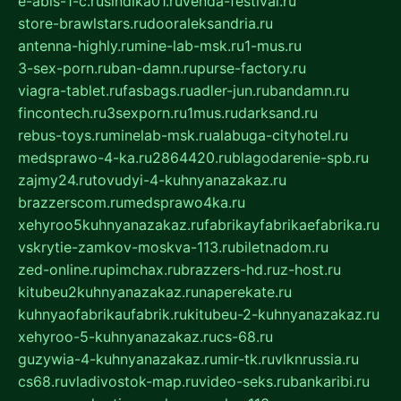
e-abis-1-c.ru
sindika01.ru
venda-festival.ru
store-brawlstars.ru
dooraleksandria.ru
antenna-highly.ru
mine-lab-msk.ru
1-mus.ru
3-sex-porn.ru
ban-damn.ru
purse-factory.ru
viagra-tablet.ru
fasbags.ru
adler-jun.ru
bandamn.ru
fincontech.ru
3sexporn.ru
1mus.ru
darksand.ru
rebus-toys.ru
minelab-msk.ru
alabuga-cityhotel.ru
medsprawo-4-ka.ru
2864420.ru
blagodarenie-spb.ru
zajmy24.ru
tovudyi-4-kuhnyanazakaz.ru
brazzerscom.ru
medsprawo4ka.ru
xehyroo5kuhnyanazakaz.ru
fabrikayfabrikaefabrika.ru
vskrytie-zamkov-moskva-113.ru
biletnadom.ru
zed-online.ru
pimchax.ru
brazzers-hd.ru
z-host.ru
kitubeu2kuhnyanazakaz.ru
naperekate.ru
kuhnyaofabrikaufabrik.ru
kitubeu-2-kuhnyanazakaz.ru
xehyroo-5-kuhnyanazakaz.ru
cs-68.ru
guzywia-4-kuhnyanazakaz.ru
mir-tk.ru
vlknrussia.ru
cs68.ru
vladivostok-map.ru
video-seks.ru
bankaribi.ru