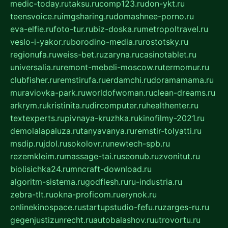
medic-today.ru
taksu.ru
comp123.ru
don-ykt.ru
teensvoice.ru
imgsharing.ru
domashnee-porno.ru
eva-elfie.ru
foto-tur.ru
biz-doska.ru
metropoltravel.ru
veslo-i-yakor.ru
borodino-media.ru
rostotsky.ru
regionufa.ru
weiss-bet.ru
zaryna.ru
casinotablet.ru
universalia.ru
remont-mebeli-moscow.ru
termomur.ru
clubfisher.ru
remstirufa.ru
erdamchi.ru
doramamama.ru
muraviovka-park.ru
worldofwoman.ru
clean-dreams.ru
arkrym.ru
kristinita.ru
dircomputer.ru
healthenter.ru
textexperts.ru
pivnaya-kruzhka.ru
kinofilmy-2021.ru
demolalapaluza.ru
tanyavanya.ru
remstir-tolyatti.ru
msdip.ru
jdol.ru
sokolovr.ru
newtech-spb.ru
rezemkleim.ru
massage-tai.ru
seonub.ru
zvonitut.ru
biolisichka24.ru
mncraft-download.ru
algoritm-sistema.ru
godflesh.ru
ru-industria.ru
zebra-tlt.ru
okna-proficom.ru
erynok.ru
onlinekinospace.ru
startupstudio-fefu.ru
zarges-ru.ru
gegenjustizunrecht.ru
autobalashov.ru
utrovortu.ru