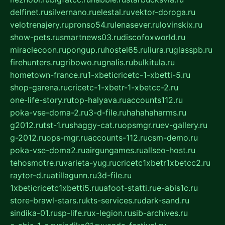
delfinet.ru
silvernano.ru
elestal.ru
vektor-doroga.ru
velotrenajery.ru
pronso54.ru
lenasever.ru
lovinskix.ru
show-pets.ru
smartnews03.ru
discofoxworld.ru
miraclecoon.ru
pongup.ru
hostel65.ru
liura.ru
glasspb.ru
firehunters.ru
gribowo.ru
gnalis.ru
bulkitula.ru
hometown-france.ru
1-xbeticricetc-1-xbetti-5.ru
shop-garena.ru
cricetc-1-xbetr-1-xbetcc-2.ru
one-life-story.ru
top-halyava.ru
accounts112.ru
poka-vse-doma-2.ru
3-d-file.ru
hahahaharms.ru
g2012.ru
tst-1.ru
shaggy-cat.ru
opsmgr.ru
ev-gallery.ru
g-2012.ru
ops-mgr.ru
accounts-112.ru
csm-demo.ru
poka-vse-doma2.ru
airgungames.ru
allseo-host.ru
tehosmotre.ru
varieta-yug.ru
cricetc1xbetr1xbetcc2.ru
raytor-d.ru
atillagunn.ru
3d-file.ru
1xbeticricetc1xbetti5.ru
uafoot-statti.ru
e-abis1c.ru
store-brawl-stars.ru
kts-services.ru
dark-sand.ru
sindika-01.ru
sp-life.ru
x-legion.ru
sib-archives.ru