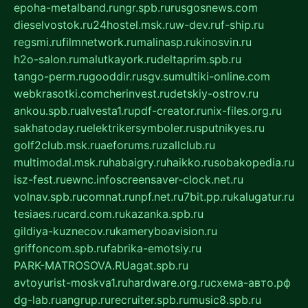
epoha-metalband.ru
ngr.spb.ru
rusgosnews.com
dieselvostok.ru
24hostel.msk.ru
w-dev.ru
f-ship.ru
regsmi.ru
filmnetwork.ru
malinasp.ru
kinosvin.ru
h2o-salon.ru
malutkayork.ru
deltaprim.spb.ru
tango-perm.ru
gooddir.ru
sgv.su
multiki-online.com
webkrasotki.com
cherinvest.ru
detskiy-ostrov.ru
ankou.spb.ru
alvesta1.ru
pdf-creator.ru
nix-files.org.ru
sakhatoday.ru
elektrikersymboler.ru
sputnikyes.ru
golf2club.msk.ru
aeforums.ru
zallclub.ru
multimodal.msk.ru
habaigry.ru
haikko.ru
sobakopedia.ru
isz-fest.ru
ewnc.info
screensaver-clock.net.ru
volnav.spb.ru
comnat.ru
npf.net.ru
7bit.pp.ru
kalugatur.ru
tesiaes.ru
card.com.ru
kazanka.spb.ru
gildiya-kuznecov.ru
kameryboavision.ru
griffoncom.spb.ru
fabrika-emotsiy.ru
PARK-MATROSOVA.RU
agat.spb.ru
avtoyurist-moskva1.ru
hardware.org.ru
схема-авто.рф
dg-lab.ru
angrup.ru
recruiter.spb.ru
music8.spb.ru