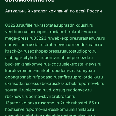
Актуальный каталог компаний по всей России
03223.ru
ufille.ru
krasotata.ru
prazdnikdushi.ru
veetbox.ru
cinemapost.ru
ciam-fr.ru
kraft-you.ru
mega-press.ru
03223.ru
web-explore.ru
rastenuya.ru
eurovision-russia.ru
strah-news.ru
freeride-team.ru
itrack-24.ru
sexshopexpress.ru
autostudiopro.ru
alabuga-cityhotel.ru
pornv.ru
atlantpereezd.ru
bud-em-znakomye.ru
a-cdc.ru
elektrostal-news.ru
korolevremont-market.ru
budem-znakomye.ru
oooagrosnab.ru
fpodaso.ru
emfire.ru
pro-otdelky.ru
ukrasotki.ru
seksuzbek.ru
seks-uzbek.ru
porno-vk.ru
sovratili.ru
olecoon.ru
vd-dosug.ru
adonyev.ru
rbc-news.ru
porno-skvirt.ru
krospr.ru
13autor-kolonka.ru
sormol.ru
2rich.ru
hostel-65.ru
hostserve.ru
porno-na-russkom.ru
mishinlab.ru
neznobi.ru
bigfatcc.ru
habble.ru
starbucksvia.ru