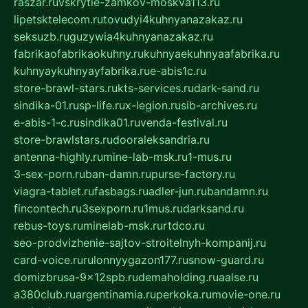
raszar.ru
vskrytie-zamkov-moskva113.ru
lipetsktelecom.ru
tovudyi4kuhnyanazakaz.ru
seksuzb.ru
guzywia4kuhnyanazakaz.ru
fabrikaofabrikaokuhny.ru
kuhnyaekuhnyaafabrika.ru
kuhnyaykuhnyayfabrika.ru
e-abis1c.ru
store-brawl-stars.ru
kts-services.ru
dark-sand.ru
sindika-01.ru
sp-life.ru
x-legion.ru
sib-archives.ru
e-abis-1-c.ru
sindika01.ru
venda-festival.ru
store-brawlstars.ru
dooraleksandria.ru
antenna-highly.ru
mine-lab-msk.ru
1-mus.ru
3-sex-porn.ru
ban-damn.ru
purse-factory.ru
viagra-tablet.ru
fasbags.ru
adler-jun.ru
bandamn.ru
fincontech.ru
3sexporn.ru
1mus.ru
darksand.ru
rebus-toys.ru
minelab-msk.ru
rtdco.ru
seo-prodvizhenie-sajtov-stroitelnyh-kompanij.ru
card-voice.ru
rulonnyygazon177.ru
snow-guard.ru
domizbrusa-9x12spb.ru
demaholding.ru
aalse.ru
a380club.ru
argentinamia.ru
perkoka.ru
movie-one.ru