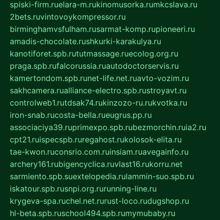
spiski-firm.ru
elara-m.ru
kinomusorka.ru
mkcslava.ru
2bets.ru
vintovoykompressor.ru
birminghamvsfulham.ru
sarmat-komp.ru
pioneeri.ru
amadis-chocolate.ru
shkurki-karakulya.ru
kanotiforet.spb.ru
tutmassage.ru
ecolog.org.ru
praga.spb.ru
falcorussia.ru
autodoctorservis.ru
kamertondom.spb.ru
net-life.net.ru
avto-vozim.ru
sakhcamera.ru
alliance-electro.spb.ru
stroyavt.ru
controlweb1.ru
tdsak74.ru
kinzozo-ru.ru
kvotka.ru
iron-snab.ru
costa-bella.ru
eugrus.pp.ru
associaciya39.ru
primexpo.spb.ru
bezmorchin.ru
ia2.ru
cpt21.ru
ispecspb.ru
regahost.ru
kolosok-elita.ru
tae-kwon.ru
consrio.com.ru
insiam.ru
avegainfo.ru
archery161.ru
bigencyclica.ru
vlast16.ru
korru.net
sarmiento.spb.su
extelopedia.ru
lammin-suo.spb.ru
iskatour.spb.ru
snpi.org.ru
running-line.ru
krygeva-spa.ru
chel.net.ru
rust-loco.ru
dugshop.ru
hl-beta.spb.ru
school494.spb.ru
mymubaby.ru