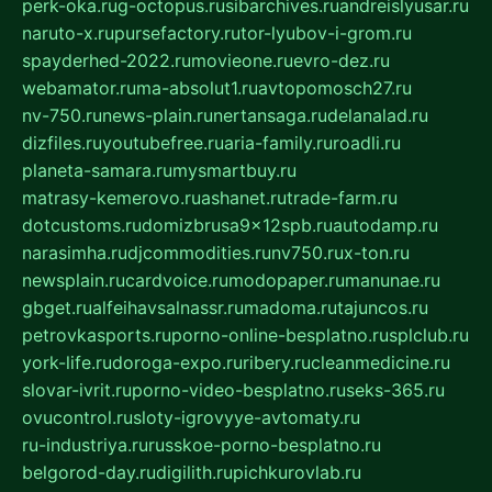
perk-oka.ru
g-octopus.ru
sibarchives.ru
andreislyusar.ru
naruto-x.ru
pursefactory.ru
tor-lyubov-i-grom.ru
spayderhed-2022.ru
movieone.ru
evro-dez.ru
webamator.ru
ma-absolut1.ru
avtopomosch27.ru
nv-750.ru
news-plain.ru
nertansaga.ru
delanalad.ru
dizfiles.ru
youtubefree.ru
aria-family.ru
roadli.ru
planeta-samara.ru
mysmartbuy.ru
matrasy-kemerovo.ru
ashanet.ru
trade-farm.ru
dotcustoms.ru
domizbrusa9x12spb.ru
autodamp.ru
narasimha.ru
djcommodities.ru
nv750.ru
x-ton.ru
newsplain.ru
cardvoice.ru
modopaper.ru
manunae.ru
gbget.ru
alfeihavsalnassr.ru
madoma.ru
tajuncos.ru
petrovkasports.ru
porno-online-besplatno.ru
splclub.ru
york-life.ru
doroga-expo.ru
ribery.ru
cleanmedicine.ru
slovar-ivrit.ru
porno-video-besplatno.ru
seks-365.ru
ovucontrol.ru
sloty-igrovyye-avtomaty.ru
ru-industriya.ru
russkoe-porno-besplatno.ru
belgorod-day.ru
digilith.ru
pichkurovlab.ru