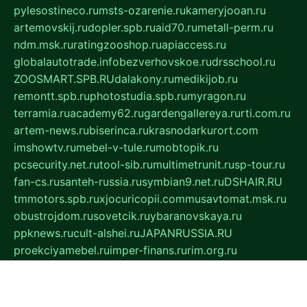
pylesostineco.ru
msts-ozarenie.ru
kameryjooan.ru
artemovskij.ru
dopler.spb.ru
aid70.ru
metall-perm.ru
ndm.msk.ru
ratingzooshop.ru
apiaccess.ru
globalautotrade.info
bezverhovskoe.ru
drsschool.ru
ZOOSMART.SPB.RU
dalakony.ru
medikijob.ru
remontt.spb.ru
photostudia.spb.ru
myragon.ru
terramia.ru
academy62.ru
gardengallereya.ru
rti.com.ru
artem-news.ru
biserinca.ru
krasnodarkurort.com
imshowtv.ru
mebel-v-tule.ru
mobtopik.ru
pcsecurity.net.ru
tool-sib.ru
multimetrunit.ru
sp-tour.ru
fan-cs.ru
santeh-russia.ru
symbian9.net.ru
DSHAIR.RU
tmmotors.spb.ru
xjocuricopii.com
musavtomat.msk.ru
obustrojdom.ru
sovetcik.ru
ybaranovskaya.ru
ppknews.ru
cult-alshei.ru
JAPANRUSSIA.RU
proekciyamebel.ru
imper-finans.ru
rim.org.ru
glamourai.ru
brassminus.ru
zabor-pro.ru
ftn.pp.ru
dorogoe58.ru
laimengpacker.ru
kuzova-zapchasti.ru
sageerp.ru
taxodrom.ru
dsrazvitie.ru
hardcity.net.ru