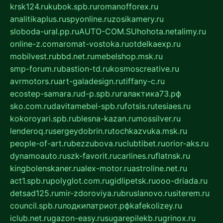
krsk124.ru
kubok.spb.ru
romanofforex.ru
analitikaplus.ru
spyonline.ru
zosikamery.ru
sloboda-ural.pp.ru
AUTO-COM.SU
hohota.net
alimy.ru
online-z.com
aromat-vostoka.ru
otdelkaexp.ru
mobilvest.ru
bbd.net.ru
mebelshop.msk.ru
smp-forum.ru
bastion-td.ru
kosmoscreative.ru
avrmotors.ru
art-galadesign.ru
tiffany-c.ru
ecostep-samara.ru
d-p.spb.ru
галактика73.рф
sko.com.ru
davitamebel-spb.ru
fotsis.ru
tesiaes.ru
kokoroyari.spb.ru
blesna-kazan.ru
mossilver.ru
lenderoq.ru
sergeydobrin.ru
tochkazvuka.msk.ru
people-of-art.ru
bezzubova.ru
clubtibet.ru
orior-aks.ru
dynamoauto.ru
szk-favorit.ru
carlines.ru
flatnsk.ru
kingbolenskaner.ru
alex-motor.ru
astroline.net.ru
act1.spb.ru
polyglot.com.ru
gidlipetsk.ru
ooo-driada.ru
detsad125.ru
mir-zdoroviya.ru
bruslanovo.ru
siterem.ru
council.spb.ru
лодкипатриот.рф
kafekolizey.ru
iclub.net.ru
gazon-easy.ru
sugarepilekb.ru
grinox.ru