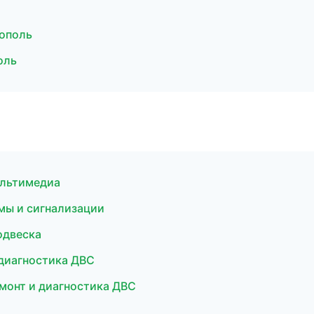
рополь
оль
ультимедиа
мы и сигнализации
одвеска
 диагностика ДВС
монт и диагностика ДВС