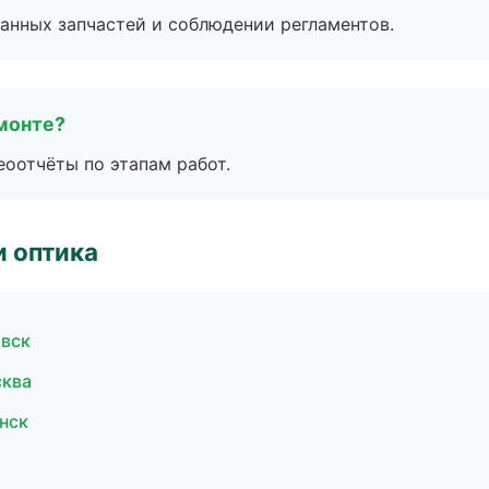
анных запчастей и соблюдении регламентов.
монте?
еоотчёты по этапам работ.
и оптика
овск
сква
инск