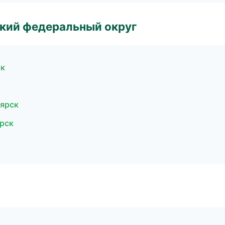
ский федеральный округ
ск
оярск
рск