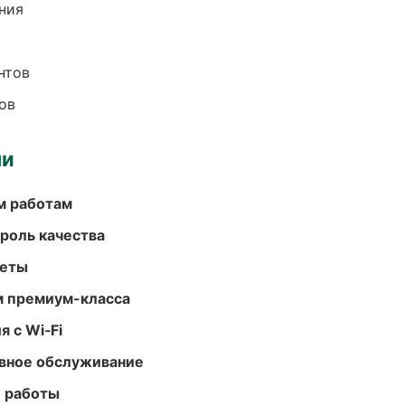
ния
нтов
ов
ми
м работам
роль качества
меты
м премиум-класса
 с Wi‑Fi
вное обслуживание
е работы