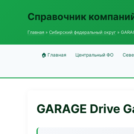
Справочник компаний
Главная
»
Сибирский федеральный округ
» GARAG
🏠 Главная
Центральный ФО
Севе
GARAGE Drive G