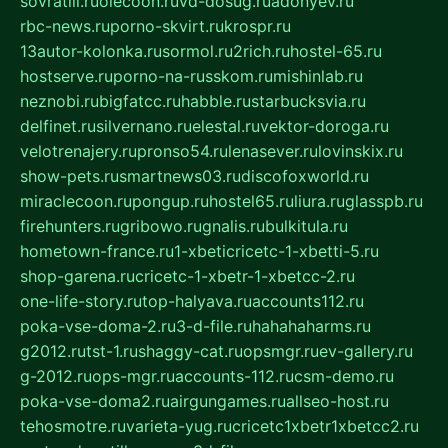
sovratili.ru
olecoon.ru
vd-dosug.ru
adonyev.ru
rbc-news.ru
porno-skvirt.ru
krospr.ru
13autor-kolonka.ru
sormol.ru
2rich.ru
hostel-65.ru
hostserve.ru
porno-na-russkom.ru
mishinlab.ru
neznobi.ru
bigfatcc.ru
habble.ru
starbucksvia.ru
delfinet.ru
silvernano.ru
elestal.ru
vektor-doroga.ru
velotrenajery.ru
pronso54.ru
lenasever.ru
lovinskix.ru
show-pets.ru
smartnews03.ru
discofoxworld.ru
miraclecoon.ru
pongup.ru
hostel65.ru
liura.ru
glasspb.ru
firehunters.ru
gribowo.ru
gnalis.ru
bulkitula.ru
hometown-france.ru
1-xbeticricetc-1-xbetti-5.ru
shop-garena.ru
cricetc-1-xbetr-1-xbetcc-2.ru
one-life-story.ru
top-halyava.ru
accounts112.ru
poka-vse-doma-2.ru
3-d-file.ru
hahahaharms.ru
g2012.ru
tst-1.ru
shaggy-cat.ru
opsmgr.ru
ev-gallery.ru
g-2012.ru
ops-mgr.ru
accounts-112.ru
csm-demo.ru
poka-vse-doma2.ru
airgungames.ru
allseo-host.ru
tehosmotre.ru
varieta-yug.ru
cricetc1xbetr1xbetcc2.ru