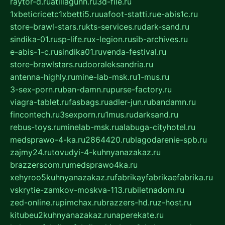
raytor-d.ru
atillagunn.ru
3d-file.ru
1xbeticricetc1xbetti5.ru
uafoot-statti.ru
e-abis1c.ru
store-brawl-stars.ru
kts-services.ru
dark-sand.ru
sindika-01.ru
sp-life.ru
x-legion.ru
sib-archives.ru
e-abis-1-c.ru
sindika01.ru
venda-festival.ru
store-brawlstars.ru
dooraleksandria.ru
antenna-highly.ru
mine-lab-msk.ru
1-mus.ru
3-sex-porn.ru
ban-damn.ru
purse-factory.ru
viagra-tablet.ru
fasbags.ru
adler-jun.ru
bandamn.ru
fincontech.ru
3sexporn.ru
1mus.ru
darksand.ru
rebus-toys.ru
minelab-msk.ru
alabuga-cityhotel.ru
medsprawo-4-ka.ru
2864420.ru
blagodarenie-spb.ru
zajmy24.ru
tovudyi-4-kuhnyanazakaz.ru
brazzerscom.ru
medsprawo4ka.ru
xehyroo5kuhnyanazakaz.ru
fabrikayfabrikaefabrika.ru
vskrytie-zamkov-moskva-113.ru
biletnadom.ru
zed-online.ru
pimchax.ru
brazzers-hd.ru
z-host.ru
kitubeu2kuhnyanazakaz.ru
naperekate.ru