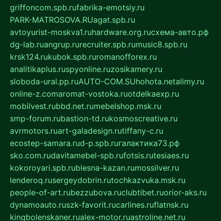
griffoncom.spb.ru
fabrika-emotsiy.ru
PARK-MATROSOVA.RU
agat.spb.ru
avtoyurist-moskva1.ru
hardware.org.ru
схема-авто.рф
dg-lab.ru
angrup.ru
recruiter.spb.ru
music8.spb.ru
krsk124.ru
kubok.spb.ru
romanofforex.ru
analitikaplus.ru
spyonline.ru
zosikamery.ru
sloboda-ural.pp.ru
AUTO-COM.SU
hohota.net
alimy.ru
online-z.com
aromat-vostoka.ru
otdelkaexp.ru
mobilvest.ru
bbd.net.ru
mebelshop.msk.ru
smp-forum.ru
bastion-td.ru
kosmoscreative.ru
avrmotors.ru
art-galadesign.ru
tiffany-c.ru
ecostep-samara.ru
d-p.spb.ru
галактика73.рф
sko.com.ru
davitamebel-spb.ru
fotsis.ru
tesiaes.ru
kokoroyari.spb.ru
blesna-kazan.ru
mossilver.ru
lenderoq.ru
sergeydobrin.ru
tochkazvuka.msk.ru
people-of-art.ru
bezzubova.ru
clubtibet.ru
orior-aks.ru
dynamoauto.ru
szk-favorit.ru
carlines.ru
flatnsk.ru
kingbolenskaner.ru
alex-motor.ru
astroline.net.ru