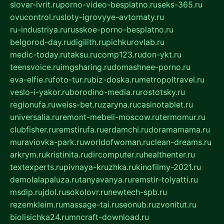
slovar-ivrit.ru
porno-video-besplatno.ru
seks-365.ru
ovucontrol.ru
sloty-igrovyye-avtomaty.ru
ru-industriya.ru
russkoe-porno-besplatno.ru
belgorod-day.ru
digilith.ru
pichkurovlab.ru
medic-today.ru
taksu.ru
comp123.ru
don-ykt.ru
teensvoice.ru
imgsharing.ru
domashnee-porno.ru
eva-elfie.ru
foto-tur.ru
biz-doska.ru
metropoltravel.ru
veslo-i-yakor.ru
borodino-media.ru
rostotsky.ru
regionufa.ru
weiss-bet.ru
zaryna.ru
casinotablet.ru
universalia.ru
remont-mebeli-moscow.ru
termomur.ru
clubfisher.ru
remstirufa.ru
erdamchi.ru
doramamama.ru
muraviovka-park.ru
worldofwoman.ru
clean-dreams.ru
arkrym.ru
kristinita.ru
dircomputer.ru
healthenter.ru
textexperts.ru
pivnaya-kruzhka.ru
kinofilmy-2021.ru
demolalapaluza.ru
tanyavanya.ru
remstir-tolyatti.ru
msdip.ru
jdol.ru
sokolovr.ru
newtech-spb.ru
rezemkleim.ru
massage-tai.ru
seonub.ru
zvonitut.ru
biolisichka24.ru
mncraft-download.ru