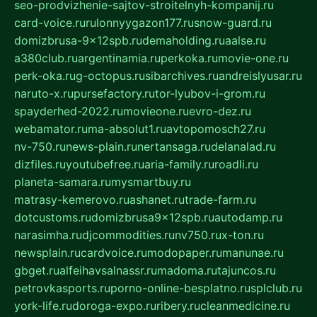
seo-prodvizhenie-sajtov-stroitelnyh-kompanij.ru
card-voice.ru
rulonnyygazon177.ru
snow-guard.ru
domizbrusa-9x12spb.ru
demaholding.ru
aalse.ru
a380club.ru
argentinamia.ru
perkoka.ru
movie-one.ru
perk-oka.ru
g-octopus.ru
sibarchives.ru
andreislyusar.ru
naruto-x.ru
pursefactory.ru
tor-lyubov-i-grom.ru
spayderhed-2022.ru
movieone.ru
evro-dez.ru
webamator.ru
ma-absolut1.ru
avtopomosch27.ru
nv-750.ru
news-plain.ru
nertansaga.ru
delanalad.ru
dizfiles.ru
youtubefree.ru
aria-family.ru
roadli.ru
planeta-samara.ru
mysmartbuy.ru
matrasy-kemerovo.ru
ashanet.ru
trade-farm.ru
dotcustoms.ru
domizbrusa9x12spb.ru
autodamp.ru
narasimha.ru
djcommodities.ru
nv750.ru
x-ton.ru
newsplain.ru
cardvoice.ru
modopaper.ru
manunae.ru
gbget.ru
alfeihavsalnassr.ru
madoma.ru
tajuncos.ru
petrovkasports.ru
porno-online-besplatno.ru
splclub.ru
york-life.ru
doroga-expo.ru
ribery.ru
cleanmedicine.ru