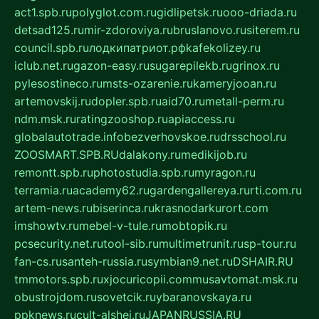
act1.spb.ru
polyglot.com.ru
gidlipetsk.ru
ooo-driada.ru
detsad125.ru
mir-zdoroviya.ru
bruslanovo.ru
siterem.ru
council.spb.ru
лодкипатриот.рф
kafekolizey.ru
iclub.net.ru
gazon-easy.ru
sugarepilekb.ru
grinox.ru
pylesostineco.ru
msts-ozarenie.ru
kameryjooan.ru
artemovskij.ru
dopler.spb.ru
aid70.ru
metall-perm.ru
ndm.msk.ru
ratingzooshop.ru
apiaccess.ru
globalautotrade.info
bezverhovskoe.ru
drsschool.ru
ZOOSMART.SPB.RU
dalakony.ru
medikijob.ru
remontt.spb.ru
photostudia.spb.ru
myragon.ru
terramia.ru
academy62.ru
gardengallereya.ru
rti.com.ru
artem-news.ru
biserinca.ru
krasnodarkurort.com
imshowtv.ru
mebel-v-tule.ru
mobtopik.ru
pcsecurity.net.ru
tool-sib.ru
multimetrunit.ru
sp-tour.ru
fan-cs.ru
santeh-russia.ru
symbian9.net.ru
DSHAIR.RU
tmmotors.spb.ru
xjocuricopii.com
musavtomat.msk.ru
obustrojdom.ru
sovetcik.ru
ybaranovskaya.ru
ppknews.ru
cult-alshei.ru
JAPANRUSSIA.RU