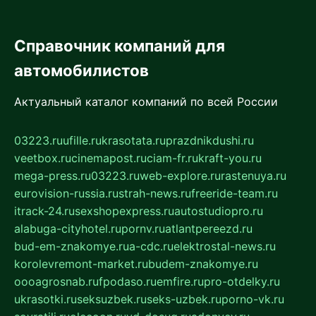
Справочник компаний для
автомобилистов
Актуальный каталог компаний по всей России
03223.ru
ufille.ru
krasotata.ru
prazdnikdushi.ru
veetbox.ru
cinemapost.ru
ciam-fr.ru
kraft-you.ru
mega-press.ru
03223.ru
web-explore.ru
rastenuya.ru
eurovision-russia.ru
strah-news.ru
freeride-team.ru
itrack-24.ru
sexshopexpress.ru
autostudiopro.ru
alabuga-cityhotel.ru
pornv.ru
atlantpereezd.ru
bud-em-znakomye.ru
a-cdc.ru
elektrostal-news.ru
korolevremont-market.ru
budem-znakomye.ru
oooagrosnab.ru
fpodaso.ru
emfire.ru
pro-otdelky.ru
ukrasotki.ru
seksuzbek.ru
seks-uzbek.ru
porno-vk.ru