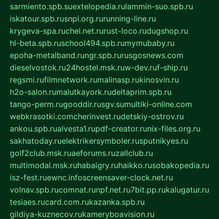
sarmiento.spb.su
extelopedia.ru
lammin-suo.spb.ru
iskatour.spb.ru
snpi.org.ru
running-line.ru
krygeva-spa.ru
chel.net.ru
rust-loco.ru
dugshop.ru
hl-beta.spb.ru
school494.spb.ru
mymubaby.ru
epoha-metalband.ru
ngr.spb.ru
rusgosnews.com
dieselvostok.ru
24hostel.msk.ru
w-dev.ru
f-ship.ru
regsmi.ru
filmnetwork.ru
malinasp.ru
kinosvin.ru
h2o-salon.ru
malutkayork.ru
deltaprim.spb.ru
tango-perm.ru
gooddir.ru
sgv.su
multiki-online.com
webkrasotki.com
cherinvest.ru
detskiy-ostrov.ru
ankou.spb.ru
alvesta1.ru
pdf-creator.ru
nix-files.org.ru
sakhatoday.ru
elektrikersymboler.ru
sputnikyes.ru
golf2club.msk.ru
aeforums.ru
zallclub.ru
multimodal.msk.ru
habaigry.ru
haikko.ru
sobakopedia.ru
isz-fest.ru
ewnc.info
screensaver-clock.net.ru
volnav.spb.ru
comnat.ru
npf.net.ru
7bit.pp.ru
kalugatur.ru
tesiaes.ru
card.com.ru
kazanka.spb.ru
gildiya-kuznecov.ru
kameryboavision.ru