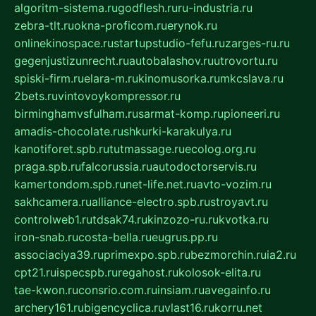
algoritm-sistema.ru
godflesh.ru
ru-industria.ru
zebra-tlt.ru
okna-proficom.ru
erynok.ru
onlinekinospace.ru
startupstudio-fefu.ru
zarges-ru.ru
gegenjustizunrecht.ru
autobalashov.ru
utrovortu.ru
spiski-firm.ru
elara-m.ru
kinomusorka.ru
mkcslava.ru
2bets.ru
vintovoykompressor.ru
birminghamvsfulham.ru
sarmat-komp.ru
pioneeri.ru
amadis-chocolate.ru
shkurki-karakulya.ru
kanotiforet.spb.ru
tutmassage.ru
ecolog.org.ru
praga.spb.ru
falcorussia.ru
autodoctorservis.ru
kamertondom.spb.ru
net-life.net.ru
avto-vozim.ru
sakhcamera.ru
alliance-electro.spb.ru
stroyavt.ru
controlweb1.ru
tdsak74.ru
kinzozo-ru.ru
kvotka.ru
iron-snab.ru
costa-bella.ru
eugrus.pp.ru
associaciya39.ru
primexpo.spb.ru
bezmorchin.ru
ia2.ru
cpt21.ru
ispecspb.ru
regahost.ru
kolosok-elita.ru
tae-kwon.ru
consrio.com.ru
insiam.ru
avegainfo.ru
archery161.ru
bigencyclica.ru
vlast16.ru
korru.net