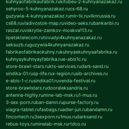
kuhnyaofabrikaufabrik.ru
kitubeu-2-kuhnyanazakaz.ru
xehyroo-5-kuhnyanazakaz.ru
cs-68.ru
guzywia-4-kuhnyanazakaz.ru
mir-tk.ru
vlknrussia.ru
cs68.ru
vladivostok-map.ru
video-seks.ru
bankaribi.ru
raszar.ru
vskrytie-zamkov-moskva113.ru
lipetsktelecom.ru
tovudyi4kuhnyanazakaz.ru
seksuzb.ru
guzywia4kuhnyanazakaz.ru
fabrikaofabrikaokuhny.ru
kuhnyaekuhnyaafabrika.ru
kuhnyaykuhnyayfabrika.ru
e-abis1c.ru
store-brawl-stars.ru
kts-services.ru
dark-sand.ru
sindika-01.ru
sp-life.ru
x-legion.ru
sib-archives.ru
e-abis-1-c.ru
sindika01.ru
venda-festival.ru
store-brawlstars.ru
dooraleksandria.ru
antenna-highly.ru
mine-lab-msk.ru
1-mus.ru
3-sex-porn.ru
ban-damn.ru
purse-factory.ru
viagra-tablet.ru
fasbags.ru
adler-jun.ru
bandamn.ru
fincontech.ru
3sexporn.ru
1mus.ru
darksand.ru
rebus-toys.ru
minelab-msk.ru
rtdco.ru