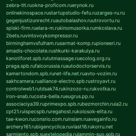
zebra-tlt.ru
okna-proficom.ru
erynok.ru
onlinekinospace.ru
startupstudio-fefu.ru
zarges-ru.ru
gegenjustizunrecht.ru
autobalashov.ru
utrovortu.ru
spiski-firm.ru
elara-m.ru
kinomusorka.ru
mkcslava.ru
2bets.ru
vintovoykompressor.ru
birminghamvsfulham.ru
sarmat-komp.ru
pioneeri.ru
amadis-chocolate.ru
shkurki-karakulya.ru
kanotiforet.spb.ru
tutmassage.ru
ecolog.org.ru
praga.spb.ru
falcorussia.ru
autodoctorservis.ru
kamertondom.spb.ru
net-life.net.ru
avto-vozim.ru
sakhcamera.ru
alliance-electro.spb.ru
stroyavt.ru
controlweb1.ru
tdsak74.ru
kinzozo-ru.ru
kvotka.ru
iron-snab.ru
costa-bella.ru
eugrus.pp.ru
associaciya39.ru
primexpo.spb.ru
bezmorchin.ru
ia2.ru
cpt21.ru
ispecspb.ru
regahost.ru
kolosok-elita.ru
tae-kwon.ru
consrio.com.ru
insiam.ru
avegainfo.ru
archery161.ru
bigencyclica.ru
vlast16.ru
korru.net
sarmiento.spb.su
extelopedia.ru
lammin-suo.spb.ru