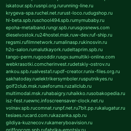
iskatour.spb.ru
snpi.org.ru
running-line.ru
krygeva-spa.ru
chel.net.ru
rust-loco.ru
dugshop.ru
hl-beta.spb.ru
school494.spb.ru
mymubaby.ru
epoha-metalband.ru
ngr.spb.ru
rusgosnews.com
dieselvostok.ru
24hostel.msk.ru
w-dev.ru
f-ship.ru
regsmi.ru
filmnetwork.ru
malinasp.ru
kinosvin.ru
h2o-salon.ru
malutkayork.ru
deltaprim.spb.ru
tango-perm.ru
gooddir.ru
sgv.su
multiki-online.com
webkrasotki.com
cherinvest.ru
detskiy-ostrov.ru
ankou.spb.ru
alvesta1.ru
pdf-creator.ru
nix-files.org.ru
sakhatoday.ru
elektrikersymboler.ru
sputnikyes.ru
golf2club.msk.ru
aeforums.ru
zallclub.ru
multimodal.msk.ru
habaigry.ru
haikko.ru
sobakopedia.ru
isz-fest.ru
ewnc.info
screensaver-clock.net.ru
volnav.spb.ru
comnat.ru
npf.net.ru
7bit.pp.ru
kalugatur.ru
tesiaes.ru
card.com.ru
kazanka.spb.ru
gildiya-kuznecov.ru
kameryboavision.ru
griffoncom.spb.ru
fabrika-emotsiy.ru