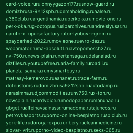
card-voice.ru
rulonnyygazon177.ru
snow-guard.ru
domizbrusa-9x12spb.ru
demaholding.ru
aalse.ru
a380club.ru
argentinamia.ru
perkoka.ru
movie-one.ru
perk-oka.ru
g-octopus.ru
sibarchives.ru
andreislyusar.ru
naruto-x.ru
pursefactory.ru
tor-lyubov-i-grom.ru
spayderhed-2022.ru
movieone.ru
evro-dez.ru
webamator.ru
ma-absolut1.ru
avtopomosch27.ru
nv-750.ru
news-plain.ru
nertansaga.ru
delanalad.ru
dizfiles.ru
youtubefree.ru
aria-family.ru
roadli.ru
planeta-samara.ru
mysmartbuy.ru
matrasy-kemerovo.ru
ashanet.ru
trade-farm.ru
dotcustoms.ru
domizbrusa9x12spb.ru
autodamp.ru
narasimha.ru
djcommodities.ru
nv750.ru
x-ton.ru
newsplain.ru
cardvoice.ru
modopaper.ru
manunae.ru
gbget.ru
alfeihavsalnassr.ru
madoma.ru
tajuncos.ru
petrovkasports.ru
porno-online-besplatno.ru
splclub.ru
york-life.ru
doroga-expo.ru
ribery.ru
cleanmedicine.ru
slovar-ivrit.ru
porno-video-besplatno.ru
seks-365.ru