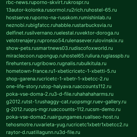
rbc-news.ru
porno-skvirt.ru
krospr.ru
13autor-kolonka.ru
sormol.ru
2rich.ru
hostel-65.ru
hostserve.ru
porno-na-russkom.ru
mishinlab.ru
neznobi.ru
bigfatcc.ru
habble.ru
starbucksvia.ru
delfinet.ru
silvernano.ru
elestal.ru
vektor-doroga.ru
velotrenajery.ru
pronso54.ru
lenasever.ru
lovinskix.ru
show-pets.ru
smartnews03.ru
discofoxworld.ru
miraclecoon.ru
pongup.ru
hostel65.ru
liura.ru
glasspb.ru
firehunters.ru
gribowo.ru
gnalis.ru
bulkitula.ru
hometown-france.ru
1-xbeticricetc-1-xbetti-5.ru
shop-garena.ru
cricetc-1-xbetr-1-xbetcc-2.ru
one-life-story.ru
top-halyava.ru
accounts112.ru
poka-vse-doma-2.ru
3-d-file.ru
hahahaharms.ru
g2012.ru
tst-1.ru
shaggy-cat.ru
opsmgr.ru
ev-gallery.ru
g-2012.ru
ops-mgr.ru
accounts-112.ru
csm-demo.ru
poka-vse-doma2.ru
airgungames.ru
allseo-host.ru
tehosmotre.ru
varieta-yug.ru
cricetc1xbetr1xbetcc2.ru
raytor-d.ru
atillagunn.ru
3d-file.ru