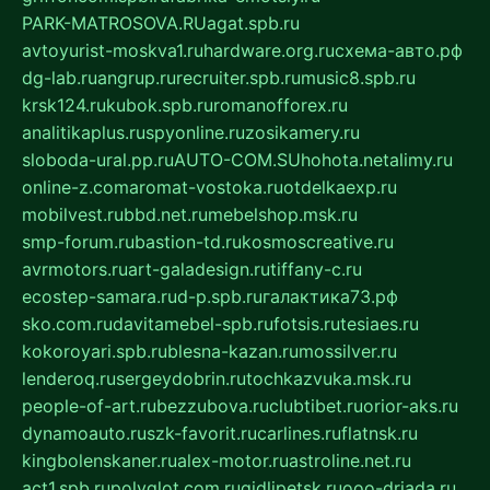
PARK-MATROSOVA.RU
agat.spb.ru
avtoyurist-moskva1.ru
hardware.org.ru
схема-авто.рф
dg-lab.ru
angrup.ru
recruiter.spb.ru
music8.spb.ru
krsk124.ru
kubok.spb.ru
romanofforex.ru
analitikaplus.ru
spyonline.ru
zosikamery.ru
sloboda-ural.pp.ru
AUTO-COM.SU
hohota.net
alimy.ru
online-z.com
aromat-vostoka.ru
otdelkaexp.ru
mobilvest.ru
bbd.net.ru
mebelshop.msk.ru
smp-forum.ru
bastion-td.ru
kosmoscreative.ru
avrmotors.ru
art-galadesign.ru
tiffany-c.ru
ecostep-samara.ru
d-p.spb.ru
галактика73.рф
sko.com.ru
davitamebel-spb.ru
fotsis.ru
tesiaes.ru
kokoroyari.spb.ru
blesna-kazan.ru
mossilver.ru
lenderoq.ru
sergeydobrin.ru
tochkazvuka.msk.ru
people-of-art.ru
bezzubova.ru
clubtibet.ru
orior-aks.ru
dynamoauto.ru
szk-favorit.ru
carlines.ru
flatnsk.ru
kingbolenskaner.ru
alex-motor.ru
astroline.net.ru
act1.spb.ru
polyglot.com.ru
gidlipetsk.ru
ooo-driada.ru