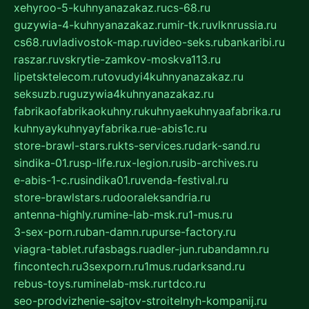
xehyroo-5-kuhnyanazakaz.ru
cs-68.ru
guzywia-4-kuhnyanazakaz.ru
mir-tk.ru
vlknrussia.ru
cs68.ru
vladivostok-map.ru
video-seks.ru
bankaribi.ru
raszar.ru
vskrytie-zamkov-moskva113.ru
lipetsktelecom.ru
tovudyi4kuhnyanazakaz.ru
seksuzb.ru
guzywia4kuhnyanazakaz.ru
fabrikaofabrikaokuhny.ru
kuhnyaekuhnyaafabrika.ru
kuhnyaykuhnyayfabrika.ru
e-abis1c.ru
store-brawl-stars.ru
kts-services.ru
dark-sand.ru
sindika-01.ru
sp-life.ru
x-legion.ru
sib-archives.ru
e-abis-1-c.ru
sindika01.ru
venda-festival.ru
store-brawlstars.ru
dooraleksandria.ru
antenna-highly.ru
mine-lab-msk.ru
1-mus.ru
3-sex-porn.ru
ban-damn.ru
purse-factory.ru
viagra-tablet.ru
fasbags.ru
adler-jun.ru
bandamn.ru
fincontech.ru
3sexporn.ru
1mus.ru
darksand.ru
rebus-toys.ru
minelab-msk.ru
rtdco.ru
seo-prodvizhenie-sajtov-stroitelnyh-kompanij.ru