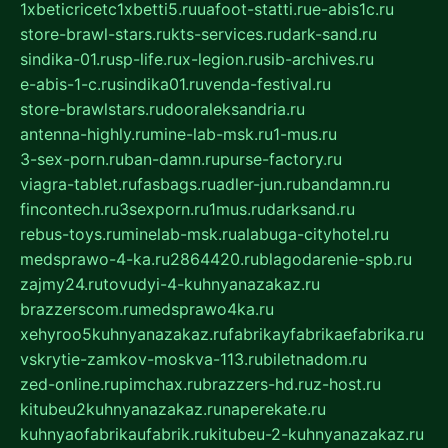
1xbeticricetc1xbetti5.ru
uafoot-statti.ru
e-abis1c.ru
store-brawl-stars.ru
kts-services.ru
dark-sand.ru
sindika-01.ru
sp-life.ru
x-legion.ru
sib-archives.ru
e-abis-1-c.ru
sindika01.ru
venda-festival.ru
store-brawlstars.ru
dooraleksandria.ru
antenna-highly.ru
mine-lab-msk.ru
1-mus.ru
3-sex-porn.ru
ban-damn.ru
purse-factory.ru
viagra-tablet.ru
fasbags.ru
adler-jun.ru
bandamn.ru
fincontech.ru
3sexporn.ru
1mus.ru
darksand.ru
rebus-toys.ru
minelab-msk.ru
alabuga-cityhotel.ru
medsprawo-4-ka.ru
2864420.ru
blagodarenie-spb.ru
zajmy24.ru
tovudyi-4-kuhnyanazakaz.ru
brazzerscom.ru
medsprawo4ka.ru
xehyroo5kuhnyanazakaz.ru
fabrikayfabrikaefabrika.ru
vskrytie-zamkov-moskva-113.ru
biletnadom.ru
zed-online.ru
pimchax.ru
brazzers-hd.ru
z-host.ru
kitubeu2kuhnyanazakaz.ru
naperekate.ru
kuhnyaofabrikaufabrik.ru
kitubeu-2-kuhnyanazakaz.ru