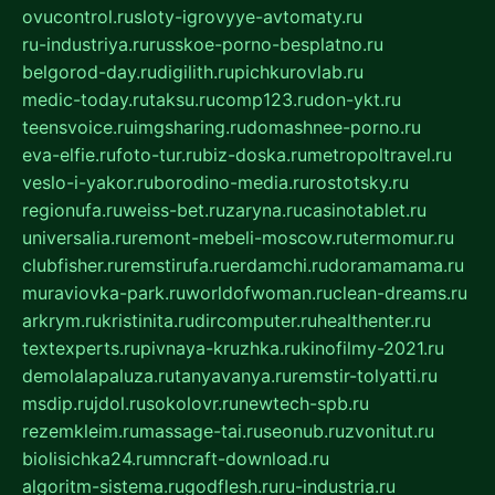
ovucontrol.ru
sloty-igrovyye-avtomaty.ru
ru-industriya.ru
russkoe-porno-besplatno.ru
belgorod-day.ru
digilith.ru
pichkurovlab.ru
medic-today.ru
taksu.ru
comp123.ru
don-ykt.ru
teensvoice.ru
imgsharing.ru
domashnee-porno.ru
eva-elfie.ru
foto-tur.ru
biz-doska.ru
metropoltravel.ru
veslo-i-yakor.ru
borodino-media.ru
rostotsky.ru
regionufa.ru
weiss-bet.ru
zaryna.ru
casinotablet.ru
universalia.ru
remont-mebeli-moscow.ru
termomur.ru
clubfisher.ru
remstirufa.ru
erdamchi.ru
doramamama.ru
muraviovka-park.ru
worldofwoman.ru
clean-dreams.ru
arkrym.ru
kristinita.ru
dircomputer.ru
healthenter.ru
textexperts.ru
pivnaya-kruzhka.ru
kinofilmy-2021.ru
demolalapaluza.ru
tanyavanya.ru
remstir-tolyatti.ru
msdip.ru
jdol.ru
sokolovr.ru
newtech-spb.ru
rezemkleim.ru
massage-tai.ru
seonub.ru
zvonitut.ru
biolisichka24.ru
mncraft-download.ru
algoritm-sistema.ru
godflesh.ru
ru-industria.ru