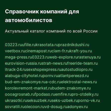
Справочник компаний для
автомобилистов
Актуальный каталог компаний по всей России
03223.ru
ufille.ru
krasotata.ru
prazdnikdushi.ru
veetbox.ru
cinemapost.ru
ciam-fr.ru
kraft-you.ru
mega-press.ru
03223.ru
web-explore.ru
rastenuya.ru
eurovision-russia.ru
strah-news.ru
freeride-team.ru
itrack-24.ru
sexshopexpress.ru
autostudiopro.ru
alabuga-cityhotel.ru
pornv.ru
atlantpereezd.ru
bud-em-znakomye.ru
a-cdc.ru
elektrostal-news.ru
korolevremont-market.ru
budem-znakomye.ru
oooagrosnab.ru
fpodaso.ru
emfire.ru
pro-otdelky.ru
ukrasotki.ru
seksuzbek.ru
seks-uzbek.ru
porno-vk.ru
sovratili.ru
olecoon.ru
vd-dosug.ru
adonyev.ru