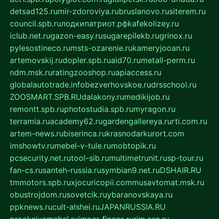
detsad125.ru
mir-zdoroviya.ru
bruslanovo.ru
siterem.ru
council.spb.ru
лодкипатриот.рф
kafekolizey.ru
iclub.net.ru
gazon-easy.ru
sugarepilekb.ru
grinox.ru
pylesostineco.ru
msts-ozarenie.ru
kameryjooan.ru
artemovskij.ru
dopler.spb.ru
aid70.ru
metall-perm.ru
ndm.msk.ru
ratingzooshop.ru
apiaccess.ru
globalautotrade.info
bezverhovskoe.ru
drsschool.ru
ZOOSMART.SPB.RU
dalakony.ru
medikijob.ru
remontt.spb.ru
photostudia.spb.ru
myragon.ru
terramia.ru
academy62.ru
gardengallereya.ru
rti.com.ru
artem-news.ru
biserinca.ru
krasnodarkurort.com
imshowtv.ru
mebel-v-tule.ru
mobtopik.ru
pcsecurity.net.ru
tool-sib.ru
multimetrunit.ru
sp-tour.ru
fan-cs.ru
santeh-russia.ru
symbian9.net.ru
DSHAIR.RU
tmmotors.spb.ru
xjocuricopii.com
musavtomat.msk.ru
obustrojdom.ru
sovetcik.ru
ybaranovskaya.ru
ppknews.ru
cult-alshei.ru
JAPANRUSSIA.RU