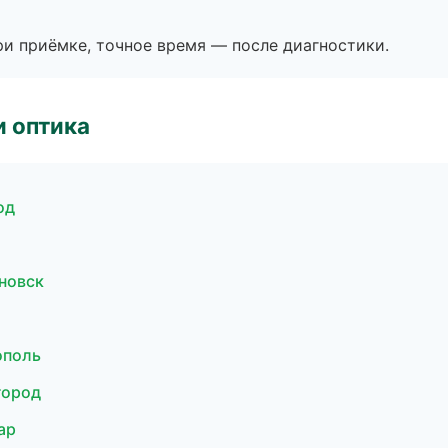
и приёмке, точное время — после диагностики.
и оптика
од
новск
ополь
город
ар