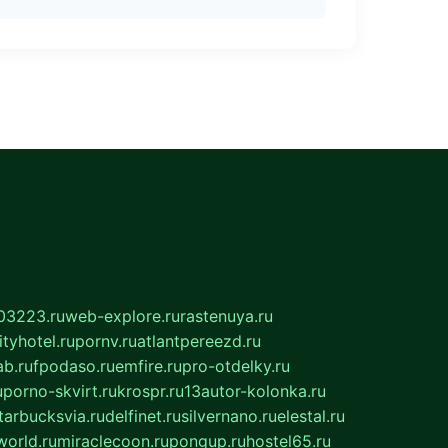
03223.ru
web-explore.ru
rastenuya.ru
tyhotel.ru
pornv.ru
atlantpereezd.ru
b.ru
fpodaso.ru
emfire.ru
pro-otdelky.ru
u
porno-skvirt.ru
krospr.ru
13autor-kolonka.ru
tarbucksvia.ru
delfinet.ru
silvernano.ru
elestal.ru
world.ru
miraclecoon.ru
pongup.ru
hostel65.ru