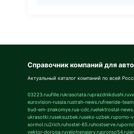
Справочник компаний для авт
Актуальный каталог компаний по всей Рос
03223.ru
ufille.ru
krasotata.ru
prazdnikdushi.ru
v
eurovision-russia.ru
strah-news.ru
freeride-team
bud-em-znakomye.ru
a-cdc.ru
elektrostal-news.
ukrasotki.ru
seksuzbek.ru
seks-uzbek.ru
porno-v
sormol.ru
2rich.ru
hostel-65.ru
hostserve.ru
porno
vektor-doroga.ru
velotrenajery.ru
pronso54.ru
le