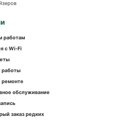
йзеров
ми
м работам
 с Wi‑Fi
меты
е работы
и ремонте
вное обслуживание
запись
рый заказ редких