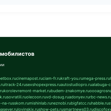
омобилистов
сии
eetbox.ru
cinemapost.ru
ciam-fr.ru
kraft-you.ru
mega-press.ru
.ru
itrack-24.ru
sexshopexpress.ru
autostudiopro.ru
alabuga-ci
ru
korolevremont-market.ru
budem-znakomye.ru
oooagrosna
k.ru
sovratili.ru
olecoon.ru
vd-dosug.ru
adonyev.ru
rbc-news.r
-na-russkom.ru
mishinlab.ru
neznobi.ru
bigfatcc.ru
habble.ru
s
nasever.ru
lovinskix.ru
show-pets.ru
smartnews03.ru
discofox