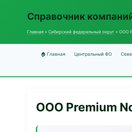
Справочник компаний
Главная
»
Сибирский федеральный округ
» ООО P
🏠 Главная
Центральный ФО
Севе
ООО Premium N