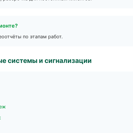
монте?
еоотчёты по этапам работ.
е системы и сигнализации
неж
к