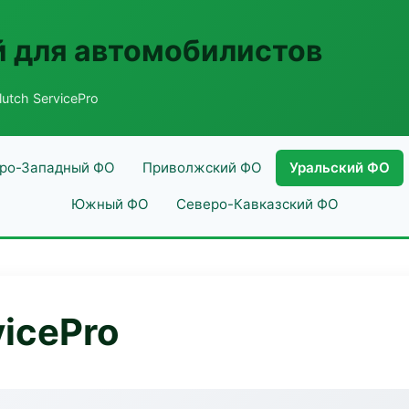
 для автомобилистов
utch ServicePro
ро-Западный ФО
Приволжский ФО
Уральский ФО
Южный ФО
Северо-Кавказский ФО
vicePro