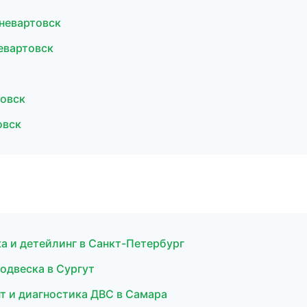
невартовск
евартовск
товск
овск
а и детейлинг в Санкт-Петербург
одвеска в Сургут
т и диагностика ДВС в Самара