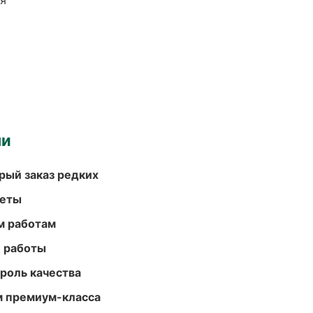
ия
ми
рый заказ редких
меты
м работам
е работы
роль качества
м премиум-класса