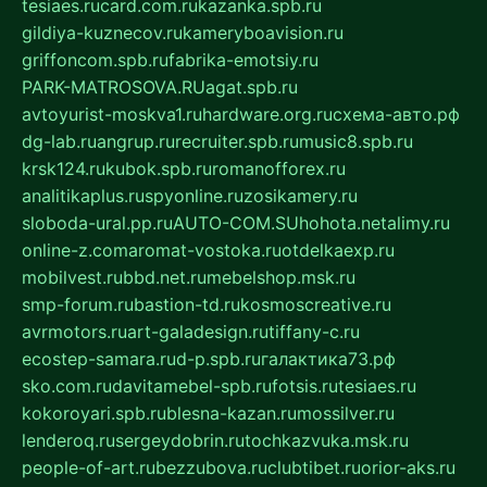
tesiaes.ru
card.com.ru
kazanka.spb.ru
gildiya-kuznecov.ru
kameryboavision.ru
griffoncom.spb.ru
fabrika-emotsiy.ru
PARK-MATROSOVA.RU
agat.spb.ru
avtoyurist-moskva1.ru
hardware.org.ru
схема-авто.рф
dg-lab.ru
angrup.ru
recruiter.spb.ru
music8.spb.ru
krsk124.ru
kubok.spb.ru
romanofforex.ru
analitikaplus.ru
spyonline.ru
zosikamery.ru
sloboda-ural.pp.ru
AUTO-COM.SU
hohota.net
alimy.ru
online-z.com
aromat-vostoka.ru
otdelkaexp.ru
mobilvest.ru
bbd.net.ru
mebelshop.msk.ru
smp-forum.ru
bastion-td.ru
kosmoscreative.ru
avrmotors.ru
art-galadesign.ru
tiffany-c.ru
ecostep-samara.ru
d-p.spb.ru
галактика73.рф
sko.com.ru
davitamebel-spb.ru
fotsis.ru
tesiaes.ru
kokoroyari.spb.ru
blesna-kazan.ru
mossilver.ru
lenderoq.ru
sergeydobrin.ru
tochkazvuka.msk.ru
people-of-art.ru
bezzubova.ru
clubtibet.ru
orior-aks.ru