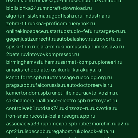
rezemkleim.ru
massage-tai.ru
seonub.ru
zvonitut.ru
biolisichka24.ru
mncraft-download.ru
algoritm-sistema.ru
godflesh.ru
ru-industria.ru
zebra-tlt.ru
okna-proficom.ru
erynok.ru
onlinekinospace.ru
startupstudio-fefu.ru
zarges-ru.ru
gegenjustizunrecht.ru
autobalashov.ru
utrovortu.ru
spiski-firm.ru
elara-m.ru
kinomusorka.ru
mkcslava.ru
2bets.ru
vintovoykompressor.ru
birminghamvsfulham.ru
sarmat-komp.ru
pioneeri.ru
amadis-chocolate.ru
shkurki-karakulya.ru
kanotiforet.spb.ru
tutmassage.ru
ecolog.org.ru
praga.spb.ru
falcorussia.ru
autodoctorservis.ru
kamertondom.spb.ru
net-life.net.ru
avto-vozim.ru
sakhcamera.ru
alliance-electro.spb.ru
stroyavt.ru
controlweb1.ru
tdsak74.ru
kinzozo-ru.ru
kvotka.ru
iron-snab.ru
costa-bella.ru
eugrus.pp.ru
associaciya39.ru
primexpo.spb.ru
bezmorchin.ru
ia2.ru
cpt21.ru
ispecspb.ru
regahost.ru
kolosok-elita.ru