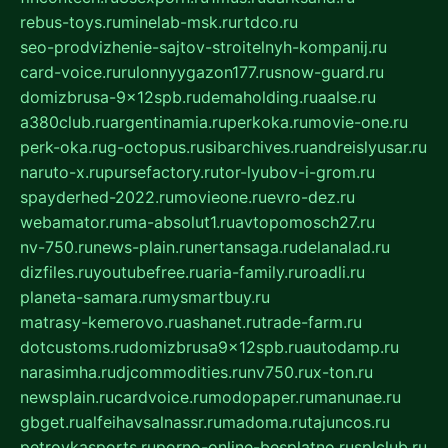
rebus-toys.ru
minelab-msk.ru
rtdco.ru
seo-prodvizhenie-sajtov-stroitelnyh-kompanij.ru
card-voice.ru
rulonnyygazon177.ru
snow-guard.ru
domizbrusa-9x12spb.ru
demaholding.ru
aalse.ru
a380club.ru
argentinamia.ru
perkoka.ru
movie-one.ru
perk-oka.ru
g-octopus.ru
sibarchives.ru
andreislyusar.ru
naruto-x.ru
pursefactory.ru
tor-lyubov-i-grom.ru
spayderhed-2022.ru
movieone.ru
evro-dez.ru
webamator.ru
ma-absolut1.ru
avtopomosch27.ru
nv-750.ru
news-plain.ru
nertansaga.ru
delanalad.ru
dizfiles.ru
youtubefree.ru
aria-family.ru
roadli.ru
planeta-samara.ru
mysmartbuy.ru
matrasy-kemerovo.ru
ashanet.ru
trade-farm.ru
dotcustoms.ru
domizbrusa9x12spb.ru
autodamp.ru
narasimha.ru
djcommodities.ru
nv750.ru
x-ton.ru
newsplain.ru
cardvoice.ru
modopaper.ru
manunae.ru
gbget.ru
alfeihavsalnassr.ru
madoma.ru
tajuncos.ru
petrovkasports.ru
porno-online-besplatno.ru
splclub.ru