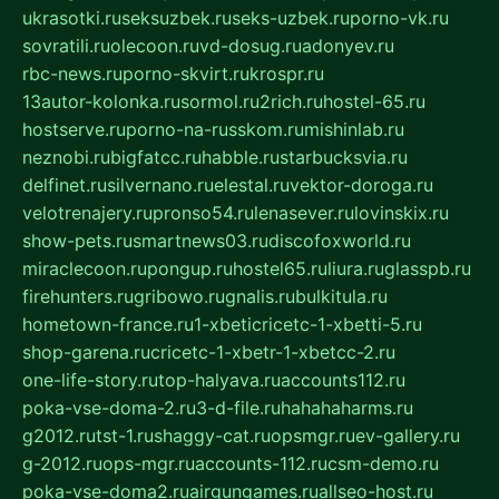
ukrasotki.ru
seksuzbek.ru
seks-uzbek.ru
porno-vk.ru
sovratili.ru
olecoon.ru
vd-dosug.ru
adonyev.ru
rbc-news.ru
porno-skvirt.ru
krospr.ru
13autor-kolonka.ru
sormol.ru
2rich.ru
hostel-65.ru
hostserve.ru
porno-na-russkom.ru
mishinlab.ru
neznobi.ru
bigfatcc.ru
habble.ru
starbucksvia.ru
delfinet.ru
silvernano.ru
elestal.ru
vektor-doroga.ru
velotrenajery.ru
pronso54.ru
lenasever.ru
lovinskix.ru
show-pets.ru
smartnews03.ru
discofoxworld.ru
miraclecoon.ru
pongup.ru
hostel65.ru
liura.ru
glasspb.ru
firehunters.ru
gribowo.ru
gnalis.ru
bulkitula.ru
hometown-france.ru
1-xbeticricetc-1-xbetti-5.ru
shop-garena.ru
cricetc-1-xbetr-1-xbetcc-2.ru
one-life-story.ru
top-halyava.ru
accounts112.ru
poka-vse-doma-2.ru
3-d-file.ru
hahahaharms.ru
g2012.ru
tst-1.ru
shaggy-cat.ru
opsmgr.ru
ev-gallery.ru
g-2012.ru
ops-mgr.ru
accounts-112.ru
csm-demo.ru
poka-vse-doma2.ru
airgungames.ru
allseo-host.ru