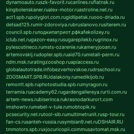
dynamoauto.ru
szk-favorit.ru
carlines.ru
flatnsk.ru
kingbolenskaner.ru
alex-motor.ru
astroline.net.ru
act1.spb.ru
polyglot.com.ru
gidlipetsk.ru
ooo-driada.ru
detsad125.ru
mir-zdoroviya.ru
bruslanovo.ru
siterem.ru
council.spb.ru
лодкипатриот.рф
kafekolizey.ru
iclub.net.ru
gazon-easy.ru
sugarepilekb.ru
grinox.ru
pylesostineco.ru
msts-ozarenie.ru
kameryjooan.ru
artemovskij.ru
dopler.spb.ru
aid70.ru
metall-perm.ru
ndm.msk.ru
ratingzooshop.ru
apiaccess.ru
globalautotrade.info
bezverhovskoe.ru
drsschool.ru
ZOOSMART.SPB.RU
dalakony.ru
medikijob.ru
remontt.spb.ru
photostudia.spb.ru
myragon.ru
terramia.ru
academy62.ru
gardengallereya.ru
rti.com.ru
artem-news.ru
biserinca.ru
krasnodarkurort.com
imshowtv.ru
mebel-v-tule.ru
mobtopik.ru
pcsecurity.net.ru
tool-sib.ru
multimetrunit.ru
sp-tour.ru
fan-cs.ru
santeh-russia.ru
symbian9.net.ru
DSHAIR.RU
tmmotors.spb.ru
xjocuricopii.com
musavtomat.msk.ru