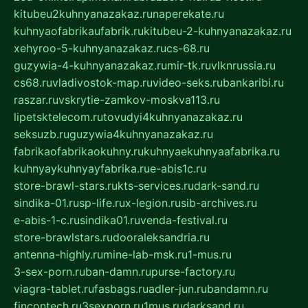
kitubeu2kuhnyanazakaz.ru
naperekate.ru
kuhnyaofabrikaufabrik.ru
kitubeu-2-kuhnyanazakaz.ru
xehyroo-5-kuhnyanazakaz.ru
cs-68.ru
guzywia-4-kuhnyanazakaz.ru
mir-tk.ru
vlknrussia.ru
cs68.ru
vladivostok-map.ru
video-seks.ru
bankaribi.ru
raszar.ru
vskrytie-zamkov-moskva113.ru
lipetsktelecom.ru
tovudyi4kuhnyanazakaz.ru
seksuzb.ru
guzywia4kuhnyanazakaz.ru
fabrikaofabrikaokuhny.ru
kuhnyaekuhnyaafabrika.ru
kuhnyaykuhnyayfabrika.ru
e-abis1c.ru
store-brawl-stars.ru
kts-services.ru
dark-sand.ru
sindika-01.ru
sp-life.ru
x-legion.ru
sib-archives.ru
e-abis-1-c.ru
sindika01.ru
venda-festival.ru
store-brawlstars.ru
dooraleksandria.ru
antenna-highly.ru
mine-lab-msk.ru
1-mus.ru
3-sex-porn.ru
ban-damn.ru
purse-factory.ru
viagra-tablet.ru
fasbags.ru
adler-jun.ru
bandamn.ru
fincontech.ru
3sexporn.ru
1mus.ru
darksand.ru