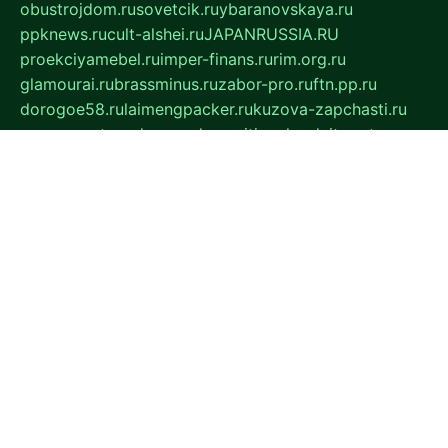
obustrojdom.ru
sovetcik.ru
ybaranovskaya.ru
ppknews.ru
cult-alshei.ru
JAPANRUSSIA.RU
proekciyamebel.ru
imper-finans.ru
rim.org.ru
glamourai.ru
brassminus.ru
zabor-pro.ru
ftn.pp.ru
dorogoe58.ru
laimengpacker.ru
kuzova-zapchasti.ru
sageerp.ru
taxodrom.ru
dsrazvitie.ru
hardcity.net.ru
ratinghomegames.ru
topservice25.ru
gubernyan.ru
gtglasslined.ru
ii4.ru
tssport.spb.ru
andorra24.com
blackwallstreet.ru
oboimos.ru
optim-doors.com.ru
ikuch.ru
nycr.org.ru
npa21.ru
vremya-ch.spb.ru
desert000.ru
ivtorgi.ru
ifiori.ru
catalog-statei.ru
dcv.org.ru
spetsmaster174.ru
ipkameryhiseeu.ru
dum26.ru
ruspol.spb.ru
fr-opendp.ru
kam-solnyshko.ru
cheyenne-arapaho.ru
sevzapmetal.spb.ru
ted-lapidus.spb.ru
parasite-eliminator.ru
sigma-complete.ru
modernworld.ru
dama-moda.ru
eholot-group.ru
sk-nvkz.ru
DRONGOLD.RU
democratia2.ru
i-farmer.ru
mass-sport.org