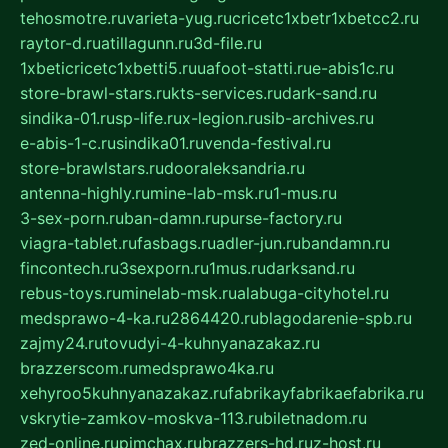
tehosmotre.ru
varieta-yug.ru
cricetc1xbetr1xbetcc2.ru
raytor-d.ru
atillagunn.ru
3d-file.ru
1xbeticricetc1xbetti5.ru
uafoot-statti.ru
e-abis1c.ru
store-brawl-stars.ru
kts-services.ru
dark-sand.ru
sindika-01.ru
sp-life.ru
x-legion.ru
sib-archives.ru
e-abis-1-c.ru
sindika01.ru
venda-festival.ru
store-brawlstars.ru
dooraleksandria.ru
antenna-highly.ru
mine-lab-msk.ru
1-mus.ru
3-sex-porn.ru
ban-damn.ru
purse-factory.ru
viagra-tablet.ru
fasbags.ru
adler-jun.ru
bandamn.ru
fincontech.ru
3sexporn.ru
1mus.ru
darksand.ru
rebus-toys.ru
minelab-msk.ru
alabuga-cityhotel.ru
medsprawo-4-ka.ru
2864420.ru
blagodarenie-spb.ru
zajmy24.ru
tovudyi-4-kuhnyanazakaz.ru
brazzerscom.ru
medsprawo4ka.ru
xehyroo5kuhnyanazakaz.ru
fabrikayfabrikaefabrika.ru
vskrytie-zamkov-moskva-113.ru
biletnadom.ru
zed-online.ru
pimchax.ru
brazzers-hd.ru
z-host.ru