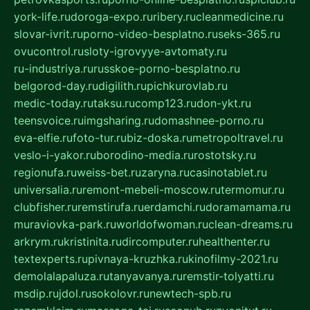
york-life.ru
doroga-expo.ru
ribery.ru
cleanmedicine.ru
slovar-ivrit.ru
porno-video-besplatno.ru
seks-365.ru
ovucontrol.ru
sloty-igrovyye-avtomaty.ru
ru-industriya.ru
russkoe-porno-besplatno.ru
belgorod-day.ru
digilith.ru
pichkurovlab.ru
medic-today.ru
taksu.ru
comp123.ru
don-ykt.ru
teensvoice.ru
imgsharing.ru
domashnee-porno.ru
eva-elfie.ru
foto-tur.ru
biz-doska.ru
metropoltravel.ru
veslo-i-yakor.ru
borodino-media.ru
rostotsky.ru
regionufa.ru
weiss-bet.ru
zaryna.ru
casinotablet.ru
universalia.ru
remont-mebeli-moscow.ru
termomur.ru
clubfisher.ru
remstirufa.ru
erdamchi.ru
doramamama.ru
muraviovka-park.ru
worldofwoman.ru
clean-dreams.ru
arkrym.ru
kristinita.ru
dircomputer.ru
healthenter.ru
textexperts.ru
pivnaya-kruzhka.ru
kinofilmy-2021.ru
demolalapaluza.ru
tanyavanya.ru
remstir-tolyatti.ru
msdip.ru
jdol.ru
sokolovr.ru
newtech-spb.ru