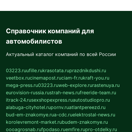
Справочник компаний для
автомобилистов
Актуальный каталог компаний по всей России
03223.ru
ufille.ru
krasotata.ru
prazdnikdushi.ru
veetbox.ru
cinemapost.ru
ciam-fr.ru
kraft-you.ru
mega-press.ru
03223.ru
web-explore.ru
rastenuya.ru
eurovision-russia.ru
strah-news.ru
freeride-team.ru
itrack-24.ru
sexshopexpress.ru
autostudiopro.ru
alabuga-cityhotel.ru
pornv.ru
atlantpereezd.ru
bud-em-znakomye.ru
a-cdc.ru
elektrostal-news.ru
korolevremont-market.ru
budem-znakomye.ru
oooagrosnab.ru
fpodaso.ru
emfire.ru
pro-otdelky.ru