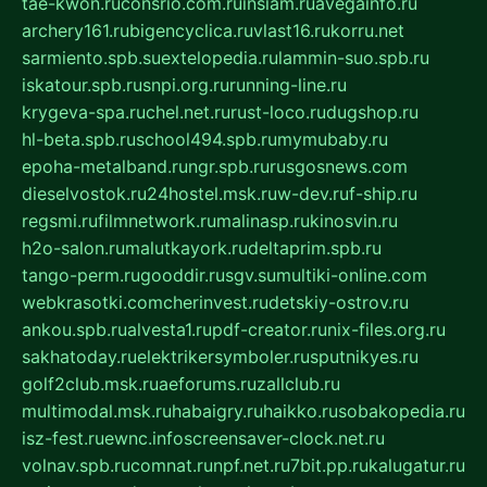
tae-kwon.ru
consrio.com.ru
insiam.ru
avegainfo.ru
archery161.ru
bigencyclica.ru
vlast16.ru
korru.net
sarmiento.spb.su
extelopedia.ru
lammin-suo.spb.ru
iskatour.spb.ru
snpi.org.ru
running-line.ru
krygeva-spa.ru
chel.net.ru
rust-loco.ru
dugshop.ru
hl-beta.spb.ru
school494.spb.ru
mymubaby.ru
epoha-metalband.ru
ngr.spb.ru
rusgosnews.com
dieselvostok.ru
24hostel.msk.ru
w-dev.ru
f-ship.ru
regsmi.ru
filmnetwork.ru
malinasp.ru
kinosvin.ru
h2o-salon.ru
malutkayork.ru
deltaprim.spb.ru
tango-perm.ru
gooddir.ru
sgv.su
multiki-online.com
webkrasotki.com
cherinvest.ru
detskiy-ostrov.ru
ankou.spb.ru
alvesta1.ru
pdf-creator.ru
nix-files.org.ru
sakhatoday.ru
elektrikersymboler.ru
sputnikyes.ru
golf2club.msk.ru
aeforums.ru
zallclub.ru
multimodal.msk.ru
habaigry.ru
haikko.ru
sobakopedia.ru
isz-fest.ru
ewnc.info
screensaver-clock.net.ru
volnav.spb.ru
comnat.ru
npf.net.ru
7bit.pp.ru
kalugatur.ru